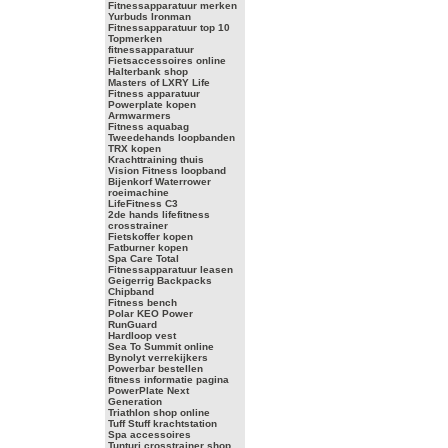
Fitnessapparatuur merken
Yurbuds Ironman
Fitnessapparatuur top 10
Topmerken
fitnessapparatuur
Fietsaccessoires online
Halterbank shop
Masters of LXRY Life
Fitness apparatuur
Powerplate kopen
Armwarmers
Fitness aquabag
Tweedehands loopbanden
TRX kopen
Krachttraining thuis
Vision Fitness loopband
Bijenkorf Waterrower
roeimachine
LifeFitness C3
2de hands lifefitness
crosstrainer
Fietskoffer kopen
Fatburner kopen
Spa Care Total
Fitnessapparatuur leasen
Geigerrig Backpacks
Chipband
Fitness bench
Polar KEO Power
RunGuard
Hardloop vest
Sea To Summit online
Bynolyt verrekijkers
Powerbar bestellen
fitness informatie pagina
PowerPlate Next
Generation
Triathlon shop online
Tuff Stuff krachtstation
Spa accessoires
Tunturi crosstrainer shop