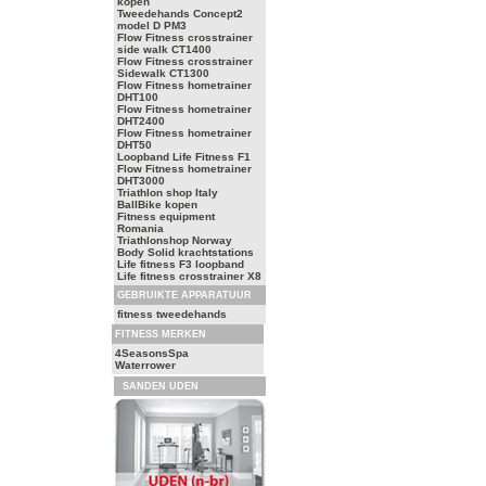
kopen
Tweedehands Concept2
model D PM3
Flow Fitness crosstrainer
side walk CT1400
Flow Fitness crosstrainer
Sidewalk CT1300
Flow Fitness hometrainer
DHT100
Flow Fitness hometrainer
DHT2400
Flow Fitness hometrainer
DHT50
Loopband Life Fitness F1
Flow Fitness hometrainer
DHT3000
Triathlon shop Italy
BallBike kopen
Fitness equipment
Romania
Triathlonshop Norway
Body Solid krachtstations
Life fitness F3 loopband
Life fitness crosstrainer X8
GEBRUIKTE APPARATUUR
fitness tweedehands
FITNESS MERKEN
4SeasonsSpa
Waterrower
SANDEN UDEN