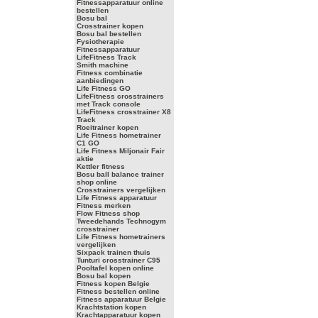
Fitnessapparatuur online
bestellen
Bosu bal
Crosstrainer kopen
Bosu bal bestellen
Fysiotherapie
Fitnessapparatuur
LifeFitness Track
Smith machine
Fitness combinatie
aanbiedingen
Life Fitness GO
LifeFitness crosstrainers
met Track console
LifeFitness crosstrainer X8
Track
Roeitrainer kopen
Life Fitness hometrainer
C1 GO
Life Fitness Miljonair Fair
aktie
Kettler fitness
Bosu ball balance trainer
shop online
Crosstrainers vergelijken
Life Fitness apparatuur
Fitness merken
Flow Fitness shop
Tweedehands Technogym
crosstrainer
Life Fitness hometrainers
vergelijken
Sixpack trainen thuis
Tunturi crosstrainer C95
Pooltafel kopen online
Bosu bal kopen
Fitness kopen Belgie
Fitness bestellen online
Fitness apparatuur Belgie
Krachtstation kopen
Krachtapparatuur kopen