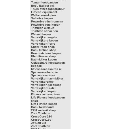
Tunturi loopbanden
Bosu Ballast bal
Thuis fitnessapparatuur
Fitness equipment
Welke verrekijker
Saltstick kopen
Powerbreathe Ironman
Powerbreathe kopen
Triathlon wetsuit
Triathlon schoenen
Wetsuit kopen
Verrekijker vogels
Verrekijkers kopen
Verrekijker Porro
Snow Peak shop
Bosu Online shop
Krachtstations kopen
Kleinfitness shop
Nachtkijker kopen
Opklapbare loopbanden
Reebok
fitnessaccessoires.nl
Spa aromatherapie
Spa accessoires
Verrekijker nachtkijker
Verrekijkershop
Verrekijker goedkoop
Verrekijker Budel
Verrekijker kopen
Fitness accessoires
Life Fitness loopbanden
shop
Life Fitness kopen
Bosu Nederland
2XU wetsuit shop
Zoot Triathlon
CrossCore 180
CrossCore180
JetBoil Zip
Zoot Triathlon