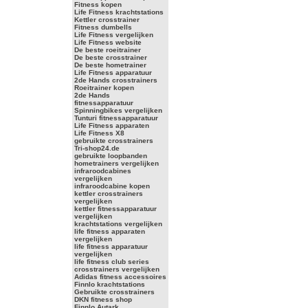
Fitness kopen
Life Fitness krachtstations
Kettler crosstrainer
Fitness dumbells
Life Fitness vergelijken
Life Fitness website
De beste roeitrainer
De beste crosstrainer
De beste hometrainer
Life Fitness apparatuur
2de Hands crosstrainers
Roeitrainer kopen
2de Hands
fitnessapparatuur
Spinningbikes vergelijken
Tunturi fitnessapparatuur
Life Fitness apparaten
Life Fitness X8
gebruikte crosstrainers
Tri-shop24.de
gebruikte loopbanden
hometrainers vergelijken
infraroodcabines
vergelijken
infraroodcabine kopen
kettler crosstrainers
vergelijken
kettler fitnessapparatuur
vergelijken
krachtstations vergelijken
life fitness apparaten
vergelijken
life fitness apparatuur
vergelijken
life fitness club series
crosstrainers vergelijken
Adidas fitness accessoires
Finnlo krachtstations
Gebruikte crosstrainers
DKN fitness shop
Finnlo Autark