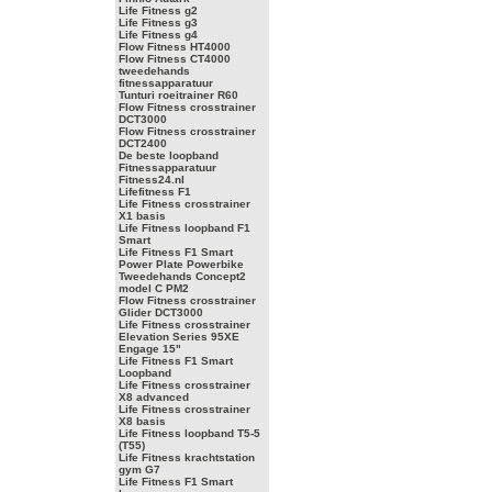
Life Fitness g2
Life Fitness g3
Life Fitness g4
Flow Fitness HT4000
Flow Fitness CT4000
tweedehands
fitnessapparatuur
Tunturi roeitrainer R60
Flow Fitness crosstrainer
DCT3000
Flow Fitness crosstrainer
DCT2400
De beste loopband
Fitnessapparatuur
Fitness24.nl
Lifefitness F1
Life Fitness crosstrainer
X1 basis
Life Fitness loopband F1
Smart
Life Fitness F1 Smart
Power Plate Powerbike
Tweedehands Concept2
model C PM2
Flow Fitness crosstrainer
Glider DCT3000
Life Fitness crosstrainer
Elevation Series 95XE
Engage 15"
Life Fitness F1 Smart
Loopband
Life Fitness crosstrainer
X8 advanced
Life Fitness crosstrainer
X8 basis
Life Fitness loopband T5-5
(T55)
Life Fitness krachtstation
gym G7
Life Fitness F1 Smart