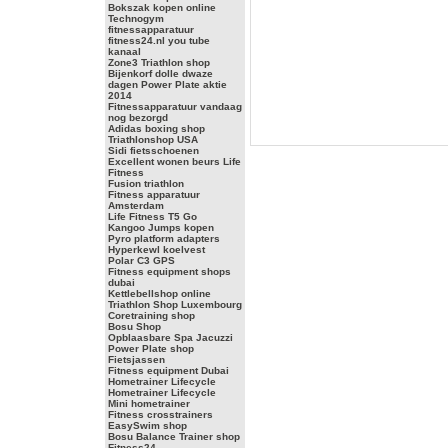
Bokszak kopen online
Technogym
fitnessapparatuur
fitness24.nl you tube
kanaal
Zone3 Triathlon shop
Bijenkorf dolle dwaze
dagen Power Plate aktie
2014
Fitnessapparatuur vandaag
nog bezorgd
Adidas boxing shop
Triathlonshop USA
Sidi fietsschoenen
Excellent wonen beurs Life
Fitness
Fusion triathlon
Fitness apparatuur
Amsterdam
Life Fitness T5 Go
Kangoo Jumps kopen
Pyro platform adapters
Hyperkewl koelvest
Polar C3 GPS
Fitness equipment shops
dubai
Kettlebellshop online
Triathlon Shop Luxembourg
Coretraining shop
Bosu Shop
Opblaasbare Spa Jacuzzi
Power Plate shop
Fietsjassen
Fitness equipment Dubai
Hometrainer Lifecycle
Hometrainer Lifecycle
Mini hometrainer
Fitness crosstrainers
EasySwim shop
Bosu Balance Trainer shop
Fitness24