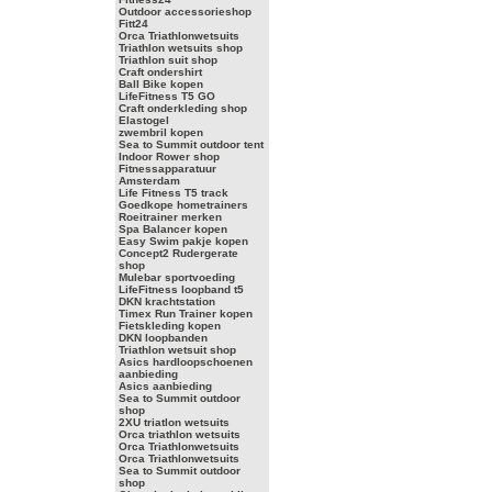
Outdoor accessorieshop
Fitt24
Orca Triathlonwetsuits
Triathlon wetsuits shop
Triathlon suit shop
Craft ondershirt
Ball Bike kopen
LifeFitness T5 GO
Craft onderkleding shop
Elastogel
zwembril kopen
Sea to Summit outdoor tent
Indoor Rower shop
Fitnessapparatuur
Amsterdam
Life Fitness T5 track
Goedkope hometrainers
Roeitrainer merken
Spa Balancer kopen
Easy Swim pakje kopen
Concept2 Rudergerate
shop
Mulebar sportvoeding
LifeFitness loopband t5
DKN krachtstation
Timex Run Trainer kopen
Fietskleding kopen
DKN loopbanden
Triathlon wetsuit shop
Asics hardloopschoenen
aanbieding
Asics aanbieding
Sea to Summit outdoor
shop
2XU triatlon wetsuits
Orca triathlon wetsuits
Orca Triathlonwetsuits
Orca Triathlonwetsuits
Sea to Summit outdoor
shop