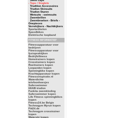
-
Swim caps
- Tops / Singlets
-
Triathlon Accessoires
-
Triatlon Skinsuits
-
Triatlon Sturen
-
Wetsuits - swimsuits
-
Zwembrillen
-
Zwembroeken - Briefs -
Onepieces
Verrekijkers - Nachtkijkers
Sportartikelen
Speedbikes
Elektrische loopband
FITNESS INFORMATIEF
Fitnessapparatuur voor
bedrijven
Fitnessapparatuur voor
fysiopraktijken
Bedrijfsfitness
Hometrainers kopen
Crosstrainers kopen
Roeitrainers kopen
Loopanden kopen
Spinningbike kopen
Krachtapparatuur kopen
Fitnessinspiratie.nl
Waterdichte
telefoonhoesjes
Saferswimmer
HUUB triatlon
Funkita zwemkleding
Saferswimmer kopen
Life Fitness spinningbikes
kopen
Fitness24.be Belgie
Technogym Myrun kopen
Fitt24.de
Technogym crosstrainer
kopen
Waterski kopen