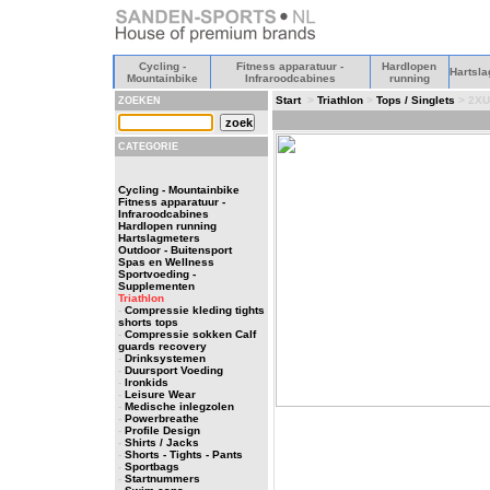
Cycling -
Fitness apparatuur -
Hardlopen
Hartsla
Mountainbike
Infraroodcabines
running
Start
>
Triathlon
>
Tops / Singlets
> 2XU
ZOEKEN
CATEGORIE
Cycling - Mountainbike
Fitness apparatuur -
Infraroodcabines
Hardlopen running
Hartslagmeters
Outdoor - Buitensport
Spas en Wellness
Sportvoeding -
Supplementen
Triathlon
-
Compressie kleding tights
shorts tops
-
Compressie sokken Calf
guards recovery
-
Drinksystemen
-
Duursport Voeding
-
Ironkids
-
Leisure Wear
-
Medische inlegzolen
-
Powerbreathe
-
Profile Design
-
Shirts / Jacks
-
Shorts - Tights - Pants
-
Sportbags
-
Startnummers