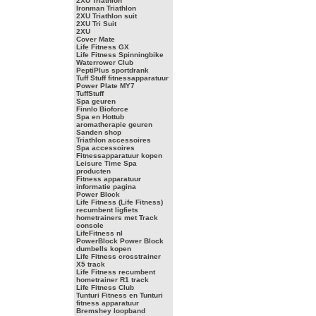
2XU Triathlon
Ironman Triathlon
2XU Triathlon suit
2XU Tri Suit
2XU
Cover Mate
Life Fitness GX
Life Fitness Spinningbike
Waterrower Club
PeptiPlus sportdrank
Tuff Stuff fitnessapparatuur
Power Plate MY7
TuffStuff
Spa geuren
Finnlo Bioforce
Spa en Hottub
aromatherapie geuren
Sanden shop
Triathlon accessoires
Spa accessoires
Fitnessapparatuur kopen
Leisure Time Spa
producten
Fitness apparatuur
informatie pagina
Power Block
Life Fitness (Life Fitness)
recumbent ligfiets
hometrainers met Track
console
LifeFitness nl
PowerBlock Power Block
dumbells kopen
Life Fitness crosstrainer
X5 track
Life Fitness recumbent
hometrainer R1 track
Life Fitness Club
Tunturi Fitness en Tunturi
fitness apparatuur
Bremshey loopband