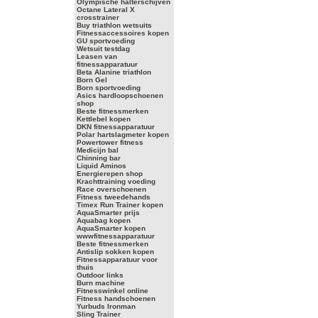
Olympische halterschijven
Octane Lateral X
crosstrainer
Buy triathlon wetsuits
Fitnessaccessoires kopen
GU sportvoeding
Wetsuit testdag
Leasen van
fitnessapparatuur
Beta Alanine triathlon
Born Gel
Born sportvoeding
Asics hardloopschoenen
shop
Beste fitnessmerken
Kettlebel kopen
DKN fitnessapparatuur
Polar hartslagmeter kopen
Powertower fitness
Medicijn bal
Chinning bar
Liquid Aminos
Energierepen shop
Krachttraining voeding
Race overschoenen
Fitness tweedehands
Timex Run Trainer kopen
AquaSmarter prijs
Aquabag kopen
AquaSmarter kopen
wwwfitnessapparatuur
Beste fitnessmerken
Antislip sokken kopen
Fitnessapparatuur voor
thuis
Outdoor links
Burn machine
Fitnesswinkel online
Fitness handschoenen
Yurbuds Ironman
Sling Trainer