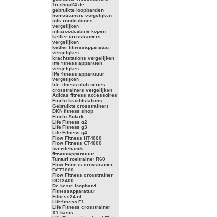
Tri-shop24.de
gebruikte loopbanden
hometrainers vergelijken
infraroodcabines
vergelijken
infraroodcabine kopen
kettler crosstrainers
vergelijken
kettler fitnessapparatuur
vergelijken
krachtstations vergelijken
life fitness apparaten
vergelijken
life fitness apparatuur
vergelijken
life fitness club series
crosstrainers vergelijken
Adidas fitness accessoires
Finnlo krachtstations
Gebruikte crosstrainers
DKN fitness shop
Finnlo Autark
Life Fitness g2
Life Fitness g3
Life Fitness g4
Flow Fitness HT4000
Flow Fitness CT4000
tweedehands
fitnessapparatuur
Tunturi roeitrainer R60
Flow Fitness crosstrainer
DCT3000
Flow Fitness crosstrainer
DCT2400
De beste loopband
Fitnessapparatuur
Fitness24.nl
Lifefitness F1
Life Fitness crosstrainer
X1 basis