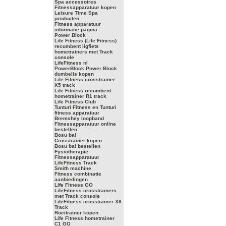
Spa accessoires
Fitnessapparatuur kopen
Leisure Time Spa
producten
Fitness apparatuur
informatie pagina
Power Block
Life Fitness (Life Fitness)
recumbent ligfiets
hometrainers met Track
console
LifeFitness nl
PowerBlock Power Block
dumbells kopen
Life Fitness crosstrainer
X5 track
Life Fitness recumbent
hometrainer R1 track
Life Fitness Club
Tunturi Fitness en Tunturi
fitness apparatuur
Bremshey loopband
Fitnessapparatuur online
bestellen
Bosu bal
Crosstrainer kopen
Bosu bal bestellen
Fysiotherapie
Fitnessapparatuur
LifeFitness Track
Smith machine
Fitness combinatie
aanbiedingen
Life Fitness GO
LifeFitness crosstrainers
met Track console
LifeFitness crosstrainer X8
Track
Roeitrainer kopen
Life Fitness hometrainer
C1 GO