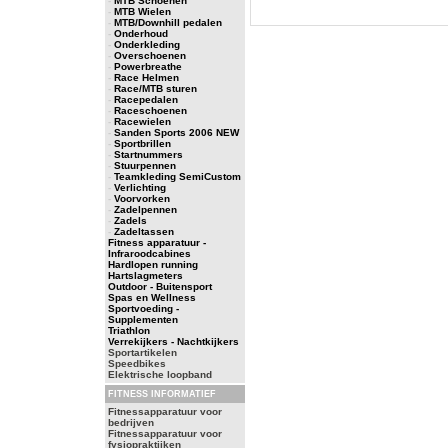
-
MTB Schoenen
-
MTB Wielen
-
MTB/Downhill pedalen
-
Onderhoud
-
Onderkleding
-
Overschoenen
-
Powerbreathe
-
Race Helmen
-
Race/MTB sturen
-
Racepedalen
-
Raceschoenen
-
Racewielen
-
Sanden Sports 2006 NEW
-
Sportbrillen
-
Startnummers
-
Stuurpennen
-
Teamkleding SemiCustom
-
Verlichting
-
Voorvorken
-
Zadelpennen
-
Zadels
-
Zadeltassen
Fitness apparatuur -
Infraroodcabines
Hardlopen running
Hartslagmeters
Outdoor - Buitensport
Spas en Wellness
Sportvoeding -
Supplementen
Triathlon
Verrekijkers - Nachtkijkers
Sportartikelen
Speedbikes
Elektrische loopband
FITNESS INFORMATIEF
Fitnessapparatuur voor
bedrijven
Fitnessapparatuur voor
fysiopraktijken