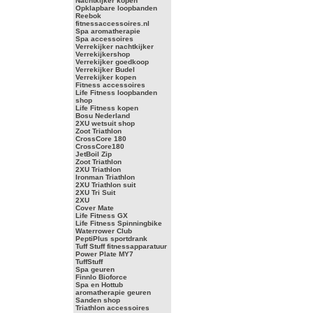
Nachtkijker kopen
Opklapbare loopbanden
Reebok
fitnessaccessoires.nl
Spa aromatherapie
Spa accessoires
Verrekijker nachtkijker
Verrekijkershop
Verrekijker goedkoop
Verrekijker Budel
Verrekijker kopen
Fitness accessoires
Life Fitness loopbanden
shop
Life Fitness kopen
Bosu Nederland
2XU wetsuit shop
Zoot Triathlon
CrossCore 180
CrossCore180
JetBoil Zip
Zoot Triathlon
2XU Triathlon
Ironman Triathlon
2XU Triathlon suit
2XU Tri Suit
2XU
Cover Mate
Life Fitness GX
Life Fitness Spinningbike
Waterrower Club
PeptiPlus sportdrank
Tuff Stuff fitnessapparatuur
Power Plate MY7
TuffStuff
Spa geuren
Finnlo Bioforce
Spa en Hottub
aromatherapie geuren
Sanden shop
Triathlon accessoires