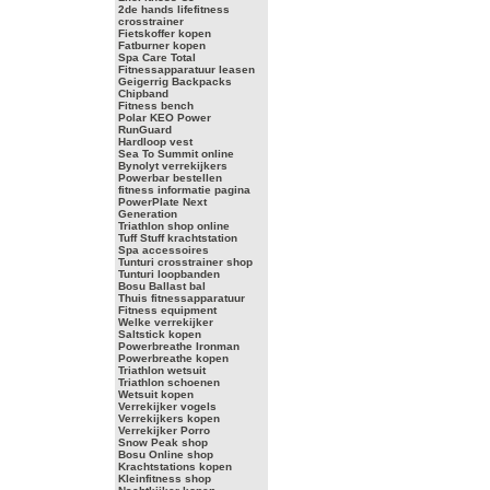
2de hands lifefitness
crosstrainer
Fietskoffer kopen
Fatburner kopen
Spa Care Total
Fitnessapparatuur leasen
Geigerrig Backpacks
Chipband
Fitness bench
Polar KEO Power
RunGuard
Hardloop vest
Sea To Summit online
Bynolyt verrekijkers
Powerbar bestellen
fitness informatie pagina
PowerPlate Next
Generation
Triathlon shop online
Tuff Stuff krachtstation
Spa accessoires
Tunturi crosstrainer shop
Tunturi loopbanden
Bosu Ballast bal
Thuis fitnessapparatuur
Fitness equipment
Welke verrekijker
Saltstick kopen
Powerbreathe Ironman
Powerbreathe kopen
Triathlon wetsuit
Triathlon schoenen
Wetsuit kopen
Verrekijker vogels
Verrekijkers kopen
Verrekijker Porro
Snow Peak shop
Bosu Online shop
Krachtstations kopen
Kleinfitness shop