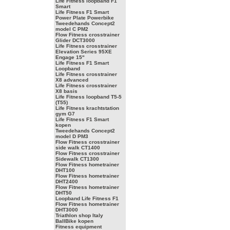
Life Fitness loopband F1
Smart
Life Fitness F1 Smart
Power Plate Powerbike
Tweedehands Concept2
model C PM2
Flow Fitness crosstrainer
Glider DCT3000
Life Fitness crosstrainer
Elevation Series 95XE
Engage 15"
Life Fitness F1 Smart
Loopband
Life Fitness crosstrainer
X8 advanced
Life Fitness crosstrainer
X8 basis
Life Fitness loopband T5-5
(T55)
Life Fitness krachtstation
gym G7
Life Fitness F1 Smart
kopen
Tweedehands Concept2
model D PM3
Flow Fitness crosstrainer
side walk CT1400
Flow Fitness crosstrainer
Sidewalk CT1300
Flow Fitness hometrainer
DHT100
Flow Fitness hometrainer
DHT2400
Flow Fitness hometrainer
DHT50
Loopband Life Fitness F1
Flow Fitness hometrainer
DHT3000
Triathlon shop Italy
BallBike kopen
Fitness equipment