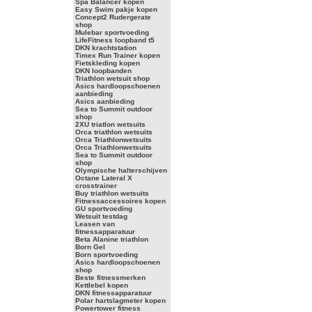
Spa Balancer kopen
Easy Swim pakje kopen
Concept2 Rudergerate
shop
Mulebar sportvoeding
LifeFitness loopband t5
DKN krachtstation
Timex Run Trainer kopen
Fietskleding kopen
DKN loopbanden
Triathlon wetsuit shop
Asics hardloopschoenen
aanbieding
Asics aanbieding
Sea to Summit outdoor
shop
2XU triatlon wetsuits
Orca triathlon wetsuits
Orca Triathlonwetsuits
Orca Triathlonwetsuits
Sea to Summit outdoor
shop
Olympische halterschijven
Octane Lateral X
crosstrainer
Buy triathlon wetsuits
Fitnessaccessoires kopen
GU sportvoeding
Wetsuit testdag
Leasen van
fitnessapparatuur
Beta Alanine triathlon
Born Gel
Born sportvoeding
Asics hardloopschoenen
shop
Beste fitnessmerken
Kettlebel kopen
DKN fitnessapparatuur
Polar hartslagmeter kopen
Powertower fitness