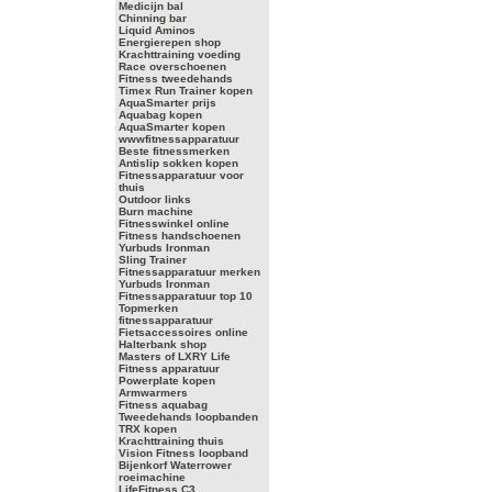
Medicijn bal
Chinning bar
Liquid Aminos
Energierepen shop
Krachttraining voeding
Race overschoenen
Fitness tweedehands
Timex Run Trainer kopen
AquaSmarter prijs
Aquabag kopen
AquaSmarter kopen
wwwfitnessapparatuur
Beste fitnessmerken
Antislip sokken kopen
Fitnessapparatuur voor
thuis
Outdoor links
Burn machine
Fitnesswinkel online
Fitness handschoenen
Yurbuds Ironman
Sling Trainer
Fitnessapparatuur merken
Yurbuds Ironman
Fitnessapparatuur top 10
Topmerken
fitnessapparatuur
Fietsaccessoires online
Halterbank shop
Masters of LXRY Life
Fitness apparatuur
Powerplate kopen
Armwarmers
Fitness aquabag
Tweedehands loopbanden
TRX kopen
Krachttraining thuis
Vision Fitness loopband
Bijenkorf Waterrower
roeimachine
LifeFitness C3