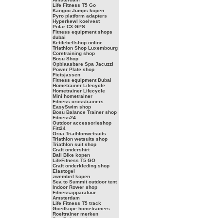
Life Fitness T5 Go
Kangoo Jumps kopen
Pyro platform adapters
Hyperkewl koelvest
Polar C3 GPS
Fitness equipment shops
dubai
Kettlebellshop online
Triathlon Shop Luxembourg
Coretraining shop
Bosu Shop
Opblaasbare Spa Jacuzzi
Power Plate shop
Fietsjassen
Fitness equipment Dubai
Hometrainer Lifecycle
Hometrainer Lifecycle
Mini hometrainer
Fitness crosstrainers
EasySwim shop
Bosu Balance Trainer shop
Fitness24
Outdoor accessorieshop
Fitt24
Orca Triathlonwetsuits
Triathlon wetsuits shop
Triathlon suit shop
Craft ondershirt
Ball Bike kopen
LifeFitness T5 GO
Craft onderkleding shop
Elastogel
zwembril kopen
Sea to Summit outdoor tent
Indoor Rower shop
Fitnessapparatuur
Amsterdam
Life Fitness T5 track
Goedkope hometrainers
Roeitrainer merken