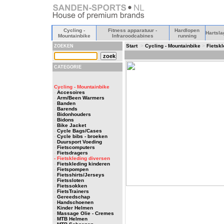
Cycling -
Fitness apparatuur -
Hardlopen
Hartsla
Mountainbike
Infraroodcabines
running
Start
>
Cycling - Mountainbike
>
Fietsk
ZOEKEN
CATEGORIE
Cycling - Mountainbike
-
Accesoires
-
Arm/Been Warmers
-
Banden
-
Barends
-
Bidonhouders
-
Bidons
-
Bike Jacket
-
Cycle Bags/Cases
-
Cycle bibs - broeken
-
Duursport Voeding
-
Fietscomputers
-
Fietsdragers
- Fietskleding diversen
-
Fietskleding kinderen
-
Fietspompen
-
Fietsshirts/Jerseys
-
Fietssloten
-
Fietssokken
-
FietsTrainers
-
Gereedschap
-
Handschoenen
-
Kinder Helmen
-
Massage Olie - Cremes
-
MTB Helmen