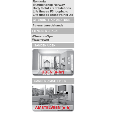
Romania
Triathlonshop Norway
Body Solid krachtstations
Life fitness F3 loopband
Life fitness crosstrainer X8
GEBRUIKTE APPARATUUR
fitness tweedehands
FITNESS MERKEN
4SeasonsSpa
Waterrower
SANDEN UDEN
SANDEN AMSTELVEEN