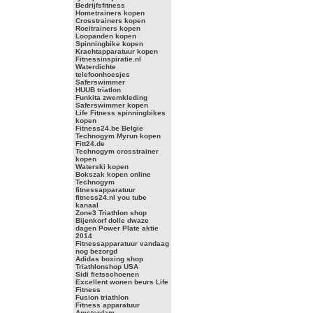
Bedrijfsfitness
Hometrainers kopen
Crosstrainers kopen
Roeitrainers kopen
Loopanden kopen
Spinningbike kopen
Krachtapparatuur kopen
Fitnessinspiratie.nl
Waterdichte
telefoonhoesjes
Saferswimmer
HUUB triatlon
Funkita zwemkleding
Saferswimmer kopen
Life Fitness spinningbikes
kopen
Fitness24.be Belgie
Technogym Myrun kopen
Fitt24.de
Technogym crosstrainer
kopen
Waterski kopen
Bokszak kopen online
Technogym
fitnessapparatuur
fitness24.nl you tube
kanaal
Zone3 Triathlon shop
Bijenkorf dolle dwaze
dagen Power Plate aktie
2014
Fitnessapparatuur vandaag
nog bezorgd
Adidas boxing shop
Triathlonshop USA
Sidi fietsschoenen
Excellent wonen beurs Life
Fitness
Fusion triathlon
Fitness apparatuur
Amsterdam