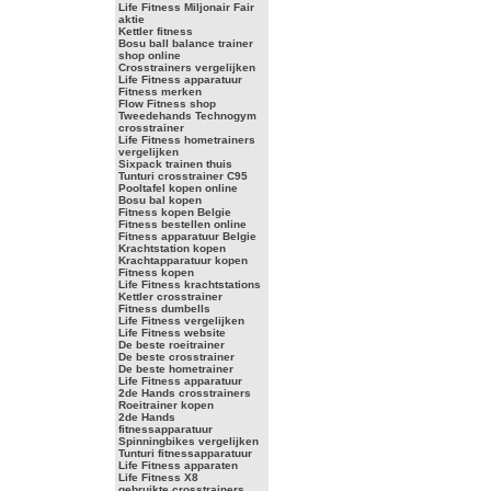
Life Fitness Miljonair Fair
aktie
Kettler fitness
Bosu ball balance trainer
shop online
Crosstrainers vergelijken
Life Fitness apparatuur
Fitness merken
Flow Fitness shop
Tweedehands Technogym
crosstrainer
Life Fitness hometrainers
vergelijken
Sixpack trainen thuis
Tunturi crosstrainer C95
Pooltafel kopen online
Bosu bal kopen
Fitness kopen Belgie
Fitness bestellen online
Fitness apparatuur Belgie
Krachtstation kopen
Krachtapparatuur kopen
Fitness kopen
Life Fitness krachtstations
Kettler crosstrainer
Fitness dumbells
Life Fitness vergelijken
Life Fitness website
De beste roeitrainer
De beste crosstrainer
De beste hometrainer
Life Fitness apparatuur
2de Hands crosstrainers
Roeitrainer kopen
2de Hands
fitnessapparatuur
Spinningbikes vergelijken
Tunturi fitnessapparatuur
Life Fitness apparaten
Life Fitness X8
gebruikte crosstrainers