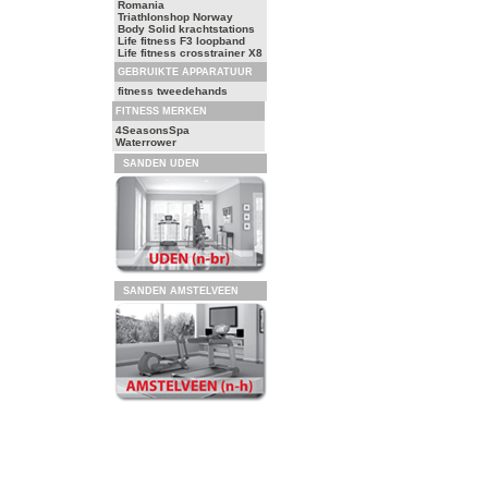
Romania
Triathlonshop Norway
Body Solid krachtstations
Life fitness F3 loopband
Life fitness crosstrainer X8
GEBRUIKTE APPARATUUR
fitness tweedehands
FITNESS MERKEN
4SeasonsSpa
Waterrower
SANDEN UDEN
SANDEN AMSTELVEEN