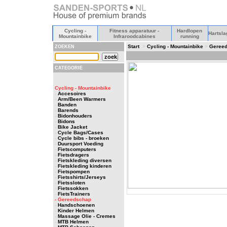
Cycling -
Fitness apparatuur -
Hardlopen
Hartsla
Mountainbike
Infraroodcabines
running
Start
>
Cycling - Mountainbike
>
Geree
ZOEKEN
CATEGORIE
Cycling - Mountainbike
-
Accesoires
-
Arm/Been Warmers
-
Banden
-
Barends
-
Bidonhouders
-
Bidons
-
Bike Jacket
-
Cycle Bags/Cases
-
Cycle bibs - broeken
-
Duursport Voeding
-
Fietscomputers
-
Fietsdragers
-
Fietskleding diversen
-
Fietskleding kinderen
-
Fietspompen
-
Fietsshirts/Jerseys
-
Fietssloten
-
Fietssokken
-
FietsTrainers
- Gereedschap
-
Handschoenen
-
Kinder Helmen
-
Massage Olie - Cremes
-
MTB Helmen