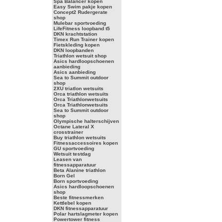
Spa Balancer kopen
Easy Swim pakje kopen
Concept2 Rudergerate
shop
Mulebar sportvoeding
LifeFitness loopband t5
DKN krachtstation
Timex Run Trainer kopen
Fietskleding kopen
DKN loopbanden
Triathlon wetsuit shop
Asics hardloopschoenen
aanbieding
Asics aanbieding
Sea to Summit outdoor
shop
2XU triatlon wetsuits
Orca triathlon wetsuits
Orca Triathlonwetsuits
Orca Triathlonwetsuits
Sea to Summit outdoor
shop
Olympische halterschijven
Octane Lateral X
crosstrainer
Buy triathlon wetsuits
Fitnessaccessoires kopen
GU sportvoeding
Wetsuit testdag
Leasen van
fitnessapparatuur
Beta Alanine triathlon
Born Gel
Born sportvoeding
Asics hardloopschoenen
shop
Beste fitnessmerken
Kettlebel kopen
DKN fitnessapparatuur
Polar hartslagmeter kopen
Powertower fitness