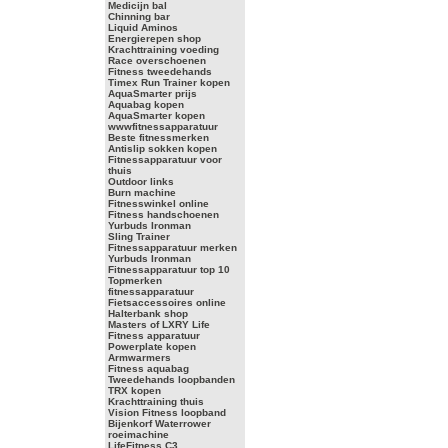
Medicijn bal
Chinning bar
Liquid Aminos
Energierepen shop
Krachttraining voeding
Race overschoenen
Fitness tweedehands
Timex Run Trainer kopen
AquaSmarter prijs
Aquabag kopen
AquaSmarter kopen
wwwfitnessapparatuur
Beste fitnessmerken
Antislip sokken kopen
Fitnessapparatuur voor
thuis
Outdoor links
Burn machine
Fitnesswinkel online
Fitness handschoenen
Yurbuds Ironman
Sling Trainer
Fitnessapparatuur merken
Yurbuds Ironman
Fitnessapparatuur top 10
Topmerken
fitnessapparatuur
Fietsaccessoires online
Halterbank shop
Masters of LXRY Life
Fitness apparatuur
Powerplate kopen
Armwarmers
Fitness aquabag
Tweedehands loopbanden
TRX kopen
Krachttraining thuis
Vision Fitness loopband
Bijenkorf Waterrower
roeimachine
LifeFitness C3