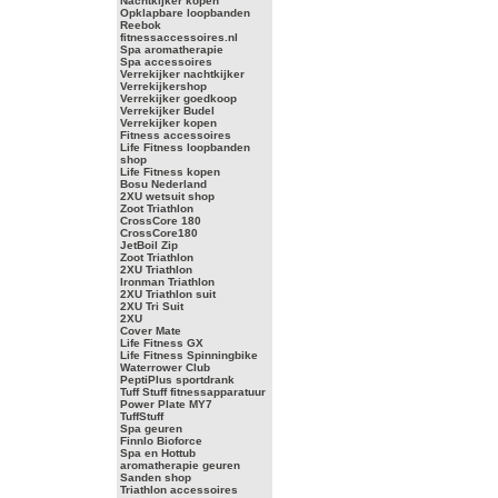
Nachtkijker kopen
Opklapbare loopbanden
Reebok
fitnessaccessoires.nl
Spa aromatherapie
Spa accessoires
Verrekijker nachtkijker
Verrekijkershop
Verrekijker goedkoop
Verrekijker Budel
Verrekijker kopen
Fitness accessoires
Life Fitness loopbanden
shop
Life Fitness kopen
Bosu Nederland
2XU wetsuit shop
Zoot Triathlon
CrossCore 180
CrossCore180
JetBoil Zip
Zoot Triathlon
2XU Triathlon
Ironman Triathlon
2XU Triathlon suit
2XU Tri Suit
2XU
Cover Mate
Life Fitness GX
Life Fitness Spinningbike
Waterrower Club
PeptiPlus sportdrank
Tuff Stuff fitnessapparatuur
Power Plate MY7
TuffStuff
Spa geuren
Finnlo Bioforce
Spa en Hottub
aromatherapie geuren
Sanden shop
Triathlon accessoires