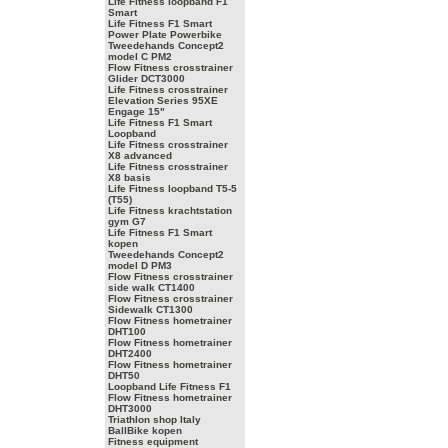
Life Fitness loopband F1
Smart
Life Fitness F1 Smart
Power Plate Powerbike
Tweedehands Concept2
model C PM2
Flow Fitness crosstrainer
Glider DCT3000
Life Fitness crosstrainer
Elevation Series 95XE
Engage 15"
Life Fitness F1 Smart
Loopband
Life Fitness crosstrainer
X8 advanced
Life Fitness crosstrainer
X8 basis
Life Fitness loopband T5-5
(T55)
Life Fitness krachtstation
gym G7
Life Fitness F1 Smart
kopen
Tweedehands Concept2
model D PM3
Flow Fitness crosstrainer
side walk CT1400
Flow Fitness crosstrainer
Sidewalk CT1300
Flow Fitness hometrainer
DHT100
Flow Fitness hometrainer
DHT2400
Flow Fitness hometrainer
DHT50
Loopband Life Fitness F1
Flow Fitness hometrainer
DHT3000
Triathlon shop Italy
BallBike kopen
Fitness equipment