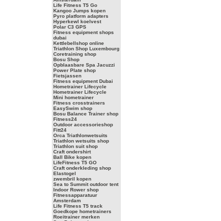
Life Fitness T5 Go
Kangoo Jumps kopen
Pyro platform adapters
Hyperkewl koelvest
Polar C3 GPS
Fitness equipment shops
dubai
Kettlebellshop online
Triathlon Shop Luxembourg
Coretraining shop
Bosu Shop
Opblaasbare Spa Jacuzzi
Power Plate shop
Fietsjassen
Fitness equipment Dubai
Hometrainer Lifecycle
Hometrainer Lifecycle
Mini hometrainer
Fitness crosstrainers
EasySwim shop
Bosu Balance Trainer shop
Fitness24
Outdoor accessorieshop
Fitt24
Orca Triathlonwetsuits
Triathlon wetsuits shop
Triathlon suit shop
Craft ondershirt
Ball Bike kopen
LifeFitness T5 GO
Craft onderkleding shop
Elastogel
zwembril kopen
Sea to Summit outdoor tent
Indoor Rower shop
Fitnessapparatuur
Amsterdam
Life Fitness T5 track
Goedkope hometrainers
Roeitrainer merken