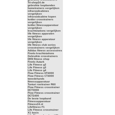
Tri-shop24.de
gebruikte loopbanden
hometrainers vergelijken
infraroodcabines
vergelijken
infraroodcabine kopen
kettler crosstrainers
vergelijken
kettler fitnessapparatuur
vergelijken
krachtstations vergelijken
life fitness apparaten
vergelijken
life fitness apparatuur
vergelijken
life fitness club series
crosstrainers vergelijken
Adidas fitness accessoires
Finnlo krachtstations
Gebruikte crosstrainers
DKN fitness shop
Finnlo Autark
Life Fitness g2
Life Fitness g3
Life Fitness g4
Flow Fitness HT4000
Flow Fitness CT4000
tweedehands
fitnessapparatuur
Tunturi roeitrainer R60
Flow Fitness crosstrainer
DCT3000
Flow Fitness crosstrainer
DCT2400
De beste loopband
Fitnessapparatuur
Fitness24.nl
Lifefitness F1
Life Fitness crosstrainer
X1 basis