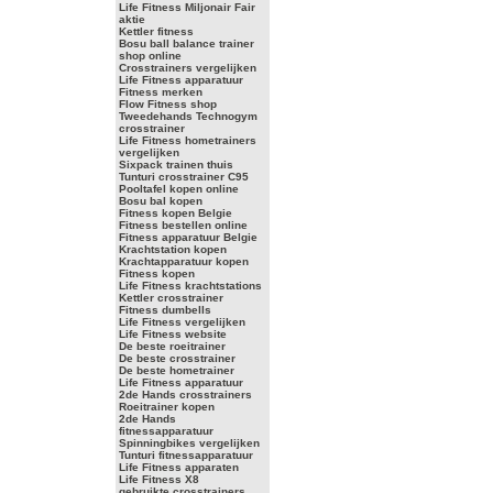
Life Fitness Miljonair Fair
aktie
Kettler fitness
Bosu ball balance trainer
shop online
Crosstrainers vergelijken
Life Fitness apparatuur
Fitness merken
Flow Fitness shop
Tweedehands Technogym
crosstrainer
Life Fitness hometrainers
vergelijken
Sixpack trainen thuis
Tunturi crosstrainer C95
Pooltafel kopen online
Bosu bal kopen
Fitness kopen Belgie
Fitness bestellen online
Fitness apparatuur Belgie
Krachtstation kopen
Krachtapparatuur kopen
Fitness kopen
Life Fitness krachtstations
Kettler crosstrainer
Fitness dumbells
Life Fitness vergelijken
Life Fitness website
De beste roeitrainer
De beste crosstrainer
De beste hometrainer
Life Fitness apparatuur
2de Hands crosstrainers
Roeitrainer kopen
2de Hands
fitnessapparatuur
Spinningbikes vergelijken
Tunturi fitnessapparatuur
Life Fitness apparaten
Life Fitness X8
gebruikte crosstrainers