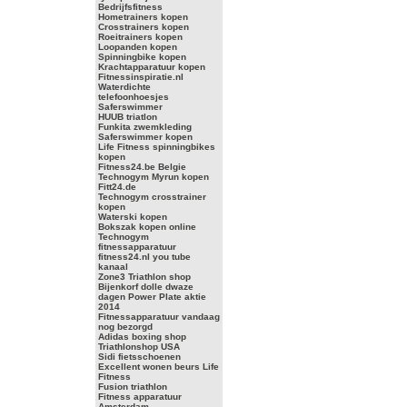
Bedrijfsfitness
Hometrainers kopen
Crosstrainers kopen
Roeitrainers kopen
Loopanden kopen
Spinningbike kopen
Krachtapparatuur kopen
Fitnessinspiratie.nl
Waterdichte
telefoonhoesjes
Saferswimmer
HUUB triatlon
Funkita zwemkleding
Saferswimmer kopen
Life Fitness spinningbikes
kopen
Fitness24.be Belgie
Technogym Myrun kopen
Fitt24.de
Technogym crosstrainer
kopen
Waterski kopen
Bokszak kopen online
Technogym
fitnessapparatuur
fitness24.nl you tube
kanaal
Zone3 Triathlon shop
Bijenkorf dolle dwaze
dagen Power Plate aktie
2014
Fitnessapparatuur vandaag
nog bezorgd
Adidas boxing shop
Triathlonshop USA
Sidi fietsschoenen
Excellent wonen beurs Life
Fitness
Fusion triathlon
Fitness apparatuur
Amsterdam