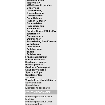
-
MTB Schoenen
-
MTB Wielen
-
MTB/Downhill pedalen
-
Onderhoud
-
Onderkleding
-
Overschoenen
-
Powerbreathe
-
Race Helmen
-
Race/MTB sturen
-
Racepedalen
-
Raceschoenen
-
Racewielen
-
Sanden Sports 2006 NEW
-
Sportbrillen
-
Startnummers
-
Stuurpennen
-
Teamkleding SemiCustom
-
Verlichting
-
Voorvorken
-
Zadelpennen
-
Zadels
-
Zadeltassen
Fitness apparatuur -
Infraroodcabines
Hardlopen running
Hartslagmeters
Outdoor - Buitensport
Spas en Wellness
Sportvoeding -
Supplementen
Triathlon
Verrekijkers - Nachtkijkers
Sportartikelen
Speedbikes
Elektrische loopband
FITNESS INFORMATIEF
Fitnessapparatuur voor
bedrijven
Fitnessapparatuur voor
fysiopraktijken