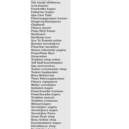
2de hands lifefitness
crosstrainer
Fietskoffer kopen
Fatburner kopen
Spa Care Total
Fitnessapparatuur leasen
Geigerrig Backpacks
Chipband
Fitness bench
Polar KEO Power
RunGuard
Hardloop vest
Sea To Summit online
Bynolyt verrekijkers
Powerbar bestellen
fitness informatie pagina
PowerPlate Next
Generation
Triathlon shop online
Tuff Stuff krachtstation
Spa accessoires
Tunturi crosstrainer shop
Tunturi loopbanden
Bosu Ballast bal
Thuis fitnessapparatuur
Fitness equipment
Welke verrekijker
Saltstick kopen
Powerbreathe Ironman
Powerbreathe kopen
Triathlon wetsuit
Triathlon schoenen
Wetsuit kopen
Verrekijker vogels
Verrekijkers kopen
Verrekijker Porro
Snow Peak shop
Bosu Online shop
Krachtstations kopen
Kleinfitness shop