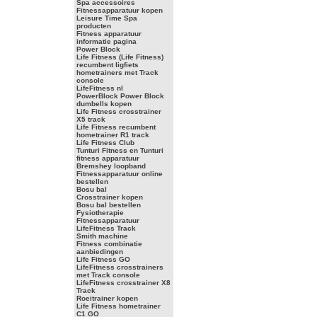
Spa accessoires
Fitnessapparatuur kopen
Leisure Time Spa
producten
Fitness apparatuur
informatie pagina
Power Block
Life Fitness (Life Fitness)
recumbent ligfiets
hometrainers met Track
console
LifeFitness nl
PowerBlock Power Block
dumbells kopen
Life Fitness crosstrainer
X5 track
Life Fitness recumbent
hometrainer R1 track
Life Fitness Club
Tunturi Fitness en Tunturi
fitness apparatuur
Bremshey loopband
Fitnessapparatuur online
bestellen
Bosu bal
Crosstrainer kopen
Bosu bal bestellen
Fysiotherapie
Fitnessapparatuur
LifeFitness Track
Smith machine
Fitness combinatie
aanbiedingen
Life Fitness GO
LifeFitness crosstrainers
met Track console
LifeFitness crosstrainer X8
Track
Roeitrainer kopen
Life Fitness hometrainer
C1 GO