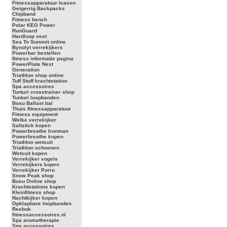
Fitnessapparatuur leasen
Geigerrig Backpacks
Chipband
Fitness bench
Polar KEO Power
RunGuard
Hardloop vest
Sea To Summit online
Bynolyt verrekijkers
Powerbar bestellen
fitness informatie pagina
PowerPlate Next
Generation
Triathlon shop online
Tuff Stuff krachtstation
Spa accessoires
Tunturi crosstrainer shop
Tunturi loopbanden
Bosu Ballast bal
Thuis fitnessapparatuur
Fitness equipment
Welke verrekijker
Saltstick kopen
Powerbreathe Ironman
Powerbreathe kopen
Triathlon wetsuit
Triathlon schoenen
Wetsuit kopen
Verrekijker vogels
Verrekijkers kopen
Verrekijker Porro
Snow Peak shop
Bosu Online shop
Krachtstations kopen
Kleinfitness shop
Nachtkijker kopen
Opklapbare loopbanden
Reebok
fitnessaccessoires.nl
Spa aromatherapie
Spa accessoires