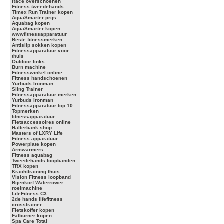
Race overschoenen
Fitness tweedehands
Timex Run Trainer kopen
AquaSmarter prijs
Aquabag kopen
AquaSmarter kopen
wwwfitnessapparatuur
Beste fitnessmerken
Antislip sokken kopen
Fitnessapparatuur voor
thuis
Outdoor links
Burn machine
Fitnesswinkel online
Fitness handschoenen
Yurbuds Ironman
Sling Trainer
Fitnessapparatuur merken
Yurbuds Ironman
Fitnessapparatuur top 10
Topmerken
fitnessapparatuur
Fietsaccessoires online
Halterbank shop
Masters of LXRY Life
Fitness apparatuur
Powerplate kopen
Armwarmers
Fitness aquabag
Tweedehands loopbanden
TRX kopen
Krachttraining thuis
Vision Fitness loopband
Bijenkorf Waterrower
roeimachine
LifeFitness C3
2de hands lifefitness
crosstrainer
Fietskoffer kopen
Fatburner kopen
Spa Care Total