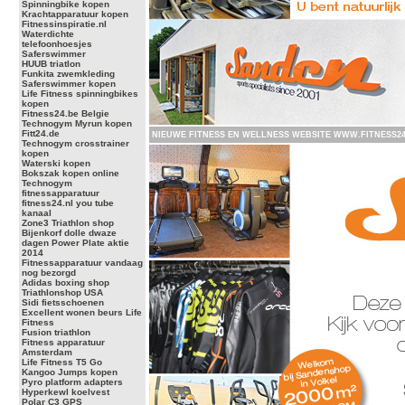
Spinningbike kopen
Krachtapparatuur kopen
Fitnessinspiratie.nl
Waterdichte
telefoonhoesjes
Saferswimmer
HUUB triatlon
Funkita zwemkleding
Saferswimmer kopen
Life Fitness spinningbikes
kopen
Fitness24.be Belgie
Technogym Myrun kopen
Fitt24.de
NIEUWE FITNESS EN WELLNESS WEBSITE WWW.FITNESS24.
Technogym crosstrainer
kopen
Waterski kopen
Bokszak kopen online
Technogym
fitnessapparatuur
fitness24.nl you tube
kanaal
Zone3 Triathlon shop
Bijenkorf dolle dwaze
dagen Power Plate aktie
2014
Fitnessapparatuur vandaag
nog bezorgd
Adidas boxing shop
Triathlonshop USA
Sidi fietsschoenen
Excellent wonen beurs Life
Fitness
Fusion triathlon
Fitness apparatuur
Amsterdam
Life Fitness T5 Go
Kangoo Jumps kopen
Pyro platform adapters
Hyperkewl koelvest
Polar C3 GPS