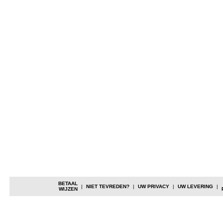
BETAAL
|
NIET TEVREDEN?
|
UW PRIVACY
|
UW LEVERING
|
WIJZEN