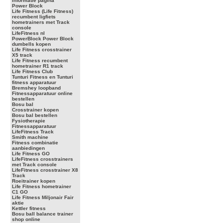
informatie pagina
Power Block
Life Fitness (Life Fitness)
recumbent ligfiets
hometrainers met Track
console
LifeFitness nl
PowerBlock Power Block
dumbells kopen
Life Fitness crosstrainer
X5 track
Life Fitness recumbent
hometrainer R1 track
Life Fitness Club
Tunturi Fitness en Tunturi
fitness apparatuur
Bremshey loopband
Fitnessapparatuur online
bestellen
Bosu bal
Crosstrainer kopen
Bosu bal bestellen
Fysiotherapie
Fitnessapparatuur
LifeFitness Track
Smith machine
Fitness combinatie
aanbiedingen
Life Fitness GO
LifeFitness crosstrainers
met Track console
LifeFitness crosstrainer X8
Track
Roeitrainer kopen
Life Fitness hometrainer
C1 GO
Life Fitness Miljonair Fair
aktie
Kettler fitness
Bosu ball balance trainer
shop online