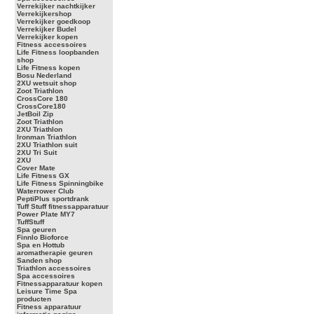
Verrekijker nachtkijker
Verrekijkershop
Verrekijker goedkoop
Verrekijker Budel
Verrekijker kopen
Fitness accessoires
Life Fitness loopbanden
shop
Life Fitness kopen
Bosu Nederland
2XU wetsuit shop
Zoot Triathlon
CrossCore 180
CrossCore180
JetBoil Zip
Zoot Triathlon
2XU Triathlon
Ironman Triathlon
2XU Triathlon suit
2XU Tri Suit
2XU
Cover Mate
Life Fitness GX
Life Fitness Spinningbike
Waterrower Club
PeptiPlus sportdrank
Tuff Stuff fitnessapparatuur
Power Plate MY7
TuffStuff
Spa geuren
Finnlo Bioforce
Spa en Hottub
aromatherapie geuren
Sanden shop
Triathlon accessoires
Spa accessoires
Fitnessapparatuur kopen
Leisure Time Spa
producten
Fitness apparatuur