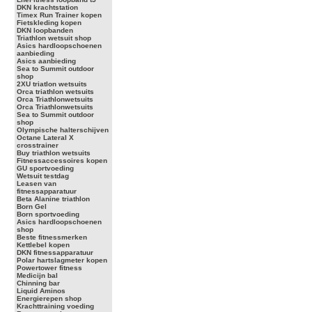
DKN krachtstation
Timex Run Trainer kopen
Fietskleding kopen
DKN loopbanden
Triathlon wetsuit shop
Asics hardloopschoenen
aanbieding
Asics aanbieding
Sea to Summit outdoor
shop
2XU triatlon wetsuits
Orca triathlon wetsuits
Orca Triathlonwetsuits
Orca Triathlonwetsuits
Sea to Summit outdoor
shop
Olympische halterschijven
Octane Lateral X
crosstrainer
Buy triathlon wetsuits
Fitnessaccessoires kopen
GU sportvoeding
Wetsuit testdag
Leasen van
fitnessapparatuur
Beta Alanine triathlon
Born Gel
Born sportvoeding
Asics hardloopschoenen
shop
Beste fitnessmerken
Kettlebel kopen
DKN fitnessapparatuur
Polar hartslagmeter kopen
Powertower fitness
Medicijn bal
Chinning bar
Liquid Aminos
Energierepen shop
Krachttraining voeding