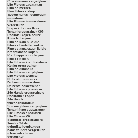
Crosstrainers vergelijken
Life Fitness apparatuur
Fitness merken
Flow Fitness shop
Tweedehands Technogym
crosstrainer
Life Fitness hometrainers
vergelijken
Sixpack trainen thuis
Tunturi crosstrainer C95
Pooltafel kopen online
Bosu bal kopen
Fitness kopen Belgie
Fitness bestellen online
Fitness apparatuur Belgie
Krachtstation kopen
Krachtapparatuur kopen
Fitness kopen
Life Fitness krachtstations
Kettler crosstrainer
Fitness dumbells
Life Fitness vergelijken
Life Fitness website
De beste roeitrainer
De beste crosstrainer
De beste hometrainer
Life Fitness apparatuur
2de Hands crosstrainers
Roeitrainer kopen
2de Hands
fitnessapparatuur
Spinningbikes vergelijken
Tunturi fitnessapparatuur
Life Fitness apparaten
Life Fitness X8
gebruikte crosstrainers
Tri-shop24.de
gebruikte loopbanden
hometrainers vergelijken
infraroodcabines
vergelijken