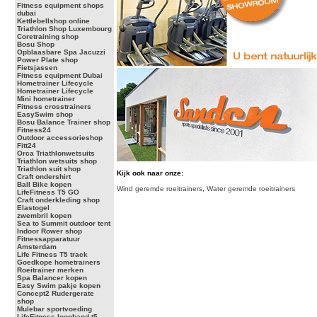
Fitness equipment shops
dubai
Kettlebellshop online
Triathlon Shop Luxembourg
Coretraining shop
Bosu Shop
Opblaasbare Spa Jacuzzi
Power Plate shop
Fietsjassen
Fitness equipment Dubai
Hometrainer Lifecycle
Hometrainer Lifecycle
Mini hometrainer
Fitness crosstrainers
EasySwim shop
Bosu Balance Trainer shop
Fitness24
Outdoor accessorieshop
Fitt24
Orca Triathlonwetsuits
Triathlon wetsuits shop
Triathlon suit shop
Kijk ook naar onze:
Craft ondershirt
Ball Bike kopen
Wind geremde roeitrainers
,
Water geremde roeitrainers
LifeFitness T5 GO
Craft onderkleding shop
Elastogel
zwembril kopen
Sea to Summit outdoor tent
Indoor Rower shop
Fitnessapparatuur
Amsterdam
Life Fitness T5 track
Goedkope hometrainers
Roeitrainer merken
Spa Balancer kopen
Easy Swim pakje kopen
Concept2 Rudergerate
shop
Mulebar sportvoeding
LifeFitness loopband t5