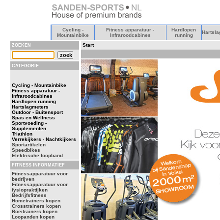
Cycling -
Fitness apparatuur -
Hardlopen
Hartsla
Mountainbike
Infraroodcabines
running
Start
ZOEKEN
CATEGORIE
Cycling - Mountainbike
Fitness apparatuur -
Infraroodcabines
Hardlopen running
Hartslagmeters
Outdoor - Buitensport
Spas en Wellness
Sportvoeding -
Supplementen
Triathlon
Verrekijkers - Nachtkijkers
Sportartikelen
Speedbikes
Elektrische loopband
FITNESS INFORMATIEF
Fitnessapparatuur voor
bedrijven
Fitnessapparatuur voor
fysiopraktijken
Bedrijfsfitness
Hometrainers kopen
Crosstrainers kopen
Roeitrainers kopen
Loopanden kopen