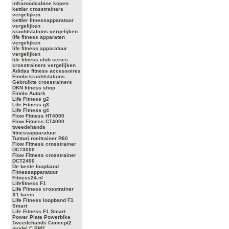
infraroodcabine kopen
kettler crosstrainers
vergelijken
kettler fitnessapparatuur
vergelijken
krachtstations vergelijken
life fitness apparaten
vergelijken
life fitness apparatuur
vergelijken
life fitness club series
crosstrainers vergelijken
Adidas fitness accessoires
Finnlo krachtstations
Gebruikte crosstrainers
DKN fitness shop
Finnlo Autark
Life Fitness g2
Life Fitness g3
Life Fitness g4
Flow Fitness HT4000
Flow Fitness CT4000
tweedehands
fitnessapparatuur
Tunturi roeitrainer R60
Flow Fitness crosstrainer
DCT3000
Flow Fitness crosstrainer
DCT2400
De beste loopband
Fitnessapparatuur
Fitness24.nl
Lifefitness F1
Life Fitness crosstrainer
X1 basis
Life Fitness loopband F1
Smart
Life Fitness F1 Smart
Power Plate Powerbike
Tweedehands Concept2
model C PM2