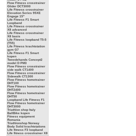
Flow Fitness crosstrainer
Glider DCT3000
Life Fitness crosstrainer
Elevation Series 95XE
Engage 15"
Life Fitness F1 Smart
Loopband
Life Fitness crosstrainer
X8 advanced
Life Fitness crosstrainer
X8 basis
Life Fitness loopband T5-5
(T55)
Life Fitness krachtstation
gym G7
Life Fitness F1 Smart
kopen
Tweedehands Concept2
model D PM3
Flow Fitness crosstrainer
side walk CT1400
Flow Fitness crosstrainer
Sidewalk CT1300
Flow Fitness hometrainer
DHT100
Flow Fitness hometrainer
DHT2400
Flow Fitness hometrainer
DHT50
Loopband Life Fitness F1
Flow Fitness hometrainer
DHT3000
Triathlon shop Italy
BallBike kopen
Fitness equipment
Romania
Triathlonshop Norway
Body Solid krachtstations
Life fitness F3 loopband
Life fitness crosstrainer X8