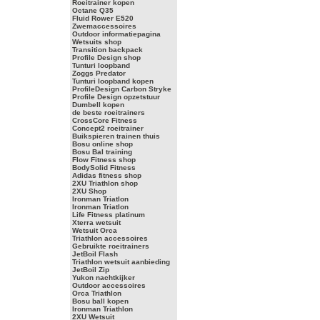
Roeitrainer kopen
Octane Q35
Fluid Rower E520
Zwemaccessoires
Outdoor informatiepagina
Wetsuits shop
Transition backpack
Profile Design shop
Tunturi loopband
Zoggs Predator
Tunturi loopband kopen
ProfileDesign Carbon Stryke
Profile Design opzetstuur
Dumbell kopen
de beste roeitrainers
CrossCore Fitness
Concept2 roeitrainer
Buikspieren trainen thuis
Bosu online shop
Bosu Bal training
Flow Fitness shop
BodySolid Fitness
Adidas fitness shop
2XU Triathlon shop
2XU Shop
Ironman Triatlon
Ironman Triatlon
Life Fitness platinum
Xterra wetsuit
Wetsuit Orca
Triathlon accessoires
Gebruikte roeitrainers
JetBoil Flash
Triathlon wetsuit aanbieding
JetBoil Zip
Yukon nachtkijker
Outdoor accessoires
Orca Triathlon
Bosu ball kopen
Ironman Triathlon
2XU Wetsuit