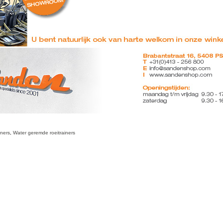
iners
,
Water geremde roeitrainers