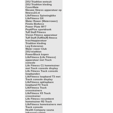
2XU Triathlon wetsuit
2XU Triathlon kleding
CoverMate
Nieuwe fitness apparatuur op
fitness24.nl
LifeFitness Spinningbike
LifeFitness GX
Water Rower (Waterrower)
Finnlo Bioforce
Power Plate MY7
PeptiPlus sportdrank
Tuff Stuff Fitness
Vision Fitness apparatuur
Tuff Stuff (TuffStuff) fitness
krachtapparatuur
Triathlon kleding
Leg Extension
Water rower Club
2XU triathlon
PowerBlock kopen
LifeFitness (Life Fitness)
apparatuur met Track
console
Life Fitness C1 hometrainer
met Track console display
Life Fitness Track console
loopbanden
LifeFitness loopband T3 met
Track console display
LifeFitness opklapbare
loopband F3 Track
LifeFitness Track
crosstrainers
LifeFitness X5 Track
crosstrainer
Life Fitness recumbent
hometrainer R3 Track
LifeFitness hometrainers met
Track console
Health Company sauna
infrarood cabine