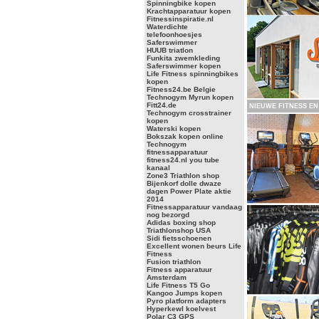
Spinningbike kopen
Krachtapparatuur kopen
Fitnessinspiratie.nl
Waterdichte
telefoonhoesjes
Saferswimmer
HUUB triatlon
Funkita zwemkleding
Saferswimmer kopen
Life Fitness spinningbikes
kopen
Fitness24.be Belgie
Technogym Myrun kopen
Fitt24.de
NIEUWE FITNESS EN
Technogym crosstrainer
kopen
Waterski kopen
Bokszak kopen online
Technogym
fitnessapparatuur
fitness24.nl you tube
kanaal
Zone3 Triathlon shop
Bijenkorf dolle dwaze
dagen Power Plate aktie
2014
Fitnessapparatuur vandaag
nog bezorgd
Adidas boxing shop
Triathlonshop USA
Sidi fietsschoenen
Excellent wonen beurs Life
Fitness
Fusion triathlon
Fitness apparatuur
Amsterdam
Life Fitness T5 Go
Kangoo Jumps kopen
Pyro platform adapters
Hyperkewl koelvest
Polar C3 GPS