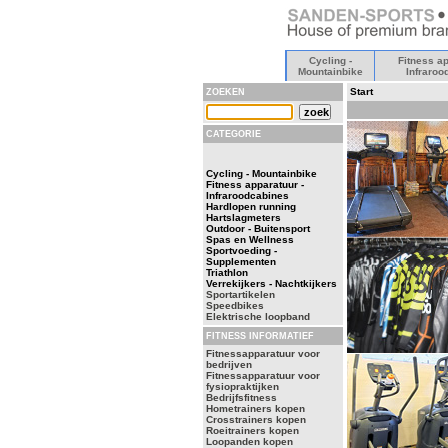
Cycling -
Fitness ap
Mountainbike
Infraroo
Start
ZOEKEN
CATEGORIE
Cycling - Mountainbike
Fitness apparatuur -
Infraroodcabines
Hardlopen running
Hartslagmeters
Outdoor - Buitensport
Spas en Wellness
Sportvoeding -
Supplementen
Triathlon
Verrekijkers - Nachtkijkers
Sportartikelen
Speedbikes
Elektrische loopband
FITNESS INFORMATIEF
Fitnessapparatuur voor
bedrijven
Fitnessapparatuur voor
fysiopraktijken
Bedrijfsfitness
Hometrainers kopen
Crosstrainers kopen
Roeitrainers kopen
Loopanden kopen