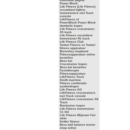
informatie pagina
Power Block
Life Fitness (Life Fitness)
recumbent ligfiets
hometrainers met Track
console
LifeFitness nl
PowerBlock Power Block
dumbells kopen
Life Fitness crosstrainer
X5 track
Life Fitness recumbent
hometrainer R1 track
Life Fitness Club
Tunturi Fitness en Tunturi
fitness apparatuur
Bremshey loopband
Fitnessapparatuur online
bestellen
Bosu bal
Crosstrainer kopen
Bosu bal bestellen
Fysiotherapie
Fitnessapparatuur
LifeFitness Track
Smith machine
Fitness combinatie
aanbiedingen
Life Fitness GO
LifeFitness crosstrainers
met Track console
LifeFitness crosstrainer X8
Track
Roeitrainer kopen
Life Fitness hometrainer
C1 GO
Life Fitness Miljonair Fair
aktie
Kettler fitness
Bosu ball balance trainer
shop online