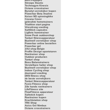
Born Peptopro
Stroops Slastix
Technogym Kinesis
Octane crosstrainer
Bynolyt verrekijker kopen
Powerbar Beta Analine
Keiser M3 spinningbike
Covana Cover
gebruikte hometrainers
Triathlon start pagina
Vriesdroog voeding
SaltStick capsules
Ligfiets hometrainer
Snow Peak outdoorshop
Tunturi fitnessapparatuur
Bushnell verrekijker shop
Powerbar online bestellen
Powerbar gel
2XU shop Belgie
Profile Design opzetsturen
Roeitrainer shop
Outdoor producten
Tunturi shop
Bosu Balanstrainers
Verstelbare halter shop
Bushnell verrekijker shop
Indoor Cycling shop
duursport voeding
DKN fitness shop
de beste verrekijkers
Tunturi fitnessapparatuur
Fysio Fitness shop
2de hands roeitrainers
LifeFitness site
FlowFitness apparatuur
Saltstick kopen
Roeitrainer kopen
Krachtstation shop
TRX Shop
Asics Gel Nimbus
Octane crosstrainers