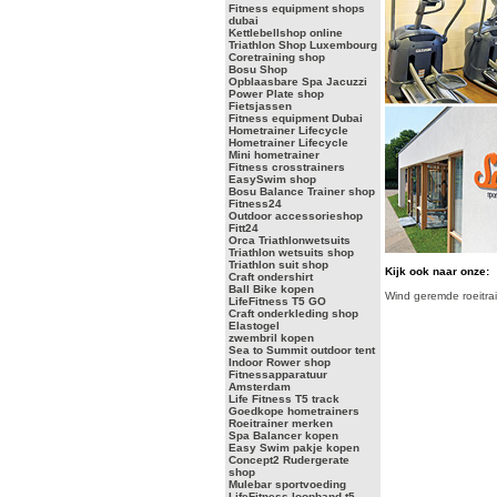
Fitness equipment shops
dubai
Kettlebellshop online
Triathlon Shop Luxembourg
Coretraining shop
Bosu Shop
Opblaasbare Spa Jacuzzi
Power Plate shop
Fietsjassen
Fitness equipment Dubai
Hometrainer Lifecycle
Hometrainer Lifecycle
Mini hometrainer
Fitness crosstrainers
EasySwim shop
Bosu Balance Trainer shop
Fitness24
Outdoor accessorieshop
Fitt24
Orca Triathlonwetsuits
Triathlon wetsuits shop
Triathlon suit shop
Kijk ook naar onze:
Craft ondershirt
Ball Bike kopen
Wind geremde roeitra
LifeFitness T5 GO
Craft onderkleding shop
Elastogel
zwembril kopen
Sea to Summit outdoor tent
Indoor Rower shop
Fitnessapparatuur
Amsterdam
Life Fitness T5 track
Goedkope hometrainers
Roeitrainer merken
Spa Balancer kopen
Easy Swim pakje kopen
Concept2 Rudergerate
shop
Mulebar sportvoeding
LifeFitness loopband t5