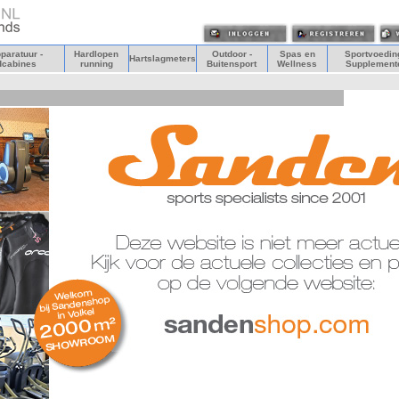
paratuur -
Hardlopen
Outdoor -
Spas en
Sportvoeding
Hartslagmeters
dcabines
running
Buitensport
Wellness
Supplement