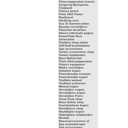
Fitnessapparatuur leasen
Geigerrig Backpacks
Chipband
Fitness bench
Polar KEO Power
RunGuard
Hardloop vest
Sea To Summit online
Bynolyt verrekijkers
Powerbar bestellen
fitness informatie pagina
PowerPlate Next
Generation
Triathlon shop online
Tuff Stuff krachtstation
Spa accessoires
Tunturi crosstrainer shop
Tunturi loopbanden
Bosu Ballast bal
Thuis fitnessapparatuur
Fitness equipment
Welke verrekijker
Saltstick kopen
Powerbreathe Ironman
Powerbreathe kopen
Triathlon wetsuit
Triathlon schoenen
Wetsuit kopen
Verrekijker vogels
Verrekijkers kopen
Verrekijker Porro
Snow Peak shop
Bosu Online shop
Krachtstations kopen
Kleinfitness shop
Nachtkijker kopen
Opklapbare loopbanden
Reebok
fitnessaccessoires.nl
Spa aromatherapie
Spa accessoires