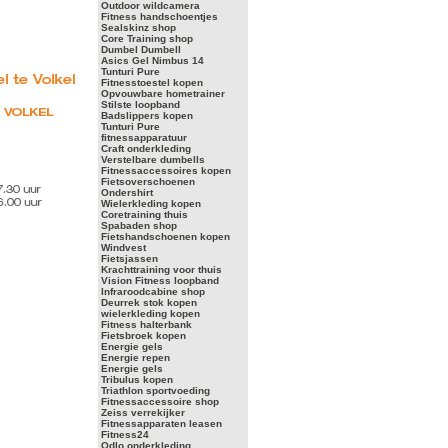
Outdoor wildcamera
Fitness handschoentjes
Sealskinz shop
Core Training shop
Dumbel Dumbell
Asics Gel Nimbus 14
Tunturi Pure
Fitnesstoestel kopen
Opvouwbare hometrainer
Stilste loopband
Badslippers kopen
Tunturi Pure
fitnessapparatuur
Craft onderkleding
Verstelbare dumbells
Fitnessaccessoires kopen
Fietsoverschoenen
Ondershirt
Wielerkleding kopen
Coretraining thuis
Spabaden shop
Fietshandschoenen kopen
Windvest
Fietsjassen
Krachttraining voor thuis
Vision Fitness loopband
Infraroodcabine shop
Deurrek stok kopen
wielerkleding kopen
Fitness halterbank
Fietsbroek kopen
Energie gels
Energie repen
Energie gels
Tribulus kopen
Triathlon sportvoeding
Fitnessaccessoire shop
Zeiss verrekijker
Fitnessapparaten leasen
Fitness24
Odlo onderkleding