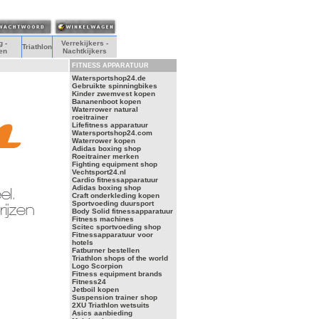
 -
Verrekijkers -
Triathlon
en
Nachtkijkers
FITNESS APPARATUUR
Watersportshop24.de
Gebruikte spinningbikes
Kinder zwemvest kopen
Bananenboot kopen
Waterrower natural
roeitrainer
Lifefitness apparatuur
Watersportshop24.com
Waterrower kopen
Adidas boxing shop
Roeitrainer merken
Fighting equipment shop
Vechtsport24.nl
Cardio fitnessapparatuur
Adidas boxing shop
Craft onderkleding kopen
Sportvoeding duursport
Body Solid fitnessapparatuur
Fitness machines
Scitec sportvoeding shop
Fitnessapparatuur voor
hotels
Fatburner bestellen
Triathlon shops of the world
Logo Scorpion
Fitness equipment brands
Fitness24
Jetboil kopen
Suspension trainer shop
2XU Triathlon wetsuits
Asics aanbieding