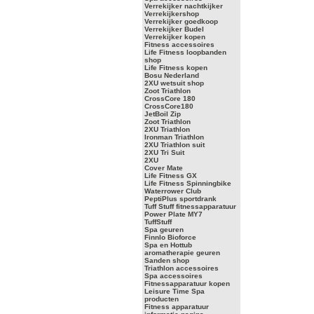
Verrekijker nachtkijker
Verrekijkershop
Verrekijker goedkoop
Verrekijker Budel
Verrekijker kopen
Fitness accessoires
Life Fitness loopbanden
shop
Life Fitness kopen
Bosu Nederland
2XU wetsuit shop
Zoot Triathlon
CrossCore 180
CrossCore180
JetBoil Zip
Zoot Triathlon
2XU Triathlon
Ironman Triathlon
2XU Triathlon suit
2XU Tri Suit
2XU
Cover Mate
Life Fitness GX
Life Fitness Spinningbike
Waterrower Club
PeptiPlus sportdrank
Tuff Stuff fitnessapparatuur
Power Plate MY7
TuffStuff
Spa geuren
Finnlo Bioforce
Spa en Hottub
aromatherapie geuren
Sanden shop
Triathlon accessoires
Spa accessoires
Fitnessapparatuur kopen
Leisure Time Spa
producten
Fitness apparatuur