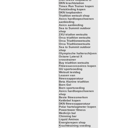
DKN krachtstation
Timex Run Trainer kopen
Fietskleding kopen
DKN loopbanden
Triathlon wetsuit shop
Asics hardloopschoenen
aanbieding
Asics aanbieding
Sea to Summit outdoor
shop
2XU triatlon wetsuits
Orca triathlon wetsuits
Orca Triathlonwetsuits
Orca Triathlonwetsuits
Sea to Summit outdoor
shop
Olympische halterschijven
Octane Lateral X
crosstrainer
Buy triathlon wetsuits
Fitnessaccessoires kopen
GU sportvoeding
Wetsuit testdag
Leasen van
fitnessapparatuur
Beta Alanine triathlon
Born Gel
Born sportvoeding
Asics hardloopschoenen
shop
Beste fitnessmerken
Kettlebel kopen
DKN fitnessapparatuur
Polar hartslagmeter kopen
Powertower fitness
Medicijn bal
Chinning bar
Liquid Aminos
Energierepen shop
Krachttraining voeding