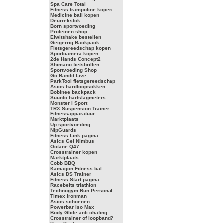
Spa Care Total
Fitness trampoline kopen
Medicine ball kopen
Deurrekstok
Born sportvoeding
Proteinen shop
Eiwitshake bestellen
Geigerrig Backpack
Fietsgereedschap kopen
Sportcamera kopen
2de Hands Concept2
Shimano fietsbrillen
Sportvoeding Shop
Go Bandit Live
ParkTool fietsgereedschap
Asics hardloopsokken
Boblnee backpack
Suunto hartslagmeters
Monster I Sport
TRX Suspension Trainer
Fitnessapparatuur
Marktplaats
Up sportvoeding
NipGuards
Fitness Link pagina
Asics Gel Nimbus
Octane Q47
Crosstrainer kopen
Marktplaats
Cobb BBQ
Kamagon Fitness bal
Asics DS Trainer
Fitness Start pagina
Racebelts triathlon
Technogym Run Personal
Timex Ironman
Asics schoenen
Powerbar Iso Max
Body Glide anti chafing
Crosstrainer of loopband?