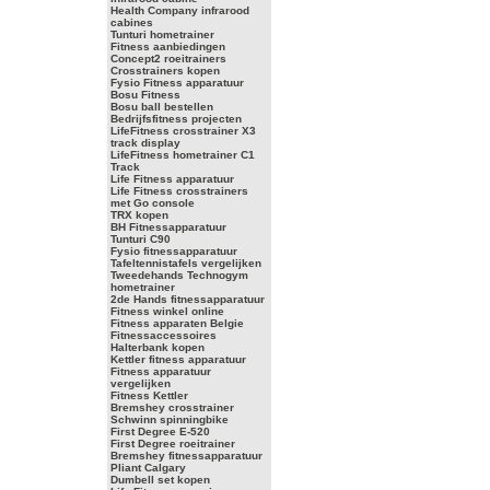
Health Company infrarood
cabines
Tunturi hometrainer
Fitness aanbiedingen
Concept2 roeitrainers
Crosstrainers kopen
Fysio Fitness apparatuur
Bosu Fitness
Bosu ball bestellen
Bedrijfsfitness projecten
LifeFitness crosstrainer X3
track display
LifeFitness hometrainer C1
Track
Life Fitness apparatuur
Life Fitness crosstrainers
met Go console
TRX kopen
BH Fitnessapparatuur
Tunturi C90
Fysio fitnessapparatuur
Tafeltennistafels vergelijken
Tweedehands Technogym
hometrainer
2de Hands fitnessapparatuur
Fitness winkel online
Fitness apparaten Belgie
Fitnessaccessoires
Halterbank kopen
Kettler fitness apparatuur
Fitness apparatuur
vergelijken
Fitness Kettler
Bremshey crosstrainer
Schwinn spinningbike
First Degree E-520
First Degree roeitrainer
Bremshey fitnessapparatuur
Pliant Calgary
Dumbell set kopen