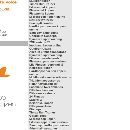
Mulebar kopen
Timex Run Trainer
Fitnessmat kopen
Fitnessbal kopen
Fietspomp kopen
Microscoop kopen online
DKN roeitrainers
Concept2 kaufen
Hardloopschoenen kopen
online
Saucony aanbieding
Gebruikte Concept2
Dymatize sportvoeding
2XU wetsuit T3
loopband kopen online
Outdoor rugzak
Alles in 1 fitnessapparaat
Dymatize sportvoeding
Fitness tweedehands
Fitnessapparaten merken
Life Fitness loopband t5
Kettlebell kopen
Hardloopschoenen kopen
online
Multifunctioneel krachtstation
Triathlon accessories
Polar hartslagmeter
Loopband tweedehands
DKN loopbanden
DKN crosstrainers
24 Fitness
Lateral X
Keiser M3 kopen
DKN powertower
Fitshops
Timex Run Trainer
Gaiam Yoga
Microscoop kopen
Fitness apparatuur merken
Saucony hardloopschoenen
Ademhalingstrainer