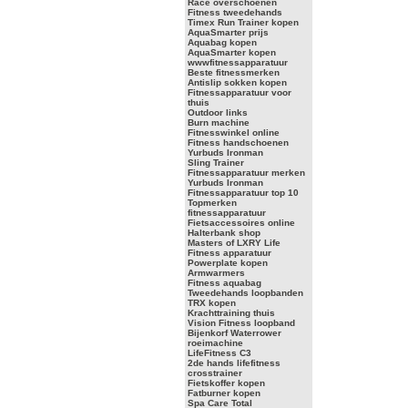
Race overschoenen
Fitness tweedehands
Timex Run Trainer kopen
AquaSmarter prijs
Aquabag kopen
AquaSmarter kopen
wwwfitnessapparatuur
Beste fitnessmerken
Antislip sokken kopen
Fitnessapparatuur voor
thuis
Outdoor links
Burn machine
Fitnesswinkel online
Fitness handschoenen
Yurbuds Ironman
Sling Trainer
Fitnessapparatuur merken
Yurbuds Ironman
Fitnessapparatuur top 10
Topmerken
fitnessapparatuur
Fietsaccessoires online
Halterbank shop
Masters of LXRY Life
Fitness apparatuur
Powerplate kopen
Armwarmers
Fitness aquabag
Tweedehands loopbanden
TRX kopen
Krachttraining thuis
Vision Fitness loopband
Bijenkorf Waterrower
roeimachine
LifeFitness C3
2de hands lifefitness
crosstrainer
Fietskoffer kopen
Fatburner kopen
Spa Care Total