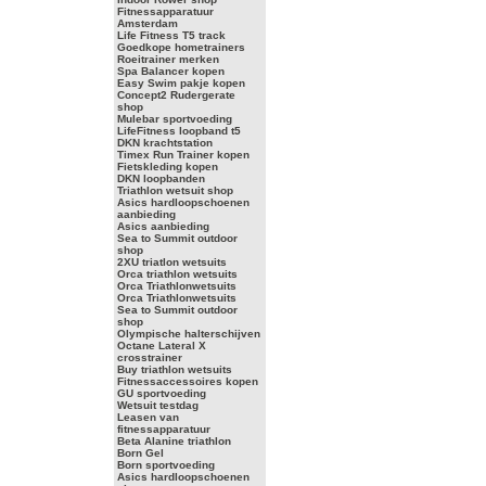
Fitnessapparatuur
Amsterdam
Life Fitness T5 track
Goedkope hometrainers
Roeitrainer merken
Spa Balancer kopen
Easy Swim pakje kopen
Concept2 Rudergerate
shop
Mulebar sportvoeding
LifeFitness loopband t5
DKN krachtstation
Timex Run Trainer kopen
Fietskleding kopen
DKN loopbanden
Triathlon wetsuit shop
Asics hardloopschoenen
aanbieding
Asics aanbieding
Sea to Summit outdoor
shop
2XU triatlon wetsuits
Orca triathlon wetsuits
Orca Triathlonwetsuits
Orca Triathlonwetsuits
Sea to Summit outdoor
shop
Olympische halterschijven
Octane Lateral X
crosstrainer
Buy triathlon wetsuits
Fitnessaccessoires kopen
GU sportvoeding
Wetsuit testdag
Leasen van
fitnessapparatuur
Beta Alanine triathlon
Born Gel
Born sportvoeding
Asics hardloopschoenen