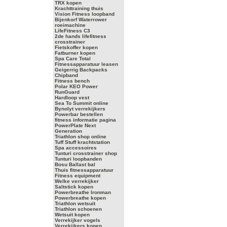
TRX kopen
Krachttraining thuis
Vision Fitness loopband
Bijenkorf Waterrower
roeimachine
LifeFitness C3
2de hands lifefitness
crosstrainer
Fietskoffer kopen
Fatburner kopen
Spa Care Total
Fitnessapparatuur leasen
Geigerrig Backpacks
Chipband
Fitness bench
Polar KEO Power
RunGuard
Hardloop vest
Sea To Summit online
Bynolyt verrekijkers
Powerbar bestellen
fitness informatie pagina
PowerPlate Next
Generation
Triathlon shop online
Tuff Stuff krachtstation
Spa accessoires
Tunturi crosstrainer shop
Tunturi loopbanden
Bosu Ballast bal
Thuis fitnessapparatuur
Fitness equipment
Welke verrekijker
Saltstick kopen
Powerbreathe Ironman
Powerbreathe kopen
Triathlon wetsuit
Triathlon schoenen
Wetsuit kopen
Verrekijker vogels
Verrekijkers kopen