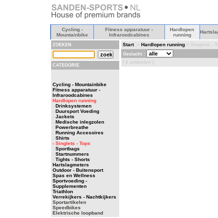
Cycling -
Fitness apparatuur -
Hardlopen
Hartsla
Mountainbike
Infraroodcabines
running
Start
>
Hardlopen running
> Singlets - 
ZOEKEN
Geslacht :
( 0 artikelen )
CATEGORIE
Cycling - Mountainbike
Fitness apparatuur -
Infraroodcabines
Hardlopen running
-
Drinksystemen
-
Duursport Voeding
-
Jackets
-
Medische inlegzolen
-
Powerbreathe
-
Running Accesoires
-
Shirts
- Singlets - Tops
-
Sportbags
-
Startnummers
-
Tights - Shorts
Hartslagmeters
Outdoor - Buitensport
Spas en Wellness
Sportvoeding -
Supplementen
Triathlon
Verrekijkers - Nachtkijkers
Sportartikelen
Speedbikes
Elektrische loopband