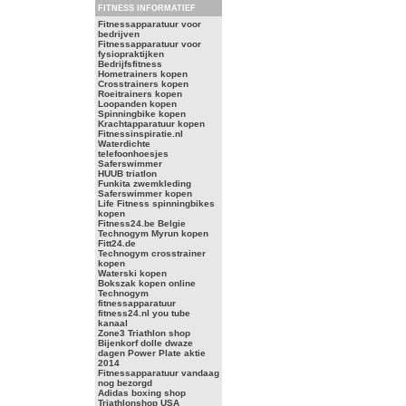
FITNESS INFORMATIEF
Fitnessapparatuur voor
bedrijven
Fitnessapparatuur voor
fysiopraktijken
Bedrijfsfitness
Hometrainers kopen
Crosstrainers kopen
Roeitrainers kopen
Loopanden kopen
Spinningbike kopen
Krachtapparatuur kopen
Fitnessinspiratie.nl
Waterdichte
telefoonhoesjes
Saferswimmer
HUUB triatlon
Funkita zwemkleding
Saferswimmer kopen
Life Fitness spinningbikes
kopen
Fitness24.be Belgie
Technogym Myrun kopen
Fitt24.de
Technogym crosstrainer
kopen
Waterski kopen
Bokszak kopen online
Technogym
fitnessapparatuur
fitness24.nl you tube
kanaal
Zone3 Triathlon shop
Bijenkorf dolle dwaze
dagen Power Plate aktie
2014
Fitnessapparatuur vandaag
nog bezorgd
Adidas boxing shop
Triathlonshop USA