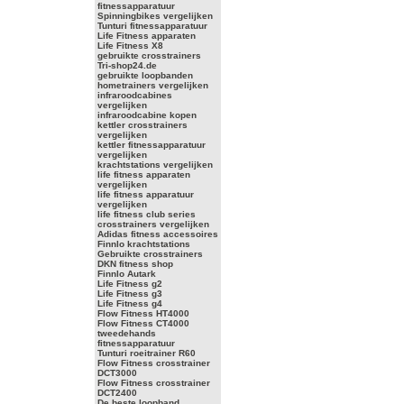
fitnessapparatuur
Spinningbikes vergelijken
Tunturi fitnessapparatuur
Life Fitness apparaten
Life Fitness X8
gebruikte crosstrainers
Tri-shop24.de
gebruikte loopbanden
hometrainers vergelijken
infraroodcabines
vergelijken
infraroodcabine kopen
kettler crosstrainers
vergelijken
kettler fitnessapparatuur
vergelijken
krachtstations vergelijken
life fitness apparaten
vergelijken
life fitness apparatuur
vergelijken
life fitness club series
crosstrainers vergelijken
Adidas fitness accessoires
Finnlo krachtstations
Gebruikte crosstrainers
DKN fitness shop
Finnlo Autark
Life Fitness g2
Life Fitness g3
Life Fitness g4
Flow Fitness HT4000
Flow Fitness CT4000
tweedehands
fitnessapparatuur
Tunturi roeitrainer R60
Flow Fitness crosstrainer
DCT3000
Flow Fitness crosstrainer
DCT2400
De beste loopband