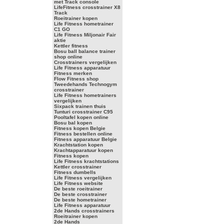
met Track console
LifeFitness crosstrainer X8
Track
Roeitrainer kopen
Life Fitness hometrainer
C1 GO
Life Fitness Miljonair Fair
aktie
Kettler fitness
Bosu ball balance trainer
shop online
Crosstrainers vergelijken
Life Fitness apparatuur
Fitness merken
Flow Fitness shop
Tweedehands Technogym
crosstrainer
Life Fitness hometrainers
vergelijken
Sixpack trainen thuis
Tunturi crosstrainer C95
Pooltafel kopen online
Bosu bal kopen
Fitness kopen Belgie
Fitness bestellen online
Fitness apparatuur Belgie
Krachtstation kopen
Krachtapparatuur kopen
Fitness kopen
Life Fitness krachtstations
Kettler crosstrainer
Fitness dumbells
Life Fitness vergelijken
Life Fitness website
De beste roeitrainer
De beste crosstrainer
De beste hometrainer
Life Fitness apparatuur
2de Hands crosstrainers
Roeitrainer kopen
2de Hands