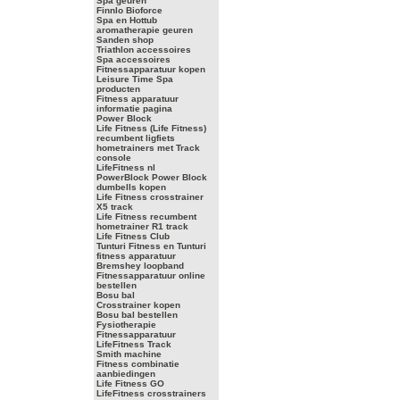
Spa geuren
Finnlo Bioforce
Spa en Hottub
aromatherapie geuren
Sanden shop
Triathlon accessoires
Spa accessoires
Fitnessapparatuur kopen
Leisure Time Spa
producten
Fitness apparatuur
informatie pagina
Power Block
Life Fitness (Life Fitness)
recumbent ligfiets
hometrainers met Track
console
LifeFitness nl
PowerBlock Power Block
dumbells kopen
Life Fitness crosstrainer
X5 track
Life Fitness recumbent
hometrainer R1 track
Life Fitness Club
Tunturi Fitness en Tunturi
fitness apparatuur
Bremshey loopband
Fitnessapparatuur online
bestellen
Bosu bal
Crosstrainer kopen
Bosu bal bestellen
Fysiotherapie
Fitnessapparatuur
LifeFitness Track
Smith machine
Fitness combinatie
aanbiedingen
Life Fitness GO
LifeFitness crosstrainers