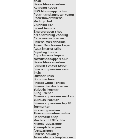
shop
Beste fitnessmerken
Kettlebel kopen
DKN fitnessapparatuur
Polar hartslagmeter kopen
Powertower fitness
Medicijn bal
Chinning bar
Liquid Aminos
Energierepen shop
Krachttraining voeding
Race overschoenen
Fitness tweedehands
Timex Run Trainer kopen
AquaSmarter prijs
Aquabag kopen
AquaSmarter kopen
wwwfitnessapparatuur
Beste fitnessmerken
Antislip sokken kopen
Fitnessapparatuur voor
thuis
Outdoor links
Burn machine
Fitnesswinkel online
Fitness handschoenen
Yurbuds Ironman
Sling Trainer
Fitnessapparatuur merken
Yurbuds Ironman
Fitnessapparatuur top 10
Topmerken
fitnessapparatuur
Fietsaccessoires online
Halterbank shop
Masters of LXRY Life
Fitness apparatuur
Powerplate kopen
Armwarmers
Fitness aquabag
Tweedehands loopbanden