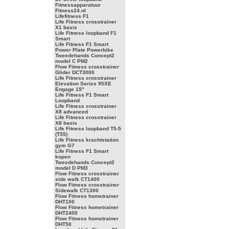
Fitnessapparatuur
Fitness24.nl
Lifefitness F1
Life Fitness crosstrainer
X1 basis
Life Fitness loopband F1
Smart
Life Fitness F1 Smart
Power Plate Powerbike
Tweedehands Concept2
model C PM2
Flow Fitness crosstrainer
Glider DCT3000
Life Fitness crosstrainer
Elevation Series 95XE
Engage 15"
Life Fitness F1 Smart
Loopband
Life Fitness crosstrainer
X8 advanced
Life Fitness crosstrainer
X8 basis
Life Fitness loopband T5-5
(T55)
Life Fitness krachtstation
gym G7
Life Fitness F1 Smart
kopen
Tweedehands Concept2
model D PM3
Flow Fitness crosstrainer
side walk CT1400
Flow Fitness crosstrainer
Sidewalk CT1300
Flow Fitness hometrainer
DHT100
Flow Fitness hometrainer
DHT2400
Flow Fitness hometrainer
DHT50