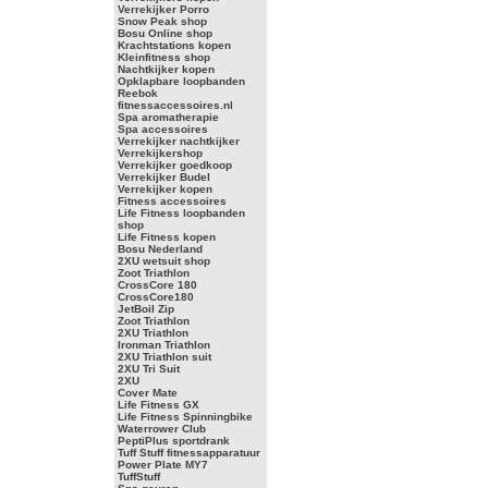
Verrekijker Porro
Snow Peak shop
Bosu Online shop
Krachtstations kopen
Kleinfitness shop
Nachtkijker kopen
Opklapbare loopbanden
Reebok
fitnessaccessoires.nl
Spa aromatherapie
Spa accessoires
Verrekijker nachtkijker
Verrekijkershop
Verrekijker goedkoop
Verrekijker Budel
Verrekijker kopen
Fitness accessoires
Life Fitness loopbanden
shop
Life Fitness kopen
Bosu Nederland
2XU wetsuit shop
Zoot Triathlon
CrossCore 180
CrossCore180
JetBoil Zip
Zoot Triathlon
2XU Triathlon
Ironman Triathlon
2XU Triathlon suit
2XU Tri Suit
2XU
Cover Mate
Life Fitness GX
Life Fitness Spinningbike
Waterrower Club
PeptiPlus sportdrank
Tuff Stuff fitnessapparatuur
Power Plate MY7
TuffStuff