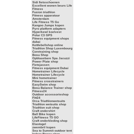
Sidi fietsschoenen
Excellent wonen beurs Life
Fitness
Fusion triathlon
Fitness apparatuur
Amsterdam
Life Fitness T5 Go
Kangoo Jumps kopen
Pyro platform adapters
Hyperkewl koelvest
Polar C3 GPS
Fitness equipment shops
dubai
Kettlebellshop online
Triathlon Shop Luxembourg
Coretraining shop
Bosu Shop
Opblaasbare Spa Jacuzzi
Power Plate shop
Fietsjassen
Fitness equipment Dubai
Hometrainer Lifecycle
Hometrainer Lifecycle
Mini hometrainer
Fitness crosstrainers
EasySwim shop
Bosu Balance Trainer shop
Fitness24
Outdoor accessorieshop
Fitt24
Orca Triathlonwetsuits
Triathlon wetsuits shop
Triathlon suit shop
Craft ondershirt
Ball Bike kopen
LifeFitness T5 GO
Craft onderkleding shop
Elastogel
zwembril kopen
Sea to Summit outdoor tent
Indoor Rower shop