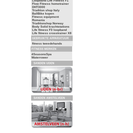
Loopband Life Fitness F1
Flow Fitness hometrainer
DHT3000
Triathlon shop Italy
BallBike kopen
Fitness equipment
Romania
Triathlonshop Norway
Body Solid krachtstations
Life fitness F3 loopband
Life fitness crosstrainer X8
GEBRUIKTE APPARATUUR
fitness tweedehands
FITNESS MERKEN
4SeasonsSpa
Waterrower
SANDEN UDEN
SANDEN AMSTELVEEN