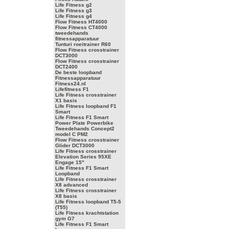
Life Fitness g2
Life Fitness g3
Life Fitness g4
Flow Fitness HT4000
Flow Fitness CT4000
tweedehands
fitnessapparatuur
Tunturi roeitrainer R60
Flow Fitness crosstrainer
DCT3000
Flow Fitness crosstrainer
DCT2400
De beste loopband
Fitnessapparatuur
Fitness24.nl
Lifefitness F1
Life Fitness crosstrainer
X1 basis
Life Fitness loopband F1
Smart
Life Fitness F1 Smart
Power Plate Powerbike
Tweedehands Concept2
model C PM2
Flow Fitness crosstrainer
Glider DCT3000
Life Fitness crosstrainer
Elevation Series 95XE
Engage 15"
Life Fitness F1 Smart
Loopband
Life Fitness crosstrainer
X8 advanced
Life Fitness crosstrainer
X8 basis
Life Fitness loopband T5-5
(T55)
Life Fitness krachtstation
gym G7
Life Fitness F1 Smart