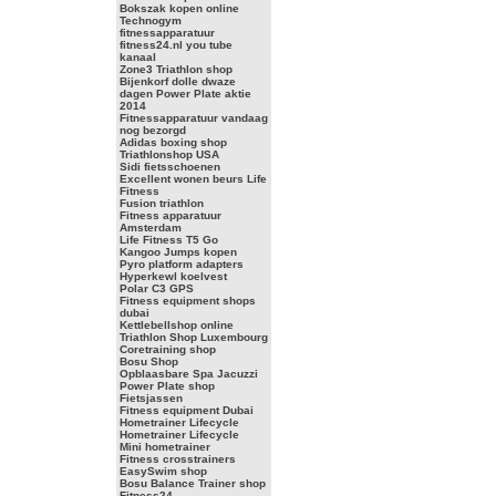
Bokszak kopen online
Technogym
fitnessapparatuur
fitness24.nl you tube
kanaal
Zone3 Triathlon shop
Bijenkorf dolle dwaze
dagen Power Plate aktie
2014
Fitnessapparatuur vandaag
nog bezorgd
Adidas boxing shop
Triathlonshop USA
Sidi fietsschoenen
Excellent wonen beurs Life
Fitness
Fusion triathlon
Fitness apparatuur
Amsterdam
Life Fitness T5 Go
Kangoo Jumps kopen
Pyro platform adapters
Hyperkewl koelvest
Polar C3 GPS
Fitness equipment shops
dubai
Kettlebellshop online
Triathlon Shop Luxembourg
Coretraining shop
Bosu Shop
Opblaasbare Spa Jacuzzi
Power Plate shop
Fietsjassen
Fitness equipment Dubai
Hometrainer Lifecycle
Hometrainer Lifecycle
Mini hometrainer
Fitness crosstrainers
EasySwim shop
Bosu Balance Trainer shop
Fitness24