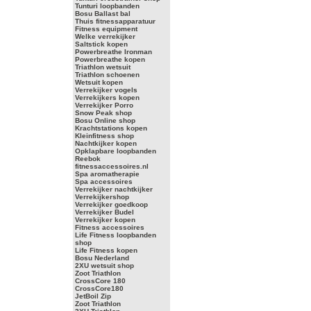
Tunturi loopbanden
Bosu Ballast bal
Thuis fitnessapparatuur
Fitness equipment
Welke verrekijker
Saltstick kopen
Powerbreathe Ironman
Powerbreathe kopen
Triathlon wetsuit
Triathlon schoenen
Wetsuit kopen
Verrekijker vogels
Verrekijkers kopen
Verrekijker Porro
Snow Peak shop
Bosu Online shop
Krachtstations kopen
Kleinfitness shop
Nachtkijker kopen
Opklapbare loopbanden
Reebok
fitnessaccessoires.nl
Spa aromatherapie
Spa accessoires
Verrekijker nachtkijker
Verrekijkershop
Verrekijker goedkoop
Verrekijker Budel
Verrekijker kopen
Fitness accessoires
Life Fitness loopbanden
shop
Life Fitness kopen
Bosu Nederland
2XU wetsuit shop
Zoot Triathlon
CrossCore 180
CrossCore180
JetBoil Zip
Zoot Triathlon