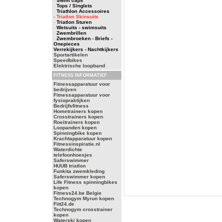
-
Swim caps
-
Tops / Singlets
-
Triathlon Accessoires
- Triatlon Skinsuits
-
Triatlon Sturen
-
Wetsuits - swimsuits
-
Zwembrillen
-
Zwembroeken - Briefs -
Onepieces
Verrekijkers - Nachtkijkers
Sportartikelen
Speedbikes
Elektrische loopband
FITNESS INFORMATIEF
Fitnessapparatuur voor
bedrijven
Fitnessapparatuur voor
fysiopraktijken
Bedrijfsfitness
Hometrainers kopen
Crosstrainers kopen
Roeitrainers kopen
Loopanden kopen
Spinningbike kopen
Krachtapparatuur kopen
Fitnessinspiratie.nl
Waterdichte
telefoonhoesjes
Saferswimmer
HUUB triatlon
Funkita zwemkleding
Saferswimmer kopen
Life Fitness spinningbikes
kopen
Fitness24.be Belgie
Technogym Myrun kopen
Fitt24.de
Technogym crosstrainer
kopen
Waterski kopen