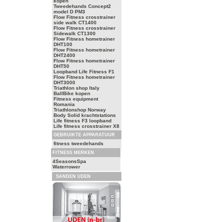
kopen
Tweedehands Concept2
model D PM3
Flow Fitness crosstrainer
side walk CT1400
Flow Fitness crosstrainer
Sidewalk CT1300
Flow Fitness hometrainer
DHT100
Flow Fitness hometrainer
DHT2400
Flow Fitness hometrainer
DHT50
Loopband Life Fitness F1
Flow Fitness hometrainer
DHT3000
Triathlon shop Italy
BallBike kopen
Fitness equipment
Romania
Triathlonshop Norway
Body Solid krachtstations
Life fitness F3 loopband
Life fitness crosstrainer X8
GEBRUIKTE APPARATUUR
fitness tweedehands
FITNESS MERKEN
4SeasonsSpa
Waterrower
SANDEN UDEN