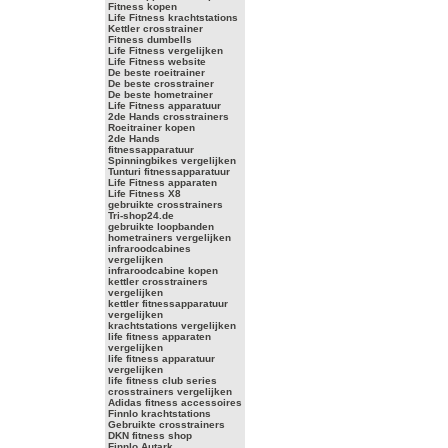
Fitness kopen
Life Fitness krachtstations
Kettler crosstrainer
Fitness dumbells
Life Fitness vergelijken
Life Fitness website
De beste roeitrainer
De beste crosstrainer
De beste hometrainer
Life Fitness apparatuur
2de Hands crosstrainers
Roeitrainer kopen
2de Hands
fitnessapparatuur
Spinningbikes vergelijken
Tunturi fitnessapparatuur
Life Fitness apparaten
Life Fitness X8
gebruikte crosstrainers
Tri-shop24.de
gebruikte loopbanden
hometrainers vergelijken
infraroodcabines
vergelijken
infraroodcabine kopen
kettler crosstrainers
vergelijken
kettler fitnessapparatuur
vergelijken
krachtstations vergelijken
life fitness apparaten
vergelijken
life fitness apparatuur
vergelijken
life fitness club series
crosstrainers vergelijken
Adidas fitness accessoires
Finnlo krachtstations
Gebruikte crosstrainers
DKN fitness shop
Finnlo Autark