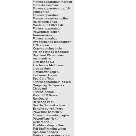
Fitnessapparatuur merken
Yurbuds Ironman
Fitnessapparatuur top 10
Topmerken
fitnessapparatuur
Fietsaccessoires online
Halterbank shop
Masters of LXRY Life
Fitness apparatuur
Powerplate kopen
Armwarmers
Fitness aquabag
Tweedehands loopbanden
TRX kopen
Krachttraining thuis
Vision Fitness loopband
Bijenkorf Waterrower
roeimachine
LifeFitness C3
2de hands lifefitness
crosstrainer
Fietskoffer kopen
Fatburner kopen
Spa Care Total
Fitnessapparatuur leasen
Geigerrig Backpacks
Chipband
Fitness bench
Polar KEO Power
RunGuard
Hardloop vest
Sea To Summit online
Bynolyt verrekijkers
Powerbar bestellen
fitness informatie pagina
PowerPlate Next
Generation
Triathlon shop online
Tuff Stuff krachtstation
Spa accessoires
Tunturi crosstrainer shop