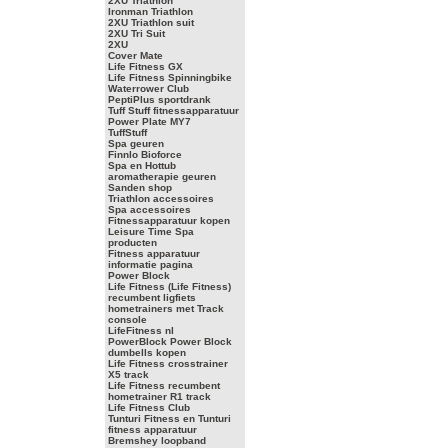
2XU Triathlon
Ironman Triathlon
2XU Triathlon suit
2XU Tri Suit
2XU
Cover Mate
Life Fitness GX
Life Fitness Spinningbike
Waterrower Club
PeptiPlus sportdrank
Tuff Stuff fitnessapparatuur
Power Plate MY7
TuffStuff
Spa geuren
Finnlo Bioforce
Spa en Hottub
aromatherapie geuren
Sanden shop
Triathlon accessoires
Spa accessoires
Fitnessapparatuur kopen
Leisure Time Spa
producten
Fitness apparatuur
informatie pagina
Power Block
Life Fitness (Life Fitness)
recumbent ligfiets
hometrainers met Track
console
LifeFitness nl
PowerBlock Power Block
dumbells kopen
Life Fitness crosstrainer
X5 track
Life Fitness recumbent
hometrainer R1 track
Life Fitness Club
Tunturi Fitness en Tunturi
fitness apparatuur
Bremshey loopband