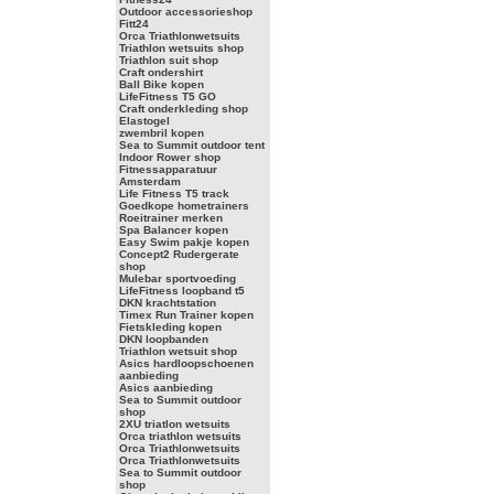
Outdoor accessorieshop
Fitt24
Orca Triathlonwetsuits
Triathlon wetsuits shop
Triathlon suit shop
Craft ondershirt
Ball Bike kopen
LifeFitness T5 GO
Craft onderkleding shop
Elastogel
zwembril kopen
Sea to Summit outdoor tent
Indoor Rower shop
Fitnessapparatuur
Amsterdam
Life Fitness T5 track
Goedkope hometrainers
Roeitrainer merken
Spa Balancer kopen
Easy Swim pakje kopen
Concept2 Rudergerate
shop
Mulebar sportvoeding
LifeFitness loopband t5
DKN krachtstation
Timex Run Trainer kopen
Fietskleding kopen
DKN loopbanden
Triathlon wetsuit shop
Asics hardloopschoenen
aanbieding
Asics aanbieding
Sea to Summit outdoor
shop
2XU triatlon wetsuits
Orca triathlon wetsuits
Orca Triathlonwetsuits
Orca Triathlonwetsuits
Sea to Summit outdoor
shop