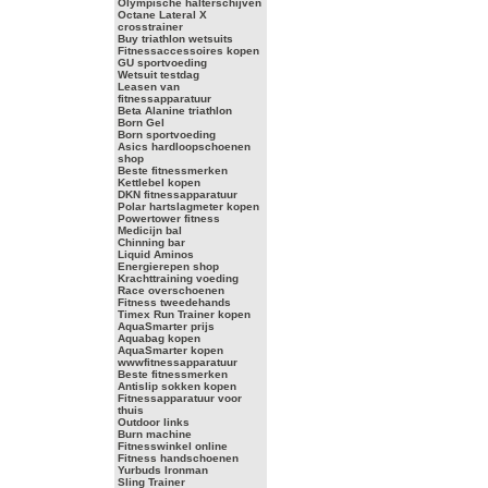
Olympische halterschijven
Octane Lateral X
crosstrainer
Buy triathlon wetsuits
Fitnessaccessoires kopen
GU sportvoeding
Wetsuit testdag
Leasen van
fitnessapparatuur
Beta Alanine triathlon
Born Gel
Born sportvoeding
Asics hardloopschoenen
shop
Beste fitnessmerken
Kettlebel kopen
DKN fitnessapparatuur
Polar hartslagmeter kopen
Powertower fitness
Medicijn bal
Chinning bar
Liquid Aminos
Energierepen shop
Krachttraining voeding
Race overschoenen
Fitness tweedehands
Timex Run Trainer kopen
AquaSmarter prijs
Aquabag kopen
AquaSmarter kopen
wwwfitnessapparatuur
Beste fitnessmerken
Antislip sokken kopen
Fitnessapparatuur voor
thuis
Outdoor links
Burn machine
Fitnesswinkel online
Fitness handschoenen
Yurbuds Ironman
Sling Trainer