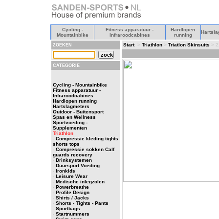
Cycling -
Fitness apparatuur -
Hardlopen
Hartsla
Mountainbike
Infraroodcabines
running
Start
>
Triathlon
>
Triatlon Skinsuits
> 2
ZOEKEN
CATEGORIE
Cycling - Mountainbike
Fitness apparatuur -
Infraroodcabines
Hardlopen running
Hartslagmeters
Outdoor - Buitensport
Spas en Wellness
Sportvoeding -
Supplementen
Triathlon
-
Compressie kleding tights
shorts tops
-
Compressie sokken Calf
guards recovery
-
Drinksystemen
-
Duursport Voeding
-
Ironkids
-
Leisure Wear
-
Medische inlegzolen
-
Powerbreathe
-
Profile Design
-
Shirts / Jacks
-
Shorts - Tights - Pants
-
Sportbags
-
Startnummers