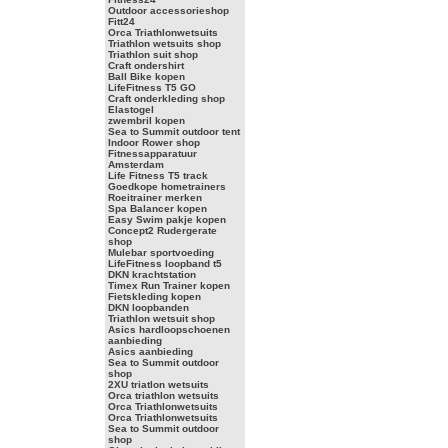
Outdoor accessorieshop
Fitt24
Orca Triathlonwetsuits
Triathlon wetsuits shop
Triathlon suit shop
Craft ondershirt
Ball Bike kopen
LifeFitness T5 GO
Craft onderkleding shop
Elastogel
zwembril kopen
Sea to Summit outdoor tent
Indoor Rower shop
Fitnessapparatuur
Amsterdam
Life Fitness T5 track
Goedkope hometrainers
Roeitrainer merken
Spa Balancer kopen
Easy Swim pakje kopen
Concept2 Rudergerate
shop
Mulebar sportvoeding
LifeFitness loopband t5
DKN krachtstation
Timex Run Trainer kopen
Fietskleding kopen
DKN loopbanden
Triathlon wetsuit shop
Asics hardloopschoenen
aanbieding
Asics aanbieding
Sea to Summit outdoor
shop
2XU triatlon wetsuits
Orca triathlon wetsuits
Orca Triathlonwetsuits
Orca Triathlonwetsuits
Sea to Summit outdoor
shop