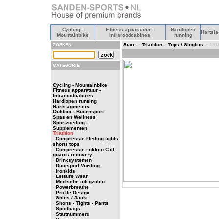
Cycling -
Fitness apparatuur -
Hardlopen
Hartsla
Mountainbike
Infraroodcabines
running
Start
>
Triathlon
>
Tops / Singlets
> 2XU 
ZOEKEN
CATEGORIE
Cycling - Mountainbike
Fitness apparatuur -
Infraroodcabines
Hardlopen running
Hartslagmeters
Outdoor - Buitensport
Spas en Wellness
Sportvoeding -
Supplementen
Triathlon
-
Compressie kleding tights
shorts tops
-
Compressie sokken Calf
guards recovery
-
Drinksystemen
-
Duursport Voeding
-
Ironkids
-
Leisure Wear
-
Medische inlegzolen
-
Powerbreathe
-
Profile Design
-
Shirts / Jacks
-
Shorts - Tights - Pants
-
Sportbags
-
Startnummers