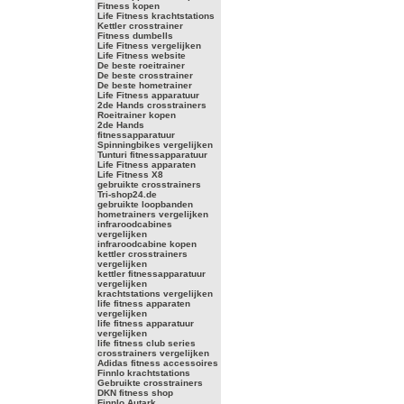
Fitness kopen
Life Fitness krachtstations
Kettler crosstrainer
Fitness dumbells
Life Fitness vergelijken
Life Fitness website
De beste roeitrainer
De beste crosstrainer
De beste hometrainer
Life Fitness apparatuur
2de Hands crosstrainers
Roeitrainer kopen
2de Hands
fitnessapparatuur
Spinningbikes vergelijken
Tunturi fitnessapparatuur
Life Fitness apparaten
Life Fitness X8
gebruikte crosstrainers
Tri-shop24.de
gebruikte loopbanden
hometrainers vergelijken
infraroodcabines
vergelijken
infraroodcabine kopen
kettler crosstrainers
vergelijken
kettler fitnessapparatuur
vergelijken
krachtstations vergelijken
life fitness apparaten
vergelijken
life fitness apparatuur
vergelijken
life fitness club series
crosstrainers vergelijken
Adidas fitness accessoires
Finnlo krachtstations
Gebruikte crosstrainers
DKN fitness shop
Finnlo Autark