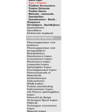
-
Swim caps
- Tops / Singlets
-
Triathlon Accessoires
-
Triatlon Skinsuits
-
Triatlon Sturen
-
Wetsuits - swimsuits
-
Zwembrillen
-
Zwembroeken - Briefs -
Onepieces
Verrekijkers - Nachtkijkers
Sportartikelen
Speedbikes
Elektrische loopband
FITNESS INFORMATIEF
Fitnessapparatuur voor
bedrijven
Fitnessapparatuur voor
fysiopraktijken
Bedrijfsfitness
Hometrainers kopen
Crosstrainers kopen
Roeitrainers kopen
Loopanden kopen
Spinningbike kopen
Krachtapparatuur kopen
Fitnessinspiratie.nl
Waterdichte
telefoonhoesjes
Saferswimmer
HUUB triatlon
Funkita zwemkleding
Saferswimmer kopen
Life Fitness spinningbikes
kopen
Fitness24.be Belgie
Technogym Myrun kopen
Fitt24.de
Technogym crosstrainer
kopen
Waterski kopen