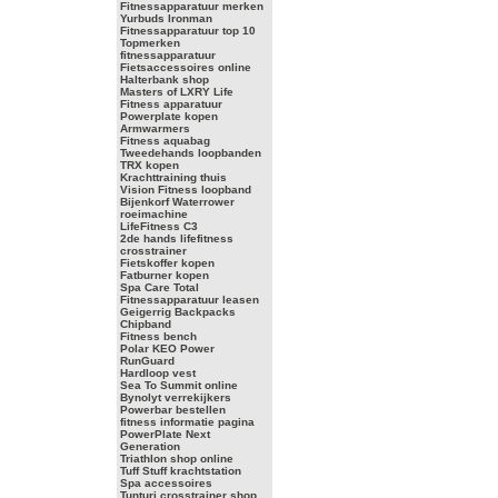
Fitnessapparatuur merken
Yurbuds Ironman
Fitnessapparatuur top 10
Topmerken
fitnessapparatuur
Fietsaccessoires online
Halterbank shop
Masters of LXRY Life
Fitness apparatuur
Powerplate kopen
Armwarmers
Fitness aquabag
Tweedehands loopbanden
TRX kopen
Krachttraining thuis
Vision Fitness loopband
Bijenkorf Waterrower
roeimachine
LifeFitness C3
2de hands lifefitness
crosstrainer
Fietskoffer kopen
Fatburner kopen
Spa Care Total
Fitnessapparatuur leasen
Geigerrig Backpacks
Chipband
Fitness bench
Polar KEO Power
RunGuard
Hardloop vest
Sea To Summit online
Bynolyt verrekijkers
Powerbar bestellen
fitness informatie pagina
PowerPlate Next
Generation
Triathlon shop online
Tuff Stuff krachtstation
Spa accessoires
Tunturi crosstrainer shop