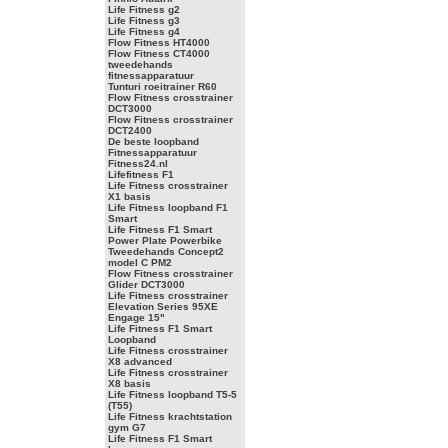
Life Fitness g2
Life Fitness g3
Life Fitness g4
Flow Fitness HT4000
Flow Fitness CT4000
tweedehands
fitnessapparatuur
Tunturi roeitrainer R60
Flow Fitness crosstrainer
DCT3000
Flow Fitness crosstrainer
DCT2400
De beste loopband
Fitnessapparatuur
Fitness24.nl
Lifefitness F1
Life Fitness crosstrainer
X1 basis
Life Fitness loopband F1
Smart
Life Fitness F1 Smart
Power Plate Powerbike
Tweedehands Concept2
model C PM2
Flow Fitness crosstrainer
Glider DCT3000
Life Fitness crosstrainer
Elevation Series 95XE
Engage 15"
Life Fitness F1 Smart
Loopband
Life Fitness crosstrainer
X8 advanced
Life Fitness crosstrainer
X8 basis
Life Fitness loopband T5-5
(T55)
Life Fitness krachtstation
gym G7
Life Fitness F1 Smart