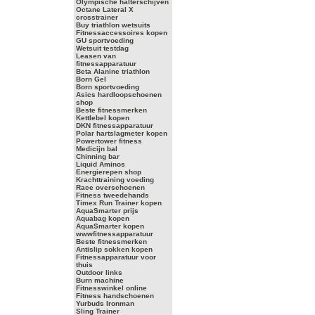
Olympische halterschijven
Octane Lateral X
crosstrainer
Buy triathlon wetsuits
Fitnessaccessoires kopen
GU sportvoeding
Wetsuit testdag
Leasen van
fitnessapparatuur
Beta Alanine triathlon
Born Gel
Born sportvoeding
Asics hardloopschoenen
shop
Beste fitnessmerken
Kettlebel kopen
DKN fitnessapparatuur
Polar hartslagmeter kopen
Powertower fitness
Medicijn bal
Chinning bar
Liquid Aminos
Energierepen shop
Krachttraining voeding
Race overschoenen
Fitness tweedehands
Timex Run Trainer kopen
AquaSmarter prijs
Aquabag kopen
AquaSmarter kopen
wwwfitnessapparatuur
Beste fitnessmerken
Antislip sokken kopen
Fitnessapparatuur voor
thuis
Outdoor links
Burn machine
Fitnesswinkel online
Fitness handschoenen
Yurbuds Ironman
Sling Trainer