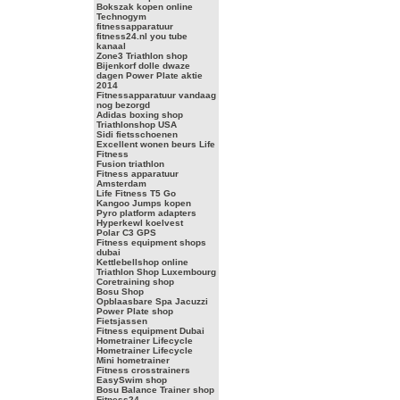
Bokszak kopen online
Technogym
fitnessapparatuur
fitness24.nl you tube
kanaal
Zone3 Triathlon shop
Bijenkorf dolle dwaze
dagen Power Plate aktie
2014
Fitnessapparatuur vandaag
nog bezorgd
Adidas boxing shop
Triathlonshop USA
Sidi fietsschoenen
Excellent wonen beurs Life
Fitness
Fusion triathlon
Fitness apparatuur
Amsterdam
Life Fitness T5 Go
Kangoo Jumps kopen
Pyro platform adapters
Hyperkewl koelvest
Polar C3 GPS
Fitness equipment shops
dubai
Kettlebellshop online
Triathlon Shop Luxembourg
Coretraining shop
Bosu Shop
Opblaasbare Spa Jacuzzi
Power Plate shop
Fietsjassen
Fitness equipment Dubai
Hometrainer Lifecycle
Hometrainer Lifecycle
Mini hometrainer
Fitness crosstrainers
EasySwim shop
Bosu Balance Trainer shop
Fitness24