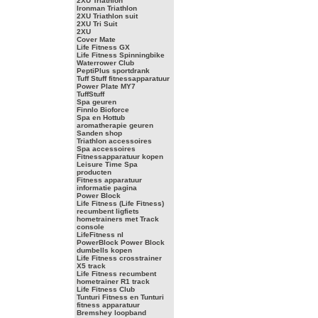
2XU Triathlon
Ironman Triathlon
2XU Triathlon suit
2XU Tri Suit
2XU
Cover Mate
Life Fitness GX
Life Fitness Spinningbike
Waterrower Club
PeptiPlus sportdrank
Tuff Stuff fitnessapparatuur
Power Plate MY7
TuffStuff
Spa geuren
Finnlo Bioforce
Spa en Hottub
aromatherapie geuren
Sanden shop
Triathlon accessoires
Spa accessoires
Fitnessapparatuur kopen
Leisure Time Spa
producten
Fitness apparatuur
informatie pagina
Power Block
Life Fitness (Life Fitness)
recumbent ligfiets
hometrainers met Track
console
LifeFitness nl
PowerBlock Power Block
dumbells kopen
Life Fitness crosstrainer
X5 track
Life Fitness recumbent
hometrainer R1 track
Life Fitness Club
Tunturi Fitness en Tunturi
fitness apparatuur
Bremshey loopband