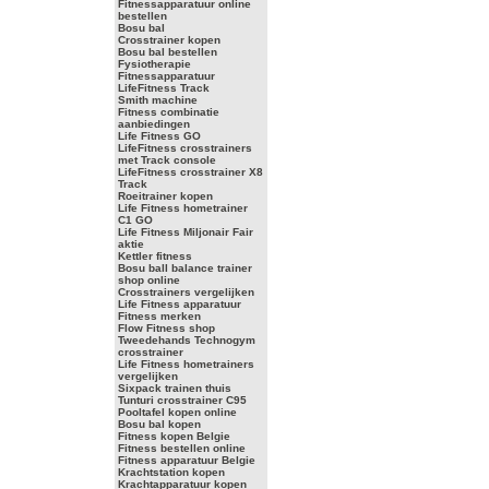
Fitnessapparatuur online
bestellen
Bosu bal
Crosstrainer kopen
Bosu bal bestellen
Fysiotherapie
Fitnessapparatuur
LifeFitness Track
Smith machine
Fitness combinatie
aanbiedingen
Life Fitness GO
LifeFitness crosstrainers
met Track console
LifeFitness crosstrainer X8
Track
Roeitrainer kopen
Life Fitness hometrainer
C1 GO
Life Fitness Miljonair Fair
aktie
Kettler fitness
Bosu ball balance trainer
shop online
Crosstrainers vergelijken
Life Fitness apparatuur
Fitness merken
Flow Fitness shop
Tweedehands Technogym
crosstrainer
Life Fitness hometrainers
vergelijken
Sixpack trainen thuis
Tunturi crosstrainer C95
Pooltafel kopen online
Bosu bal kopen
Fitness kopen Belgie
Fitness bestellen online
Fitness apparatuur Belgie
Krachtstation kopen
Krachtapparatuur kopen