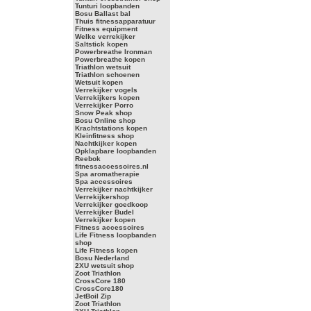
Tunturi loopbanden
Bosu Ballast bal
Thuis fitnessapparatuur
Fitness equipment
Welke verrekijker
Saltstick kopen
Powerbreathe Ironman
Powerbreathe kopen
Triathlon wetsuit
Triathlon schoenen
Wetsuit kopen
Verrekijker vogels
Verrekijkers kopen
Verrekijker Porro
Snow Peak shop
Bosu Online shop
Krachtstations kopen
Kleinfitness shop
Nachtkijker kopen
Opklapbare loopbanden
Reebok
fitnessaccessoires.nl
Spa aromatherapie
Spa accessoires
Verrekijker nachtkijker
Verrekijkershop
Verrekijker goedkoop
Verrekijker Budel
Verrekijker kopen
Fitness accessoires
Life Fitness loopbanden
shop
Life Fitness kopen
Bosu Nederland
2XU wetsuit shop
Zoot Triathlon
CrossCore 180
CrossCore180
JetBoil Zip
Zoot Triathlon