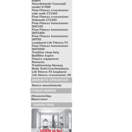
kopen
Tweedehands Concept2
model D PM3
Flow Fitness crosstrainer
side walk CT1400
Flow Fitness crosstrainer
Sidewalk CT1300
Flow Fitness hometrainer
DHT100
Flow Fitness hometrainer
DHT2400
Flow Fitness hometrainer
DHT50
Loopband Life Fitness F1
Flow Fitness hometrainer
DHT3000
Triathlon shop Italy
BallBike kopen
Fitness equipment
Romania
Triathlonshop Norway
Body Solid krachtstations
Life fitness F3 loopband
Life fitness crosstrainer X8
GEBRUIKTE APPARATUUR
fitness tweedehands
FITNESS MERKEN
4SeasonsSpa
Waterrower
SANDEN UDEN