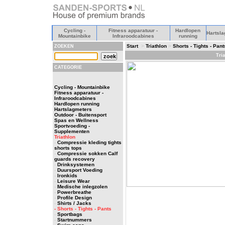
Cycling -
Fitness apparatuur -
Hardlopen
Hartsla
Mountainbike
Infraroodcabines
running
Start
>
Triathlon
>
Shorts - Tights - Pant
ZOEKEN
Tri
CATEGORIE
Cycling - Mountainbike
Fitness apparatuur -
Infraroodcabines
Hardlopen running
Hartslagmeters
Outdoor - Buitensport
Spas en Wellness
Sportvoeding -
Supplementen
Triathlon
-
Compressie kleding tights
shorts tops
-
Compressie sokken Calf
guards recovery
-
Drinksystemen
-
Duursport Voeding
-
Ironkids
-
Leisure Wear
-
Medische inlegzolen
-
Powerbreathe
-
Profile Design
-
Shirts / Jacks
- Shorts - Tights - Pants
-
Sportbags
-
Startnummers