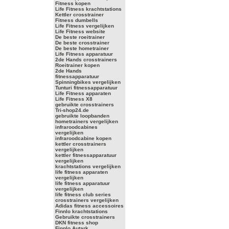
Fitness kopen
Life Fitness krachtstations
Kettler crosstrainer
Fitness dumbells
Life Fitness vergelijken
Life Fitness website
De beste roeitrainer
De beste crosstrainer
De beste hometrainer
Life Fitness apparatuur
2de Hands crosstrainers
Roeitrainer kopen
2de Hands
fitnessapparatuur
Spinningbikes vergelijken
Tunturi fitnessapparatuur
Life Fitness apparaten
Life Fitness X8
gebruikte crosstrainers
Tri-shop24.de
gebruikte loopbanden
hometrainers vergelijken
infraroodcabines
vergelijken
infraroodcabine kopen
kettler crosstrainers
vergelijken
kettler fitnessapparatuur
vergelijken
krachtstations vergelijken
life fitness apparaten
vergelijken
life fitness apparatuur
vergelijken
life fitness club series
crosstrainers vergelijken
Adidas fitness accessoires
Finnlo krachtstations
Gebruikte crosstrainers
DKN fitness shop
Finnlo Autark