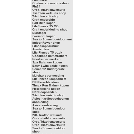
Outdoor accessorieshop
Fitt24
Orca Triathlonwetsuits
Triathlon wetsuits shop
Triathlon suit shop
Craft ondershirt
Ball Bike kopen
LifeFitness T5 GO
Craft onderkleding shop
Elastogel
zwembril kopen
Sea to Summit outdoor tent
Indoor Rower shop
Fitnessapparatuur
Amsterdam
Life Fitness T5 track
Goedkope hometrainers
Roeitrainer merken
Spa Balancer kopen
Easy Swim pakje kopen
Concept2 Rudergerate
shop
Mulebar sportvoeding
LifeFitness loopband t5
DKN krachtstation
Timex Run Trainer kopen
Fietskleding kopen
DKN loopbanden
Triathlon wetsuit shop
Asics hardloopschoenen
aanbieding
Asics aanbieding
Sea to Summit outdoor
shop
2XU triatlon wetsuits
Orca triathlon wetsuits
Orca Triathlonwetsuits
Orca Triathlonwetsuits
Sea to Summit outdoor
shop