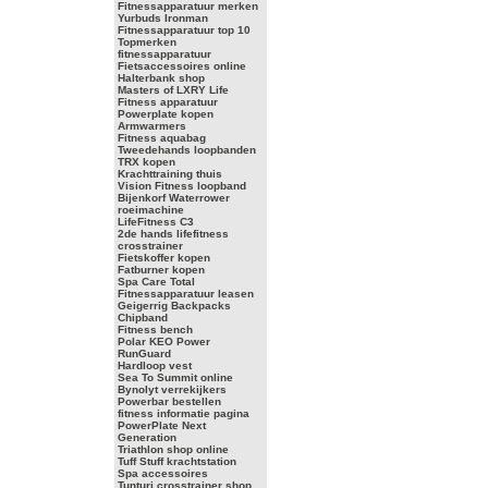
Fitnessapparatuur merken
Yurbuds Ironman
Fitnessapparatuur top 10
Topmerken
fitnessapparatuur
Fietsaccessoires online
Halterbank shop
Masters of LXRY Life
Fitness apparatuur
Powerplate kopen
Armwarmers
Fitness aquabag
Tweedehands loopbanden
TRX kopen
Krachttraining thuis
Vision Fitness loopband
Bijenkorf Waterrower
roeimachine
LifeFitness C3
2de hands lifefitness
crosstrainer
Fietskoffer kopen
Fatburner kopen
Spa Care Total
Fitnessapparatuur leasen
Geigerrig Backpacks
Chipband
Fitness bench
Polar KEO Power
RunGuard
Hardloop vest
Sea To Summit online
Bynolyt verrekijkers
Powerbar bestellen
fitness informatie pagina
PowerPlate Next
Generation
Triathlon shop online
Tuff Stuff krachtstation
Spa accessoires
Tunturi crosstrainer shop