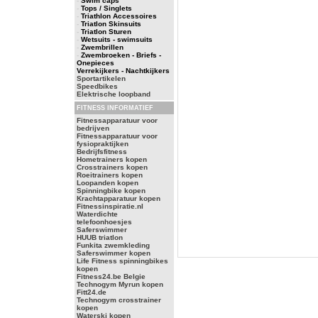
-
Swim caps
-
Tops / Singlets
-
Triathlon Accessoires
-
Triatlon Skinsuits
-
Triatlon Sturen
-
Wetsuits - swimsuits
-
Zwembrillen
-
Zwembroeken - Briefs -
Onepieces
Verrekijkers - Nachtkijkers
Sportartikelen
Speedbikes
Elektrische loopband
FITNESS INFORMATIEF
Fitnessapparatuur voor
bedrijven
Fitnessapparatuur voor
fysiopraktijken
Bedrijfsfitness
Hometrainers kopen
Crosstrainers kopen
Roeitrainers kopen
Loopanden kopen
Spinningbike kopen
Krachtapparatuur kopen
Fitnessinspiratie.nl
Waterdichte
telefoonhoesjes
Saferswimmer
HUUB triatlon
Funkita zwemkleding
Saferswimmer kopen
Life Fitness spinningbikes
kopen
Fitness24.be Belgie
Technogym Myrun kopen
Fitt24.de
Technogym crosstrainer
kopen
Waterski kopen