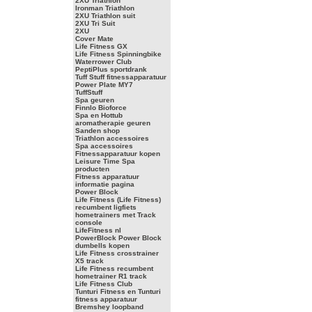
2XU Triathlon
Ironman Triathlon
2XU Triathlon suit
2XU Tri Suit
2XU
Cover Mate
Life Fitness GX
Life Fitness Spinningbike
Waterrower Club
PeptiPlus sportdrank
Tuff Stuff fitnessapparatuur
Power Plate MY7
TuffStuff
Spa geuren
Finnlo Bioforce
Spa en Hottub
aromatherapie geuren
Sanden shop
Triathlon accessoires
Spa accessoires
Fitnessapparatuur kopen
Leisure Time Spa
producten
Fitness apparatuur
informatie pagina
Power Block
Life Fitness (Life Fitness)
recumbent ligfiets
hometrainers met Track
console
LifeFitness nl
PowerBlock Power Block
dumbells kopen
Life Fitness crosstrainer
X5 track
Life Fitness recumbent
hometrainer R1 track
Life Fitness Club
Tunturi Fitness en Tunturi
fitness apparatuur
Bremshey loopband