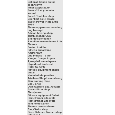
Bokszak kopen online
Technogym
fitnessapparatuur
fitness24.nl you tube
kanaal
Zone3 Triathlon shop
Bijenkorf dolle dwaze
dagen Power Plate aktie
2014
Fitnessapparatuur vandaag
nog bezorgd
Adidas boxing shop
Triathlonshop USA
Sidi fietsschoenen
Excellent wonen beurs Life
Fitness
Fusion triathlon
Fitness apparatuur
Amsterdam
Life Fitness T5 Go
Kangoo Jumps kopen
Pyro platform adapters
Hyperkewl koelvest
Polar C3 GPS
Fitness equipment shops
dubai
Kettlebellshop online
Triathlon Shop Luxembourg
Coretraining shop
Bosu Shop
Opblaasbare Spa Jacuzzi
Power Plate shop
Fietsjassen
Fitness equipment Dubai
Hometrainer Lifecycle
Hometrainer Lifecycle
Mini hometrainer
Fitness crosstrainers
EasySwim shop
Bosu Balance Trainer shop
Fitness24