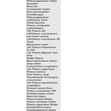
Fitnessapparatuur online
bestellen
Bosu bal
Crosstrainer kopen
Bosu bal bestellen
Fysiotherapie
Fitnessapparatuur
LifeFitness Track
Smith machine
Fitness combinatie
aanbiedingen
Life Fitness GO
LifeFitness crosstrainers
met Track console
LifeFitness crosstrainer X8
Track
Roeitrainer kopen
Life Fitness hometrainer
C1 GO
Life Fitness Miljonair Fair
aktie
Kettler fitness
Bosu ball balance trainer
shop online
Crosstrainers vergelijken
Life Fitness apparatuur
Fitness merken
Flow Fitness shop
Tweedehands Technogym
crosstrainer
Life Fitness hometrainers
vergelijken
Sixpack trainen thuis
Tunturi crosstrainer C95
Pooltafel kopen online
Bosu bal kopen
Fitness kopen Belgie
Fitness bestellen online
Fitness apparatuur Belgie
Krachtstation kopen
Krachtapparatuur kopen