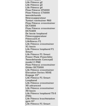
Life Fitness g2
Life Fitness g3
Life Fitness g4
Flow Fitness HT4000
Flow Fitness CT4000
tweedehands
fitnessapparatuur
Tunturi roeitrainer R60
Flow Fitness crosstrainer
DCT3000
Flow Fitness crosstrainer
DCT2400
De beste loopband
Fitnessapparatuur
Fitness24.nl
Lifefitness F1
Life Fitness crosstrainer
X1 basis
Life Fitness loopband F1
Smart
Life Fitness F1 Smart
Power Plate Powerbike
Tweedehands Concept2
model C PM2
Flow Fitness crosstrainer
Glider DCT3000
Life Fitness crosstrainer
Elevation Series 95XE
Engage 15"
Life Fitness F1 Smart
Loopband
Life Fitness crosstrainer
X8 advanced
Life Fitness crosstrainer
X8 basis
Life Fitness loopband T5-5
(T55)
Life Fitness krachtstation
gym G7
Life Fitness F1 Smart