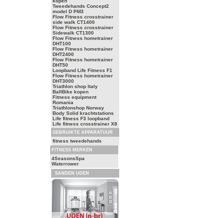
kopen
Tweedehands Concept2
model D PM3
Flow Fitness crosstrainer
side walk CT1400
Flow Fitness crosstrainer
Sidewalk CT1300
Flow Fitness hometrainer
DHT100
Flow Fitness hometrainer
DHT2400
Flow Fitness hometrainer
DHT50
Loopband Life Fitness F1
Flow Fitness hometrainer
DHT3000
Triathlon shop Italy
BallBike kopen
Fitness equipment
Romania
Triathlonshop Norway
Body Solid krachtstations
Life fitness F3 loopband
Life fitness crosstrainer X8
GEBRUIKTE APPARATUUR
fitness tweedehands
FITNESS MERKEN
4SeasonsSpa
Waterrower
SANDEN UDEN