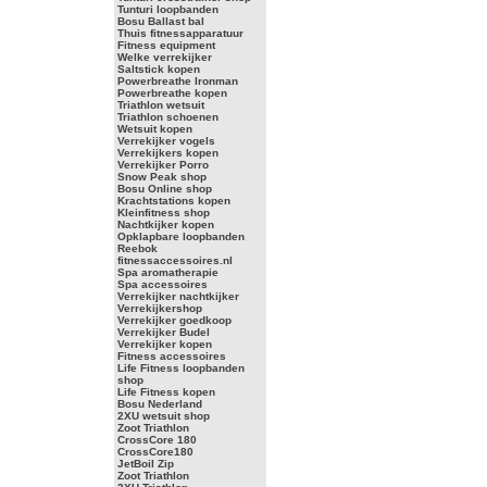
Tunturi loopbanden
Bosu Ballast bal
Thuis fitnessapparatuur
Fitness equipment
Welke verrekijker
Saltstick kopen
Powerbreathe Ironman
Powerbreathe kopen
Triathlon wetsuit
Triathlon schoenen
Wetsuit kopen
Verrekijker vogels
Verrekijkers kopen
Verrekijker Porro
Snow Peak shop
Bosu Online shop
Krachtstations kopen
Kleinfitness shop
Nachtkijker kopen
Opklapbare loopbanden
Reebok
fitnessaccessoires.nl
Spa aromatherapie
Spa accessoires
Verrekijker nachtkijker
Verrekijkershop
Verrekijker goedkoop
Verrekijker Budel
Verrekijker kopen
Fitness accessoires
Life Fitness loopbanden
shop
Life Fitness kopen
Bosu Nederland
2XU wetsuit shop
Zoot Triathlon
CrossCore 180
CrossCore180
JetBoil Zip
Zoot Triathlon