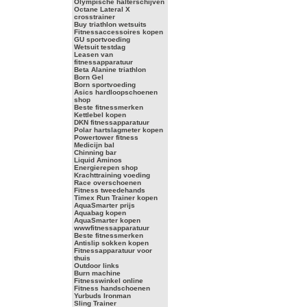
Olympische halterschijven
Octane Lateral X
crosstrainer
Buy triathlon wetsuits
Fitnessaccessoires kopen
GU sportvoeding
Wetsuit testdag
Leasen van
fitnessapparatuur
Beta Alanine triathlon
Born Gel
Born sportvoeding
Asics hardloopschoenen
shop
Beste fitnessmerken
Kettlebel kopen
DKN fitnessapparatuur
Polar hartslagmeter kopen
Powertower fitness
Medicijn bal
Chinning bar
Liquid Aminos
Energierepen shop
Krachttraining voeding
Race overschoenen
Fitness tweedehands
Timex Run Trainer kopen
AquaSmarter prijs
Aquabag kopen
AquaSmarter kopen
wwwfitnessapparatuur
Beste fitnessmerken
Antislip sokken kopen
Fitnessapparatuur voor
thuis
Outdoor links
Burn machine
Fitnesswinkel online
Fitness handschoenen
Yurbuds Ironman
Sling Trainer