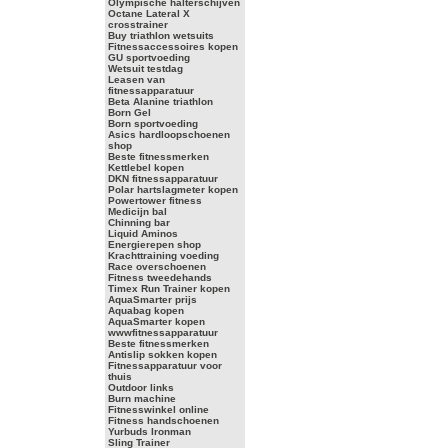
Olympische halterschijven
Octane Lateral X
crosstrainer
Buy triathlon wetsuits
Fitnessaccessoires kopen
GU sportvoeding
Wetsuit testdag
Leasen van
fitnessapparatuur
Beta Alanine triathlon
Born Gel
Born sportvoeding
Asics hardloopschoenen
shop
Beste fitnessmerken
Kettlebel kopen
DKN fitnessapparatuur
Polar hartslagmeter kopen
Powertower fitness
Medicijn bal
Chinning bar
Liquid Aminos
Energierepen shop
Krachttraining voeding
Race overschoenen
Fitness tweedehands
Timex Run Trainer kopen
AquaSmarter prijs
Aquabag kopen
AquaSmarter kopen
wwwfitnessapparatuur
Beste fitnessmerken
Antislip sokken kopen
Fitnessapparatuur voor
thuis
Outdoor links
Burn machine
Fitnesswinkel online
Fitness handschoenen
Yurbuds Ironman
Sling Trainer