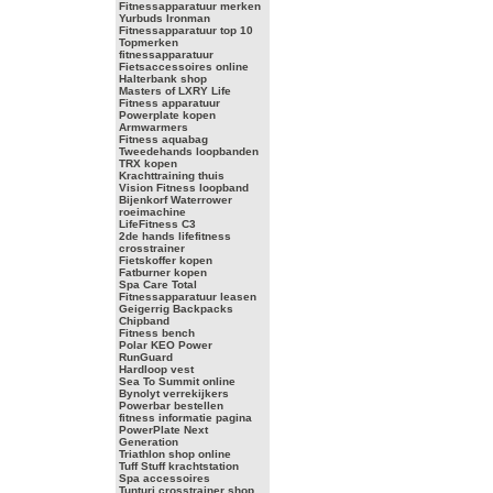
Fitnessapparatuur merken
Yurbuds Ironman
Fitnessapparatuur top 10
Topmerken
fitnessapparatuur
Fietsaccessoires online
Halterbank shop
Masters of LXRY Life
Fitness apparatuur
Powerplate kopen
Armwarmers
Fitness aquabag
Tweedehands loopbanden
TRX kopen
Krachttraining thuis
Vision Fitness loopband
Bijenkorf Waterrower
roeimachine
LifeFitness C3
2de hands lifefitness
crosstrainer
Fietskoffer kopen
Fatburner kopen
Spa Care Total
Fitnessapparatuur leasen
Geigerrig Backpacks
Chipband
Fitness bench
Polar KEO Power
RunGuard
Hardloop vest
Sea To Summit online
Bynolyt verrekijkers
Powerbar bestellen
fitness informatie pagina
PowerPlate Next
Generation
Triathlon shop online
Tuff Stuff krachtstation
Spa accessoires
Tunturi crosstrainer shop