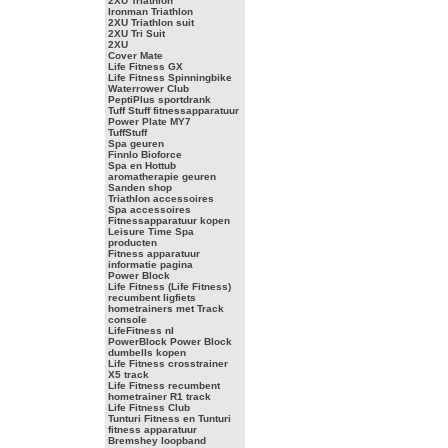
2XU Triathlon
Ironman Triathlon
2XU Triathlon suit
2XU Tri Suit
2XU
Cover Mate
Life Fitness GX
Life Fitness Spinningbike
Waterrower Club
PeptiPlus sportdrank
Tuff Stuff fitnessapparatuur
Power Plate MY7
TuffStuff
Spa geuren
Finnlo Bioforce
Spa en Hottub
aromatherapie geuren
Sanden shop
Triathlon accessoires
Spa accessoires
Fitnessapparatuur kopen
Leisure Time Spa
producten
Fitness apparatuur
informatie pagina
Power Block
Life Fitness (Life Fitness)
recumbent ligfiets
hometrainers met Track
console
LifeFitness nl
PowerBlock Power Block
dumbells kopen
Life Fitness crosstrainer
X5 track
Life Fitness recumbent
hometrainer R1 track
Life Fitness Club
Tunturi Fitness en Tunturi
fitness apparatuur
Bremshey loopband