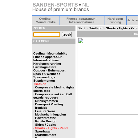
Cycling -
Fitness apparatuur -
Hardlopen
Hartsla
Mountainbike
Infraroodcabines
running
Start
>
Triathlon
>
Shorts - Tights - Pant
ZOEKEN
Tri
CATEGORIE
Cycling - Mountainbike
Fitness apparatuur -
Infraroodcabines
Hardlopen running
Hartslagmeters
Outdoor - Buitensport
Spas en Wellness
Sportvoeding -
Supplementen
Triathlon
-
Compressie kleding tights
shorts tops
-
Compressie sokken Calf
guards recovery
-
Drinksystemen
-
Duursport Voeding
-
Ironkids
-
Leisure Wear
-
Medische inlegzolen
-
Powerbreathe
-
Profile Design
-
Shirts / Jacks
- Shorts - Tights - Pants
-
Sportbags
-
Startnummers