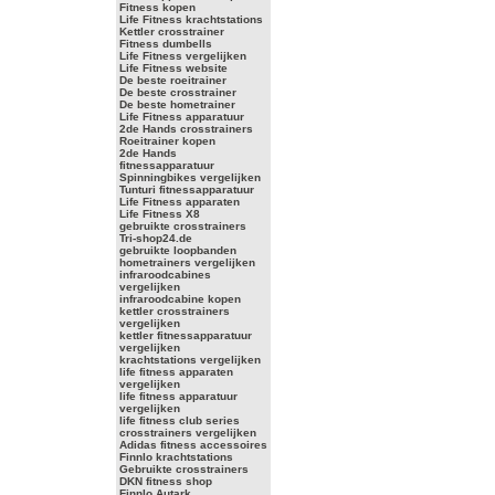
Fitness kopen
Life Fitness krachtstations
Kettler crosstrainer
Fitness dumbells
Life Fitness vergelijken
Life Fitness website
De beste roeitrainer
De beste crosstrainer
De beste hometrainer
Life Fitness apparatuur
2de Hands crosstrainers
Roeitrainer kopen
2de Hands
fitnessapparatuur
Spinningbikes vergelijken
Tunturi fitnessapparatuur
Life Fitness apparaten
Life Fitness X8
gebruikte crosstrainers
Tri-shop24.de
gebruikte loopbanden
hometrainers vergelijken
infraroodcabines
vergelijken
infraroodcabine kopen
kettler crosstrainers
vergelijken
kettler fitnessapparatuur
vergelijken
krachtstations vergelijken
life fitness apparaten
vergelijken
life fitness apparatuur
vergelijken
life fitness club series
crosstrainers vergelijken
Adidas fitness accessoires
Finnlo krachtstations
Gebruikte crosstrainers
DKN fitness shop
Finnlo Autark