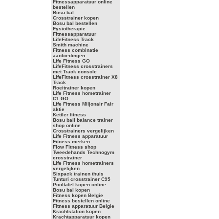
Fitnessapparatuur online
bestellen
Bosu bal
Crosstrainer kopen
Bosu bal bestellen
Fysiotherapie
Fitnessapparatuur
LifeFitness Track
Smith machine
Fitness combinatie
aanbiedingen
Life Fitness GO
LifeFitness crosstrainers
met Track console
LifeFitness crosstrainer X8
Track
Roeitrainer kopen
Life Fitness hometrainer
C1 GO
Life Fitness Miljonair Fair
aktie
Kettler fitness
Bosu ball balance trainer
shop online
Crosstrainers vergelijken
Life Fitness apparatuur
Fitness merken
Flow Fitness shop
Tweedehands Technogym
crosstrainer
Life Fitness hometrainers
vergelijken
Sixpack trainen thuis
Tunturi crosstrainer C95
Pooltafel kopen online
Bosu bal kopen
Fitness kopen Belgie
Fitness bestellen online
Fitness apparatuur Belgie
Krachtstation kopen
Krachtapparatuur kopen