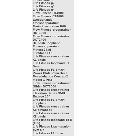
Life Fitness g2
Life Fitness g3
Life Fitness g4
Flow Fitness HT4000
Flow Fitness CT4000
tweedehands
fitnessapparatuur
Tunturi roeitrainer R60
Flow Fitness crosstrainer
DCT3000
Flow Fitness crosstrainer
DCT2400
De beste loopband
Fitnessapparatuur
Fitness24.nl
Lifefitness F1
Life Fitness crosstrainer
X1 basis
Life Fitness loopband F1
Smart
Life Fitness F1 Smart
Power Plate Powerbike
Tweedehands Concept2
model C PM2
Flow Fitness crosstrainer
Glider DCT3000
Life Fitness crosstrainer
Elevation Series 95XE
Engage 15"
Life Fitness F1 Smart
Loopband
Life Fitness crosstrainer
X8 advanced
Life Fitness crosstrainer
X8 basis
Life Fitness loopband T5-5
(T55)
Life Fitness krachtstation
gym G7
Life Fitness F1 Smart