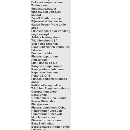
Bokszak kopen online
Technogym
fitnessapparatuur
fitness24.nl you tube
kanaal
Zone3 Triathlon shop
Bijenkorf dolle dwaze
dagen Power Plate aktie
2014
Fitnessapparatuur vandaag
nog bezorgd
Adidas boxing shop
Triathlonshop USA
Sidi fietsschoenen
Excellent wonen beurs Life
Fitness
Fusion triathlon
Fitness apparatuur
Amsterdam
Life Fitness T5 Go
Kangoo Jumps kopen
Pyro platform adapters
Hyperkewl koelvest
Polar C3 GPS
Fitness equipment shops
dubai
Kettlebellshop online
Triathlon Shop Luxembourg
Coretraining shop
Bosu Shop
Opblaasbare Spa Jacuzzi
Power Plate shop
Fietsjassen
Fitness equipment Dubai
Hometrainer Lifecycle
Hometrainer Lifecycle
Mini hometrainer
Fitness crosstrainers
EasySwim shop
Bosu Balance Trainer shop
Fitness24