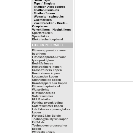
-
Swim caps
-
Tops / Singlets
-
Triathlon Accessoires
-
Triatlon Skinsuits
-
Triatlon Sturen
-
Wetsuits - swimsuits
-
Zwembrillen
-
Zwembroeken - Briefs -
Onepieces
Verrekijkers - Nachtkijkers
Sportartikelen
Speedbikes
Elektrische loopband
FITNESS INFORMATIEF
Fitnessapparatuur voor
bedrijven
Fitnessapparatuur voor
fysiopraktijken
Bedrijfsfitness
Hometrainers kopen
Crosstrainers kopen
Roeitrainers kopen
Loopanden kopen
Spinningbike kopen
Krachtapparatuur kopen
Fitnessinspiratie.nl
Waterdichte
telefoonhoesjes
Saferswimmer
HUUB triatlon
Funkita zwemkleding
Saferswimmer kopen
Life Fitness spinningbikes
kopen
Fitness24.be Belgie
Technogym Myrun kopen
Fitt24.de
Technogym crosstrainer
kopen
Waterski kopen