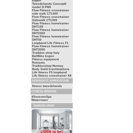
kopen
Tweedehands Concept2
model D PM3
Flow Fitness crosstrainer
side walk CT1400
Flow Fitness crosstrainer
Sidewalk CT1300
Flow Fitness hometrainer
DHT100
Flow Fitness hometrainer
DHT2400
Flow Fitness hometrainer
DHT50
Loopband Life Fitness F1
Flow Fitness hometrainer
DHT3000
Triathlon shop Italy
BallBike kopen
Fitness equipment
Romania
Triathlonshop Norway
Body Solid krachtstations
Life fitness F3 loopband
Life fitness crosstrainer X8
GEBRUIKTE APPARATUUR
fitness tweedehands
FITNESS MERKEN
4SeasonsSpa
Waterrower
SANDEN UDEN