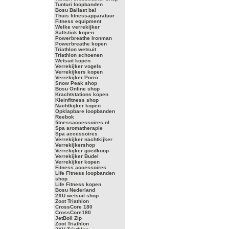
Tunturi loopbanden
Bosu Ballast bal
Thuis fitnessapparatuur
Fitness equipment
Welke verrekijker
Saltstick kopen
Powerbreathe Ironman
Powerbreathe kopen
Triathlon wetsuit
Triathlon schoenen
Wetsuit kopen
Verrekijker vogels
Verrekijkers kopen
Verrekijker Porro
Snow Peak shop
Bosu Online shop
Krachtstations kopen
Kleinfitness shop
Nachtkijker kopen
Opklapbare loopbanden
Reebok
fitnessaccessoires.nl
Spa aromatherapie
Spa accessoires
Verrekijker nachtkijker
Verrekijkershop
Verrekijker goedkoop
Verrekijker Budel
Verrekijker kopen
Fitness accessoires
Life Fitness loopbanden
shop
Life Fitness kopen
Bosu Nederland
2XU wetsuit shop
Zoot Triathlon
CrossCore 180
CrossCore180
JetBoil Zip
Zoot Triathlon