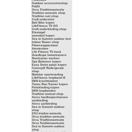
Outdoor accessorieshop
Fitt24
Orca Triathlonwetsuits
Triathlon wetsuits shop
Triathlon suit shop
Craft ondershirt
Ball Bike kopen
LifeFitness T5 GO
Craft onderkleding shop
Elastogel
zwembril kopen
Sea to Summit outdoor tent
Indoor Rower shop
Fitnessapparatuur
Amsterdam
Life Fitness T5 track
Goedkope hometrainers
Roeitrainer merken
Spa Balancer kopen
Easy Swim pakje kopen
Concept2 Rudergerate
shop
Mulebar sportvoeding
LifeFitness loopband t5
DKN krachtstation
Timex Run Trainer kopen
Fietskleding kopen
DKN loopbanden
Triathlon wetsuit shop
Asics hardloopschoenen
aanbieding
Asics aanbieding
Sea to Summit outdoor
shop
2XU triatlon wetsuits
Orca triathlon wetsuits
Orca Triathlonwetsuits
Orca Triathlonwetsuits
Sea to Summit outdoor
shop