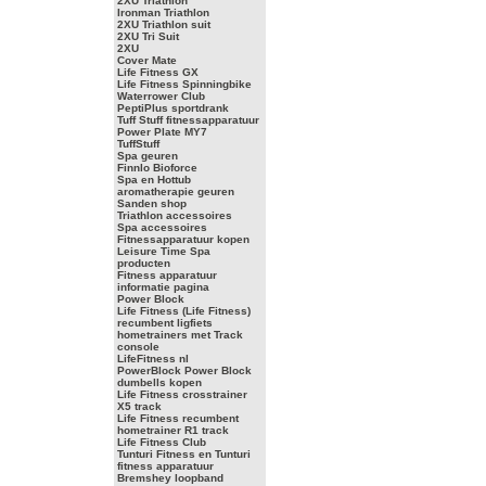
2XU Triathlon
Ironman Triathlon
2XU Triathlon suit
2XU Tri Suit
2XU
Cover Mate
Life Fitness GX
Life Fitness Spinningbike
Waterrower Club
PeptiPlus sportdrank
Tuff Stuff fitnessapparatuur
Power Plate MY7
TuffStuff
Spa geuren
Finnlo Bioforce
Spa en Hottub
aromatherapie geuren
Sanden shop
Triathlon accessoires
Spa accessoires
Fitnessapparatuur kopen
Leisure Time Spa
producten
Fitness apparatuur
informatie pagina
Power Block
Life Fitness (Life Fitness)
recumbent ligfiets
hometrainers met Track
console
LifeFitness nl
PowerBlock Power Block
dumbells kopen
Life Fitness crosstrainer
X5 track
Life Fitness recumbent
hometrainer R1 track
Life Fitness Club
Tunturi Fitness en Tunturi
fitness apparatuur
Bremshey loopband