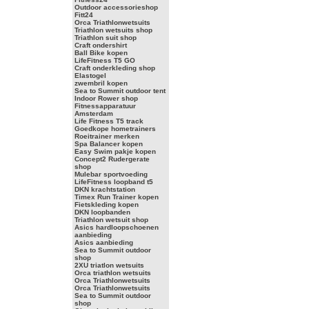
Outdoor accessorieshop
Fitt24
Orca Triathlonwetsuits
Triathlon wetsuits shop
Triathlon suit shop
Craft ondershirt
Ball Bike kopen
LifeFitness T5 GO
Craft onderkleding shop
Elastogel
zwembril kopen
Sea to Summit outdoor tent
Indoor Rower shop
Fitnessapparatuur
Amsterdam
Life Fitness T5 track
Goedkope hometrainers
Roeitrainer merken
Spa Balancer kopen
Easy Swim pakje kopen
Concept2 Rudergerate
shop
Mulebar sportvoeding
LifeFitness loopband t5
DKN krachtstation
Timex Run Trainer kopen
Fietskleding kopen
DKN loopbanden
Triathlon wetsuit shop
Asics hardloopschoenen
aanbieding
Asics aanbieding
Sea to Summit outdoor
shop
2XU triatlon wetsuits
Orca triathlon wetsuits
Orca Triathlonwetsuits
Orca Triathlonwetsuits
Sea to Summit outdoor
shop