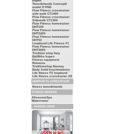
kopen
Tweedehands Concept2
model D PM3
Flow Fitness crosstrainer
side walk CT1400
Flow Fitness crosstrainer
Sidewalk CT1300
Flow Fitness hometrainer
DHT100
Flow Fitness hometrainer
DHT2400
Flow Fitness hometrainer
DHT50
Loopband Life Fitness F1
Flow Fitness hometrainer
DHT3000
Triathlon shop Italy
BallBike kopen
Fitness equipment
Romania
Triathlonshop Norway
Body Solid krachtstations
Life fitness F3 loopband
Life fitness crosstrainer X8
GEBRUIKTE APPARATUUR
fitness tweedehands
FITNESS MERKEN
4SeasonsSpa
Waterrower
SANDEN UDEN