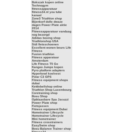
Bokszak kopen online
Technogym
fitnessapparatuur
fitness24.nl you tube
kanaal
Zone3 Triathlon shop
Bijenkorf dolle dwaze
dagen Power Plate aktie
2014
Fitnessapparatuur vandaag
nog bezorgd
Adidas boxing shop
Triathlonshop USA
Sidi fietsschoenen
Excellent wonen beurs Life
Fitness
Fusion triathlon
Fitness apparatuur
Amsterdam
Life Fitness T5 Go
Kangoo Jumps kopen
Pyro platform adapters
Hyperkewl koelvest
Polar C3 GPS
Fitness equipment shops
dubai
Kettlebellshop online
Triathlon Shop Luxembourg
Coretraining shop
Bosu Shop
Opblaasbare Spa Jacuzzi
Power Plate shop
Fietsjassen
Fitness equipment Dubai
Hometrainer Lifecycle
Hometrainer Lifecycle
Mini hometrainer
Fitness crosstrainers
EasySwim shop
Bosu Balance Trainer shop
Fitness24