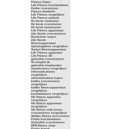
Fitness kopen
Life Fitness krachtstations
Kettler crosstrainer
Fitness dumbells
Life Fitness vergelijken
Life Fitness website
De beste roeitrainer
De beste crosstrainer
De beste hometrainer
Life Fitness apparatuur
2de Hands crosstrainers
Roeitrainer kopen
2de Hands
fitnessapparatuur
Spinningbikes vergelijken
Tunturi fitnessapparatuur
Life Fitness apparaten
Life Fitness X8
gebruikte crosstrainers
Tri-shop24.de
gebruikte loopbanden
hometrainers vergelijken
infraroodcabines
vergelijken
infraroodcabine kopen
kettler crosstrainers
vergelijken
kettler fitnessapparatuur
vergelijken
krachtstations vergelijken
life fitness apparaten
vergelijken
life fitness apparatuur
vergelijken
life fitness club series
crosstrainers vergelijken
Adidas fitness accessoires
Finnlo krachtstations
Gebruikte crosstrainers
DKN fitness shop
Finnlo Autark