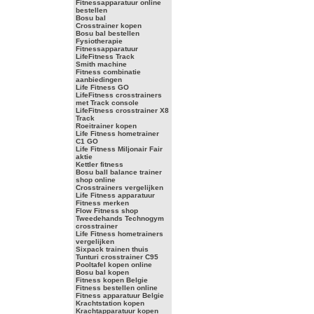
Fitnessapparatuur online
bestellen
Bosu bal
Crosstrainer kopen
Bosu bal bestellen
Fysiotherapie
Fitnessapparatuur
LifeFitness Track
Smith machine
Fitness combinatie
aanbiedingen
Life Fitness GO
LifeFitness crosstrainers
met Track console
LifeFitness crosstrainer X8
Track
Roeitrainer kopen
Life Fitness hometrainer
C1 GO
Life Fitness Miljonair Fair
aktie
Kettler fitness
Bosu ball balance trainer
shop online
Crosstrainers vergelijken
Life Fitness apparatuur
Fitness merken
Flow Fitness shop
Tweedehands Technogym
crosstrainer
Life Fitness hometrainers
vergelijken
Sixpack trainen thuis
Tunturi crosstrainer C95
Pooltafel kopen online
Bosu bal kopen
Fitness kopen Belgie
Fitness bestellen online
Fitness apparatuur Belgie
Krachtstation kopen
Krachtapparatuur kopen