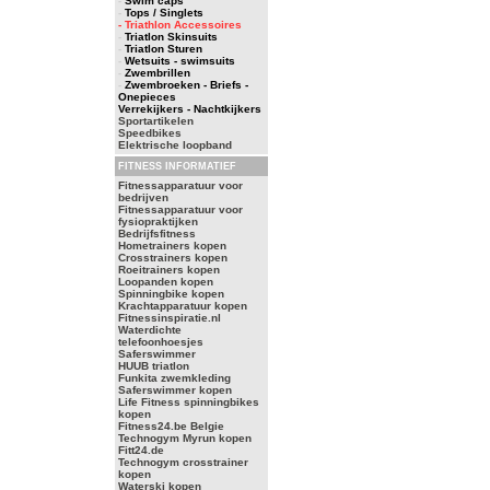
-
Swim caps
-
Tops / Singlets
- Triathlon Accessoires
-
Triatlon Skinsuits
-
Triatlon Sturen
-
Wetsuits - swimsuits
-
Zwembrillen
-
Zwembroeken - Briefs -
Onepieces
Verrekijkers - Nachtkijkers
Sportartikelen
Speedbikes
Elektrische loopband
FITNESS INFORMATIEF
Fitnessapparatuur voor
bedrijven
Fitnessapparatuur voor
fysiopraktijken
Bedrijfsfitness
Hometrainers kopen
Crosstrainers kopen
Roeitrainers kopen
Loopanden kopen
Spinningbike kopen
Krachtapparatuur kopen
Fitnessinspiratie.nl
Waterdichte
telefoonhoesjes
Saferswimmer
HUUB triatlon
Funkita zwemkleding
Saferswimmer kopen
Life Fitness spinningbikes
kopen
Fitness24.be Belgie
Technogym Myrun kopen
Fitt24.de
Technogym crosstrainer
kopen
Waterski kopen