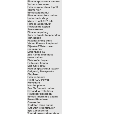
Fitnessapparatuur merken
Yurbuds Ironman
Fitnessapparatuur top 10
Topmerken
fitnessapparatuur
Fietsaccessoires online
Halterbank shop
Masters of LXRY Life
Fitness apparatuur
Powerplate kopen
Armwarmers
Fitness aquabag
Tweedehands loopbanden
TRX kopen
Krachttraining thuis
Vision Fitness loopband
Bijenkorf Waterrower
roeimachine
LifeFitness C3
2de hands lifefitness
crosstrainer
Fietskoffer kopen
Fatburner kopen
Spa Care Total
Fitnessapparatuur leasen
Geigerrig Backpacks
Chipband
Fitness bench
Polar KEO Power
RunGuard
Hardloop vest
Sea To Summit online
Bynolyt verrekijkers
Powerbar bestellen
fitness informatie pagina
PowerPlate Next
Generation
Triathlon shop online
Tuff Stuff krachtstation
Spa accessoires
Tunturi crosstrainer shop