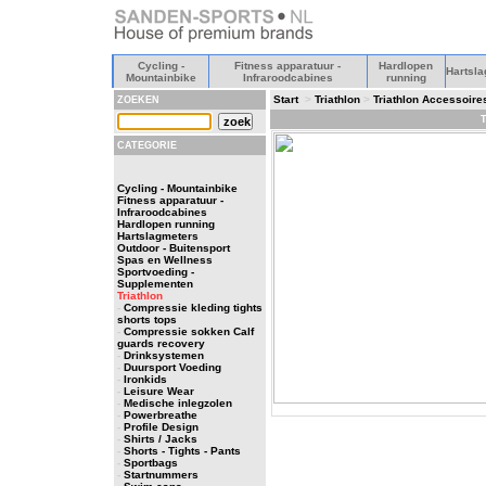
Cycling -
Fitness apparatuur -
Hardlopen
Hartsla
Mountainbike
Infraroodcabines
running
Start
>
Triathlon
>
Triathlon Accessoire
ZOEKEN
T
CATEGORIE
Cycling - Mountainbike
Fitness apparatuur -
Infraroodcabines
Hardlopen running
Hartslagmeters
Outdoor - Buitensport
Spas en Wellness
Sportvoeding -
Supplementen
Triathlon
-
Compressie kleding tights
shorts tops
-
Compressie sokken Calf
guards recovery
-
Drinksystemen
-
Duursport Voeding
-
Ironkids
-
Leisure Wear
-
Medische inlegzolen
-
Powerbreathe
-
Profile Design
-
Shirts / Jacks
-
Shorts - Tights - Pants
-
Sportbags
-
Startnummers