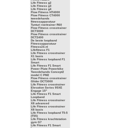
Life Fitness g2
Life Fitness g3
Life Fitness g4
Flow Fitness HT4000
Flow Fitness CT4000
tweedehands
fitnessapparatuur
Tunturi roeitrainer R60
Flow Fitness crosstrainer
DCT3000
Flow Fitness crosstrainer
DCT2400
De beste loopband
Fitnessapparatuur
Fitness24.nl
Lifefitness F1
Life Fitness crosstrainer
X1 basis
Life Fitness loopband F1
Smart
Life Fitness F1 Smart
Power Plate Powerbike
Tweedehands Concept2
model C PM2
Flow Fitness crosstrainer
Glider DCT3000
Life Fitness crosstrainer
Elevation Series 95XE
Engage 15"
Life Fitness F1 Smart
Loopband
Life Fitness crosstrainer
X8 advanced
Life Fitness crosstrainer
X8 basis
Life Fitness loopband T5-5
(T55)
Life Fitness krachtstation
gym G7
Life Fitness F1 Smart