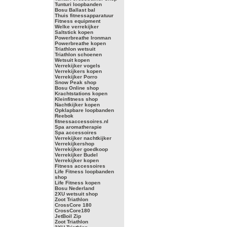
Tunturi loopbanden
Bosu Ballast bal
Thuis fitnessapparatuur
Fitness equipment
Welke verrekijker
Saltstick kopen
Powerbreathe Ironman
Powerbreathe kopen
Triathlon wetsuit
Triathlon schoenen
Wetsuit kopen
Verrekijker vogels
Verrekijkers kopen
Verrekijker Porro
Snow Peak shop
Bosu Online shop
Krachtstations kopen
Kleinfitness shop
Nachtkijker kopen
Opklapbare loopbanden
Reebok
fitnessaccessoires.nl
Spa aromatherapie
Spa accessoires
Verrekijker nachtkijker
Verrekijkershop
Verrekijker goedkoop
Verrekijker Budel
Verrekijker kopen
Fitness accessoires
Life Fitness loopbanden
shop
Life Fitness kopen
Bosu Nederland
2XU wetsuit shop
Zoot Triathlon
CrossCore 180
CrossCore180
JetBoil Zip
Zoot Triathlon