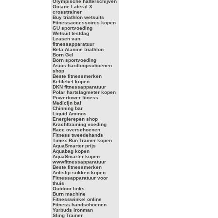
Olympische halterschijven
Octane Lateral X
crosstrainer
Buy triathlon wetsuits
Fitnessaccessoires kopen
GU sportvoeding
Wetsuit testdag
Leasen van
fitnessapparatuur
Beta Alanine triathlon
Born Gel
Born sportvoeding
Asics hardloopschoenen
shop
Beste fitnessmerken
Kettlebel kopen
DKN fitnessapparatuur
Polar hartslagmeter kopen
Powertower fitness
Medicijn bal
Chinning bar
Liquid Aminos
Energierepen shop
Krachttraining voeding
Race overschoenen
Fitness tweedehands
Timex Run Trainer kopen
AquaSmarter prijs
Aquabag kopen
AquaSmarter kopen
wwwfitnessapparatuur
Beste fitnessmerken
Antislip sokken kopen
Fitnessapparatuur voor
thuis
Outdoor links
Burn machine
Fitnesswinkel online
Fitness handschoenen
Yurbuds Ironman
Sling Trainer