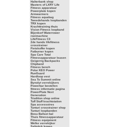
Halterbank shop
Masters of LXRY Life
Fitness apparatuur
Powerplate kopen
Armwarmers
Fitness aquabag
Tweedehands loopbanden
TRX kopen
Krachttraining thuis
Vision Fitness loopband
Bijenkorf Waterrower
roeimachine
LifeFitness C3
2de hands lifefitness
crosstrainer
Fietskoffer kopen
Fatburner kopen
Spa Care Total
Fitnessapparatuur leasen
Geigerrig Backpacks
Chipband
Fitness bench
Polar KEO Power
RunGuard
Hardloop vest
Sea To Summit online
Bynolyt verrekijkers
Powerbar bestellen
fitness informatie pagina
PowerPlate Next
Generation
Triathlon shop online
Tuff Stuff krachtstation
Spa accessoires
Tunturi crosstrainer shop
Tunturi loopbanden
Bosu Ballast bal
Thuis fitnessapparatuur
Fitness equipment
Welke verrekijker
Saltstick kopen