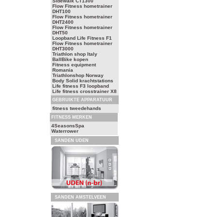
Sidewalk CT1300
Flow Fitness hometrainer
DHT100
Flow Fitness hometrainer
DHT2400
Flow Fitness hometrainer
DHT50
Loopband Life Fitness F1
Flow Fitness hometrainer
DHT3000
Triathlon shop Italy
BallBike kopen
Fitness equipment
Romania
Triathlonshop Norway
Body Solid krachtstations
Life fitness F3 loopband
Life fitness crosstrainer X8
GEBRUIKTE APPARATUUR
fitness tweedehands
FITNESS MERKEN
4SeasonsSpa
Waterrower
SANDEN UDEN
SANDEN AMSTELVEEN