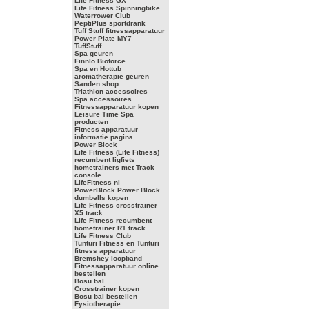
Life Fitness GX
Life Fitness Spinningbike
Waterrower Club
PeptiPlus sportdrank
Tuff Stuff fitnessapparatuur
Power Plate MY7
TuffStuff
Spa geuren
Finnlo Bioforce
Spa en Hottub
aromatherapie geuren
Sanden shop
Triathlon accessoires
Spa accessoires
Fitnessapparatuur kopen
Leisure Time Spa
producten
Fitness apparatuur
informatie pagina
Power Block
Life Fitness (Life Fitness)
recumbent ligfiets
hometrainers met Track
console
LifeFitness nl
PowerBlock Power Block
dumbells kopen
Life Fitness crosstrainer
X5 track
Life Fitness recumbent
hometrainer R1 track
Life Fitness Club
Tunturi Fitness en Tunturi
fitness apparatuur
Bremshey loopband
Fitnessapparatuur online
bestellen
Bosu bal
Crosstrainer kopen
Bosu bal bestellen
Fysiotherapie