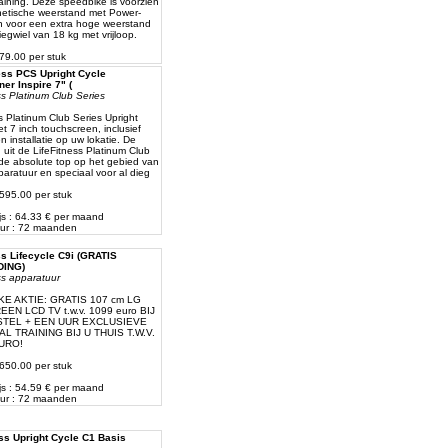
raining. Deze speedbike is voorzien
etische weerstand met Power-
 voor een extra hoge weerstand
iegwiel van 18 kg met vrijloop.
979.00 per stuk
ness PCS Upright Cycle
er Inspire 7" (
ss Platinum Club Series
ss Platinum Club Series Upright
et 7 inch touchscreen, inclusief
n installatie op uw lokatie. De
n uit de LifeFitness Platinum Club
 de absolute top op het gebied van
paratuur en speciaal voor al dieg
 4595.00 per stuk
js : 64.33 € per maand
ur : 72 maanden
ss Lifecycle C9i (GRATIS
ING)
ess apparatuur
KE AKTIE: GRATIS 107 cm LG
EN LCD TV t.w.v. 1099 euro BIJ
STEL + EEN UUR EXCLUSIEVE
 TRAINING BIJ U THUIS T.W.V.
EURO!
 2650.00 per stuk
js : 54.59 € per maand
ur : 72 maanden
ess Upright Cycle C1 Basis