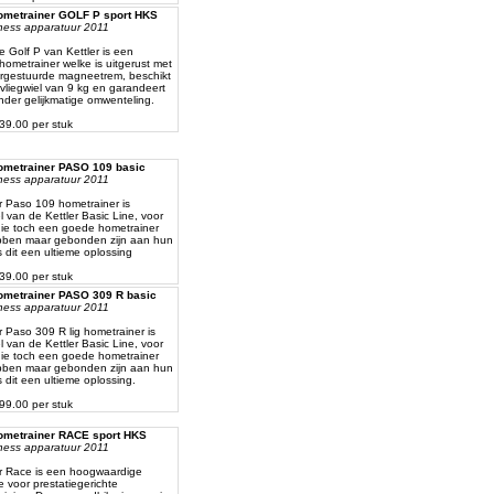
hometrainer GOLF P sport HKS
itness apparatuur 2011
 Golf P van Kettler is een
hometrainer welke is uitgerust met
rgestuurde magneetrem, beschikt
vliegwiel van 9 kg en garandeert
nder gelijkmatige omwenteling.
539.00 per stuk
hometrainer PASO 109 basic
itness apparatuur 2011
r Paso 109 hometrainer is
 van de Kettler Basic Line, voor
ie toch een goede hometrainer
ebben maar gebonden zijn aan hun
s dit een ultieme oplossing
239.00 per stuk
hometrainer PASO 309 R basic
itness apparatuur 2011
r Paso 309 R lig hometrainer is
 van de Kettler Basic Line, voor
ie toch een goede hometrainer
ebben maar gebonden zijn aan hun
s dit een ultieme oplossing.
499.00 per stuk
hometrainer RACE sport HKS
itness apparatuur 2011
r Race is een hoogwaardige
 voor prestatiegerichte