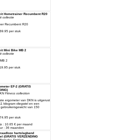
eit Hometrainer Recumbent R20
t collectie
ner Recumbent R20
269.95 per stuk
it Mini Bike MB 2
t collectie
 MB 2
119.95 per stuk
meter EF-2 (GRATIS
ING)
N Fitness collection
te ergometer van DKN is uitgerust
1 kilogram vliegwiel en een
 gebruikersgewicht van 150
374.95 per stuk
js : 10.65 € per maand
ur : 36 maanden
raadloze hartslagband
eel (GRATIS VERZENDING
iptische Striders