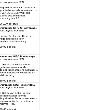
itness apparatuur 2011
ergometer Kettler X7 heeft een
gnetische wisselstroomrem en is
r van 25 tot 400 Watt. Het
 is 10kg zwaar met een
rhouding van 1:8.
 1069.00 per stuk
hometrainer GIRO GT advantage
itness apparatuur 2011
ieuwste Kettler Giro GT is een
dige speedbike voor
erichte conditietraining.
729.00 per stuk
hometrainer GIRO P advantage
itness apparatuur 2011
 Giro P van Kettler is een
ge hometrainer voor de
e gebruiker. Deze hometrainer is
 van magnetische weerstand en
wiel van 9 kg.
359.00 per stuk
hometrainer GOLF M sport HKS
itness apparatuur 2011
 Golf M van Kettler is een
ge hometrainer voor de
e gebruiker. Deze hometrainer is
 van magnetische weerstand en
wiel van 7 kg.
429.00 per stuk