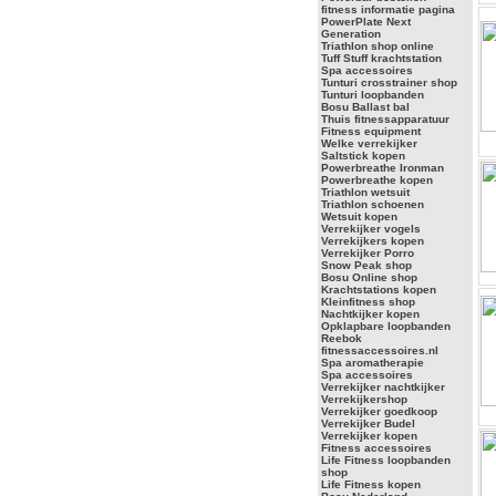
fitness informatie pagina
PowerPlate Next
Generation
Triathlon shop online
Tuff Stuff krachtstation
Spa accessoires
Tunturi crosstrainer shop
Tunturi loopbanden
Bosu Ballast bal
Thuis fitnessapparatuur
Fitness equipment
Welke verrekijker
Saltstick kopen
Powerbreathe Ironman
Powerbreathe kopen
Triathlon wetsuit
Triathlon schoenen
Wetsuit kopen
Verrekijker vogels
Verrekijkers kopen
Verrekijker Porro
Snow Peak shop
Bosu Online shop
Krachtstations kopen
Kleinfitness shop
Nachtkijker kopen
Opklapbare loopbanden
Reebok
fitnessaccessoires.nl
Spa aromatherapie
Spa accessoires
Verrekijker nachtkijker
Verrekijkershop
Verrekijker goedkoop
Verrekijker Budel
Verrekijker kopen
Fitness accessoires
Life Fitness loopbanden
shop
Life Fitness kopen