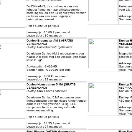
De DKN AM-5: de combinatie van een
Universel
robuust frame, een aandrijfsysteem met
voor alle
micro-lagers, en een 11 kg vliegwiel, vormen
de basis van een zeer degelijk en
Advies-pri
betrouwbaar toestel
Sanden-pr
Prijs : € 399.95 per stuk
Lease-prijs : 16.00 € per maand
Lease-duur : 36 maanden
Dunlop Ergometer AM-1 (GRATIS
Dunlop H
VERZENDING)
VERZEND
Dunlop Home/Cardio/Ergotrainers
Dunlop F
De nieuwe Dunlop AM-1 ergotrainer is een
Magnetis
Klasse A toestel met een vliegwiel van maar
scherm e
liefst 11 kg!
Advies-pri
Advies-prijs :
€ 429.95
Sanden-pr
Sanden-prijs : € 329.95 per stuk
Aktie-Prij
Lease-prijs : 6.80 € per maand
Lease-duur : 72 maanden
Dunlop Hometrainer 5.MA (GRATIS
Dunlop M
VERZENDING)
410 **AK
Dunlop DKN Fitness collection
Dunlop H
De nieuwe Dunlop 5.MA ergometer voor
Dunlop M
therapeutische training klasse A heeft onder
410 met 8
andere een vliegwiel van 11 kg, LCD
computerscherm en motorgestuurde
Advies-pri
weerstandsregeling
Sanden-pr
Aktie-Prij
Prijs : € 299.95 per stuk
Lease-prijs : 14.55 € per maand
Lease-duur : 24 maanden
Flow Fitness DHT100 Hometrainer
Flow Fit