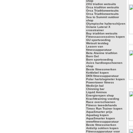
shop
2XU triatlon wetsuits
Orca triathlon wetsuits
Orca Triathlonwetsuits
Orca Triathlonwetsuits
Sea to Summit outdoor
shop
Olympische halterschijven
Octane Lateral X
crosstrainer
Buy triathlon wetsuits
Fitnessaccessoires kopen
GU sportvoeding
Wetsuit testdag
Leasen van
fitnessapparatuur
Beta Alanine triathlon
Born Gel
Born sportvoeding
Asics hardloopschoenen
shop
Beste fitnessmerken
Kettlebel kopen
DKN fitnessapparatuur
Polar hartslagmeter kopen
Powertower fitness
Medicijn bal
Chinning bar
Liquid Aminos
Energierepen shop
Krachttraining voeding
Race overschoenen
Fitness tweedehands
Timex Run Trainer kopen
AquaSmarter prijs
Aquabag kopen
AquaSmarter kopen
wwwfitnessapparatuur
Beste fitnessmerken
Antislip sokken kopen
Fitnessapparatuur voor