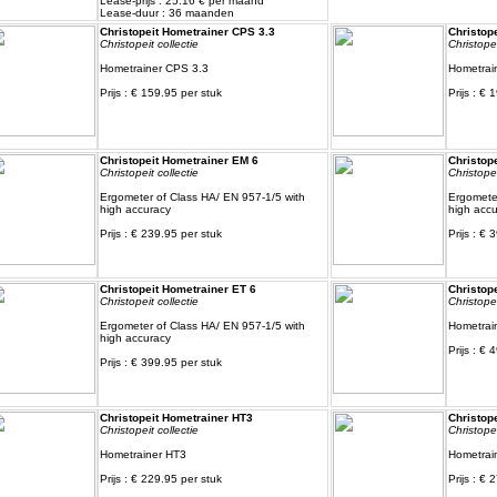
Lease-prijs : 25.16 € per maand
Lease-duur : 36 maanden
Christopeit Hometrainer CPS 3.3
Christop
Christopeit collectie
Christopei
Hometrainer CPS 3.3
Hometrai
Prijs : € 159.95 per stuk
Prijs : € 
Christopeit Hometrainer EM 6
Christop
Christopeit collectie
Christopei
Ergometer of Class HA/ EN 957-1/5 with
Ergometer
high accuracy
high accu
Prijs : € 239.95 per stuk
Prijs : € 
Christopeit Hometrainer ET 6
Christop
Christopeit collectie
Christopei
Ergometer of Class HA/ EN 957-1/5 with
Hometrai
high accuracy
Prijs : € 
Prijs : € 399.95 per stuk
Christopeit Hometrainer HT3
Christop
Christopeit collectie
Christopei
Hometrainer HT3
Hometrai
Prijs : € 229.95 per stuk
Prijs : € 