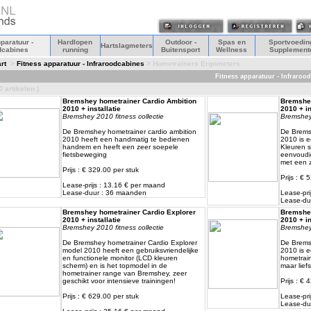
paratuur -
Hardlopen
Outdoor -
Spas en
Sportvoeding
Hartslagmeters
dcabines
running
Buitensport
Wellness
Supplement
rt
>
Fitness apparatuur - Infraroodcabines
> Hometrainers Ergometers
Fitness apparatuur - Infraro
0 artikelen )
Bremshey hometrainer Cardio Ambition
Bremshey
2010 + installatie
2010 + in
Bremshey 2010 fitness collectie
Bremshey 
De Bremshey hometrainer cardio ambition
De Brems
2010 heeft een handmatig te bedienen
2010 is 
handrem en heeft een zeer soepele
Kleuren s
fietsbeweging
eenvoudi
met een 
Prijs : € 329.00 per stuk
Prijs : € 
Lease-prijs : 13.16 € per maand
Lease-duur : 36 maanden
Lease-pri
Lease-du
Bremshey hometrainer Cardio Explorer
Bremshey
2010 + installatie
2010 + in
Bremshey 2010 fitness collectie
Bremshey 
De Bremshey hometrainer Cardio Explorer
De Brems
model 2010 heeft een gebruiksvriendelijke
2010 is e
en functionele monitor (LCD kleuren
hometrain
scherm) en is het topmodel in de
maar lief
hometrainer range van Bremshey, zeer
geschikt voor intensieve trainingen!
Prijs : € 
Prijs : € 629.00 per stuk
Lease-pri
Lease-du