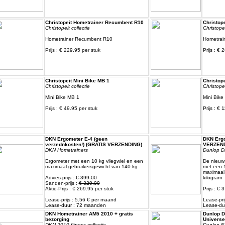
Christopeit Hometrainer Recumbent R10
Christop
Christopeit collectie
Christopei
Hometrainer Recumbent R10
Hometrai
Prijs : € 229.95 per stuk
Prijs : € 
Christopeit Mini Bike MB 1
Christope
Christopeit collectie
Christopei
Mini Bike MB 1
Mini Bike
Prijs : € 49.95 per stuk
Prijs : € 
DKN Ergometer E-4 (geen
DKN Ergo
verzednkosten!) (GRATIS VERZENDING)
VERZEND
DKN Hometrainers
Dunlop DK
Ergometer met een 10 kg vliegwiel en een
De nieuws
maximaal gebruikersgewicht van 140 kg
met een 1
maximaal
Advies-prijs :
€ 399.00
kilogram
Sanden-prijs :
€ 329.00
Aktie-Prijs : € 269.95 per stuk
Prijs : € 
Lease-prijs : 5.56 € per maand
Lease-pri
Lease-duur : 72 maanden
Lease-du
DKN Hometrainer AM5 2010 + gratis
Dunlop D
bezorging
Univers
DKN 2010 fitness collectie
Dunlop Ell