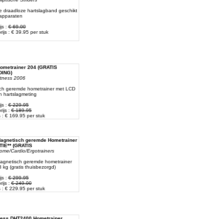
e draadloze hartslagband geschikt
 apparaten
js :
€ 69.00
ijs : € 39.95 per stuk
ometrainer 204 (GRATIS
ING)
itness 2006
ch geremde hometrainer met LCD
n hartslagmeting
js :
€ 229.95
ijs :
€ 189.95
s : € 169.95 per stuk
agnetisch geremde Hometrainer
TIE** (GRATIS
ome/Cardio/Ergotrainers
agnetisch geremde hometrainer
 kg (gratis thuisbezorgd)
js :
€ 299.95
ijs :
€ 249.00
s : € 229.95 per stuk
ness DHT2400 Hometrainer