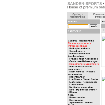
Cycling -
Fitness ap
Mountainbike
Infraroo
Sta
ZOEKEN
( 8
CATEGORIE
Cycling - Mountainbike
Fitness apparatuur -
Infraroodcabines
-
Buikspier trainers
-
Crosstrainers
-
Fitness toestellen -
krachtstations
-
Fitness Yoga Accesoires
-
Gewichten Halterstangen
- Hometrainers Ergometers
-
Infraroodcabines en
accessoires
-
Klein Fitness - Fitness
accessoires
-
Krachtbanken
-
LifeFitness Circuit Series
-
Ligfietsen - Recumbents
-
Loopbanden
-
Medische apparatuur
-
MFT - My FitnessTrainer
-
Pilates
Yoga
-
Powerbreathe
-
Roeitrainers
-
SpeedBikes - Indoor