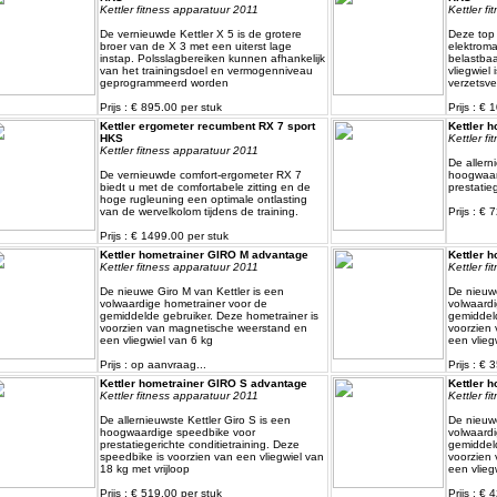
Kettler fitness apparatuur 2011
Kettler f
De vernieuwde Kettler X 5 is de grotere
Deze top 
broer van de X 3 met een uiterst lage
elektroma
instap. Polsslagbereiken kunnen afhankelijk
belastbaa
van het trainingsdoel en vermogenniveau
vliegwiel
geprogrammeerd worden
verzetsve
Prijs : € 895.00 per stuk
Prijs : €
Kettler ergometer recumbent RX 7 sport
Kettler 
HKS
Kettler f
Kettler fitness apparatuur 2011
De allern
De vernieuwde comfort-ergometer RX 7
hoogwaar
biedt u met de comfortabele zitting en de
prestatieg
hoge rugleuning een optimale ontlasting
van de wervelkolom tijdens de training.
Prijs : € 
Prijs : € 1499.00 per stuk
Kettler hometrainer GIRO M advantage
Kettler 
Kettler fitness apparatuur 2011
Kettler f
De nieuwe Giro M van Kettler is een
De nieuwe
volwaardige hometrainer voor de
volwaardi
gemiddelde gebruiker. Deze hometrainer is
gemiddeld
voorzien van magnetische weerstand en
voorzien
een vliegwiel van 6 kg
een vlieg
Prijs : op aanvraag...
Prijs : € 
Kettler hometrainer GIRO S advantage
Kettler 
Kettler fitness apparatuur 2011
Kettler f
De allernieuwste Kettler Giro S is een
De nieuwe
hoogwaardige speedbike voor
volwaardi
prestatiegerichte conditietraining. Deze
gemiddeld
speedbike is voorzien van een vliegwiel van
voorzien
18 kg met vrijloop
een vlieg
Prijs : € 519.00 per stuk
Prijs : € 