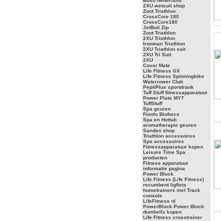
Bosu Nederland
2XU wetsuit shop
Zoot Triathlon
CrossCore 180
CrossCore180
JetBoil Zip
Zoot Triathlon
2XU Triathlon
Ironman Triathlon
2XU Triathlon suit
2XU Tri Suit
2XU
Cover Mate
Life Fitness GX
Life Fitness Spinningbike
Waterrower Club
PeptiPlus sportdrank
Tuff Stuff fitnessapparatuur
Power Plate MY7
TuffStuff
Spa geuren
Finnlo Bioforce
Spa en Hottub
aromatherapie geuren
Sanden shop
Triathlon accessoires
Spa accessoires
Fitnessapparatuur kopen
Leisure Time Spa
producten
Fitness apparatuur
informatie pagina
Power Block
Life Fitness (Life Fitness)
recumbent ligfiets
hometrainers met Track
console
LifeFitness nl
PowerBlock Power Block
dumbells kopen
Life Fitness crosstrainer