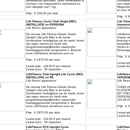
veeleisende gebruiker. Deze hometrainer is
conditiet
voorzien van magnetische weerstand en
van magn
een vliegwiel van 7 kg.
Magneten
en een vl
Prijs : € 329.00 per stuk
Prijs : € 
Life Fitness Cycle Club Uright (INCL.
Life Fit
INSTALLATIE en PERSONA
hometrain
Life fitness apparatuur
LifeFitne
De nieuwe Life Fitness Classic Series
Lifefitne
Upright Lifecycle Bike is de beste
Inspire m
hometrainer verkrijgbaar op de markt, levert
levering e
zijn eigen stroom en heeft vele
toestelle
programmamogelijkheden waaronder
Series is
hartslaggestuurde programma''s. Bezoek
fitnessap
onze LifeFitness showroom voor ee
Prijs : €
Prijs : € 2975.00 per stuk
Lease-pri
Lease-prijs : 119.00 € per maand
Lease-du
Lease-duur : 36 maanden
LifeFitness Club Upright Life Cycle (INCL.
Lifefitne
INSTALLATIE en PE
VERZEND
Life fitness apparatuur
Life fitn
De nieuwe Life Fitness Classic Series
TIJDELIJ
Upright Lifecycle Bike is de beste
FLATSCRE
hometrainer verkrijgbaar op de markt, levert
DIT TOE
zijn eigen stroom en heeft vele
PERSONAL
programmamogelijkheden waaronder
119,95 
hartslaggestuurde programma''s. Bezoek
onze LifeFitness showroom voor ee
Prijs : €
Prijs : € 2975.00 per stuk
Lease-pri
Lease-du
Lease-prijs : 119.00 € per maand
Lease-duur : 36 maanden
LifeFitness PCS Upright Cycle
LifeFitn