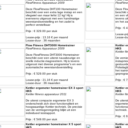
FlowFitness Apparatuur 2009
FlowFitn
Deze FlowFitness DHT100 Hometrainer
Deze Flo
beschikt over een extra lage instap en een
beschikt 
vliegwiel van maar liefst 12 kg! Hij is
en een vli
eveneens uitgerust met een handmatige
tevens ui
weerstandsverstelling en het zadel is
en het zad
perfect verstelbaar
Prijs : € 
Prijs : € 329.00 per stuk
Lease-pri
Lease-prijs : 13.16 € per maand
Lease-du
Lease-duur : 36 maanden
Flow Fitness DHT3000 Hometrainer
Kettler 
FlowFitness Apparatuur 2009
HKS
Kettler f
Deze FlowFitness DHT3000 Hometrainer
beschikt over een uiterst nauwkeurige en
De vernie
snelle inductie-magneetrem. Hij is tevens
instapmo
uitgerust met diverse programma''s en een
gestuurde
automatische weerstandsverstelling
Polsslagb
het train
Prijs : € 529.00 per stuk
geprogra
Lease-prijs : 21.16 € per maand
Prijs : € 
Lease-duur : 36 maanden
Kettler ergometer hometrainer EX 3 sport
Kettler 
HKS
HKS
Kettler fitness apparatuur 2011
Kettler f
De uiterst compacte ergometer EX 3
De uiters
onderscheidt zich door functionaliteit en
ergometer
hoogwaardige Kettler techniek. De precisie
function
van de vermogenregeling blijkt uit een
techniek.
individueel testrapport.
Prijs : € 
Prijs : € 549.00 per stuk
Kettler ergometer hometrainer X 5 sport
Kettler 
HKS
HKS