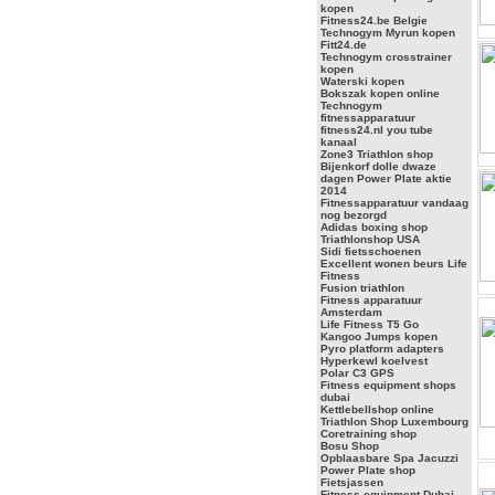
kopen
Fitness24.be Belgie
Technogym Myrun kopen
Fitt24.de
Technogym crosstrainer
kopen
Waterski kopen
Bokszak kopen online
Technogym
fitnessapparatuur
fitness24.nl you tube
kanaal
Zone3 Triathlon shop
Bijenkorf dolle dwaze
dagen Power Plate aktie
2014
Fitnessapparatuur vandaag
nog bezorgd
Adidas boxing shop
Triathlonshop USA
Sidi fietsschoenen
Excellent wonen beurs Life
Fitness
Fusion triathlon
Fitness apparatuur
Amsterdam
Life Fitness T5 Go
Kangoo Jumps kopen
Pyro platform adapters
Hyperkewl koelvest
Polar C3 GPS
Fitness equipment shops
dubai
Kettlebellshop online
Triathlon Shop Luxembourg
Coretraining shop
Bosu Shop
Opblaasbare Spa Jacuzzi
Power Plate shop
Fietsjassen
Fitness equipment Dubai