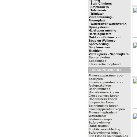
Cycling
-
Stair Climbers
-
Steptrainers
-
Tafeltennis
-
Trilplaten -
Vibratietraining -
Powerplate
-
Waterrower WaterworkX
Gymsysteem
Hardlopen running
Hartslagmeters
Outdoor - Buitensport
Spas en Wellness
Sportvoeding -
Supplementen
Triathlon
Verrekijkers - Nachtkijkers
Sportartikelen
Speedbikes
Elektrische loopband
FITNESS INFORMATIEF
Fitnessapparatuur voor
bedrijven
Fitnessapparatuur voor
fysiopraktijken
Bedrijfsfitness
Hometrainers kopen
Crosstrainers kopen
Roeitrainers kopen
Loopanden kopen
Spinningbike kopen
Krachtapparatuur kopen
Fitnessinspiratie.nl
Waterdichte
telefoonhoesjes
Saferswimmer
HUUB triatlon
Funkita zwemkleding
Saferswimmer kopen
Life Fitness spinningbikes