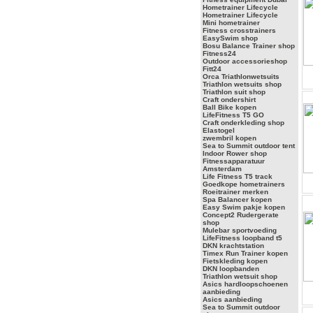
Hometrainer Lifecycle
Hometrainer Lifecycle
Mini hometrainer
Fitness crosstrainers
EasySwim shop
Bosu Balance Trainer shop
Fitness24
Outdoor accessorieshop
Fitt24
Orca Triathlonwetsuits
Triathlon wetsuits shop
Triathlon suit shop
Craft ondershirt
Ball Bike kopen
LifeFitness T5 GO
Craft onderkleding shop
Elastogel
zwembril kopen
Sea to Summit outdoor tent
Indoor Rower shop
Fitnessapparatuur
Amsterdam
Life Fitness T5 track
Goedkope hometrainers
Roeitrainer merken
Spa Balancer kopen
Easy Swim pakje kopen
Concept2 Rudergerate
shop
Mulebar sportvoeding
LifeFitness loopband t5
DKN krachtstation
Timex Run Trainer kopen
Fietskleding kopen
DKN loopbanden
Triathlon wetsuit shop
Asics hardloopschoenen
aanbieding
Asics aanbieding
Sea to Summit outdoor