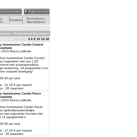
 -
Verrekijkers -
Triathlon
en
Nachtkijkers
odcabines - Hometrainers Ergometers
per pag.:
4
6
8
10
16
30
 hometrainer Cardio Control
stallatie
2010 fitness collectie
hey hometrainer Cardio Control
een ergometer met een LCD
cherm met achtergrondlicht,
ge bediening, 18 programma''s en
zeer soepele beweging!
529.00 per stuk
js : 21.16 € per maand
ur : 36 maanden
 hometrainer Cardio Pacer
stallatie
2010 fitness collectie
hey hometrainer Cardio Pacer
en gebruikersvriendelijke
er met ergometer functies met
st 12 pgogramma''s
429.00 per stuk
js : 17.16 € per maand
ur : 36 maanden