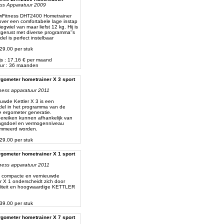
ess Apparatuur 2009
wFitness DHT2400 Hometrainer
over een comfortabele lage instap
egwiel van maar liefst 12 kg. Hij is
tgerust met diverse programma''s
el is perfect instelbaar
429.00 per stuk
js : 17.16 € per maand
ur : 36 maanden
ergometer hometrainer X 3 sport
itness apparatuur 2011
uwde Kettler X 3 is een
del in het programma van de
 ergometer generatie.
ereiken kunnen afhankelijk van
ingsdoel en vermogenniveau
mmeerd worden.
729.00 per stuk
ergometer hometrainer X 1 sport
itness apparatuur 2011
t compacte en vernieuwde
 X 1 onderscheidt zich door
aliteit en hoogwaardige KETTLER
639.00 per stuk
ergometer hometrainer X 7 sport