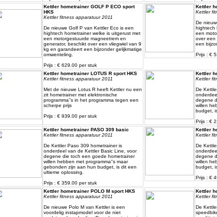
Kettler hometrainer GOLF P ECO sport
Kettler 
HKS
Kettler f
Kettler fitness apparatuur 2011
De nieuwe
De nieuwe Golf P van Kettler Eco is een
hightech 
hightech hometrainer welke is uitgerust met
een moto
een motorgestuurde magneetrem en
over een 
generator, beschikt over een vliegwiel van 9
een bijzo
kg en garandeert een bijzonder gelijkmatige
omwenteling.
Prijs : € 
Prijs : € 629.00 per stuk
Kettler hometrainer LOTUS R sport HKS
Kettler 
Kettler fitness apparatuur 2011
Kettler f
Met de nieuwe Lotus R heeft Kettler nu een
De Kettle
zit hometrainer met elektronische
onderdeel
programma''s in het programma tegen een
degene d
scherpe prijs
willen h
budget, i
Prijs : € 939.00 per stuk
Prijs : € 
Kettler hometrainer PASO 309 basic
Kettler 
Kettler fitness apparatuur 2011
Kettler f
De Kettler Paso 309 hometrainer is
De Kettle
onderdeel van de Kettler Basic Line, voor
onderdeel
degene die toch een goede hometrainer
degene d
willen hebben met programma''s maar
willen h
gebonden zijn aan hun budget, is dit een
budget, i
ultieme oplossing.
Prijs : € 
Prijs : € 359.00 per stuk
Kettler hometrainer POLO M sport HKS
Kettler 
Kettler fitness apparatuur 2011
Kettler f
De nieuwe Polo M van Kettler is een
De Kettle
voordelig instapmodel voor de niet
speedbike