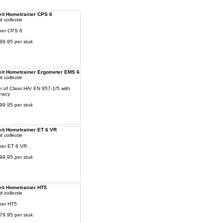
eit Hometrainer CPS 6
t collectie
ner CPS 6
199.95 per stuk
eit Hometrainer Ergometer EMS 6
t collectie
 of Class HA/ EN 957-1/5 with
racy
399.95 per stuk
eit Hometrainer ET 6 VR
t collectie
ner ET 6 VR
499.95 per stuk
eit Hometrainer HT5
t collectie
ner HT5
279.95 per stuk