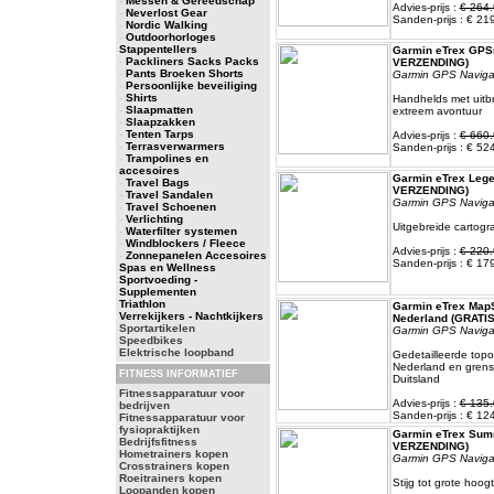
-
Messen & Gereedschap
Advies-prijs :
€ 264.
-
Neverlost Gear
Sanden-prijs : € 21
-
Nordic Walking
-
Outdoorhorloges
Stappentellers
Garmin eTrex GPS
-
Packliners Sacks Packs
VERZENDING)
-
Pants Broeken Shorts
Garmin GPS Naviga
-
Persoonlijke beveiliging
-
Shirts
Handhelds met uitb
-
Slaapmatten
extreem avontuur
-
Slaapzakken
-
Tenten Tarps
Advies-prijs :
€ 660.
-
Terrasverwarmers
Sanden-prijs : € 52
-
Trampolines en
accesoires
Garmin eTrex Leg
-
Travel Bags
VERZENDING)
-
Travel Sandalen
Garmin GPS Naviga
-
Travel Schoenen
-
Verlichting
Uitgebreide cartogr
-
Waterfilter systemen
-
Windblockers / Fleece
Advies-prijs :
€ 220.
-
Zonnepanelen Accesoires
Sanden-prijs : € 17
Spas en Wellness
Sportvoeding -
Supplementen
Triathlon
Garmin eTrex Map
Verrekijkers - Nachtkijkers
Nederland (GRATI
Sportartikelen
Garmin GPS Naviga
Speedbikes
Elektrische loopband
Gedetailleerde topo
Nederland en grens
FITNESS INFORMATIEF
Duitsland
Fitnessapparatuur voor
Advies-prijs :
€ 135.
bedrijven
Sanden-prijs : € 12
Fitnessapparatuur voor
fysiopraktijken
Garmin eTrex Sum
Bedrijfsfitness
VERZENDING)
Hometrainers kopen
Garmin GPS Naviga
Crosstrainers kopen
Roeitrainers kopen
Stijg tot grote hoog
Loopanden kopen