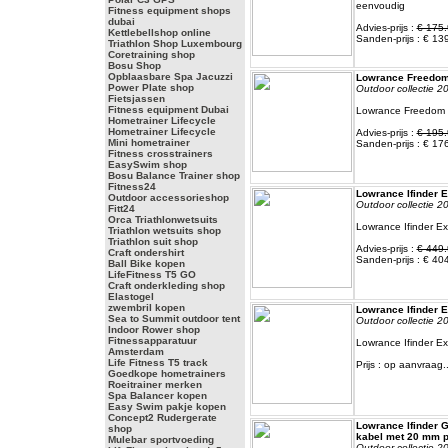
eenvoudig
Fitness equipment shops
dubai
Advies-prijs :
€ 175.
Kettlebellshop online
Sanden-prijs : € 13
Triathlon Shop Luxembourg
Coretraining shop
Bosu Shop
Opblaasbare Spa Jacuzzi
Lowrance Freedom
Power Plate shop
Outdoor collectie 2
Fietsjassen
Fitness equipment Dubai
Lowrance Freedom 
Hometrainer Lifecycle
Hometrainer Lifecycle
Advies-prijs :
€ 195.
Mini hometrainer
Sanden-prijs : € 17
Fitness crosstrainers
EasySwim shop
Bosu Balance Trainer shop
Fitness24
Lowrance Ifinder E
Outdoor accessorieshop
Outdoor collectie 2
Fitt24
Orca Triathlonwetsuits
Lowrance Ifinder Ex
Triathlon wetsuits shop
Triathlon suit shop
Advies-prijs :
€ 449.
Craft ondershirt
Sanden-prijs : € 40
Ball Bike kopen
LifeFitness T5 GO
Craft onderkleding shop
Elastogel
zwembril kopen
Lowrance Ifinder E
Sea to Summit outdoor tent
Outdoor collectie 2
Indoor Rower shop
Fitnessapparatuur
Lowrance Ifinder Ex
Amsterdam
Life Fitness T5 track
Prijs : op aanvraag..
Goedkope hometrainers
Roeitrainer merken
Spa Balancer kopen
Easy Swim pakje kopen
Concept2 Rudergerate
Lowrance Ifinder G
shop
kabel met 20 mm p
Mulebar sportvoeding
Outdoor collectie 2