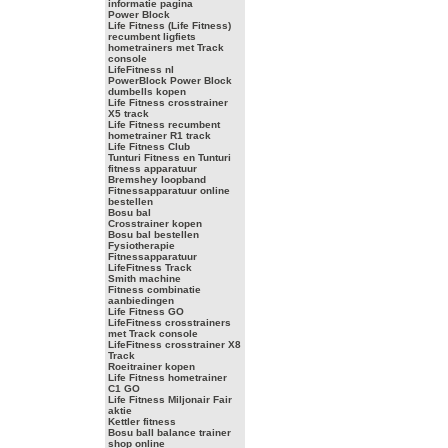
informatie pagina
Power Block
Life Fitness (Life Fitness)
recumbent ligfiets
hometrainers met Track
console
LifeFitness nl
PowerBlock Power Block
dumbells kopen
Life Fitness crosstrainer
X5 track
Life Fitness recumbent
hometrainer R1 track
Life Fitness Club
Tunturi Fitness en Tunturi
fitness apparatuur
Bremshey loopband
Fitnessapparatuur online
bestellen
Bosu bal
Crosstrainer kopen
Bosu bal bestellen
Fysiotherapie
Fitnessapparatuur
LifeFitness Track
Smith machine
Fitness combinatie
aanbiedingen
Life Fitness GO
LifeFitness crosstrainers
met Track console
LifeFitness crosstrainer X8
Track
Roeitrainer kopen
Life Fitness hometrainer
C1 GO
Life Fitness Miljonair Fair
aktie
Kettler fitness
Bosu ball balance trainer
shop online