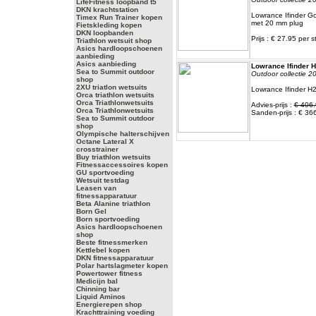
LifeFitness loopband t5
DKN krachtstation
Lowrance Ifinder Go
Timex Run Trainer kopen
met 20 mm plug
Fietskleding kopen
DKN loopbanden
Prijs : € 27.95 per s
Triathlon wetsuit shop
Asics hardloopschoenen
aanbieding
Asics aanbieding
Lowrance Ifinder 
Sea to Summit outdoor
Outdoor collectie 2
shop
2XU triatlon wetsuits
Lowrance Ifinder 
Orca triathlon wetsuits
Orca Triathlonwetsuits
Advies-prijs :
€ 406.
Orca Triathlonwetsuits
Sanden-prijs : € 36
Sea to Summit outdoor
shop
Olympische halterschijven
Octane Lateral X
crosstrainer
Buy triathlon wetsuits
Fitnessaccessoires kopen
GU sportvoeding
Wetsuit testdag
Leasen van
fitnessapparatuur
Beta Alanine triathlon
Born Gel
Born sportvoeding
Asics hardloopschoenen
shop
Beste fitnessmerken
Kettlebel kopen
DKN fitnessapparatuur
Polar hartslagmeter kopen
Powertower fitness
Medicijn bal
Chinning bar
Liquid Aminos
Energierepen shop
Krachttraining voeding