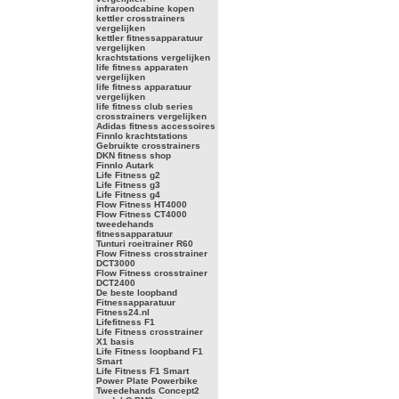
infraroodcabine kopen
kettler crosstrainers
vergelijken
kettler fitnessapparatuur
vergelijken
krachtstations vergelijken
life fitness apparaten
vergelijken
life fitness apparatuur
vergelijken
life fitness club series
crosstrainers vergelijken
Adidas fitness accessoires
Finnlo krachtstations
Gebruikte crosstrainers
DKN fitness shop
Finnlo Autark
Life Fitness g2
Life Fitness g3
Life Fitness g4
Flow Fitness HT4000
Flow Fitness CT4000
tweedehands
fitnessapparatuur
Tunturi roeitrainer R60
Flow Fitness crosstrainer
DCT3000
Flow Fitness crosstrainer
DCT2400
De beste loopband
Fitnessapparatuur
Fitness24.nl
Lifefitness F1
Life Fitness crosstrainer
X1 basis
Life Fitness loopband F1
Smart
Life Fitness F1 Smart
Power Plate Powerbike
Tweedehands Concept2