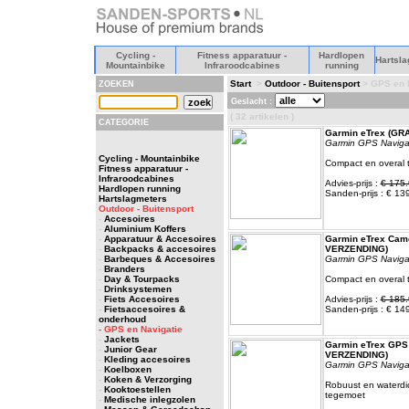
Cycling -
Fitness apparatuur -
Hardlopen
Hartsla
Mountainbike
Infraroodcabines
running
Start
>
Outdoor - Buitensport
> GPS en N
ZOEKEN
Geslacht :
( 32 artikelen )
CATEGORIE
Garmin eTrex (GR
Garmin GPS Naviga
Cycling - Mountainbike
Compact en overal 
Fitness apparatuur -
Infraroodcabines
Advies-prijs :
€ 175.
Hardlopen running
Sanden-prijs : € 13
Hartslagmeters
Outdoor - Buitensport
-
Accesoires
-
Aluminium Koffers
-
Apparatuur & Accesoires
Garmin eTrex Cam
-
Backpacks & accesoires
VERZENDING)
-
Barbeques & Accesoires
Garmin GPS Naviga
-
Branders
-
Day & Tourpacks
Compact en overal 
-
Drinksystemen
-
Fiets Accesoires
Advies-prijs :
€ 185.
-
Fietsaccesoires &
Sanden-prijs : € 14
onderhoud
- GPS en Navigatie
-
Jackets
Garmin eTrex GPS
-
Junior Gear
VERZENDING)
-
Kleding accesoires
Garmin GPS Naviga
-
Koelboxen
-
Koken & Verzorging
Robuust en waterdic
-
Kooktoestellen
tegemoet
-
Medische inlegzolen