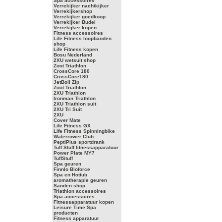
Spa accessoires
Verrekijker nachtkijker
Verrekijkershop
Verrekijker goedkoop
Verrekijker Budel
Verrekijker kopen
Fitness accessoires
Life Fitness loopbanden
shop
Life Fitness kopen
Bosu Nederland
2XU wetsuit shop
Zoot Triathlon
CrossCore 180
CrossCore180
JetBoil Zip
Zoot Triathlon
2XU Triathlon
Ironman Triathlon
2XU Triathlon suit
2XU Tri Suit
2XU
Cover Mate
Life Fitness GX
Life Fitness Spinningbike
Waterrower Club
PeptiPlus sportdrank
Tuff Stuff fitnessapparatuur
Power Plate MY7
TuffStuff
Spa geuren
Finnlo Bioforce
Spa en Hottub
aromatherapie geuren
Sanden shop
Triathlon accessoires
Spa accessoires
Fitnessapparatuur kopen
Leisure Time Spa
producten
Fitness apparatuur