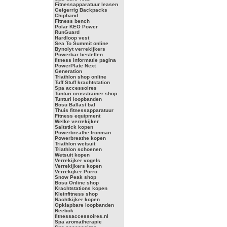
Fitnessapparatuur leasen
Geigerrig Backpacks
Chipband
Fitness bench
Polar KEO Power
RunGuard
Hardloop vest
Sea To Summit online
Bynolyt verrekijkers
Powerbar bestellen
fitness informatie pagina
PowerPlate Next
Generation
Triathlon shop online
Tuff Stuff krachtstation
Spa accessoires
Tunturi crosstrainer shop
Tunturi loopbanden
Bosu Ballast bal
Thuis fitnessapparatuur
Fitness equipment
Welke verrekijker
Saltstick kopen
Powerbreathe Ironman
Powerbreathe kopen
Triathlon wetsuit
Triathlon schoenen
Wetsuit kopen
Verrekijker vogels
Verrekijkers kopen
Verrekijker Porro
Snow Peak shop
Bosu Online shop
Krachtstations kopen
Kleinfitness shop
Nachtkijker kopen
Opklapbare loopbanden
Reebok
fitnessaccessoires.nl
Spa aromatherapie