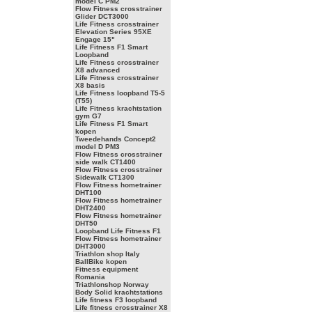
model C PM2
Flow Fitness crosstrainer
Glider DCT3000
Life Fitness crosstrainer
Elevation Series 95XE
Engage 15"
Life Fitness F1 Smart
Loopband
Life Fitness crosstrainer
X8 advanced
Life Fitness crosstrainer
X8 basis
Life Fitness loopband T5-5
(T55)
Life Fitness krachtstation
gym G7
Life Fitness F1 Smart
kopen
Tweedehands Concept2
model D PM3
Flow Fitness crosstrainer
side walk CT1400
Flow Fitness crosstrainer
Sidewalk CT1300
Flow Fitness hometrainer
DHT100
Flow Fitness hometrainer
DHT2400
Flow Fitness hometrainer
DHT50
Loopband Life Fitness F1
Flow Fitness hometrainer
DHT3000
Triathlon shop Italy
BallBike kopen
Fitness equipment
Romania
Triathlonshop Norway
Body Solid krachtstations
Life fitness F3 loopband
Life fitness crosstrainer X8