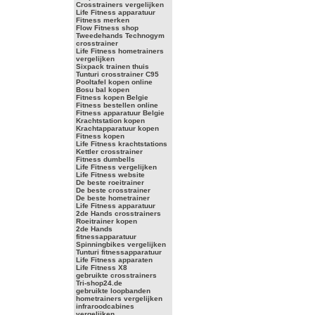
Crosstrainers vergelijken
Life Fitness apparatuur
Fitness merken
Flow Fitness shop
Tweedehands Technogym
crosstrainer
Life Fitness hometrainers
vergelijken
Sixpack trainen thuis
Tunturi crosstrainer C95
Pooltafel kopen online
Bosu bal kopen
Fitness kopen Belgie
Fitness bestellen online
Fitness apparatuur Belgie
Krachtstation kopen
Krachtapparatuur kopen
Fitness kopen
Life Fitness krachtstations
Kettler crosstrainer
Fitness dumbells
Life Fitness vergelijken
Life Fitness website
De beste roeitrainer
De beste crosstrainer
De beste hometrainer
Life Fitness apparatuur
2de Hands crosstrainers
Roeitrainer kopen
2de Hands
fitnessapparatuur
Spinningbikes vergelijken
Tunturi fitnessapparatuur
Life Fitness apparaten
Life Fitness X8
gebruikte crosstrainers
Tri-shop24.de
gebruikte loopbanden
hometrainers vergelijken
infraroodcabines
vergelijken