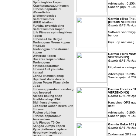
Spinningbike kopen
Advies-prijs :
€ 250.
Krachtapparatuur kopen
Sanden-prijs : € 19
Fitnessinspiratie.nl
Waterdichte
telefoonhoesjes
Garmin eTrex Trip
Saferswimmer
(GRATIS VERZEND
HUUB triatlon
Garmin GPS Naviga
Funkita zwemkleding
Saferswimmer kopen
Software voor waypo
Life Fitness spinningbikes
behoor
kopen
Fitness24.be Belgie
Prijs : op aanvraag..
Technogym Myrun kopen
Fitt24.de
Technogym crosstrainer
kopen
Garmin eTrex Vist
Waterski kopen
VERZENDING)
Bokszak kopen online
Garmin GPS Naviga
Technogym
fitnessapparatuur
Uitgebreide cartogr
fitness24.nl you tube
kanaal
Advies-prijs :
€ 295.
Zone3 Triathlon shop
Sanden-prijs : € 23
Bijenkorf dolle dwaze
dagen Power Plate aktie
2014
Fitnessapparatuur vandaag
Garmin Foretrex 1
nog bezorgd
VERZENDING)
Adidas boxing shop
Garmin GPS Naviga
Triathlonshop USA
Sidi fietsschoenen
Handsfree GPS navig
Excellent wonen beurs Life
doet
Fitness
Fusion triathlon
Advies-prijs :
€ 205.
Fitness apparatuur
Sanden-prijs : € 15
Amsterdam
Life Fitness T5 Go
Garmin Geko 201 
Kangoo Jumps kopen
Garmin GPS Naviga
Pyro platform adapters
Hyperkewl koelvest
Zakformaat GPS navi
Polar C3 GPS