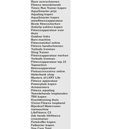
Race overschoenen
Fitness tweedehands
Timex Run Trainer kopen
AquaSmarter prijs
Aquabag kopen
AquaSmarter kopen
wwwfitnessapparatuur
Beste fitnessmerken
Antislip sokken kopen
Fitnessapparatuur voor
thuis
Outdoor links
Burn machine
Fitnesswinkel online
Fitness handschoenen
Yurbuds Ironman
Sling Trainer
Fitnessapparatuur merken
Yurbuds Ironman
Fitnessapparatuur top 10
Topmerken
fitnessapparatuur
Fietsaccessoires online
Halterbank shop
Masters of LXRY Life
Fitness apparatuur
Powerplate kopen
Armwarmers
Fitness aquabag
Tweedehands loopbanden
TRX kopen
Krachttraining thuis
Vision Fitness loopband
Bijenkorf Waterrower
roeimachine
LifeFitness C3
2de hands lifefitness
crosstrainer
Fietskoffer kopen
Fatburner kopen
Spa Care Total