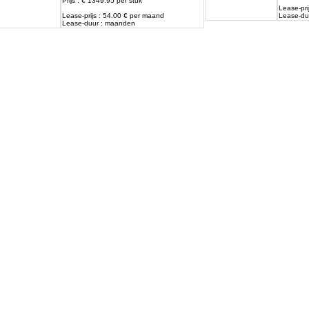
Prijs : € 1349.95 per stuk
Lease-pri
Lease-prijs : 54.00 € per maand
Lease-du
Lease-duur : maanden