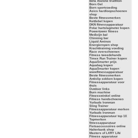
Beta Alanine triathlon
Born Gel
Born sportvoeding
Asics hardloopschoenen
shop
Beste fitnessmerken
Kettlebel kopen
DKN fitnessapparatuur
Polar hartslagmeter kopen
Powertower fitness
Medicijn bal
Chinning bar
Liquid Aminos
Energierepen shop
Krachttraining voeding
Race overschoenen
Fitness tweedehands
Timex Run Trainer kopen
AquaSmarter prijs
Aquabag kopen
AquaSmarter kopen
wwwfitnessapparatuur
Beste fitnessmerken
Antislip sokken kopen
Fitnessapparatuur voor
thuis
Outdoor links
Burn machine
Fitnesswinkel online
Fitness handschoenen
Yurbuds Ironman
Sling Trainer
Fitnessapparatuur merken
Yurbuds Ironman
Fitnessapparatuur top 10
Topmerken
fitnessapparatuur
Fietsaccessoires online
Halterbank shop
Masters of LXRY Life
Fitness apparatuur