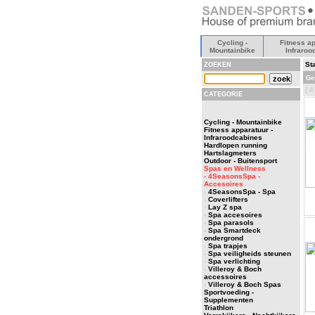
Cycling -
Fitness ap
Mountainbike
Infraroo
Sta
ZOEKEN
Ges
( 4
CATEGORIE
Cycling - Mountainbike
Fitness apparatuur -
Infraroodcabines
Hardlopen running
Hartslagmeters
Outdoor - Buitensport
Spas en Wellness
- 4SeasonsSpa -
Accesoires
-
4SeasonsSpa - Spa
-
Coverlifters
-
Lay Z spa
-
Spa accesoires
-
Spa parasols
-
Spa Smartdeck
ondergrond
-
Spa trapjes
-
Spa veiligheids steunen
-
Spa verlichting
-
Villeroy & Boch
accessoires
-
Villeroy & Boch Spas
Sportvoeding -
Supplementen
Triathlon