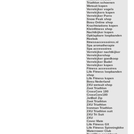
Triathlon schoenen
Wetsuit kopen
Verrekijker vogels
Verrekijkers kopen
Verrekijker Porro
Snow Peak shop
Bosu Online shop
Krachtstations kopen
Kleinfitness shop
Nachtkijker kopen
Opklapbare loopbanden
Reebok
fitnessaccessoires.nl
Spa aromatherapie
Spa accessoires
Verrekijker nachtkijker
Verrekijkershop
Verrekijker goedkoop
Verrekijker Budel
Verrekijker kopen
Fitness accessoires
Life Fitness loopbanden
shop
Life Fitness kopen
Bosu Nederland
2XU wetsuit shop
Zoot Triathlon
CrossCore 180
CrossCore180
JetBoil Zip
Zoot Triathlon
2XU Triathlon
Ironman Triathlon
2XU Triathlon suit
2XU Tri Suit
2XU
Cover Mate
Life Fitness GX
Life Fitness Spinningbike
Waterrower Club