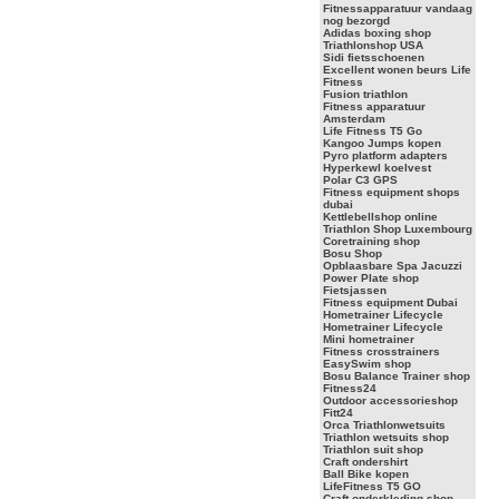
Fitnessapparatuur vandaag
nog bezorgd
Adidas boxing shop
Triathlonshop USA
Sidi fietsschoenen
Excellent wonen beurs Life
Fitness
Fusion triathlon
Fitness apparatuur
Amsterdam
Life Fitness T5 Go
Kangoo Jumps kopen
Pyro platform adapters
Hyperkewl koelvest
Polar C3 GPS
Fitness equipment shops
dubai
Kettlebellshop online
Triathlon Shop Luxembourg
Coretraining shop
Bosu Shop
Opblaasbare Spa Jacuzzi
Power Plate shop
Fietsjassen
Fitness equipment Dubai
Hometrainer Lifecycle
Hometrainer Lifecycle
Mini hometrainer
Fitness crosstrainers
EasySwim shop
Bosu Balance Trainer shop
Fitness24
Outdoor accessorieshop
Fitt24
Orca Triathlonwetsuits
Triathlon wetsuits shop
Triathlon suit shop
Craft ondershirt
Ball Bike kopen
LifeFitness T5 GO
Craft onderkleding shop