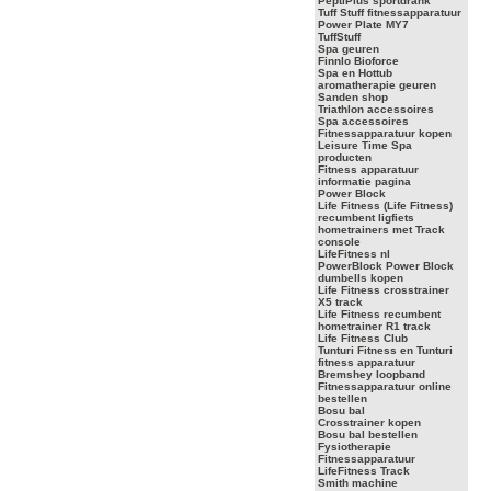
PeptiPlus sportdrank
Tuff Stuff fitnessapparatuur
Power Plate MY7
TuffStuff
Spa geuren
Finnlo Bioforce
Spa en Hottub
aromatherapie geuren
Sanden shop
Triathlon accessoires
Spa accessoires
Fitnessapparatuur kopen
Leisure Time Spa
producten
Fitness apparatuur
informatie pagina
Power Block
Life Fitness (Life Fitness)
recumbent ligfiets
hometrainers met Track
console
LifeFitness nl
PowerBlock Power Block
dumbells kopen
Life Fitness crosstrainer
X5 track
Life Fitness recumbent
hometrainer R1 track
Life Fitness Club
Tunturi Fitness en Tunturi
fitness apparatuur
Bremshey loopband
Fitnessapparatuur online
bestellen
Bosu bal
Crosstrainer kopen
Bosu bal bestellen
Fysiotherapie
Fitnessapparatuur
LifeFitness Track
Smith machine