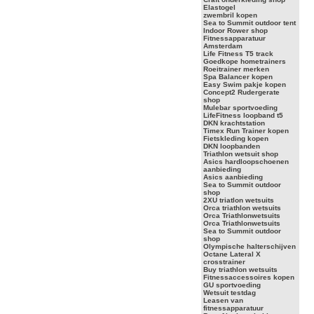
Elastogel
zwembril kopen
Sea to Summit outdoor tent
Indoor Rower shop
Fitnessapparatuur
Amsterdam
Life Fitness T5 track
Goedkope hometrainers
Roeitrainer merken
Spa Balancer kopen
Easy Swim pakje kopen
Concept2 Rudergerate
shop
Mulebar sportvoeding
LifeFitness loopband t5
DKN krachtstation
Timex Run Trainer kopen
Fietskleding kopen
DKN loopbanden
Triathlon wetsuit shop
Asics hardloopschoenen
aanbieding
Asics aanbieding
Sea to Summit outdoor
shop
2XU triatlon wetsuits
Orca triathlon wetsuits
Orca Triathlonwetsuits
Orca Triathlonwetsuits
Sea to Summit outdoor
shop
Olympische halterschijven
Octane Lateral X
crosstrainer
Buy triathlon wetsuits
Fitnessaccessoires kopen
GU sportvoeding
Wetsuit testdag
Leasen van
fitnessapparatuur