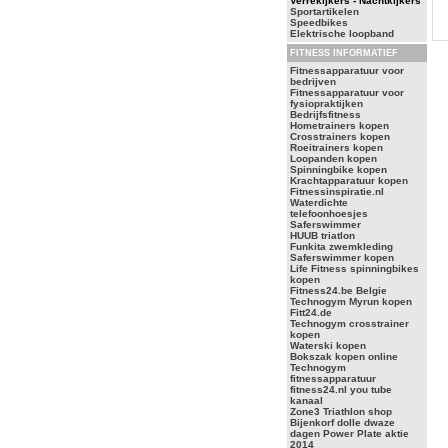
Verrekijkers - Nachtkijkers
Sportartikelen
Speedbikes
Elektrische loopband
FITNESS INFORMATIEF
Fitnessapparatuur voor
bedrijven
Fitnessapparatuur voor
fysiopraktijken
Bedrijfsfitness
Hometrainers kopen
Crosstrainers kopen
Roeitrainers kopen
Loopanden kopen
Spinningbike kopen
Krachtapparatuur kopen
Fitnessinspiratie.nl
Waterdichte
telefoonhoesjes
Saferswimmer
HUUB triatlon
Funkita zwemkleding
Saferswimmer kopen
Life Fitness spinningbikes
kopen
Fitness24.be Belgie
Technogym Myrun kopen
Fitt24.de
Technogym crosstrainer
kopen
Waterski kopen
Bokszak kopen online
Technogym
fitnessapparatuur
fitness24.nl you tube
kanaal
Zone3 Triathlon shop
Bijenkorf dolle dwaze
dagen Power Plate aktie
2014