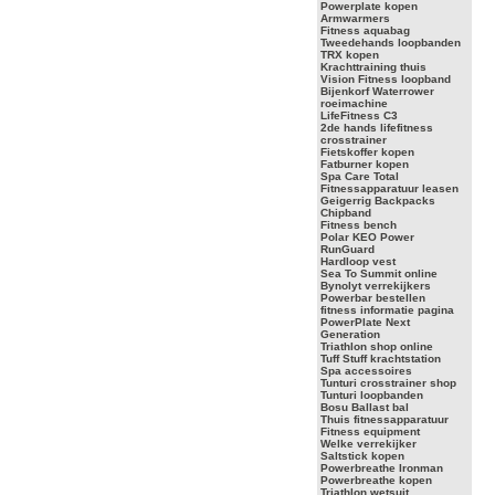
Powerplate kopen
Armwarmers
Fitness aquabag
Tweedehands loopbanden
TRX kopen
Krachttraining thuis
Vision Fitness loopband
Bijenkorf Waterrower
roeimachine
LifeFitness C3
2de hands lifefitness
crosstrainer
Fietskoffer kopen
Fatburner kopen
Spa Care Total
Fitnessapparatuur leasen
Geigerrig Backpacks
Chipband
Fitness bench
Polar KEO Power
RunGuard
Hardloop vest
Sea To Summit online
Bynolyt verrekijkers
Powerbar bestellen
fitness informatie pagina
PowerPlate Next
Generation
Triathlon shop online
Tuff Stuff krachtstation
Spa accessoires
Tunturi crosstrainer shop
Tunturi loopbanden
Bosu Ballast bal
Thuis fitnessapparatuur
Fitness equipment
Welke verrekijker
Saltstick kopen
Powerbreathe Ironman
Powerbreathe kopen
Triathlon wetsuit