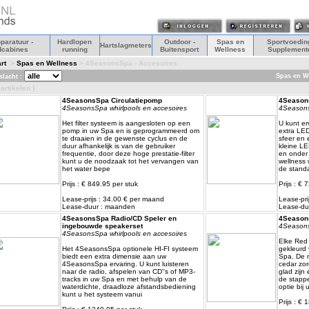
paratuur -
Hardlopen
Outdoor -
Spas en
Sportvoeding
Hartslagmeters
dcabines
running
Buitensport
Wellness
Supplement
rt
>
Spas en Wellness
> 4SeasonsSpa - Accesoires
Spas en W
lacht :
 artikelen )
4SeasonsSpa Circulatiepomp
4Seasons
4SeasonsSpa whirlpools en accesoires
4Seasons
Het filter systeem is aangesloten op een
U kunt er
pomp in uw Spa en is geprogrammeerd om
extra LED
te draaien in de gewenste cyclus en de
sfeer en 
duur afhankelijk is van de gebruiker
kleine LE
frequentie, door deze hoge prestatie-filter
en onder 
kunt u de noodzaak tot het vervangen van
wellness 
het water bepe
de stand
Prijs : € 849.95 per stuk
Prijs : € 
Lease-prijs : 34.00 € per maand
Lease-pri
Lease-duur : maanden
Lease-du
4SeasonsSpa Radio/CD Speler en
4Seasons
ingebouwde speakerset
4Seasons
4SeasonsSpa whirlpools en accesoires
Elke Red
Het 4SeasonsSpa optionele HI-FI systeem
gekleurd 
biedt een extra dimensie aan uw
Spa. De 
4SeasonsSpa ervaring. U kunt luisteren
cedar zor
naar de radio, afspelen van CD''s of MP3-
glad zijn
tracks in uw Spa en met behulp van de
de stappe
waterdichte, draadloze afstandsbediening
optie bij
kunt u het systeem vanui
Prijs : € 