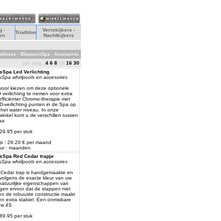
 -
Verrekijkers -
Triathlon
en
Nachtkijkers
ellness - 4SeasonsSpa - Accesoires
per pag.:
4
6
8
10
16
30
Spa Led Verlichting
Spa whirlpools en accesoires
voor kiezen om deze optionele
 verlichting te nemen voor extra
efficiënter Chromo-therapie met
D-verlichting punten in de Spa op
het water niveau. In onze
winkel kunt u de verschillen tussen
aa
729.95 per stuk
js : 29.20 € per maand
ur : maanden
Spa Red Cedar trapje
Spa whirlpools en accesoires
 Cedar trap is handgemaakte en
volgens de exacte kleur van uw
natuurlijke eigenschappen van
gen ervoor dat de stappen niet
 en de robuuste constructie maakt
n extra stabiel. Een onmisbare
 uw 4S
189.95 per stuk