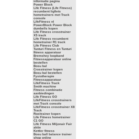
informatie pagina
Power Block
Life Fitness (Life Fitness)
recumbent ligfiets
hometrainers met Track
console
LifeFitness nl
PowerBlock Power Block
dumbells kopen
Life Fitness crosstrainer
X5 track
Life Fitness recumbent
hometrainer R1 track
Life Fitness Club
Tunturi Fitness en Tunturi
fitness apparatuur
Bremshey loopband
Fitnessapparatuur online
bestellen
Bosu bal
Crosstrainer kopen
Bosu bal bestellen
Fysiotherapie
Fitnessapparatuur
LifeFitness Track
Smith machine
Fitness combinatie
aanbiedingen
Life Fitness GO
LifeFitness crosstrainers
met Track console
LifeFitness crosstrainer X8
Track
Roeitrainer kopen
Life Fitness hometrainer
C1 GO
Life Fitness Miljonair Fair
aktie
Kettler fitness
Bosu ball balance trainer
shop online