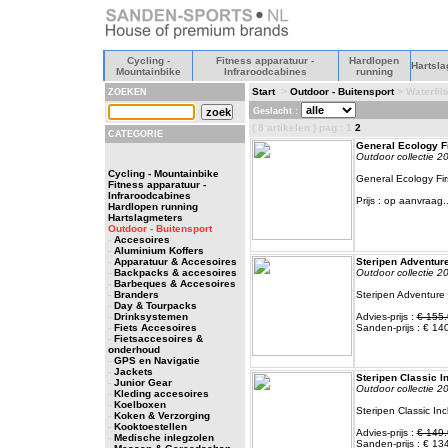
Cycling -
Fitness apparatuur -
Hardlopen
Hartsla
Mountainbike
Infraroodcabines
running
Start
>
Outdoor - Buitensport
> Waterfil
ZOEKEN
Geslacht :
( 8 artikelen ) pag.: 1
2
CATEGORIE
General Ecology F
Outdoor collectie 2
Cycling - Mountainbike
General Ecology Fi
Fitness apparatuur -
Infraroodcabines
Prijs : op aanvraag..
Hardlopen running
Hartslagmeters
Outdoor - Buitensport
-
Accesoires
-
Aluminium Koffers
-
Apparatuur & Accesoires
Steripen Adventur
-
Backpacks & accesoires
Outdoor collectie 2
-
Barbeques & Accesoires
-
Branders
Steripen Adventure
-
Day & Tourpacks
-
Drinksystemen
Advies-prijs :
€ 155.
-
Fiets Accesoires
Sanden-prijs : € 14
-
Fietsaccesoires &
onderhoud
-
GPS en Navigatie
-
Jackets
Steripen Classic Inc
-
Junior Gear
Outdoor collectie 2
-
Kleding accesoires
-
Koelboxen
Steripen Classic Incl
-
Koken & Verzorging
-
Kooktoestellen
Advies-prijs :
€ 149.
-
Medische inlegzolen
Sanden-prijs : € 13