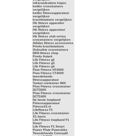
infraroodcabine kopen
kettler crosstrainers
vergelijken
kettler fitnessapparatuur
vergelijken
krachtstations vergelijken
life fitness apparaten
vergelijken
life fitness apparatuur
vergelijken
life fitness club series
crosstrainers vergelijken
Adidas fitness accessoires
Finnlo krachtstations
Gebruikte crosstrainers
DKN fitness shop
Finnlo Autark
Life Fitness g2
Life Fitness g3
Life Fitness g4
Flow Fitness HT4000
Flow Fitness CT4000
tweedehands
fitnessapparatuur
Tunturi roeitrainer R60
Flow Fitness crosstrainer
DCT3000
Flow Fitness crosstrainer
DCT2400
De beste loopband
Fitnessapparatuur
Fitness24.nl
Lifefitness F1
Life Fitness crosstrainer
X1 basis
Life Fitness loopband F1
Smart
Life Fitness F1 Smart
Power Plate Powerbike
Tweedehands Concept2