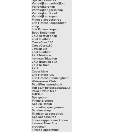
Spa accessoires
Verrekijker nachtkijker
Verrekijkershop
Verrekijker goedkoop
Verrekijker Budel
Verrekijker kopen
Fitness accessoires
Life Fitness loopbanden
shop
Life Fitness kopen
Bosu Nederland
2XU wetsuit shop
Zoot Triathlon
CrossCore 180
CrossCore180
JetBoil Zip
Zoot Triathlon
2XU Triathlon
Ironman Triathlon
2XU Triathlon suit
2XU Tri Suit
2XU
Cover Mate
Life Fitness GX
Life Fitness Spinningbike
Waterrower Club
PeptiPlus sportdrank
Tuff Stuff fitnessapparatuur
Power Plate MY7
TuffStuff
Spa geuren
Finnlo Bioforce
Spa en Hottub
aromatherapie geuren
Sanden shop
Triathlon accessoires
Spa accessoires
Fitnessapparatuur kopen
Leisure Time Spa
producten
Fitness apparatuur