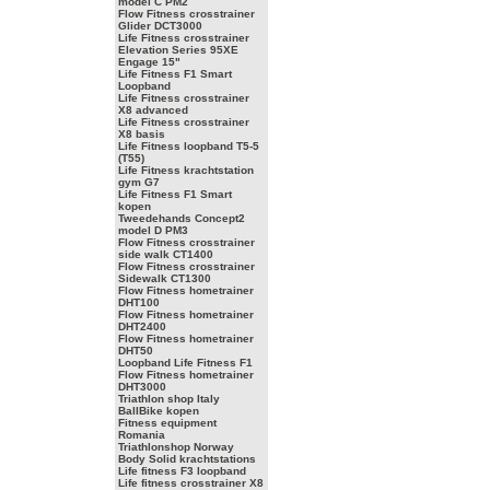
model C PM2
Flow Fitness crosstrainer
Glider DCT3000
Life Fitness crosstrainer
Elevation Series 95XE
Engage 15"
Life Fitness F1 Smart
Loopband
Life Fitness crosstrainer
X8 advanced
Life Fitness crosstrainer
X8 basis
Life Fitness loopband T5-5
(T55)
Life Fitness krachtstation
gym G7
Life Fitness F1 Smart
kopen
Tweedehands Concept2
model D PM3
Flow Fitness crosstrainer
side walk CT1400
Flow Fitness crosstrainer
Sidewalk CT1300
Flow Fitness hometrainer
DHT100
Flow Fitness hometrainer
DHT2400
Flow Fitness hometrainer
DHT50
Loopband Life Fitness F1
Flow Fitness hometrainer
DHT3000
Triathlon shop Italy
BallBike kopen
Fitness equipment
Romania
Triathlonshop Norway
Body Solid krachtstations
Life fitness F3 loopband
Life fitness crosstrainer X8