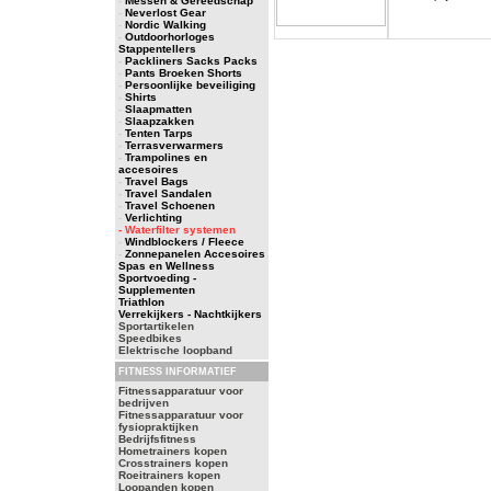
-
Messen & Gereedschap
-
Neverlost Gear
-
Nordic Walking
-
Outdoorhorloges
Stappentellers
-
Packliners Sacks Packs
-
Pants Broeken Shorts
-
Persoonlijke beveiliging
-
Shirts
-
Slaapmatten
-
Slaapzakken
-
Tenten Tarps
-
Terrasverwarmers
-
Trampolines en
accesoires
-
Travel Bags
-
Travel Sandalen
-
Travel Schoenen
-
Verlichting
- Waterfilter systemen
-
Windblockers / Fleece
-
Zonnepanelen Accesoires
Spas en Wellness
Sportvoeding -
Supplementen
Triathlon
Verrekijkers - Nachtkijkers
Sportartikelen
Speedbikes
Elektrische loopband
FITNESS INFORMATIEF
Fitnessapparatuur voor
bedrijven
Fitnessapparatuur voor
fysiopraktijken
Bedrijfsfitness
Hometrainers kopen
Crosstrainers kopen
Roeitrainers kopen
Loopanden kopen