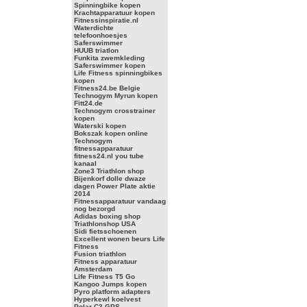
Spinningbike kopen
Krachtapparatuur kopen
Fitnessinspiratie.nl
Waterdichte
telefoonhoesjes
Saferswimmer
HUUB triatlon
Funkita zwemkleding
Saferswimmer kopen
Life Fitness spinningbikes
kopen
Fitness24.be Belgie
Technogym Myrun kopen
Fitt24.de
Technogym crosstrainer
kopen
Waterski kopen
Bokszak kopen online
Technogym
fitnessapparatuur
fitness24.nl you tube
kanaal
Zone3 Triathlon shop
Bijenkorf dolle dwaze
dagen Power Plate aktie
2014
Fitnessapparatuur vandaag
nog bezorgd
Adidas boxing shop
Triathlonshop USA
Sidi fietsschoenen
Excellent wonen beurs Life
Fitness
Fusion triathlon
Fitness apparatuur
Amsterdam
Life Fitness T5 Go
Kangoo Jumps kopen
Pyro platform adapters
Hyperkewl koelvest
Polar C3 GPS