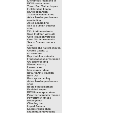
LifeFitness loopband t5
DKN krachtstation
Timex Run Trainer kopen
Fietskleding kopen
DKN loopbanden
Triathlon wetsuit shop
Asics hardloopschoenen
aanbieding
Asics aanbieding
Sea to Summit outdoor
shop
2XU triatlon wetsuits
Orca triathlon wetsuits
Orca Triathlonwetsuits
Orca Triathlonwetsuits
Sea to Summit outdoor
shop
Olympische halterschijven
Octane Lateral X
crosstrainer
Buy triathlon wetsuits
Fitnessaccessoires kopen
GU sportvoeding
Wetsuit testdag
Leasen van
fitnessapparatuur
Beta Alanine triathlon
Born Gel
Born sportvoeding
Asics hardloopschoenen
shop
Beste fitnessmerken
Kettlebel kopen
DKN fitnessapparatuur
Polar hartslagmeter kopen
Powertower fitness
Medicijn bal
Chinning bar
Liquid Aminos
Energierepen shop
Krachttraining voeding