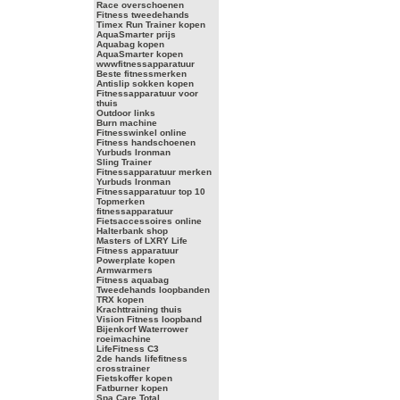
Race overschoenen
Fitness tweedehands
Timex Run Trainer kopen
AquaSmarter prijs
Aquabag kopen
AquaSmarter kopen
wwwfitnessapparatuur
Beste fitnessmerken
Antislip sokken kopen
Fitnessapparatuur voor
thuis
Outdoor links
Burn machine
Fitnesswinkel online
Fitness handschoenen
Yurbuds Ironman
Sling Trainer
Fitnessapparatuur merken
Yurbuds Ironman
Fitnessapparatuur top 10
Topmerken
fitnessapparatuur
Fietsaccessoires online
Halterbank shop
Masters of LXRY Life
Fitness apparatuur
Powerplate kopen
Armwarmers
Fitness aquabag
Tweedehands loopbanden
TRX kopen
Krachttraining thuis
Vision Fitness loopband
Bijenkorf Waterrower
roeimachine
LifeFitness C3
2de hands lifefitness
crosstrainer
Fietskoffer kopen
Fatburner kopen
Spa Care Total