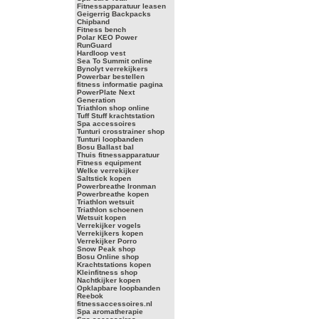
Fitnessapparatuur leasen
Geigerrig Backpacks
Chipband
Fitness bench
Polar KEO Power
RunGuard
Hardloop vest
Sea To Summit online
Bynolyt verrekijkers
Powerbar bestellen
fitness informatie pagina
PowerPlate Next
Generation
Triathlon shop online
Tuff Stuff krachtstation
Spa accessoires
Tunturi crosstrainer shop
Tunturi loopbanden
Bosu Ballast bal
Thuis fitnessapparatuur
Fitness equipment
Welke verrekijker
Saltstick kopen
Powerbreathe Ironman
Powerbreathe kopen
Triathlon wetsuit
Triathlon schoenen
Wetsuit kopen
Verrekijker vogels
Verrekijkers kopen
Verrekijker Porro
Snow Peak shop
Bosu Online shop
Krachtstations kopen
Kleinfitness shop
Nachtkijker kopen
Opklapbare loopbanden
Reebok
fitnessaccessoires.nl
Spa aromatherapie