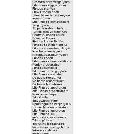
Crosstrainers vergelijken
Life Fitness apparatuur
Fitness merken
Flow Fitness shop
Tweedehands Technogym
crosstrainer
Life Fitness hometrainers
vergelijken
Sixpack trainen thuis
Tunturi crosstrainer C95
Pooltafel kopen online
Bosu bal kopen
Fitness kopen Belgie
Fitness bestellen online
Fitness apparatuur Belgie
Krachtstation kopen
Krachtapparatuur kopen
Fitness kopen
Life Fitness krachtstations
Kettler crosstrainer
Fitness dumbells
Life Fitness vergelijken
Life Fitness website
De beste roeitrainer
De beste crosstrainer
De beste hometrainer
Life Fitness apparatuur
2de Hands crosstrainers
Roeitrainer kopen
2de Hands
fitnessapparatuur
Spinningbikes vergelijken
Tunturi fitnessapparatuur
Life Fitness apparaten
Life Fitness X8
gebruikte crosstrainers
Tri-shop24.de
gebruikte loopbanden
hometrainers vergelijken
infraroodcabines
vergelijken