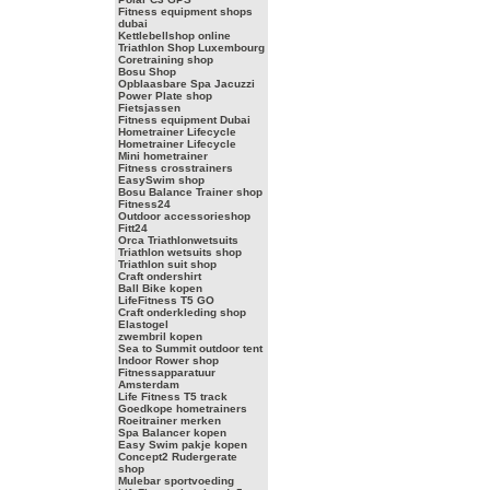
Fitness equipment shops
dubai
Kettlebellshop online
Triathlon Shop Luxembourg
Coretraining shop
Bosu Shop
Opblaasbare Spa Jacuzzi
Power Plate shop
Fietsjassen
Fitness equipment Dubai
Hometrainer Lifecycle
Hometrainer Lifecycle
Mini hometrainer
Fitness crosstrainers
EasySwim shop
Bosu Balance Trainer shop
Fitness24
Outdoor accessorieshop
Fitt24
Orca Triathlonwetsuits
Triathlon wetsuits shop
Triathlon suit shop
Craft ondershirt
Ball Bike kopen
LifeFitness T5 GO
Craft onderkleding shop
Elastogel
zwembril kopen
Sea to Summit outdoor tent
Indoor Rower shop
Fitnessapparatuur
Amsterdam
Life Fitness T5 track
Goedkope hometrainers
Roeitrainer merken
Spa Balancer kopen
Easy Swim pakje kopen
Concept2 Rudergerate
shop
Mulebar sportvoeding