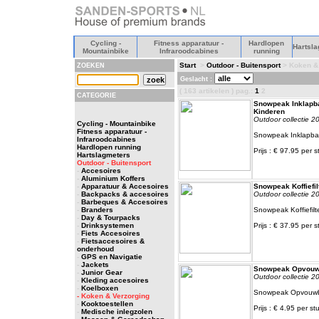
Cycling -
Fitness apparatuur -
Hardlopen
Hartsla
Mountainbike
Infraroodcabines
running
Start
>
Outdoor - Buitensport
> Koken & 
ZOEKEN
Geslacht :
( 163 artikelen ) pag.:
1
2
CATEGORIE
Snowpeak Inklapba
Kinderen
Outdoor collectie 2
Cycling - Mountainbike
Fitness apparatuur -
Snowpeak Inklapbar
Infraroodcabines
Hardlopen running
Prijs : € 97.95 per s
Hartslagmeters
Outdoor - Buitensport
-
Accesoires
-
Aluminium Koffers
-
Apparatuur & Accesoires
Snowpeak Koffiefil
-
Backpacks & accesoires
Outdoor collectie 2
-
Barbeques & Accesoires
-
Branders
Snowpeak Koffiefilt
-
Day & Tourpacks
-
Drinksystemen
Prijs : € 37.95 per s
-
Fiets Accesoires
-
Fietsaccesoires &
onderhoud
-
GPS en Navigatie
-
Jackets
Snowpeak Opvouw
-
Junior Gear
Outdoor collectie 2
-
Kleding accesoires
-
Koelboxen
Snowpeak Opvouwb
- Koken & Verzorging
-
Kooktoestellen
Prijs : € 4.95 per st
-
Medische inlegzolen