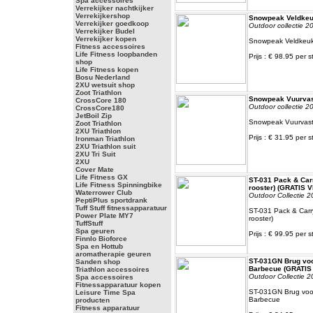
Spa accessoires
Verrekijker nachtkijker
Verrekijkershop
Snowpeak Veldkeu
Verrekijker goedkoop
Outdoor collectie 2
Verrekijker Budel
Verrekijker kopen
Snowpeak Veldkeu
Fitness accessoires
Life Fitness loopbanden
Prijs : € 98.95 per s
shop
Life Fitness kopen
Bosu Nederland
2XU wetsuit shop
Zoot Triathlon
Snowpeak Vuurvas
CrossCore 180
Outdoor collectie 2
CrossCore180
JetBoil Zip
Snowpeak Vuurvas
Zoot Triathlon
2XU Triathlon
Prijs : € 31.95 per s
Ironman Triathlon
2XU Triathlon suit
2XU Tri Suit
2XU
Cover Mate
Life Fitness GX
ST-031 Pack & Car
Life Fitness Spinningbike
rooster) (GRATIS 
Waterrower Club
Outdoor Collectie 2
PeptiPlus sportdrank
Tuff Stuff fitnessapparatuur
ST-031 Pack & Carr
Power Plate MY7
rooster)
TuffStuff
Spa geuren
Prijs : € 99.95 per s
Finnlo Bioforce
Spa en Hottub
aromatherapie geuren
ST-031GN Brug voo
Sanden shop
Barbecue (GRATI
Triathlon accessoires
Outdoor Collectie 2
Spa accessoires
Fitnessapparatuur kopen
ST-031GN Brug voor
Leisure Time Spa
Barbecue
producten
Fitness apparatuur