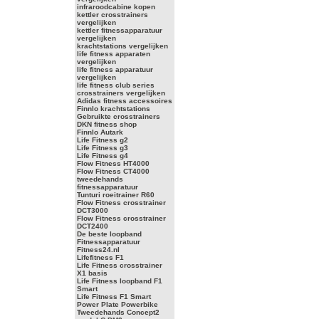
infraroodcabine kopen
kettler crosstrainers
vergelijken
kettler fitnessapparatuur
vergelijken
krachtstations vergelijken
life fitness apparaten
vergelijken
life fitness apparatuur
vergelijken
life fitness club series
crosstrainers vergelijken
Adidas fitness accessoires
Finnlo krachtstations
Gebruikte crosstrainers
DKN fitness shop
Finnlo Autark
Life Fitness g2
Life Fitness g3
Life Fitness g4
Flow Fitness HT4000
Flow Fitness CT4000
tweedehands
fitnessapparatuur
Tunturi roeitrainer R60
Flow Fitness crosstrainer
DCT3000
Flow Fitness crosstrainer
DCT2400
De beste loopband
Fitnessapparatuur
Fitness24.nl
Lifefitness F1
Life Fitness crosstrainer
X1 basis
Life Fitness loopband F1
Smart
Life Fitness F1 Smart
Power Plate Powerbike
Tweedehands Concept2