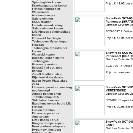
Spinningbike kopen
Prijs : € 43.95 per s
Krachtapparatuur kopen
Fitnessinspiratie.nl
Waterdichte
telefoonhoesjes
SnowPeak SCS-009
Saferswimmer
Pannenset (GRATI
HUUB triatlon
Outdoor Collectie 2
Funkita zwemkleding
Saferswimmer kopen
SCS-009T 2 Delige 
Life Fitness spinningbikes
kopen
Prijs : € 53.95 per s
Fitness24.be Belgie
Technogym Myrun kopen
Fitt24.de
Technogym crosstrainer
kopen
SnowPeak SCS-020
Waterski kopen
Pannenset (GRATI
Bokszak kopen online
Outdoor Collectie 2
Technogym
fitnessapparatuur
SCS-020T 4 Delige 
fitness24.nl you tube
kanaal
Prijs : op aanvraag..
Zone3 Triathlon shop
Bijenkorf dolle dwaze
dagen Power Plate aktie
2014
Fitnessapparatuur vandaag
SnowPeak SCT-003
nog bezorgd
VERZENDING)
Adidas boxing shop
Outdoor Collectie 2
Triathlonshop USA
Sidi fietsschoenen
SCT-003 Chopstick
Excellent wonen beurs Life
Fitness
Prijs : € 29.95 per s
Fusion triathlon
Fitness apparatuur
Amsterdam
Life Fitness T5 Go
SnowPeak SCT-005 
Kangoo Jumps kopen
Lepel
Pyro platform adapters
Outdoor Collectie 2
Hyperkewl koelvest
Polar C3 GPS