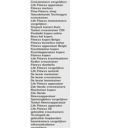
Crosstrainers vergelijken
Life Fitness apparatuur
Fitness merken
Flow Fitness shop
Tweedehands Technogym
crosstrainer
Life Fitness hometrainers
vergelijken
Sixpack trainen thuis
Tunturi crosstrainer C95
Pooltafel kopen online
Bosu bal kopen
Fitness kopen Belgie
Fitness bestellen online
Fitness apparatuur Belgie
Krachtstation kopen
Krachtapparatuur kopen
Fitness kopen
Life Fitness krachtstations
Kettler crosstrainer
Fitness dumbells
Life Fitness vergelijken
Life Fitness website
De beste roeitrainer
De beste crosstrainer
De beste hometrainer
Life Fitness apparatuur
2de Hands crosstrainers
Roeitrainer kopen
2de Hands
fitnessapparatuur
Spinningbikes vergelijken
Tunturi fitnessapparatuur
Life Fitness apparaten
Life Fitness X8
gebruikte crosstrainers
Tri-shop24.de
gebruikte loopbanden
hometrainers vergelijken
infraroodcabines
vergelijken