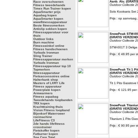
Aanb. Alu. (GRATI
Race overschoenen
Outdoor Collectie 2
Fitness tweedehands
Timex Run Trainer kopen
Solo Kooksets Set 2
AquaSmarter prijs
Aquabag kopen
Prijs : op aanvraag..
AquaSmarter kopen
wwwfitnessapparatuur
Beste fitnessmerken
Antislip sokken kopen
Fitnessapparatuur voor
SnowPeak STW-001
thuis
(GRATIS VERZEND
Outdoor links
Outdoor Collectie 2
Burn machine
Fitnesswinkel online
STW-001T 3 Delige
Fitness handschoenen
Yurbuds Ironman
Prijs : € 48.95 per s
Sling Trainer
Fitnessapparatuur merken
Yurbuds Ironman
Fitnessapparatuur top 10
Topmerken
SnowPeak Tit 1 Pi
fitnessapparatuur
(GRATIS VERZEND
Fietsaccessoires online
Outdoor Collectie 2
Halterbank shop
Masters of LXRY Life
Tit 1 Pits Gasstove
Fitness apparatuur
Powerplate kopen
Prijs : € 121.95 per 
Armwarmers
Fitness aquabag
Tweedehands loopbanden
TRX kopen
SnowPeak Titanium
Krachttraining thuis
(GRATIS VERZEND
Vision Fitness loopband
Outdoor Collectie 2
Bijenkorf Waterrower
roeimachine
Titanium 1 Pits Gas
LifeFitness C3
2de hands lifefitness
Prijs : € 90.95 per s
crosstrainer
Fietskoffer kopen
Fatburner kopen
Spa Care Total