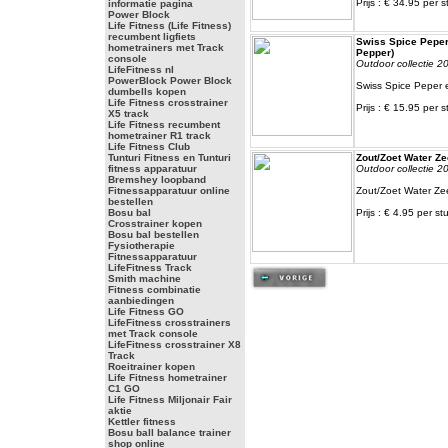
Prijs : € 34.95 per s
informatie pagina
Power Block
Life Fitness (Life Fitness)
recumbent ligfiets
Swiss Spice Peper 
hometrainers met Track
Pepper)
console
Outdoor collectie 2
LifeFitness nl
PowerBlock Power Block
Swiss Spice Peper e
dumbells kopen
Life Fitness crosstrainer
Prijs : € 15.95 per s
X5 track
Life Fitness recumbent
hometrainer R1 track
Life Fitness Club
Tunturi Fitness en Tunturi
Zout/Zoet Water Z
fitness apparatuur
Outdoor collectie 2
Bremshey loopband
Fitnessapparatuur online
Zout/Zoet Water Ze
bestellen
Bosu bal
Prijs : € 4.95 per st
Crosstrainer kopen
Bosu bal bestellen
Fysiotherapie
Fitnessapparatuur
LifeFitness Track
Smith machine
Fitness combinatie
aanbiedingen
Life Fitness GO
LifeFitness crosstrainers
met Track console
LifeFitness crosstrainer X8
Track
Roeitrainer kopen
Life Fitness hometrainer
C1 GO
Life Fitness Miljonair Fair
aktie
Kettler fitness
Bosu ball balance trainer
shop online