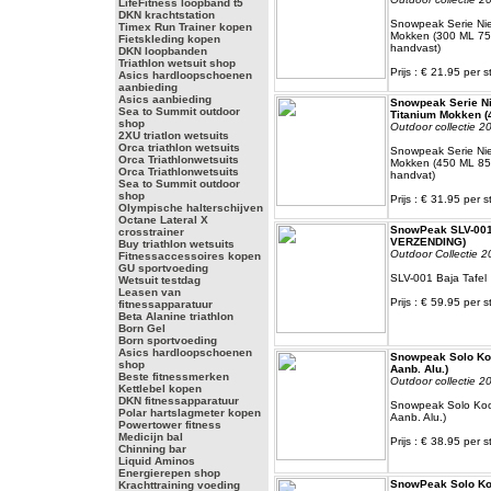
LifeFitness loopband t5
DKN krachtstation
Snowpeak Serie Nie
Timex Run Trainer kopen
Mokken (300 ML 7
Fietskleding kopen
handvast)
DKN loopbanden
Triathlon wetsuit shop
Prijs : € 21.95 per s
Asics hardloopschoenen
aanbieding
Asics aanbieding
Snowpeak Serie Ni
Sea to Summit outdoor
Titanium Mokken (
shop
Outdoor collectie 2
2XU triatlon wetsuits
Orca triathlon wetsuits
Snowpeak Serie Nie
Orca Triathlonwetsuits
Mokken (450 ML 8
Orca Triathlonwetsuits
handvat)
Sea to Summit outdoor
shop
Prijs : € 31.95 per s
Olympische halterschijven
Octane Lateral X
SnowPeak SLV-001 
crosstrainer
VERZENDING)
Buy triathlon wetsuits
Outdoor Collectie 2
Fitnessaccessoires kopen
GU sportvoeding
SLV-001 Baja Tafel
Wetsuit testdag
Leasen van
Prijs : € 59.95 per s
fitnessapparatuur
Beta Alanine triathlon
Born Gel
Born sportvoeding
Asics hardloopschoenen
Snowpeak Solo Koo
shop
Aanb. Alu.)
Beste fitnessmerken
Outdoor collectie 2
Kettlebel kopen
DKN fitnessapparatuur
Snowpeak Solo Kook
Polar hartslagmeter kopen
Aanb. Alu.)
Powertower fitness
Medicijn bal
Prijs : € 38.95 per s
Chinning bar
Liquid Aminos
Energierepen shop
SnowPeak Solo Koo
Krachttraining voeding