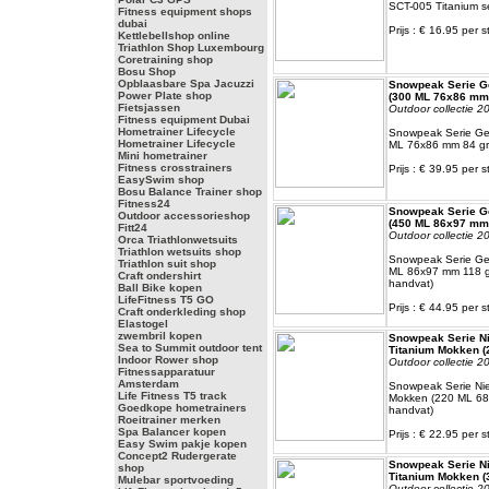
SCT-005 Titanium s
Fitness equipment shops
dubai
Prijs : € 16.95 per s
Kettlebellshop online
Triathlon Shop Luxembourg
Coretraining shop
Bosu Shop
Opblaasbare Spa Jacuzzi
Snowpeak Serie G
Power Plate shop
(300 ML 76x86 mm 
Fietsjassen
Outdoor collectie 2
Fitness equipment Dubai
Hometrainer Lifecycle
Snowpeak Serie Ge
Hometrainer Lifecycle
ML 76x86 mm 84 gr
Mini hometrainer
Fitness crosstrainers
Prijs : € 39.95 per s
EasySwim shop
Bosu Balance Trainer shop
Fitness24
Snowpeak Serie G
Outdoor accessorieshop
(450 ML 86x97 mm 
Fitt24
Outdoor collectie 2
Orca Triathlonwetsuits
Triathlon wetsuits shop
Snowpeak Serie Ge
Triathlon suit shop
ML 86x97 mm 118 g
Craft ondershirt
handvat)
Ball Bike kopen
LifeFitness T5 GO
Prijs : € 44.95 per s
Craft onderkleding shop
Elastogel
zwembril kopen
Snowpeak Serie Ni
Sea to Summit outdoor tent
Titanium Mokken (
Indoor Rower shop
Outdoor collectie 2
Fitnessapparatuur
Amsterdam
Snowpeak Serie Nie
Life Fitness T5 track
Mokken (220 ML 6
Goedkope hometrainers
handvat)
Roeitrainer merken
Spa Balancer kopen
Prijs : € 22.95 per s
Easy Swim pakje kopen
Concept2 Rudergerate
Snowpeak Serie Ni
shop
Titanium Mokken (
Mulebar sportvoeding
Outdoor collectie 2