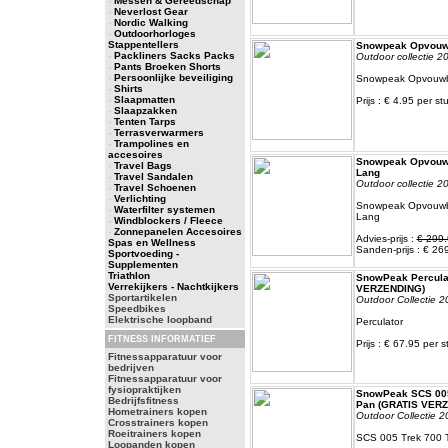
-
Messen & Gereedschap
-
Neverlost Gear
-
Nordic Walking
-
Outdoorhorloges
Stappentellers
Snowpeak Opvouwb
-
Packliners Sacks Packs
Outdoor collectie 2
-
Pants Broeken Shorts
-
Persoonlijke beveiliging
Snowpeak Opvouwb
-
Shirts
-
Slaapmatten
Prijs : € 4.95 per st
-
Slaapzakken
-
Tenten Tarps
-
Terrasverwarmers
-
Trampolines en
accesoires
Snowpeak Opvouwb
-
Travel Bags
Lang
-
Travel Sandalen
Outdoor collectie 2
-
Travel Schoenen
-
Verlichting
Snowpeak Opvouwb
-
Waterfilter systemen
Lang
-
Windblockers / Fleece
-
Zonnepanelen Accesoires
Advies-prijs :
€ 299.
Spas en Wellness
Sanden-prijs : € 26
Sportvoeding -
Supplementen
Triathlon
SnowPeak Percula
Verrekijkers - Nachtkijkers
VERZENDING)
Sportartikelen
Outdoor Collectie 2
Speedbikes
Elektrische loopband
Perculator
FITNESS INFORMATIEF
Prijs : € 67.95 per s
Fitnessapparatuur voor
bedrijven
Fitnessapparatuur voor
fysiopraktijken
SnowPeak SCS 005
Bedrijfsfitness
Pan (GRATIS VER
Hometrainers kopen
Outdoor Collectie 2
Crosstrainers kopen
Roeitrainers kopen
SCS 005 Trek 700 
Loopanden kopen