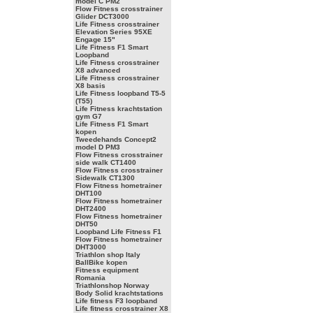
model C PM2
Flow Fitness crosstrainer
Glider DCT3000
Life Fitness crosstrainer
Elevation Series 95XE
Engage 15"
Life Fitness F1 Smart
Loopband
Life Fitness crosstrainer
X8 advanced
Life Fitness crosstrainer
X8 basis
Life Fitness loopband T5-5
(T55)
Life Fitness krachtstation
gym G7
Life Fitness F1 Smart
kopen
Tweedehands Concept2
model D PM3
Flow Fitness crosstrainer
side walk CT1400
Flow Fitness crosstrainer
Sidewalk CT1300
Flow Fitness hometrainer
DHT100
Flow Fitness hometrainer
DHT2400
Flow Fitness hometrainer
DHT50
Loopband Life Fitness F1
Flow Fitness hometrainer
DHT3000
Triathlon shop Italy
BallBike kopen
Fitness equipment
Romania
Triathlonshop Norway
Body Solid krachtstations
Life fitness F3 loopband
Life fitness crosstrainer X8