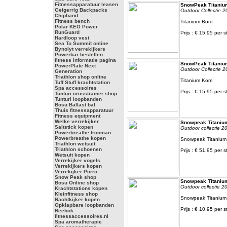
Fitnessapparatuur leasen
SnowPeak Titaniu
Geigerrig Backpacks
Outdoor Collectie 2
Chipband
Fitness bench
Titanium Bord
Polar KEO Power
RunGuard
Prijs : € 15.95 per s
Hardloop vest
Sea To Summit online
Bynolyt verrekijkers
Powerbar bestellen
fitness informatie pagina
SnowPeak Titani
PowerPlate Next
Outdoor Collectie 2
Generation
Triathlon shop online
Titanium Kom
Tuff Stuff krachtstation
Spa accessoires
Prijs : € 15.95 per s
Tunturi crosstrainer shop
Tunturi loopbanden
Bosu Ballast bal
Thuis fitnessapparatuur
Fitness equipment
Welke verrekijker
Snowpeak Titanium 
Saltstick kopen
Outdoor collectie 2
Powerbreathe Ironman
Powerbreathe kopen
Snowpeak Titanium P
Triathlon wetsuit
Triathlon schoenen
Prijs : € 51.95 per s
Wetsuit kopen
Verrekijker vogels
Verrekijkers kopen
Verrekijker Porro
Snow Peak shop
Snowpeak Titaniu
Bosu Online shop
Outdoor collectie 2
Krachtstations kopen
Kleinfitness shop
Snowpeak Titanium
Nachtkijker kopen
Opklapbare loopbanden
Prijs : € 10.95 per s
Reebok
fitnessaccessoires.nl
Spa aromatherapie