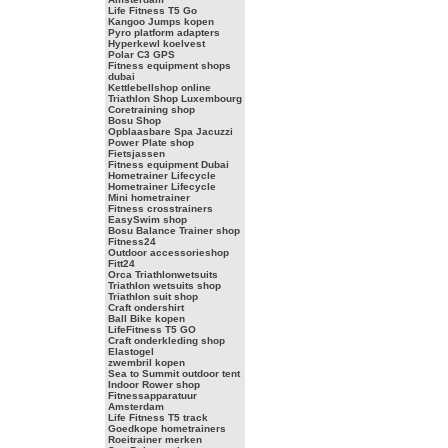
Life Fitness T5 Go
Kangoo Jumps kopen
Pyro platform adapters
Hyperkewl koelvest
Polar C3 GPS
Fitness equipment shops
dubai
Kettlebellshop online
Triathlon Shop Luxembourg
Coretraining shop
Bosu Shop
Opblaasbare Spa Jacuzzi
Power Plate shop
Fietsjassen
Fitness equipment Dubai
Hometrainer Lifecycle
Hometrainer Lifecycle
Mini hometrainer
Fitness crosstrainers
EasySwim shop
Bosu Balance Trainer shop
Fitness24
Outdoor accessorieshop
Fitt24
Orca Triathlonwetsuits
Triathlon wetsuits shop
Triathlon suit shop
Craft ondershirt
Ball Bike kopen
LifeFitness T5 GO
Craft onderkleding shop
Elastogel
zwembril kopen
Sea to Summit outdoor tent
Indoor Rower shop
Fitnessapparatuur
Amsterdam
Life Fitness T5 track
Goedkope hometrainers
Roeitrainer merken