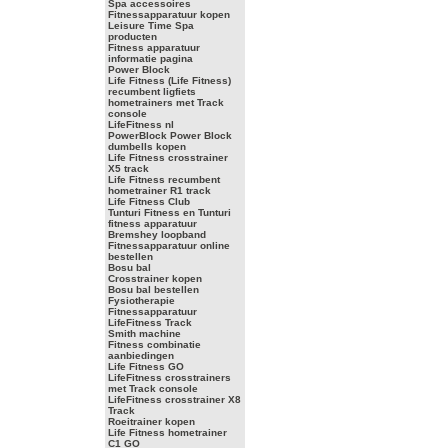
Spa accessoires
Fitnessapparatuur kopen
Leisure Time Spa
producten
Fitness apparatuur
informatie pagina
Power Block
Life Fitness (Life Fitness)
recumbent ligfiets
hometrainers met Track
console
LifeFitness nl
PowerBlock Power Block
dumbells kopen
Life Fitness crosstrainer
X5 track
Life Fitness recumbent
hometrainer R1 track
Life Fitness Club
Tunturi Fitness en Tunturi
fitness apparatuur
Bremshey loopband
Fitnessapparatuur online
bestellen
Bosu bal
Crosstrainer kopen
Bosu bal bestellen
Fysiotherapie
Fitnessapparatuur
LifeFitness Track
Smith machine
Fitness combinatie
aanbiedingen
Life Fitness GO
LifeFitness crosstrainers
met Track console
LifeFitness crosstrainer X8
Track
Roeitrainer kopen
Life Fitness hometrainer
C1 GO