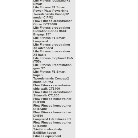
Life Fitness loopband F1
Smart
Life Fitness F1 Smart
Power Plate Powerbike
Tweedehands Concept2
model C PM2
Flow Fitness crosstrainer
Glider DCT3000
Life Fitness crosstrainer
Elevation Series 95XE
Engage 15"
Life Fitness F1 Smart
Loopband
Life Fitness crosstrainer
X8 advanced
Life Fitness crosstrainer
X8 basis
Life Fitness loopband T5-5
(T55)
Life Fitness krachtstation
gym G7
Life Fitness F1 Smart
kopen
Tweedehands Concept2
model D PM3
Flow Fitness crosstrainer
side walk CT1400
Flow Fitness crosstrainer
Sidewalk CT1300
Flow Fitness hometrainer
DHT100
Flow Fitness hometrainer
DHT2400
Flow Fitness hometrainer
DHT50
Loopband Life Fitness F1
Flow Fitness hometrainer
DHT3000
Triathlon shop Italy
BallBike kopen
Fitness equipment