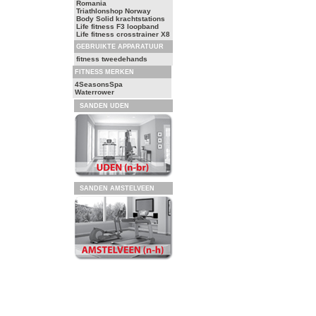
Romania
Triathlonshop Norway
Body Solid krachtstations
Life fitness F3 loopband
Life fitness crosstrainer X8
GEBRUIKTE APPARATUUR
fitness tweedehands
FITNESS MERKEN
4SeasonsSpa
Waterrower
SANDEN UDEN
SANDEN AMSTELVEEN