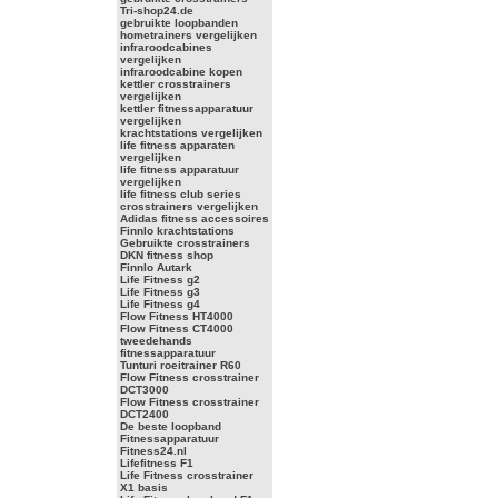
Tri-shop24.de
gebruikte loopbanden
hometrainers vergelijken
infraroodcabines
vergelijken
infraroodcabine kopen
kettler crosstrainers
vergelijken
kettler fitnessapparatuur
vergelijken
krachtstations vergelijken
life fitness apparaten
vergelijken
life fitness apparatuur
vergelijken
life fitness club series
crosstrainers vergelijken
Adidas fitness accessoires
Finnlo krachtstations
Gebruikte crosstrainers
DKN fitness shop
Finnlo Autark
Life Fitness g2
Life Fitness g3
Life Fitness g4
Flow Fitness HT4000
Flow Fitness CT4000
tweedehands
fitnessapparatuur
Tunturi roeitrainer R60
Flow Fitness crosstrainer
DCT3000
Flow Fitness crosstrainer
DCT2400
De beste loopband
Fitnessapparatuur
Fitness24.nl
Lifefitness F1
Life Fitness crosstrainer
X1 basis