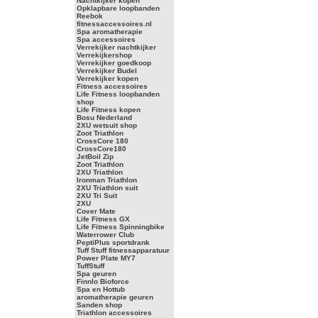
Nachtkijker kopen
Opklapbare loopbanden
Reebok
fitnessaccessoires.nl
Spa aromatherapie
Spa accessoires
Verrekijker nachtkijker
Verrekijkershop
Verrekijker goedkoop
Verrekijker Budel
Verrekijker kopen
Fitness accessoires
Life Fitness loopbanden
shop
Life Fitness kopen
Bosu Nederland
2XU wetsuit shop
Zoot Triathlon
CrossCore 180
CrossCore180
JetBoil Zip
Zoot Triathlon
2XU Triathlon
Ironman Triathlon
2XU Triathlon suit
2XU Tri Suit
2XU
Cover Mate
Life Fitness GX
Life Fitness Spinningbike
Waterrower Club
PeptiPlus sportdrank
Tuff Stuff fitnessapparatuur
Power Plate MY7
TuffStuff
Spa geuren
Finnlo Bioforce
Spa en Hottub
aromatherapie geuren
Sanden shop
Triathlon accessoires