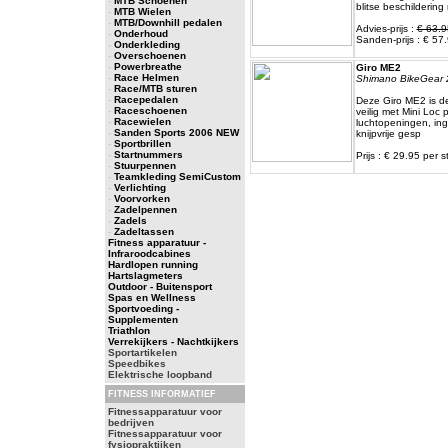
-
MTB Schoenen
blitse beschilderin
-
MTB Wielen
-
MTB/Downhill pedalen
Advies-prijs :
€ 63.9
-
Onderhoud
Sanden-prijs : € 57.
-
Onderkleding
-
Overschoenen
-
Powerbreathe
Giro ME2
-
Race Helmen
Shimano BikeGear 
-
Race/MTB sturen
-
Racepedalen
Deze Giro ME2 is de
-
Raceschoenen
veilig met Mini Loc
-
Racewielen
luchtopeningen, ing
-
Sanden Sports 2006 NEW
knijpvrije gesp
-
Sportbrillen
-
Startnummers
Prijs : € 29.95 per s
-
Stuurpennen
-
Teamkleding SemiCustom
-
Verlichting
-
Voorvorken
-
Zadelpennen
-
Zadels
-
Zadeltassen
Fitness apparatuur -
Infraroodcabines
Hardlopen running
Hartslagmeters
Outdoor - Buitensport
Spas en Wellness
Sportvoeding -
Supplementen
Triathlon
Verrekijkers - Nachtkijkers
Sportartikelen
Speedbikes
Elektrische loopband
FITNESS INFORMATIEF
Fitnessapparatuur voor
bedrijven
Fitnessapparatuur voor
fysiopraktijken