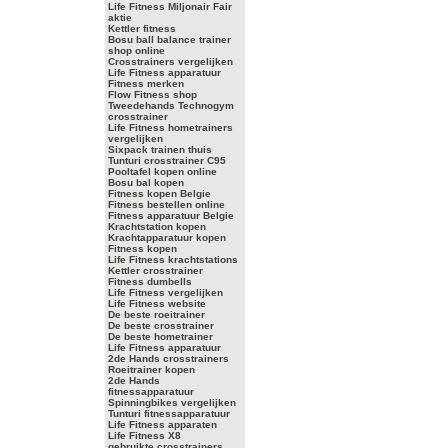
Life Fitness Miljonair Fair
aktie
Kettler fitness
Bosu ball balance trainer
shop online
Crosstrainers vergelijken
Life Fitness apparatuur
Fitness merken
Flow Fitness shop
Tweedehands Technogym
crosstrainer
Life Fitness hometrainers
vergelijken
Sixpack trainen thuis
Tunturi crosstrainer C95
Pooltafel kopen online
Bosu bal kopen
Fitness kopen Belgie
Fitness bestellen online
Fitness apparatuur Belgie
Krachtstation kopen
Krachtapparatuur kopen
Fitness kopen
Life Fitness krachtstations
Kettler crosstrainer
Fitness dumbells
Life Fitness vergelijken
Life Fitness website
De beste roeitrainer
De beste crosstrainer
De beste hometrainer
Life Fitness apparatuur
2de Hands crosstrainers
Roeitrainer kopen
2de Hands
fitnessapparatuur
Spinningbikes vergelijken
Tunturi fitnessapparatuur
Life Fitness apparaten
Life Fitness X8
gebruikte crosstrainers