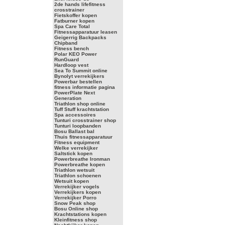
2de hands lifefitness
crosstrainer
Fietskoffer kopen
Fatburner kopen
Spa Care Total
Fitnessapparatuur leasen
Geigerrig Backpacks
Chipband
Fitness bench
Polar KEO Power
RunGuard
Hardloop vest
Sea To Summit online
Bynolyt verrekijkers
Powerbar bestellen
fitness informatie pagina
PowerPlate Next
Generation
Triathlon shop online
Tuff Stuff krachtstation
Spa accessoires
Tunturi crosstrainer shop
Tunturi loopbanden
Bosu Ballast bal
Thuis fitnessapparatuur
Fitness equipment
Welke verrekijker
Saltstick kopen
Powerbreathe Ironman
Powerbreathe kopen
Triathlon wetsuit
Triathlon schoenen
Wetsuit kopen
Verrekijker vogels
Verrekijkers kopen
Verrekijker Porro
Snow Peak shop
Bosu Online shop
Krachtstations kopen
Kleinfitness shop