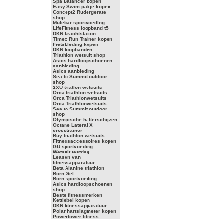
Spa Balancer kopen
Easy Swim pakje kopen
Concept2 Rudergerate
shop
Mulebar sportvoeding
LifeFitness loopband t5
DKN krachtstation
Timex Run Trainer kopen
Fietskleding kopen
DKN loopbanden
Triathlon wetsuit shop
Asics hardloopschoenen
aanbieding
Asics aanbieding
Sea to Summit outdoor
shop
2XU triatlon wetsuits
Orca triathlon wetsuits
Orca Triathlonwetsuits
Orca Triathlonwetsuits
Sea to Summit outdoor
shop
Olympische halterschijven
Octane Lateral X
crosstrainer
Buy triathlon wetsuits
Fitnessaccessoires kopen
GU sportvoeding
Wetsuit testdag
Leasen van
fitnessapparatuur
Beta Alanine triathlon
Born Gel
Born sportvoeding
Asics hardloopschoenen
shop
Beste fitnessmerken
Kettlebel kopen
DKN fitnessapparatuur
Polar hartslagmeter kopen
Powertower fitness