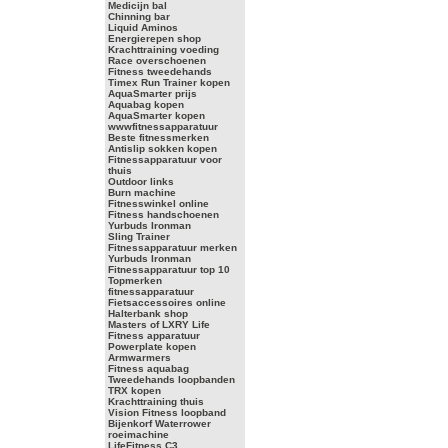
Medicijn bal
Chinning bar
Liquid Aminos
Energierepen shop
Krachttraining voeding
Race overschoenen
Fitness tweedehands
Timex Run Trainer kopen
AquaSmarter prijs
Aquabag kopen
AquaSmarter kopen
wwwfitnessapparatuur
Beste fitnessmerken
Antislip sokken kopen
Fitnessapparatuur voor
thuis
Outdoor links
Burn machine
Fitnesswinkel online
Fitness handschoenen
Yurbuds Ironman
Sling Trainer
Fitnessapparatuur merken
Yurbuds Ironman
Fitnessapparatuur top 10
Topmerken
fitnessapparatuur
Fietsaccessoires online
Halterbank shop
Masters of LXRY Life
Fitness apparatuur
Powerplate kopen
Armwarmers
Fitness aquabag
Tweedehands loopbanden
TRX kopen
Krachttraining thuis
Vision Fitness loopband
Bijenkorf Waterrower
roeimachine
LifeFitness C3