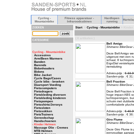
Cycling -
Fitness apparatuur -
Hardlopen
Hartsla
Mountainbike
Infraroodcabines
running
Start
>
Cycling - Mountainbike
> Kinder
ZOEKEN
( 8 artikelen )
CATEGORIE
Bell Amigo
Shimano BikeGear 
Cycling - Mountainbike
Deze Bell Amigo we
-
Accesoires
uitgerust met een n
-
Arm/Been Warmers
schaal, 8 luchtopenin
-
Banden
ErgoDial verstelsy
-
Barends
riemsluiting
-
Bidonhouders
-
Bidons
Advies-prijs :
€ 33.9
-
Bike Jacket
Sanden-prijs : € 31.
-
Cycle Bags/Cases
-
Cycle bibs - broeken
Bell Fraction
-
Duursport Voeding
Shimano BikeGear 
-
Fietscomputers
-
Fietsdragers
Deze Bell Fraction i
-
Fietskleding diversen
hoge impact ABS sc
-
Fietskleding kinderen
luchtopeningen, bu
-
Fietspompen
schuim met dubbele
-
Fietsshirts/Jerseys
comfortabele pluch
-
Fietssloten
-
Fietssokken
Advies-prijs :
€ 40.9
-
FietsTrainers
Sanden-prijs : € 36.
-
Gereedschap
Giro Flume
-
Handschoenen
Shimano BikeGear 
- Kinder Helmen
-
Massage Olie - Cremes
Deze Giro Flume is 
-
MTB Helmen
eenvoudige aanpas