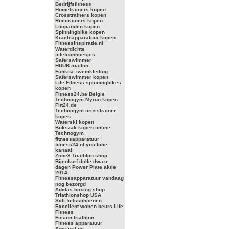
Bedrijfsfitness
Hometrainers kopen
Crosstrainers kopen
Roeitrainers kopen
Loopanden kopen
Spinningbike kopen
Krachtapparatuur kopen
Fitnessinspiratie.nl
Waterdichte
telefoonhoesjes
Saferswimmer
HUUB triatlon
Funkita zwemkleding
Saferswimmer kopen
Life Fitness spinningbikes
kopen
Fitness24.be Belgie
Technogym Myrun kopen
Fitt24.de
Technogym crosstrainer
kopen
Waterski kopen
Bokszak kopen online
Technogym
fitnessapparatuur
fitness24.nl you tube
kanaal
Zone3 Triathlon shop
Bijenkorf dolle dwaze
dagen Power Plate aktie
2014
Fitnessapparatuur vandaag
nog bezorgd
Adidas boxing shop
Triathlonshop USA
Sidi fietsschoenen
Excellent wonen beurs Life
Fitness
Fusion triathlon
Fitness apparatuur
Amsterdam