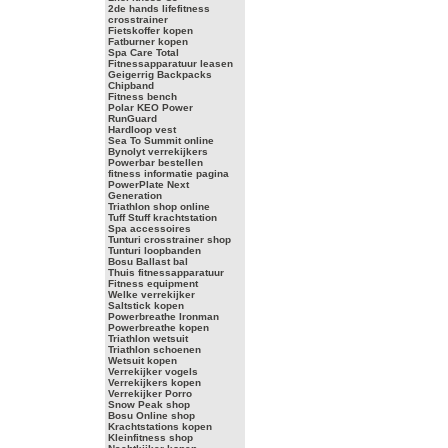
2de hands lifefitness
crosstrainer
Fietskoffer kopen
Fatburner kopen
Spa Care Total
Fitnessapparatuur leasen
Geigerrig Backpacks
Chipband
Fitness bench
Polar KEO Power
RunGuard
Hardloop vest
Sea To Summit online
Bynolyt verrekijkers
Powerbar bestellen
fitness informatie pagina
PowerPlate Next
Generation
Triathlon shop online
Tuff Stuff krachtstation
Spa accessoires
Tunturi crosstrainer shop
Tunturi loopbanden
Bosu Ballast bal
Thuis fitnessapparatuur
Fitness equipment
Welke verrekijker
Saltstick kopen
Powerbreathe Ironman
Powerbreathe kopen
Triathlon wetsuit
Triathlon schoenen
Wetsuit kopen
Verrekijker vogels
Verrekijkers kopen
Verrekijker Porro
Snow Peak shop
Bosu Online shop
Krachtstations kopen
Kleinfitness shop