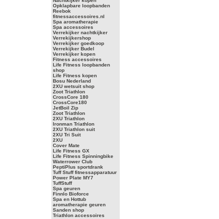
Nachtkijker kopen
Opklapbare loopbanden
Reebok
fitnessaccessoires.nl
Spa aromatherapie
Spa accessoires
Verrekijker nachtkijker
Verrekijkershop
Verrekijker goedkoop
Verrekijker Budel
Verrekijker kopen
Fitness accessoires
Life Fitness loopbanden
shop
Life Fitness kopen
Bosu Nederland
2XU wetsuit shop
Zoot Triathlon
CrossCore 180
CrossCore180
JetBoil Zip
Zoot Triathlon
2XU Triathlon
Ironman Triathlon
2XU Triathlon suit
2XU Tri Suit
2XU
Cover Mate
Life Fitness GX
Life Fitness Spinningbike
Waterrower Club
PeptiPlus sportdrank
Tuff Stuff fitnessapparatuur
Power Plate MY7
TuffStuff
Spa geuren
Finnlo Bioforce
Spa en Hottub
aromatherapie geuren
Sanden shop
Triathlon accessoires