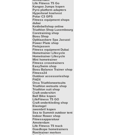
Life Fitness T5 Go
Kangoo Jumps kopen
Pyro platform adapters
Hyperkewl koelvest
Polar C3 GPS
Fitness equipment shops
dubai
Kettlebellshop online
Triathlon Shop Luxembourg
Coretraining shop
Bosu Shop
Opblaasbare Spa Jacuzzi
Power Plate shop
Fietsjassen
Fitness equipment Dubai
Hometrainer Lifecycle
Hometrainer Lifecycle
Mini hometrainer
Fitness crosstrainers
EasySwim shop
Bosu Balance Trainer shop
Fitness24
Outdoor accessorieshop
Fitt24
Orca Triathlonwetsuits
Triathlon wetsuits shop
Triathlon suit shop
Craft ondershirt
Ball Bike kopen
LifeFitness T5 GO
Craft onderkleding shop
Elastogel
zwembril kopen
Sea to Summit outdoor tent
Indoor Rower shop
Fitnessapparatuur
Amsterdam
Life Fitness T5 track
Goedkope hometrainers
Roeitrainer merken