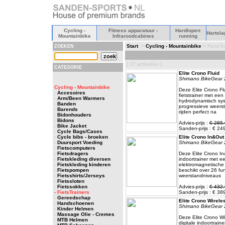
Cycling -
Fitness apparatuur -
Hardlopen
Hartsla
Mountainbike
Infraroodcabines
running
Start
>
Cycling - Mountainbike
> FietsTr
ZOEKEN
( 17 artikelen )
CATEGORIE
Elite Crono Fluid
Shimano BikeGear 
Cycling - Mountainbike
Deze Elite Crono Flu
-
Accesoires
fietstrainer met een
-
Arm/Been Warmers
hydrodynamisch sys
-
Banden
progressieve weers
-
Barends
rijden perfect na
-
Bidonhouders
-
Bidons
Advies-prijs :
€ 285.
-
Bike Jacket
Sanden-prijs : € 24
-
Cycle Bags/Cases
-
Cycle bibs - broeken
Elite Crono In&Out
-
Duursport Voeding
Shimano BikeGear 
-
Fietscomputers
-
Fietsdragers
Deze Elite Crono In
-
Fietskleding diversen
indoortrainer met e
-
Fietskleding kinderen
elektromagnetische
-
Fietspompen
beschikt over 26 fu
-
Fietsshirts/Jerseys
weerstandniveaus
-
Fietssloten
-
Fietssokken
Advies-prijs :
€ 432.
- FietsTrainers
Sanden-prijs : € 38
-
Gereedschap
Elite Crono Wirele
-
Handschoenen
Shimano BikeGear 
-
Kinder Helmen
-
Massage Olie - Cremes
Deze Elite Crono Wi
-
MTB Helmen
digitale indoortraine