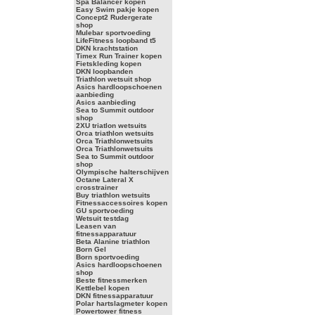
Spa Balancer kopen
Easy Swim pakje kopen
Concept2 Rudergerate
shop
Mulebar sportvoeding
LifeFitness loopband t5
DKN krachtstation
Timex Run Trainer kopen
Fietskleding kopen
DKN loopbanden
Triathlon wetsuit shop
Asics hardloopschoenen
aanbieding
Asics aanbieding
Sea to Summit outdoor
shop
2XU triatlon wetsuits
Orca triathlon wetsuits
Orca Triathlonwetsuits
Orca Triathlonwetsuits
Sea to Summit outdoor
shop
Olympische halterschijven
Octane Lateral X
crosstrainer
Buy triathlon wetsuits
Fitnessaccessoires kopen
GU sportvoeding
Wetsuit testdag
Leasen van
fitnessapparatuur
Beta Alanine triathlon
Born Gel
Born sportvoeding
Asics hardloopschoenen
shop
Beste fitnessmerken
Kettlebel kopen
DKN fitnessapparatuur
Polar hartslagmeter kopen
Powertower fitness