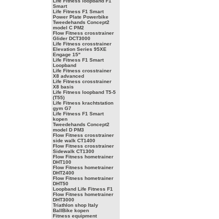
Life Fitness loopband F1
Smart
Life Fitness F1 Smart
Power Plate Powerbike
Tweedehands Concept2
model C PM2
Flow Fitness crosstrainer
Glider DCT3000
Life Fitness crosstrainer
Elevation Series 95XE
Engage 15"
Life Fitness F1 Smart
Loopband
Life Fitness crosstrainer
X8 advanced
Life Fitness crosstrainer
X8 basis
Life Fitness loopband T5-5
(T55)
Life Fitness krachtstation
gym G7
Life Fitness F1 Smart
kopen
Tweedehands Concept2
model D PM3
Flow Fitness crosstrainer
side walk CT1400
Flow Fitness crosstrainer
Sidewalk CT1300
Flow Fitness hometrainer
DHT100
Flow Fitness hometrainer
DHT2400
Flow Fitness hometrainer
DHT50
Loopband Life Fitness F1
Flow Fitness hometrainer
DHT3000
Triathlon shop Italy
BallBike kopen
Fitness equipment