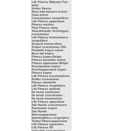
Life Fitness Miljonair Fair
aktie
Kettler fitness
Bosu ball balance trainer
shop online
Crosstrainers vergelijken
Life Fitness apparatuur
Fitness merken
Flow Fitness shop
Tweedehands Technogym
crosstrainer
Life Fitness hometrainers
vergelijken
Sixpack trainen thuis
Tunturi crosstrainer C95
Pooltafel kopen online
Bosu bal kopen
Fitness kopen Belgie
Fitness bestellen online
Fitness apparatuur Belgie
Krachtstation kopen
Krachtapparatuur kopen
Fitness kopen
Life Fitness krachtstations
Kettler crosstrainer
Fitness dumbells
Life Fitness vergelijken
Life Fitness website
De beste roeitrainer
De beste crosstrainer
De beste hometrainer
Life Fitness apparatuur
2de Hands crosstrainers
Roeitrainer kopen
2de Hands
fitnessapparatuur
Spinningbikes vergelijken
Tunturi fitnessapparatuur
Life Fitness apparaten
Life Fitness X8
gebruikte crosstrainers