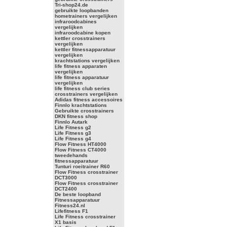
Tri-shop24.de
gebruikte loopbanden
hometrainers vergelijken
infraroodcabines
vergelijken
infraroodcabine kopen
kettler crosstrainers
vergelijken
kettler fitnessapparatuur
vergelijken
krachtstations vergelijken
life fitness apparaten
vergelijken
life fitness apparatuur
vergelijken
life fitness club series
crosstrainers vergelijken
Adidas fitness accessoires
Finnlo krachtstations
Gebruikte crosstrainers
DKN fitness shop
Finnlo Autark
Life Fitness g2
Life Fitness g3
Life Fitness g4
Flow Fitness HT4000
Flow Fitness CT4000
tweedehands
fitnessapparatuur
Tunturi roeitrainer R60
Flow Fitness crosstrainer
DCT3000
Flow Fitness crosstrainer
DCT2400
De beste loopband
Fitnessapparatuur
Fitness24.nl
Lifefitness F1
Life Fitness crosstrainer
X1 basis