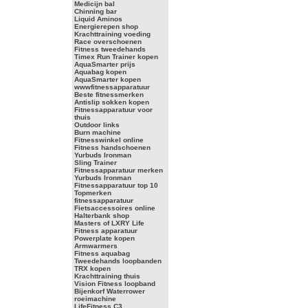
Medicijn bal
Chinning bar
Liquid Aminos
Energierepen shop
Krachttraining voeding
Race overschoenen
Fitness tweedehands
Timex Run Trainer kopen
AquaSmarter prijs
Aquabag kopen
AquaSmarter kopen
wwwfitnessapparatuur
Beste fitnessmerken
Antislip sokken kopen
Fitnessapparatuur voor
thuis
Outdoor links
Burn machine
Fitnesswinkel online
Fitness handschoenen
Yurbuds Ironman
Sling Trainer
Fitnessapparatuur merken
Yurbuds Ironman
Fitnessapparatuur top 10
Topmerken
fitnessapparatuur
Fietsaccessoires online
Halterbank shop
Masters of LXRY Life
Fitness apparatuur
Powerplate kopen
Armwarmers
Fitness aquabag
Tweedehands loopbanden
TRX kopen
Krachttraining thuis
Vision Fitness loopband
Bijenkorf Waterrower
roeimachine
LifeFitness C3