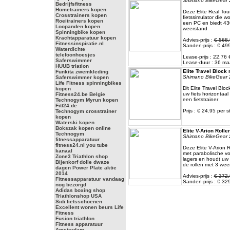
Shimano BikeGear 
Bedrijfsfitness
Hometrainers kopen
Deze Elite Real Tou
Crosstrainers kopen
fietssimulator die 
Roeitrainers kopen
een PC en biedt 43
Loopanden kopen
weerstand
Spinningbike kopen
Krachtapparatuur kopen
Advies-prijs :
€ 568.
Fitnessinspiratie.nl
Sanden-prijs : € 49
Waterdichte
telefoonhoesjes
Lease-prijs : 22.76
Saferswimmer
Lease-duur : 36 m
HUUB triatlon
Elite Travel Block
Funkita zwemkleding
Shimano BikeGear 
Saferswimmer kopen
Life Fitness spinningbikes
Dit Elite Travel Blo
kopen
uw fiets horizontaal 
Fitness24.be Belgie
een fietstrainer
Technogym Myrun kopen
Fitt24.de
Prijs : € 24.95 per s
Technogym crosstrainer
kopen
Waterski kopen
Bokszak kopen online
Elite V-Arion Roller
Technogym
Shimano BikeGear 
fitnessapparatuur
fitness24.nl you tube
Deze Elite V-Arion R
kanaal
met parabolische vo
Zone3 Triathlon shop
lagers en houdt uw 
Bijenkorf dolle dwaze
de rollen met 3 we
dagen Power Plate aktie
2014
Advies-prijs :
€ 372.
Fitnessapparatuur vandaag
Sanden-prijs : € 32
nog bezorgd
Adidas boxing shop
Triathlonshop USA
Sidi fietsschoenen
Excellent wonen beurs Life
Fitness
Fusion triathlon
Fitness apparatuur
Amsterdam