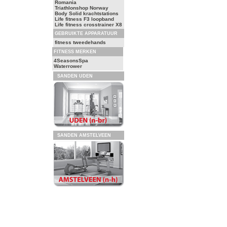
Romania
Triathlonshop Norway
Body Solid krachtstations
Life fitness F3 loopband
Life fitness crosstrainer X8
GEBRUIKTE APPARATUUR
fitness tweedehands
FITNESS MERKEN
4SeasonsSpa
Waterrower
SANDEN UDEN
SANDEN AMSTELVEEN