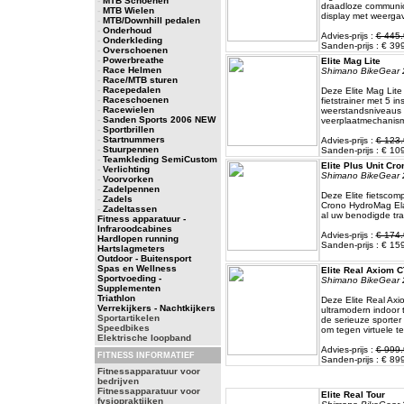
-
MTB Schoenen
draadloze communic
-
MTB Wielen
display met weergav
-
MTB/Downhill pedalen
-
Onderhoud
Advies-prijs :
€ 445.
-
Onderkleding
Sanden-prijs : € 39
-
Overschoenen
-
Powerbreathe
Elite Mag Lite
-
Race Helmen
Shimano BikeGear 
-
Race/MTB sturen
-
Racepedalen
Deze Elite Mag Lite 
-
Raceschoenen
fietstrainer met 5 in
-
Racewielen
weerstandsniveaus 
-
Sanden Sports 2006 NEW
veerplaatmechanisme
-
Sportbrillen
-
Startnummers
Advies-prijs :
€ 123.
-
Stuurpennen
Sanden-prijs : € 10
-
Teamkleding SemiCustom
Elite Plus Unit Cr
-
Verlichting
Shimano BikeGear 
-
Voorvorken
-
Zadelpennen
Deze Elite fietscomp
-
Zadels
Crono HydroMag Elas
-
Zadeltassen
al uw benodigde tra
Fitness apparatuur -
Infraroodcabines
Advies-prijs :
€ 174.
Hardlopen running
Sanden-prijs : € 15
Hartslagmeters
Outdoor - Buitensport
Spas en Wellness
Elite Real Axiom C
Sportvoeding -
Shimano BikeGear 
Supplementen
Triathlon
Deze Elite Real Axi
Verrekijkers - Nachtkijkers
ultramodern indoor 
Sportartikelen
de serieuze sporter
Speedbikes
om tegen virtuele t
Elektrische loopband
Advies-prijs :
€ 999.
FITNESS INFORMATIEF
Sanden-prijs : € 89
Fitnessapparatuur voor
bedrijven
Fitnessapparatuur voor
Elite Real Tour
fysiopraktijken