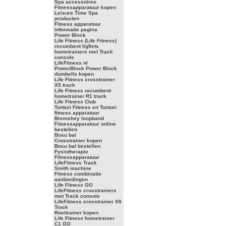
Spa accessoires
Fitnessapparatuur kopen
Leisure Time Spa
producten
Fitness apparatuur
informatie pagina
Power Block
Life Fitness (Life Fitness)
recumbent ligfiets
hometrainers met Track
console
LifeFitness nl
PowerBlock Power Block
dumbells kopen
Life Fitness crosstrainer
X5 track
Life Fitness recumbent
hometrainer R1 track
Life Fitness Club
Tunturi Fitness en Tunturi
fitness apparatuur
Bremshey loopband
Fitnessapparatuur online
bestellen
Bosu bal
Crosstrainer kopen
Bosu bal bestellen
Fysiotherapie
Fitnessapparatuur
LifeFitness Track
Smith machine
Fitness combinatie
aanbiedingen
Life Fitness GO
LifeFitness crosstrainers
met Track console
LifeFitness crosstrainer X8
Track
Roeitrainer kopen
Life Fitness hometrainer
C1 GO