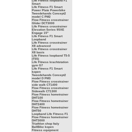
Life Fitness loopband F1
Smart
Life Fitness F1 Smart
Power Plate Powerbike
Tweedehands Concept2
model C PM2
Flow Fitness crosstrainer
Glider DCT3000
Life Fitness crosstrainer
Elevation Series 95XE
Engage 15"
Life Fitness F1 Smart
Loopband
Life Fitness crosstrainer
X8 advanced
Life Fitness crosstrainer
X8 basis
Life Fitness loopband T5-5
(T55)
Life Fitness krachtstation
gym G7
Life Fitness F1 Smart
kopen
Tweedehands Concept2
model D PM3
Flow Fitness crosstrainer
side walk CT1400
Flow Fitness crosstrainer
Sidewalk CT1300
Flow Fitness hometrainer
DHT100
Flow Fitness hometrainer
DHT2400
Flow Fitness hometrainer
DHT50
Loopband Life Fitness F1
Flow Fitness hometrainer
DHT3000
Triathlon shop Italy
BallBike kopen
Fitness equipment