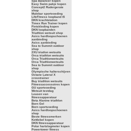
Spa Balancer kopen
Easy Swim pakje kopen
Concept2 Rudergerate
shop
Mulebar sportvoeding
LifeFitness loopband t5
DKN krachtstation
Timex Run Trainer kopen
Fietskleding kopen
DKN loopbanden
Triathlon wetsuit shop
Asics hardloopschoenen
aanbieding
Asics aanbieding
Sea to Summit outdoor
shop
2XU triatlon wetsuits
Orca triathlon wetsuits
Orca Triathlonwetsuits
Orca Triathlonwetsuits
Sea to Summit outdoor
shop
Olympische halterschijven
Octane Lateral X
crosstrainer
Buy triathlon wetsuits
Fitnessaccessoires kopen
GU sportvoeding
Wetsuit testdag
Leasen van
fitnessapparatuur
Beta Alanine triathlon
Born Gel
Born sportvoeding
Asics hardloopschoenen
shop
Beste fitnessmerken
Kettlebel kopen
DKN fitnessapparatuur
Polar hartslagmeter kopen
Powertower fitness