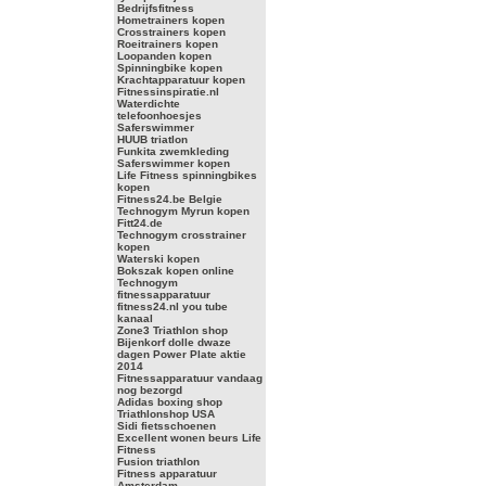
Bedrijfsfitness
Hometrainers kopen
Crosstrainers kopen
Roeitrainers kopen
Loopanden kopen
Spinningbike kopen
Krachtapparatuur kopen
Fitnessinspiratie.nl
Waterdichte
telefoonhoesjes
Saferswimmer
HUUB triatlon
Funkita zwemkleding
Saferswimmer kopen
Life Fitness spinningbikes
kopen
Fitness24.be Belgie
Technogym Myrun kopen
Fitt24.de
Technogym crosstrainer
kopen
Waterski kopen
Bokszak kopen online
Technogym
fitnessapparatuur
fitness24.nl you tube
kanaal
Zone3 Triathlon shop
Bijenkorf dolle dwaze
dagen Power Plate aktie
2014
Fitnessapparatuur vandaag
nog bezorgd
Adidas boxing shop
Triathlonshop USA
Sidi fietsschoenen
Excellent wonen beurs Life
Fitness
Fusion triathlon
Fitness apparatuur
Amsterdam