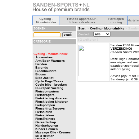
Cycling -
Fitness apparatuur -
Hardlopen
Hartsla
Mountainbike
Infraroodcabines
running
Start
>
Cycling - Mountainbike
> Sanden
ZOEKEN
Geslacht :
( 2 artikelen )
CATEGORIE
Sanden 2006 Runni
VERZENDING)
Sanden Sports 200
Cycling - Mountainbike
-
Accesoires
Deze High Performan
-
Arm/Been Warmers
een uitgevoerd me
-
Banden
daardoor zeer geschi
-
Barends
indoor Cycling
-
Bidonhouders
-
Bidons
Advies-prijs :
€ 59.9
-
Bike Jacket
Sanden-prijs : € 39.
-
Cycle Bags/Cases
-
Cycle bibs - broeken
-
Duursport Voeding
-
Fietscomputers
-
Fietsdragers
-
Fietskleding diversen
-
Fietskleding kinderen
-
Fietspompen
-
Fietsshirts/Jerseys
-
Fietssloten
-
Fietssokken
-
FietsTrainers
-
Gereedschap
-
Handschoenen
-
Kinder Helmen
-
Massage Olie - Cremes
-
MTB Helmen