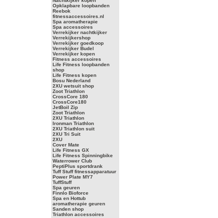
Nachtkijker kopen
Opklapbare loopbanden
Reebok
fitnessaccessoires.nl
Spa aromatherapie
Spa accessoires
Verrekijker nachtkijker
Verrekijkershop
Verrekijker goedkoop
Verrekijker Budel
Verrekijker kopen
Fitness accessoires
Life Fitness loopbanden
shop
Life Fitness kopen
Bosu Nederland
2XU wetsuit shop
Zoot Triathlon
CrossCore 180
CrossCore180
JetBoil Zip
Zoot Triathlon
2XU Triathlon
Ironman Triathlon
2XU Triathlon suit
2XU Tri Suit
2XU
Cover Mate
Life Fitness GX
Life Fitness Spinningbike
Waterrower Club
PeptiPlus sportdrank
Tuff Stuff fitnessapparatuur
Power Plate MY7
TuffStuff
Spa geuren
Finnlo Bioforce
Spa en Hottub
aromatherapie geuren
Sanden shop
Triathlon accessoires