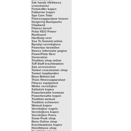
2de hands lifefitness
crosstrainer
Fietskoffer kopen
Fatburner kopen
Spa Care Total
Fitnessapparatuur leasen
Geigerrig Backpacks
Chipband
Fitness bench
Polar KEO Power
RunGuard
Hardloop vest
Sea To Summit online
Bynolyt verrekijkers
Powerbar bestellen
fitness informatie pagina
PowerPlate Next
Generation
Triathlon shop online
Tuff Stuff krachtstation
Spa accessoires
Tunturi crosstrainer shop
Tunturi loopbanden
Bosu Ballast bal
Thuis fitnessapparatuur
Fitness equipment
Welke verrekijker
Saltstick kopen
Powerbreathe Ironman
Powerbreathe kopen
Triathlon wetsuit
Triathlon schoenen
Wetsuit kopen
Verrekijker vogels
Verrekijkers kopen
Verrekijker Porro
Snow Peak shop
Bosu Online shop
Krachtstations kopen
Kleinfitness shop