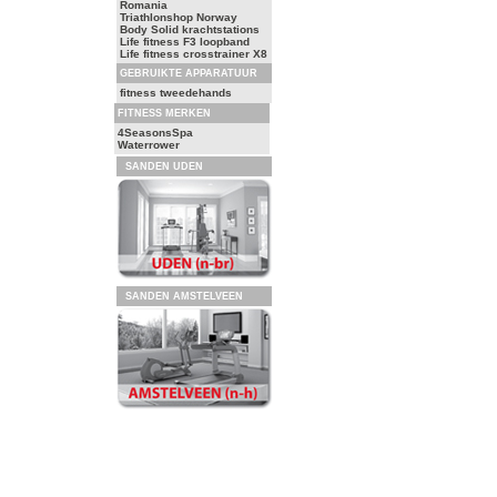
Romania
Triathlonshop Norway
Body Solid krachtstations
Life fitness F3 loopband
Life fitness crosstrainer X8
GEBRUIKTE APPARATUUR
fitness tweedehands
FITNESS MERKEN
4SeasonsSpa
Waterrower
SANDEN UDEN
SANDEN AMSTELVEEN