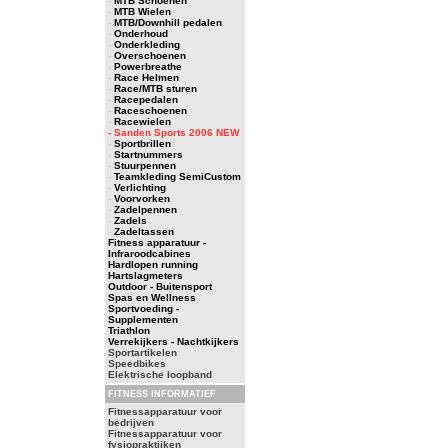
-
MTB Schoenen
-
MTB Wielen
-
MTB/Downhill pedalen
-
Onderhoud
-
Onderkleding
-
Overschoenen
-
Powerbreathe
-
Race Helmen
-
Race/MTB sturen
-
Racepedalen
-
Raceschoenen
-
Racewielen
- Sanden Sports 2006 NEW
-
Sportbrillen
-
Startnummers
-
Stuurpennen
-
Teamkleding SemiCustom
-
Verlichting
-
Voorvorken
-
Zadelpennen
-
Zadels
-
Zadeltassen
Fitness apparatuur -
Infraroodcabines
Hardlopen running
Hartslagmeters
Outdoor - Buitensport
Spas en Wellness
Sportvoeding -
Supplementen
Triathlon
Verrekijkers - Nachtkijkers
Sportartikelen
Speedbikes
Elektrische loopband
FITNESS INFORMATIEF
Fitnessapparatuur voor
bedrijven
Fitnessapparatuur voor
fysiopraktijken