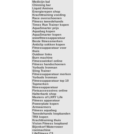
Medicijn bal
Chinning bar
Liquid Aminos
Energierepen shop
Krachttraining voeding
Race overschoenen
Fitness tweedehands
Timex Run Trainer kopen
AquaSmarter prijs
Aquabag kopen
AquaSmarter kopen
wwwfitnessapparatuur
Beste fitnessmerken
Antislip sokken kopen
Fitnessapparatuur voor
thuis
Outdoor links
Burn machine
Fitnesswinkel online
Fitness handschoenen
Yurbuds Ironman
Sling Trainer
Fitnessapparatuur merken
Yurbuds Ironman
Fitnessapparatuur top 10
Topmerken
fitnessapparatuur
Fietsaccessoires online
Halterbank shop
Masters of LXRY Life
Fitness apparatuur
Powerplate kopen
Armwarmers
Fitness aquabag
Tweedehands loopbanden
TRX kopen
Krachttraining thuis
Vision Fitness loopband
Bijenkorf Waterrower
roeimachine
LifeFitness C3