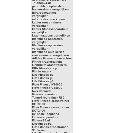
Tri-shop24.de
gebruikte loopbanden
hometrainers vergelijken
infraroodcabines
vergelijken
infraroodcabine kopen
kettler crosstrainers
vergelijken
kettler fitnessapparatuur
vergelijken
krachtstations vergelijken
life fitness apparaten
vergelijken
life fitness apparatuur
vergelijken
life fitness club series
crosstrainers vergelijken
Adidas fitness accessoires
Finnlo krachtstations
Gebruikte crosstrainers
DKN fitness shop
Finnlo Autark
Life Fitness g2
Life Fitness g3
Life Fitness g4
Flow Fitness HT4000
Flow Fitness CT4000
tweedehands
fitnessapparatuur
Tunturi roeitrainer R60
Flow Fitness crosstrainer
DCT3000
Flow Fitness crosstrainer
DCT2400
De beste loopband
Fitnessapparatuur
Fitness24.nl
Lifefitness F1
Life Fitness crosstrainer
X1 basis