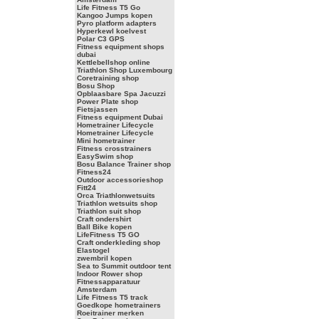
Life Fitness T5 Go
Kangoo Jumps kopen
Pyro platform adapters
Hyperkewl koelvest
Polar C3 GPS
Fitness equipment shops
dubai
Kettlebellshop online
Triathlon Shop Luxembourg
Coretraining shop
Bosu Shop
Opblaasbare Spa Jacuzzi
Power Plate shop
Fietsjassen
Fitness equipment Dubai
Hometrainer Lifecycle
Hometrainer Lifecycle
Mini hometrainer
Fitness crosstrainers
EasySwim shop
Bosu Balance Trainer shop
Fitness24
Outdoor accessorieshop
Fitt24
Orca Triathlonwetsuits
Triathlon wetsuits shop
Triathlon suit shop
Craft ondershirt
Ball Bike kopen
LifeFitness T5 GO
Craft onderkleding shop
Elastogel
zwembril kopen
Sea to Summit outdoor tent
Indoor Rower shop
Fitnessapparatuur
Amsterdam
Life Fitness T5 track
Goedkope hometrainers
Roeitrainer merken