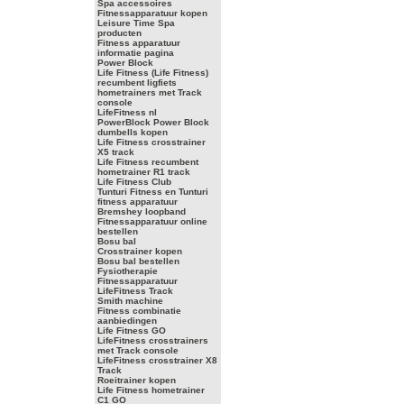
Spa accessoires
Fitnessapparatuur kopen
Leisure Time Spa
producten
Fitness apparatuur
informatie pagina
Power Block
Life Fitness (Life Fitness)
recumbent ligfiets
hometrainers met Track
console
LifeFitness nl
PowerBlock Power Block
dumbells kopen
Life Fitness crosstrainer
X5 track
Life Fitness recumbent
hometrainer R1 track
Life Fitness Club
Tunturi Fitness en Tunturi
fitness apparatuur
Bremshey loopband
Fitnessapparatuur online
bestellen
Bosu bal
Crosstrainer kopen
Bosu bal bestellen
Fysiotherapie
Fitnessapparatuur
LifeFitness Track
Smith machine
Fitness combinatie
aanbiedingen
Life Fitness GO
LifeFitness crosstrainers
met Track console
LifeFitness crosstrainer X8
Track
Roeitrainer kopen
Life Fitness hometrainer
C1 GO