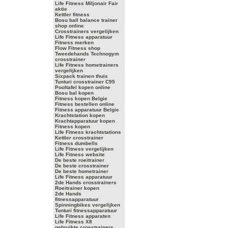
Life Fitness Miljonair Fair
aktie
Kettler fitness
Bosu ball balance trainer
shop online
Crosstrainers vergelijken
Life Fitness apparatuur
Fitness merken
Flow Fitness shop
Tweedehands Technogym
crosstrainer
Life Fitness hometrainers
vergelijken
Sixpack trainen thuis
Tunturi crosstrainer C95
Pooltafel kopen online
Bosu bal kopen
Fitness kopen Belgie
Fitness bestellen online
Fitness apparatuur Belgie
Krachtstation kopen
Krachtapparatuur kopen
Fitness kopen
Life Fitness krachtstations
Kettler crosstrainer
Fitness dumbells
Life Fitness vergelijken
Life Fitness website
De beste roeitrainer
De beste crosstrainer
De beste hometrainer
Life Fitness apparatuur
2de Hands crosstrainers
Roeitrainer kopen
2de Hands
fitnessapparatuur
Spinningbikes vergelijken
Tunturi fitnessapparatuur
Life Fitness apparaten
Life Fitness X8
gebruikte crosstrainers