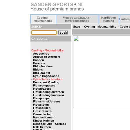
Cycling -
Fitness apparatuur -
Hardlopen
Hartsla
Mountainbike
Infraroodcabines
running
Start
>
Cycling - Mountainbike
>
Cycle 
ZOEKEN
CATEGORIE
Cycling - Mountainbike
-
Accesoires
-
Arm/Been Warmers
-
Banden
-
Barends
-
Bidonhouders
-
Bidons
-
Bike Jacket
-
Cycle Bags/Cases
- Cycle bibs - broeken
-
Duursport Voeding
-
Fietscomputers
-
Fietsdragers
-
Fietskleding diversen
-
Fietskleding kinderen
-
Fietspompen
-
Fietsshirts/Jerseys
-
Fietssloten
-
Fietssokken
-
FietsTrainers
-
Gereedschap
-
Handschoenen
-
Kinder Helmen
-
Massage Olie - Cremes
-
MTB Helmen