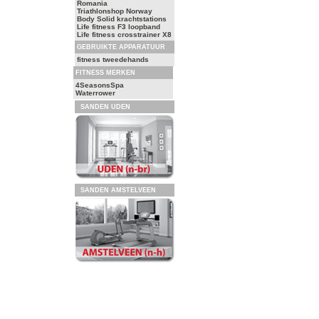
Romania
Triathlonshop Norway
Body Solid krachtstations
Life fitness F3 loopband
Life fitness crosstrainer X8
GEBRUIKTE APPARATUUR
fitness tweedehands
FITNESS MERKEN
4SeasonsSpa
Waterrower
SANDEN UDEN
SANDEN AMSTELVEEN