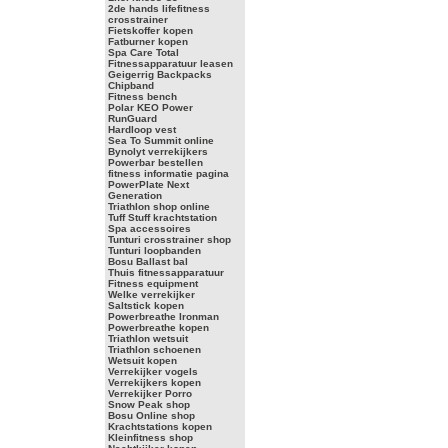
2de hands lifefitness
crosstrainer
Fietskoffer kopen
Fatburner kopen
Spa Care Total
Fitnessapparatuur leasen
Geigerrig Backpacks
Chipband
Fitness bench
Polar KEO Power
RunGuard
Hardloop vest
Sea To Summit online
Bynolyt verrekijkers
Powerbar bestellen
fitness informatie pagina
PowerPlate Next
Generation
Triathlon shop online
Tuff Stuff krachtstation
Spa accessoires
Tunturi crosstrainer shop
Tunturi loopbanden
Bosu Ballast bal
Thuis fitnessapparatuur
Fitness equipment
Welke verrekijker
Saltstick kopen
Powerbreathe Ironman
Powerbreathe kopen
Triathlon wetsuit
Triathlon schoenen
Wetsuit kopen
Verrekijker vogels
Verrekijkers kopen
Verrekijker Porro
Snow Peak shop
Bosu Online shop
Krachtstations kopen
Kleinfitness shop