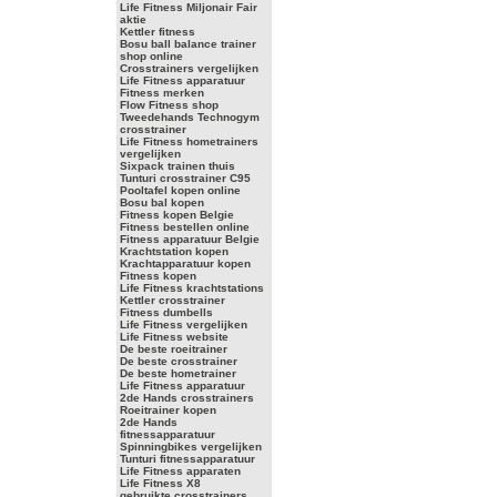
Life Fitness Miljonair Fair
aktie
Kettler fitness
Bosu ball balance trainer
shop online
Crosstrainers vergelijken
Life Fitness apparatuur
Fitness merken
Flow Fitness shop
Tweedehands Technogym
crosstrainer
Life Fitness hometrainers
vergelijken
Sixpack trainen thuis
Tunturi crosstrainer C95
Pooltafel kopen online
Bosu bal kopen
Fitness kopen Belgie
Fitness bestellen online
Fitness apparatuur Belgie
Krachtstation kopen
Krachtapparatuur kopen
Fitness kopen
Life Fitness krachtstations
Kettler crosstrainer
Fitness dumbells
Life Fitness vergelijken
Life Fitness website
De beste roeitrainer
De beste crosstrainer
De beste hometrainer
Life Fitness apparatuur
2de Hands crosstrainers
Roeitrainer kopen
2de Hands
fitnessapparatuur
Spinningbikes vergelijken
Tunturi fitnessapparatuur
Life Fitness apparaten
Life Fitness X8
gebruikte crosstrainers