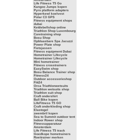
Life Fitness T5 Go
Kangoo Jumps kopen
Pyro platform adapters
Hyperkewl koelvest
Polar C3 GPS
Fitness equipment shops
dubai
Kettlebellshop online
Triathlon Shop Luxembourg
Coretraining shop
Bosu Shop
Opblaasbare Spa Jacuzzi
Power Plate shop
Fietsjassen
Fitness equipment Dubai
Hometrainer Lifecycle
Hometrainer Lifecycle
Mini hometrainer
Fitness crosstrainers
EasySwim shop
Bosu Balance Trainer shop
Fitness24
Outdoor accessorieshop
Fitt24
Orca Triathlonwetsuits
Triathlon wetsuits shop
Triathlon suit shop
Craft ondershirt
Ball Bike kopen
LifeFitness T5 GO
Craft onderkleding shop
Elastogel
zwembril kopen
Sea to Summit outdoor tent
Indoor Rower shop
Fitnessapparatuur
Amsterdam
Life Fitness T5 track
Goedkope hometrainers
Roeitrainer merken