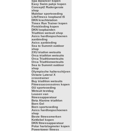
Spa Balancer kopen
Easy Swim pakje kopen
Concept2 Rudergerate
shop
Mulebar sportvoeding
LifeFitness loopband t5
DKN krachtstation
Timex Run Trainer kopen
Fietskleding kopen
DKN loopbanden
Triathlon wetsuit shop
Asics hardloopschoenen
aanbieding
Asics aanbieding
Sea to Summit outdoor
shop
2XU triatlon wetsuits
Orca triathlon wetsuits
Orca Triathlonwetsuits
Orca Triathlonwetsuits
Sea to Summit outdoor
shop
Olympische halterschijven
Octane Lateral X
crosstrainer
Buy triathlon wetsuits
Fitnessaccessoires kopen
GU sportvoeding
Wetsuit testdag
Leasen van
fitnessapparatuur
Beta Alanine triathlon
Born Gel
Born sportvoeding
Asics hardloopschoenen
shop
Beste fitnessmerken
Kettlebel kopen
DKN fitnessapparatuur
Polar hartslagmeter kopen
Powertower fitness