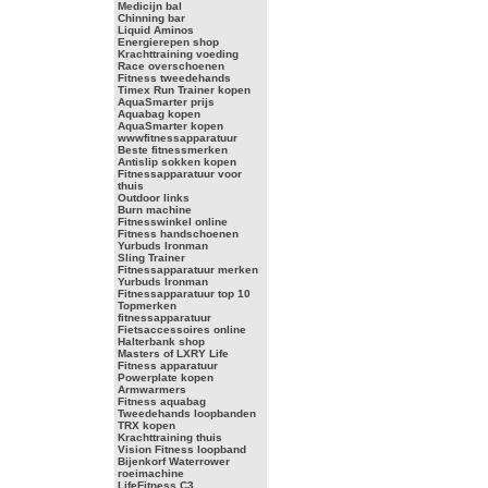
Medicijn bal
Chinning bar
Liquid Aminos
Energierepen shop
Krachttraining voeding
Race overschoenen
Fitness tweedehands
Timex Run Trainer kopen
AquaSmarter prijs
Aquabag kopen
AquaSmarter kopen
wwwfitnessapparatuur
Beste fitnessmerken
Antislip sokken kopen
Fitnessapparatuur voor
thuis
Outdoor links
Burn machine
Fitnesswinkel online
Fitness handschoenen
Yurbuds Ironman
Sling Trainer
Fitnessapparatuur merken
Yurbuds Ironman
Fitnessapparatuur top 10
Topmerken
fitnessapparatuur
Fietsaccessoires online
Halterbank shop
Masters of LXRY Life
Fitness apparatuur
Powerplate kopen
Armwarmers
Fitness aquabag
Tweedehands loopbanden
TRX kopen
Krachttraining thuis
Vision Fitness loopband
Bijenkorf Waterrower
roeimachine
LifeFitness C3