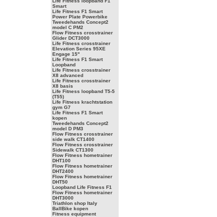
Life Fitness loopband F1
Smart
Life Fitness F1 Smart
Power Plate Powerbike
Tweedehands Concept2
model C PM2
Flow Fitness crosstrainer
Glider DCT3000
Life Fitness crosstrainer
Elevation Series 95XE
Engage 15"
Life Fitness F1 Smart
Loopband
Life Fitness crosstrainer
X8 advanced
Life Fitness crosstrainer
X8 basis
Life Fitness loopband T5-5
(T55)
Life Fitness krachtstation
gym G7
Life Fitness F1 Smart
kopen
Tweedehands Concept2
model D PM3
Flow Fitness crosstrainer
side walk CT1400
Flow Fitness crosstrainer
Sidewalk CT1300
Flow Fitness hometrainer
DHT100
Flow Fitness hometrainer
DHT2400
Flow Fitness hometrainer
DHT50
Loopband Life Fitness F1
Flow Fitness hometrainer
DHT3000
Triathlon shop Italy
BallBike kopen
Fitness equipment