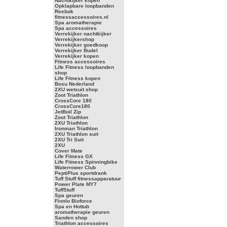
Nachtkijker kopen
Opklapbare loopbanden
Reebok
fitnessaccessoires.nl
Spa aromatherapie
Spa accessoires
Verrekijker nachtkijker
Verrekijkershop
Verrekijker goedkoop
Verrekijker Budel
Verrekijker kopen
Fitness accessoires
Life Fitness loopbanden
shop
Life Fitness kopen
Bosu Nederland
2XU wetsuit shop
Zoot Triathlon
CrossCore 180
CrossCore180
JetBoil Zip
Zoot Triathlon
2XU Triathlon
Ironman Triathlon
2XU Triathlon suit
2XU Tri Suit
2XU
Cover Mate
Life Fitness GX
Life Fitness Spinningbike
Waterrower Club
PeptiPlus sportdrank
Tuff Stuff fitnessapparatuur
Power Plate MY7
TuffStuff
Spa geuren
Finnlo Bioforce
Spa en Hottub
aromatherapie geuren
Sanden shop
Triathlon accessoires