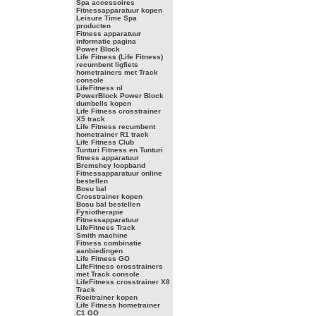
Spa accessoires
Fitnessapparatuur kopen
Leisure Time Spa
producten
Fitness apparatuur
informatie pagina
Power Block
Life Fitness (Life Fitness)
recumbent ligfiets
hometrainers met Track
console
LifeFitness nl
PowerBlock Power Block
dumbells kopen
Life Fitness crosstrainer
X5 track
Life Fitness recumbent
hometrainer R1 track
Life Fitness Club
Tunturi Fitness en Tunturi
fitness apparatuur
Bremshey loopband
Fitnessapparatuur online
bestellen
Bosu bal
Crosstrainer kopen
Bosu bal bestellen
Fysiotherapie
Fitnessapparatuur
LifeFitness Track
Smith machine
Fitness combinatie
aanbiedingen
Life Fitness GO
LifeFitness crosstrainers
met Track console
LifeFitness crosstrainer X8
Track
Roeitrainer kopen
Life Fitness hometrainer
C1 GO