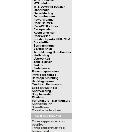
-
MTB Schoenen
-
MTB Wielen
-
MTB/Downhill pedalen
-
Onderhoud
-
Onderkleding
-
Overschoenen
-
Powerbreathe
-
Race Helmen
-
Race/MTB sturen
-
Racepedalen
-
Raceschoenen
-
Racewielen
-
Sanden Sports 2006 NEW
-
Sportbrillen
-
Startnummers
-
Stuurpennen
-
Teamkleding SemiCustom
-
Verlichting
-
Voorvorken
-
Zadelpennen
-
Zadels
-
Zadeltassen
Fitness apparatuur -
Infraroodcabines
Hardlopen running
Hartslagmeters
Outdoor - Buitensport
Spas en Wellness
Sportvoeding -
Supplementen
Triathlon
Verrekijkers - Nachtkijkers
Sportartikelen
Speedbikes
Elektrische loopband
FITNESS INFORMATIEF
Fitnessapparatuur voor
bedrijven
Fitnessapparatuur voor
fysiopraktijken