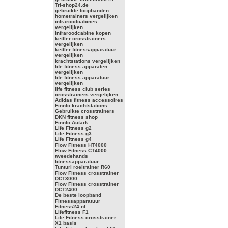
Tri-shop24.de
gebruikte loopbanden
hometrainers vergelijken
infraroodcabines
vergelijken
infraroodcabine kopen
kettler crosstrainers
vergelijken
kettler fitnessapparatuur
vergelijken
krachtstations vergelijken
life fitness apparaten
vergelijken
life fitness apparatuur
vergelijken
life fitness club series
crosstrainers vergelijken
Adidas fitness accessoires
Finnlo krachtstations
Gebruikte crosstrainers
DKN fitness shop
Finnlo Autark
Life Fitness g2
Life Fitness g3
Life Fitness g4
Flow Fitness HT4000
Flow Fitness CT4000
tweedehands
fitnessapparatuur
Tunturi roeitrainer R60
Flow Fitness crosstrainer
DCT3000
Flow Fitness crosstrainer
DCT2400
De beste loopband
Fitnessapparatuur
Fitness24.nl
Lifefitness F1
Life Fitness crosstrainer
X1 basis