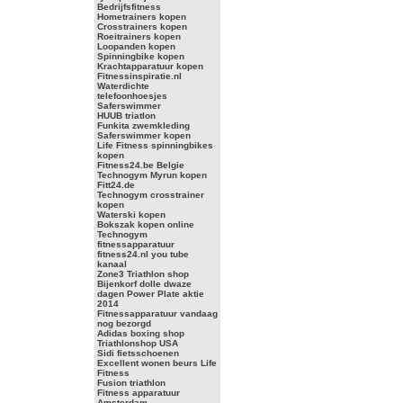
Bedrijfsfitness
Hometrainers kopen
Crosstrainers kopen
Roeitrainers kopen
Loopanden kopen
Spinningbike kopen
Krachtapparatuur kopen
Fitnessinspiratie.nl
Waterdichte
telefoonhoesjes
Saferswimmer
HUUB triatlon
Funkita zwemkleding
Saferswimmer kopen
Life Fitness spinningbikes
kopen
Fitness24.be Belgie
Technogym Myrun kopen
Fitt24.de
Technogym crosstrainer
kopen
Waterski kopen
Bokszak kopen online
Technogym
fitnessapparatuur
fitness24.nl you tube
kanaal
Zone3 Triathlon shop
Bijenkorf dolle dwaze
dagen Power Plate aktie
2014
Fitnessapparatuur vandaag
nog bezorgd
Adidas boxing shop
Triathlonshop USA
Sidi fietsschoenen
Excellent wonen beurs Life
Fitness
Fusion triathlon
Fitness apparatuur
Amsterdam