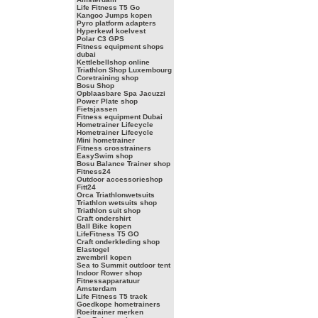
Life Fitness T5 Go
Kangoo Jumps kopen
Pyro platform adapters
Hyperkewl koelvest
Polar C3 GPS
Fitness equipment shops
dubai
Kettlebellshop online
Triathlon Shop Luxembourg
Coretraining shop
Bosu Shop
Opblaasbare Spa Jacuzzi
Power Plate shop
Fietsjassen
Fitness equipment Dubai
Hometrainer Lifecycle
Hometrainer Lifecycle
Mini hometrainer
Fitness crosstrainers
EasySwim shop
Bosu Balance Trainer shop
Fitness24
Outdoor accessorieshop
Fitt24
Orca Triathlonwetsuits
Triathlon wetsuits shop
Triathlon suit shop
Craft ondershirt
Ball Bike kopen
LifeFitness T5 GO
Craft onderkleding shop
Elastogel
zwembril kopen
Sea to Summit outdoor tent
Indoor Rower shop
Fitnessapparatuur
Amsterdam
Life Fitness T5 track
Goedkope hometrainers
Roeitrainer merken