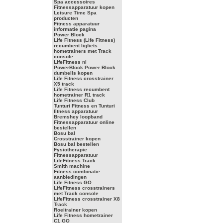
Spa accessoires
Fitnessapparatuur kopen
Leisure Time Spa
producten
Fitness apparatuur
informatie pagina
Power Block
Life Fitness (Life Fitness)
recumbent ligfiets
hometrainers met Track
console
LifeFitness nl
PowerBlock Power Block
dumbells kopen
Life Fitness crosstrainer
X5 track
Life Fitness recumbent
hometrainer R1 track
Life Fitness Club
Tunturi Fitness en Tunturi
fitness apparatuur
Bremshey loopband
Fitnessapparatuur online
bestellen
Bosu bal
Crosstrainer kopen
Bosu bal bestellen
Fysiotherapie
Fitnessapparatuur
LifeFitness Track
Smith machine
Fitness combinatie
aanbiedingen
Life Fitness GO
LifeFitness crosstrainers
met Track console
LifeFitness crosstrainer X8
Track
Roeitrainer kopen
Life Fitness hometrainer
C1 GO