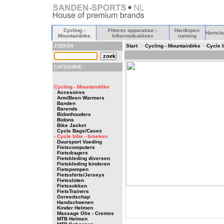
Cycling -
Fitness apparatuur -
Hardlopen
Hartsla
Mountainbike
Infraroodcabines
running
Start
>
Cycling - Mountainbike
>
Cycle 
ZOEKEN
CATEGORIE
Cycling - Mountainbike
-
Accesoires
-
Arm/Been Warmers
-
Banden
-
Barends
-
Bidonhouders
-
Bidons
-
Bike Jacket
-
Cycle Bags/Cases
- Cycle bibs - broeken
-
Duursport Voeding
-
Fietscomputers
-
Fietsdragers
-
Fietskleding diversen
-
Fietskleding kinderen
-
Fietspompen
-
Fietsshirts/Jerseys
-
Fietssloten
-
Fietssokken
-
FietsTrainers
-
Gereedschap
-
Handschoenen
-
Kinder Helmen
-
Massage Olie - Cremes
-
MTB Helmen