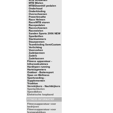
-
MTB Schoenen
-
MTB Wielen
-
MTB/Downhill pedalen
-
Onderhoud
-
Onderkleding
-
Overschoenen
-
Powerbreathe
-
Race Helmen
-
Race/MTB sturen
-
Racepedalen
-
Raceschoenen
-
Racewielen
-
Sanden Sports 2006 NEW
-
Sportbrillen
-
Startnummers
-
Stuurpennen
-
Teamkleding SemiCustom
-
Verlichting
-
Voorvorken
-
Zadelpennen
-
Zadels
-
Zadeltassen
Fitness apparatuur -
Infraroodcabines
Hardlopen running
Hartslagmeters
Outdoor - Buitensport
Spas en Wellness
Sportvoeding -
Supplementen
Triathlon
Verrekijkers - Nachtkijkers
Sportartikelen
Speedbikes
Elektrische loopband
FITNESS INFORMATIEF
Fitnessapparatuur voor
bedrijven
Fitnessapparatuur voor
fysiopraktijken