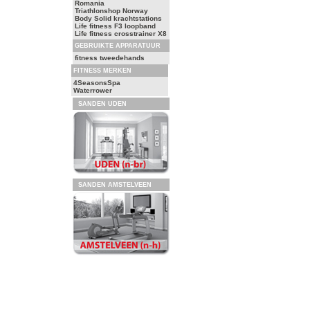
Romania
Triathlonshop Norway
Body Solid krachtstations
Life fitness F3 loopband
Life fitness crosstrainer X8
GEBRUIKTE APPARATUUR
fitness tweedehands
FITNESS MERKEN
4SeasonsSpa
Waterrower
SANDEN UDEN
SANDEN AMSTELVEEN