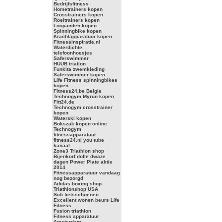
Bedrijfsfitness
Hometrainers kopen
Crosstrainers kopen
Roeitrainers kopen
Loopanden kopen
Spinningbike kopen
Krachtapparatuur kopen
Fitnessinspiratie.nl
Waterdichte
telefoonhoesjes
Saferswimmer
HUUB triatlon
Funkita zwemkleding
Saferswimmer kopen
Life Fitness spinningbikes
kopen
Fitness24.be Belgie
Technogym Myrun kopen
Fitt24.de
Technogym crosstrainer
kopen
Waterski kopen
Bokszak kopen online
Technogym
fitnessapparatuur
fitness24.nl you tube
kanaal
Zone3 Triathlon shop
Bijenkorf dolle dwaze
dagen Power Plate aktie
2014
Fitnessapparatuur vandaag
nog bezorgd
Adidas boxing shop
Triathlonshop USA
Sidi fietsschoenen
Excellent wonen beurs Life
Fitness
Fusion triathlon
Fitness apparatuur
Amsterdam