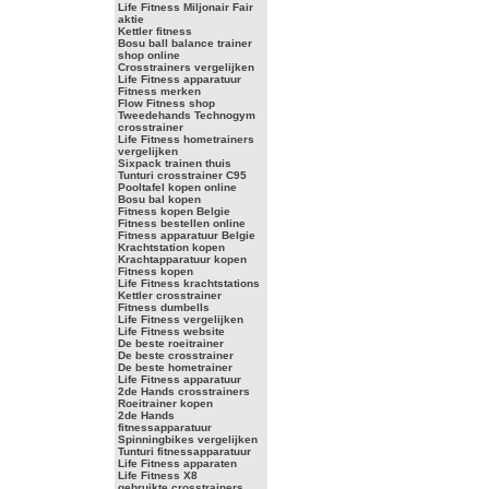
Life Fitness Miljonair Fair
aktie
Kettler fitness
Bosu ball balance trainer
shop online
Crosstrainers vergelijken
Life Fitness apparatuur
Fitness merken
Flow Fitness shop
Tweedehands Technogym
crosstrainer
Life Fitness hometrainers
vergelijken
Sixpack trainen thuis
Tunturi crosstrainer C95
Pooltafel kopen online
Bosu bal kopen
Fitness kopen Belgie
Fitness bestellen online
Fitness apparatuur Belgie
Krachtstation kopen
Krachtapparatuur kopen
Fitness kopen
Life Fitness krachtstations
Kettler crosstrainer
Fitness dumbells
Life Fitness vergelijken
Life Fitness website
De beste roeitrainer
De beste crosstrainer
De beste hometrainer
Life Fitness apparatuur
2de Hands crosstrainers
Roeitrainer kopen
2de Hands
fitnessapparatuur
Spinningbikes vergelijken
Tunturi fitnessapparatuur
Life Fitness apparaten
Life Fitness X8
gebruikte crosstrainers