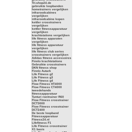
Tri-shop24.de
gebruikte loopbanden
hometrainers vergelijken
infraroodcabines
vergelijken
infraroodcabine kopen
kettler crosstrainers
vergelijken
kettler fitnessapparatuur
vergelijken
krachtstations vergelijken
life fitness apparaten
vergelijken
life fitness apparatuur
vergelijken
life fitness club series
crosstrainers vergelijken
Adidas fitness accessoires
Finnlo krachtstations
Gebruikte crosstrainers
DKN fitness shop
Finnlo Autark
Life Fitness g2
Life Fitness g3
Life Fitness g4
Flow Fitness HT4000
Flow Fitness CT4000
tweedehands
fitnessapparatuur
Tunturi roeitrainer R60
Flow Fitness crosstrainer
DCT3000
Flow Fitness crosstrainer
DCT2400
De beste loopband
Fitnessapparatuur
Fitness24.nl
Lifefitness F1
Life Fitness crosstrainer
X1 basis