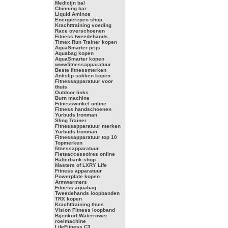
Medicijn bal
Chinning bar
Liquid Aminos
Energierepen shop
Krachttraining voeding
Race overschoenen
Fitness tweedehands
Timex Run Trainer kopen
AquaSmarter prijs
Aquabag kopen
AquaSmarter kopen
wwwfitnessapparatuur
Beste fitnessmerken
Antislip sokken kopen
Fitnessapparatuur voor
thuis
Outdoor links
Burn machine
Fitnesswinkel online
Fitness handschoenen
Yurbuds Ironman
Sling Trainer
Fitnessapparatuur merken
Yurbuds Ironman
Fitnessapparatuur top 10
Topmerken
fitnessapparatuur
Fietsaccessoires online
Halterbank shop
Masters of LXRY Life
Fitness apparatuur
Powerplate kopen
Armwarmers
Fitness aquabag
Tweedehands loopbanden
TRX kopen
Krachttraining thuis
Vision Fitness loopband
Bijenkorf Waterrower
roeimachine
LifeFitness C3