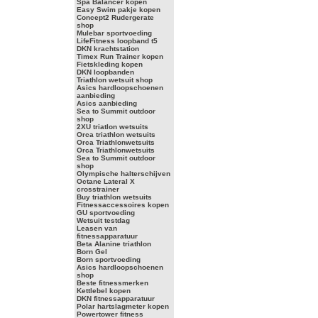
Spa Balancer kopen
Easy Swim pakje kopen
Concept2 Rudergerate
shop
Mulebar sportvoeding
LifeFitness loopband t5
DKN krachtstation
Timex Run Trainer kopen
Fietskleding kopen
DKN loopbanden
Triathlon wetsuit shop
Asics hardloopschoenen
aanbieding
Asics aanbieding
Sea to Summit outdoor
shop
2XU triatlon wetsuits
Orca triathlon wetsuits
Orca Triathlonwetsuits
Orca Triathlonwetsuits
Sea to Summit outdoor
shop
Olympische halterschijven
Octane Lateral X
crosstrainer
Buy triathlon wetsuits
Fitnessaccessoires kopen
GU sportvoeding
Wetsuit testdag
Leasen van
fitnessapparatuur
Beta Alanine triathlon
Born Gel
Born sportvoeding
Asics hardloopschoenen
shop
Beste fitnessmerken
Kettlebel kopen
DKN fitnessapparatuur
Polar hartslagmeter kopen
Powertower fitness