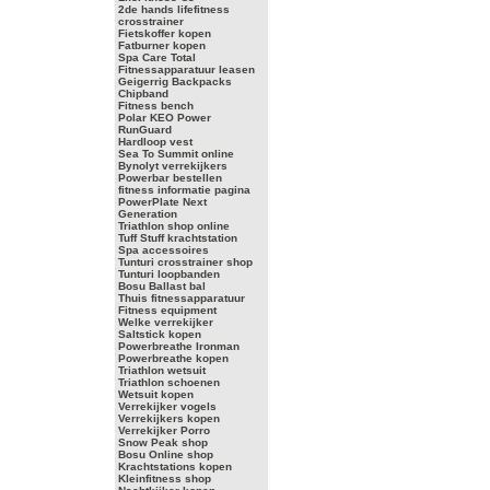
2de hands lifefitness
crosstrainer
Fietskoffer kopen
Fatburner kopen
Spa Care Total
Fitnessapparatuur leasen
Geigerrig Backpacks
Chipband
Fitness bench
Polar KEO Power
RunGuard
Hardloop vest
Sea To Summit online
Bynolyt verrekijkers
Powerbar bestellen
fitness informatie pagina
PowerPlate Next
Generation
Triathlon shop online
Tuff Stuff krachtstation
Spa accessoires
Tunturi crosstrainer shop
Tunturi loopbanden
Bosu Ballast bal
Thuis fitnessapparatuur
Fitness equipment
Welke verrekijker
Saltstick kopen
Powerbreathe Ironman
Powerbreathe kopen
Triathlon wetsuit
Triathlon schoenen
Wetsuit kopen
Verrekijker vogels
Verrekijkers kopen
Verrekijker Porro
Snow Peak shop
Bosu Online shop
Krachtstations kopen
Kleinfitness shop