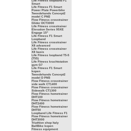
Life Fitness loopband F1
Smart
Life Fitness F1 Smart
Power Plate Powerbike
Tweedehands Concept2
model C PM2
Flow Fitness crosstrainer
Glider DCT3000
Life Fitness crosstrainer
Elevation Series 95XE
Engage 15"
Life Fitness F1 Smart
Loopband
Life Fitness crosstrainer
X8 advanced
Life Fitness crosstrainer
X8 basis
Life Fitness loopband T5-5
(T55)
Life Fitness krachtstation
gym G7
Life Fitness F1 Smart
kopen
Tweedehands Concept2
model D PM3
Flow Fitness crosstrainer
side walk CT1400
Flow Fitness crosstrainer
Sidewalk CT1300
Flow Fitness hometrainer
DHT100
Flow Fitness hometrainer
DHT2400
Flow Fitness hometrainer
DHT50
Loopband Life Fitness F1
Flow Fitness hometrainer
DHT3000
Triathlon shop Italy
BallBike kopen
Fitness equipment