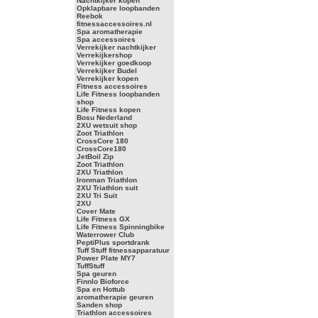
Nachtkijker kopen
Opklapbare loopbanden
Reebok
fitnessaccessoires.nl
Spa aromatherapie
Spa accessoires
Verrekijker nachtkijker
Verrekijkershop
Verrekijker goedkoop
Verrekijker Budel
Verrekijker kopen
Fitness accessoires
Life Fitness loopbanden
shop
Life Fitness kopen
Bosu Nederland
2XU wetsuit shop
Zoot Triathlon
CrossCore 180
CrossCore180
JetBoil Zip
Zoot Triathlon
2XU Triathlon
Ironman Triathlon
2XU Triathlon suit
2XU Tri Suit
2XU
Cover Mate
Life Fitness GX
Life Fitness Spinningbike
Waterrower Club
PeptiPlus sportdrank
Tuff Stuff fitnessapparatuur
Power Plate MY7
TuffStuff
Spa geuren
Finnlo Bioforce
Spa en Hottub
aromatherapie geuren
Sanden shop
Triathlon accessoires