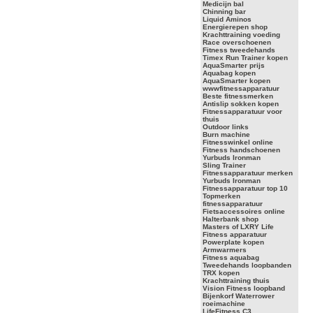
Medicijn bal
Chinning bar
Liquid Aminos
Energierepen shop
Krachttraining voeding
Race overschoenen
Fitness tweedehands
Timex Run Trainer kopen
AquaSmarter prijs
Aquabag kopen
AquaSmarter kopen
wwwfitnessapparatuur
Beste fitnessmerken
Antislip sokken kopen
Fitnessapparatuur voor
thuis
Outdoor links
Burn machine
Fitnesswinkel online
Fitness handschoenen
Yurbuds Ironman
Sling Trainer
Fitnessapparatuur merken
Yurbuds Ironman
Fitnessapparatuur top 10
Topmerken
fitnessapparatuur
Fietsaccessoires online
Halterbank shop
Masters of LXRY Life
Fitness apparatuur
Powerplate kopen
Armwarmers
Fitness aquabag
Tweedehands loopbanden
TRX kopen
Krachttraining thuis
Vision Fitness loopband
Bijenkorf Waterrower
roeimachine
LifeFitness C3