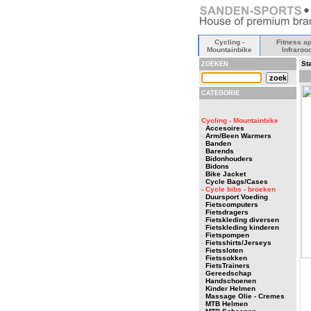
Cycling -
Fitness ap
Mountainbike
Infraroo
Sta
ZOEKEN
CATEGORIE
Cycling - Mountainbike
-
Accesoires
-
Arm/Been Warmers
-
Banden
-
Barends
-
Bidonhouders
-
Bidons
-
Bike Jacket
-
Cycle Bags/Cases
- Cycle bibs - broeken
-
Duursport Voeding
-
Fietscomputers
-
Fietsdragers
-
Fietskleding diversen
-
Fietskleding kinderen
-
Fietspompen
-
Fietsshirts/Jerseys
-
Fietssloten
-
Fietssokken
-
FietsTrainers
-
Gereedschap
-
Handschoenen
-
Kinder Helmen
-
Massage Olie - Cremes
-
MTB Helmen