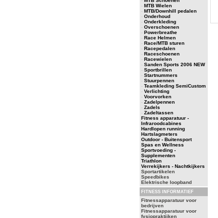
-
MTB Schoenen
-
MTB Wielen
-
MTB/Downhill pedalen
-
Onderhoud
-
Onderkleding
-
Overschoenen
-
Powerbreathe
-
Race Helmen
-
Race/MTB sturen
-
Racepedalen
-
Raceschoenen
-
Racewielen
-
Sanden Sports 2006 NEW
-
Sportbrillen
-
Startnummers
-
Stuurpennen
-
Teamkleding SemiCustom
-
Verlichting
-
Voorvorken
-
Zadelpennen
-
Zadels
-
Zadeltassen
Fitness apparatuur -
Infraroodcabines
Hardlopen running
Hartslagmeters
Outdoor - Buitensport
Spas en Wellness
Sportvoeding -
Supplementen
Triathlon
Verrekijkers - Nachtkijkers
Sportartikelen
Speedbikes
Elektrische loopband
FITNESS INFORMATIEF
Fitnessapparatuur voor
bedrijven
Fitnessapparatuur voor
fysiopraktijken