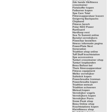
2de hands lifefitness
crosstrainer
Fietskoffer kopen
Fatburner kopen
Spa Care Total
Fitnessapparatuur leasen
Geigerrig Backpacks
Chipband
Fitness bench
Polar KEO Power
RunGuard
Hardloop vest
Sea To Summit online
Bynolyt verrekijkers
Powerbar bestellen
fitness informatie pagina
PowerPlate Next
Generation
Triathlon shop online
Tuff Stuff krachtstation
Spa accessoires
Tunturi crosstrainer shop
Tunturi loopbanden
Bosu Ballast bal
Thuis fitnessapparatuur
Fitness equipment
Welke verrekijker
Saltstick kopen
Powerbreathe Ironman
Powerbreathe kopen
Triathlon wetsuit
Triathlon schoenen
Wetsuit kopen
Verrekijker vogels
Verrekijkers kopen
Verrekijker Porro
Snow Peak shop
Bosu Online shop
Krachtstations kopen
Kleinfitness shop