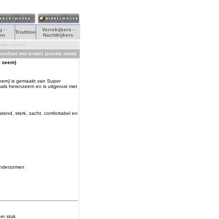
 -
Verrekijkers -
Triathlon
en
Nachtkijkers
nder zeem)
ercollant met bretels (zonder zeem)
r zeem)
zeem) is gemaakt van Super
als herenzeem en is uitgerust met
atend, sterk, zacht, comfortabel en
 onderzomen
er stuk