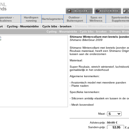
paratuur -
Hardlopen
Outdoor -
Spas en
Sportvoeding
Hartslagmeters
dcabines
running
Buitensport
Wellness
Supplement
rt
>
Cycling - Mountainbike
>
Cycle bibs - broeken
> Shimano Wintercollant met bretels (zo
Cycling - Mountainbike - Cycle bibs - broeken - Shimano Wint
Shimano Wintercollant met bretels (zonde
Shimano BikeGear 2009
Shimano Wintercollant met bretels (zonder 
Roubaix materiaal, heeft een Shimano Origin
lussen aan de onderzomen
Materiaal:
Super Roubaix, stretch winterstof, luchtdoorl
gemakkelijk in het onderhoud
Algemene kenmerken:
- Anatomisch model met meerdere panden
- Platte naden
Specifieke kenmerken:
- Siliconen antislip elastiek en lussen in de
- Mesh bovendeel
Maat :
Advies-prijs :
59.95
€
Sanden-prijs :
€ p