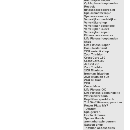
Nachtkijker kopen
Opklapbare loopbanden
Reebok
fitnessaccessoires.nl
Spa aromatherapie
Spa accessoires
Verrekijker nachtkijker
Verrekijkershop
Verrekijker goedkoop
Verrekijker Budel
Verrekijker kopen
Fitness accessoires
Life Fitness loopbanden
shop
Life Fitness kopen
Bosu Nederland
2XU wetsuit shop
Zoot Triathlon
CrossCore 180
CrossCore180
JetBoil Zip
Zoot Triathlon
2XU Triathlon
Ironman Triathlon
2XU Triathlon suit
2XU Tri Suit
2XU
Cover Mate
Life Fitness GX
Life Fitness Spinningbike
Waterrower Club
PeptiPlus sportdrank
Tuff Stuff fitnessapparatuur
Power Plate MY7
TuffStuff
Spa geuren
Finnlo Bioforce
Spa en Hottub
aromatherapie geuren
Sanden shop
Triathlon accessoires