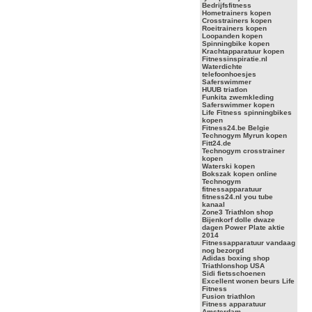
Bedrijfsfitness
Hometrainers kopen
Crosstrainers kopen
Roeitrainers kopen
Loopanden kopen
Spinningbike kopen
Krachtapparatuur kopen
Fitnessinspiratie.nl
Waterdichte
telefoonhoesjes
Saferswimmer
HUUB triatlon
Funkita zwemkleding
Saferswimmer kopen
Life Fitness spinningbikes
kopen
Fitness24.be Belgie
Technogym Myrun kopen
Fitt24.de
Technogym crosstrainer
kopen
Waterski kopen
Bokszak kopen online
Technogym
fitnessapparatuur
fitness24.nl you tube
kanaal
Zone3 Triathlon shop
Bijenkorf dolle dwaze
dagen Power Plate aktie
2014
Fitnessapparatuur vandaag
nog bezorgd
Adidas boxing shop
Triathlonshop USA
Sidi fietsschoenen
Excellent wonen beurs Life
Fitness
Fusion triathlon
Fitness apparatuur
Amsterdam