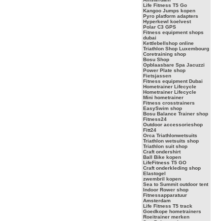
Life Fitness T5 Go
Kangoo Jumps kopen
Pyro platform adapters
Hyperkewl koelvest
Polar C3 GPS
Fitness equipment shops
dubai
Kettlebellshop online
Triathlon Shop Luxembourg
Coretraining shop
Bosu Shop
Opblaasbare Spa Jacuzzi
Power Plate shop
Fietsjassen
Fitness equipment Dubai
Hometrainer Lifecycle
Hometrainer Lifecycle
Mini hometrainer
Fitness crosstrainers
EasySwim shop
Bosu Balance Trainer shop
Fitness24
Outdoor accessorieshop
Fitt24
Orca Triathlonwetsuits
Triathlon wetsuits shop
Triathlon suit shop
Craft ondershirt
Ball Bike kopen
LifeFitness T5 GO
Craft onderkleding shop
Elastogel
zwembril kopen
Sea to Summit outdoor tent
Indoor Rower shop
Fitnessapparatuur
Amsterdam
Life Fitness T5 track
Goedkope hometrainers
Roeitrainer merken