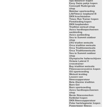
Spa Balancer kopen
Easy Swim pakje kopen
Concept2 Rudergerate
shop
Mulebar sportvoeding
LifeFitness loopband t5
DKN krachtstation
Timex Run Trainer kopen
Fietskleding kopen
DKN loopbanden
Triathlon wetsuit shop
Asics hardloopschoenen
aanbieding
Asics aanbieding
Sea to Summit outdoor
shop
2XU triatlon wetsuits
Orca triathlon wetsuits
Orca Triathlonwetsuits
Orca Triathlonwetsuits
Sea to Summit outdoor
shop
Olympische halterschijven
Octane Lateral X
crosstrainer
Buy triathlon wetsuits
Fitnessaccessoires kopen
GU sportvoeding
Wetsuit testdag
Leasen van
fitnessapparatuur
Beta Alanine triathlon
Born Gel
Born sportvoeding
Asics hardloopschoenen
shop
Beste fitnessmerken
Kettlebel kopen
DKN fitnessapparatuur
Polar hartslagmeter kopen
Powertower fitness