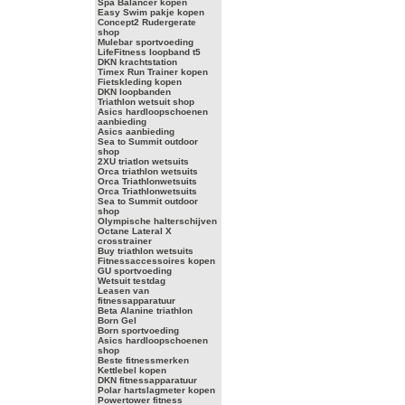
Spa Balancer kopen
Easy Swim pakje kopen
Concept2 Rudergerate
shop
Mulebar sportvoeding
LifeFitness loopband t5
DKN krachtstation
Timex Run Trainer kopen
Fietskleding kopen
DKN loopbanden
Triathlon wetsuit shop
Asics hardloopschoenen
aanbieding
Asics aanbieding
Sea to Summit outdoor
shop
2XU triatlon wetsuits
Orca triathlon wetsuits
Orca Triathlonwetsuits
Orca Triathlonwetsuits
Sea to Summit outdoor
shop
Olympische halterschijven
Octane Lateral X
crosstrainer
Buy triathlon wetsuits
Fitnessaccessoires kopen
GU sportvoeding
Wetsuit testdag
Leasen van
fitnessapparatuur
Beta Alanine triathlon
Born Gel
Born sportvoeding
Asics hardloopschoenen
shop
Beste fitnessmerken
Kettlebel kopen
DKN fitnessapparatuur
Polar hartslagmeter kopen
Powertower fitness