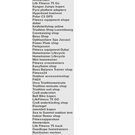
Life Fitness T5 Go
Kangoo Jumps kopen
Pyro platform adapters
Hyperkewl koelvest
Polar C3 GPS
Fitness equipment shops
dubai
Kettlebellshop online
Triathlon Shop Luxembourg
Coretraining shop
Bosu Shop
Opblaasbare Spa Jacuzzi
Power Plate shop
Fietsjassen
Fitness equipment Dubai
Hometrainer Lifecycle
Hometrainer Lifecycle
Mini hometrainer
Fitness crosstrainers
EasySwim shop
Bosu Balance Trainer shop
Fitness24
Outdoor accessorieshop
Fitt24
Orca Triathlonwetsuits
Triathlon wetsuits shop
Triathlon suit shop
Craft ondershirt
Ball Bike kopen
LifeFitness T5 GO
Craft onderkleding shop
Elastogel
zwembril kopen
Sea to Summit outdoor tent
Indoor Rower shop
Fitnessapparatuur
Amsterdam
Life Fitness T5 track
Goedkope hometrainers
Roeitrainer merken