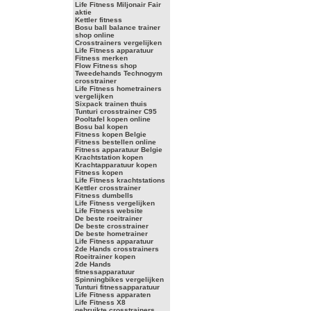
Life Fitness Miljonair Fair
aktie
Kettler fitness
Bosu ball balance trainer
shop online
Crosstrainers vergelijken
Life Fitness apparatuur
Fitness merken
Flow Fitness shop
Tweedehands Technogym
crosstrainer
Life Fitness hometrainers
vergelijken
Sixpack trainen thuis
Tunturi crosstrainer C95
Pooltafel kopen online
Bosu bal kopen
Fitness kopen Belgie
Fitness bestellen online
Fitness apparatuur Belgie
Krachtstation kopen
Krachtapparatuur kopen
Fitness kopen
Life Fitness krachtstations
Kettler crosstrainer
Fitness dumbells
Life Fitness vergelijken
Life Fitness website
De beste roeitrainer
De beste crosstrainer
De beste hometrainer
Life Fitness apparatuur
2de Hands crosstrainers
Roeitrainer kopen
2de Hands
fitnessapparatuur
Spinningbikes vergelijken
Tunturi fitnessapparatuur
Life Fitness apparaten
Life Fitness X8
gebruikte crosstrainers