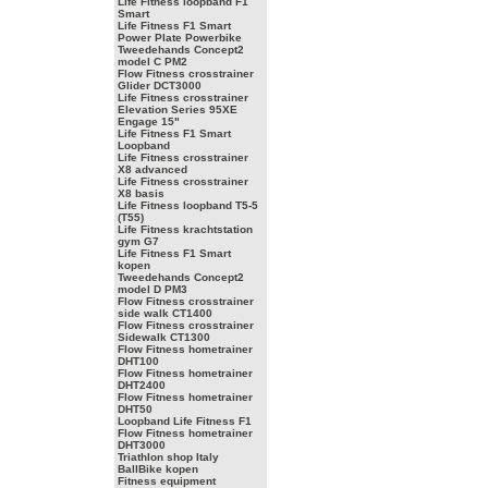
Life Fitness loopband F1
Smart
Life Fitness F1 Smart
Power Plate Powerbike
Tweedehands Concept2
model C PM2
Flow Fitness crosstrainer
Glider DCT3000
Life Fitness crosstrainer
Elevation Series 95XE
Engage 15"
Life Fitness F1 Smart
Loopband
Life Fitness crosstrainer
X8 advanced
Life Fitness crosstrainer
X8 basis
Life Fitness loopband T5-5
(T55)
Life Fitness krachtstation
gym G7
Life Fitness F1 Smart
kopen
Tweedehands Concept2
model D PM3
Flow Fitness crosstrainer
side walk CT1400
Flow Fitness crosstrainer
Sidewalk CT1300
Flow Fitness hometrainer
DHT100
Flow Fitness hometrainer
DHT2400
Flow Fitness hometrainer
DHT50
Loopband Life Fitness F1
Flow Fitness hometrainer
DHT3000
Triathlon shop Italy
BallBike kopen
Fitness equipment