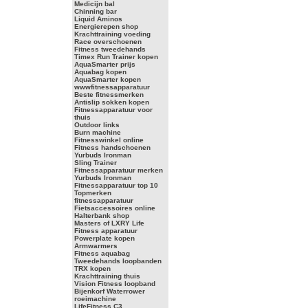
Medicijn bal
Chinning bar
Liquid Aminos
Energierepen shop
Krachttraining voeding
Race overschoenen
Fitness tweedehands
Timex Run Trainer kopen
AquaSmarter prijs
Aquabag kopen
AquaSmarter kopen
wwwfitnessapparatuur
Beste fitnessmerken
Antislip sokken kopen
Fitnessapparatuur voor
thuis
Outdoor links
Burn machine
Fitnesswinkel online
Fitness handschoenen
Yurbuds Ironman
Sling Trainer
Fitnessapparatuur merken
Yurbuds Ironman
Fitnessapparatuur top 10
Topmerken
fitnessapparatuur
Fietsaccessoires online
Halterbank shop
Masters of LXRY Life
Fitness apparatuur
Powerplate kopen
Armwarmers
Fitness aquabag
Tweedehands loopbanden
TRX kopen
Krachttraining thuis
Vision Fitness loopband
Bijenkorf Waterrower
roeimachine
LifeFitness C3