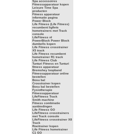
Spa accessoires
Fitnessapparatuur kopen
Leisure Time Spa
producten
Fitness apparatuur
informatie pagina
Power Block
Life Fitness (Life Fitness)
recumbent ligfiets
hometrainers met Track
console
LifeFitness nl
PowerBlock Power Block
dumbells kopen
Life Fitness crosstrainer
X5 track
Life Fitness recumbent
hometrainer R1 track
Life Fitness Club
Tunturi Fitness en Tunturi
fitness apparatuur
Bremshey loopband
Fitnessapparatuur online
bestellen
Bosu bal
Crosstrainer kopen
Bosu bal bestellen
Fysiotherapie
Fitnessapparatuur
LifeFitness Track
Smith machine
Fitness combinatie
aanbiedingen
Life Fitness GO
LifeFitness crosstrainers
met Track console
LifeFitness crosstrainer X8
Track
Roeitrainer kopen
Life Fitness hometrainer
C1 GO