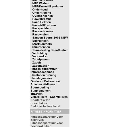
-
MTB Schoenen
-
MTB Wielen
-
MTB/Downhill pedalen
-
Onderhoud
-
Onderkleding
-
Overschoenen
-
Powerbreathe
-
Race Helmen
-
Race/MTB sturen
-
Racepedalen
-
Raceschoenen
-
Racewielen
-
Sanden Sports 2006 NEW
-
Sportbrillen
-
Startnummers
-
Stuurpennen
-
Teamkleding SemiCustom
-
Verlichting
-
Voorvorken
-
Zadelpennen
-
Zadels
-
Zadeltassen
Fitness apparatuur -
Infraroodcabines
Hardlopen running
Hartslagmeters
Outdoor - Buitensport
Spas en Wellness
Sportvoeding -
Supplementen
Triathlon
Verrekijkers - Nachtkijkers
Sportartikelen
Speedbikes
Elektrische loopband
FITNESS INFORMATIEF
Fitnessapparatuur voor
bedrijven
Fitnessapparatuur voor
fysiopraktijken