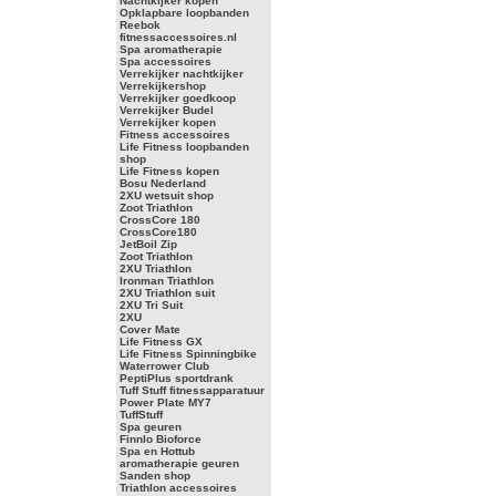
Nachtkijker kopen
Opklapbare loopbanden
Reebok
fitnessaccessoires.nl
Spa aromatherapie
Spa accessoires
Verrekijker nachtkijker
Verrekijkershop
Verrekijker goedkoop
Verrekijker Budel
Verrekijker kopen
Fitness accessoires
Life Fitness loopbanden
shop
Life Fitness kopen
Bosu Nederland
2XU wetsuit shop
Zoot Triathlon
CrossCore 180
CrossCore180
JetBoil Zip
Zoot Triathlon
2XU Triathlon
Ironman Triathlon
2XU Triathlon suit
2XU Tri Suit
2XU
Cover Mate
Life Fitness GX
Life Fitness Spinningbike
Waterrower Club
PeptiPlus sportdrank
Tuff Stuff fitnessapparatuur
Power Plate MY7
TuffStuff
Spa geuren
Finnlo Bioforce
Spa en Hottub
aromatherapie geuren
Sanden shop
Triathlon accessoires