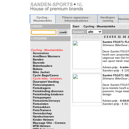
Cycling -
Fitness apparatuur -
Hardlopen
Hartsla
Mountainbike
Infraroodcabines
running
Start
>
Cycling - Mountainbike
> Cycle b
ZOEKEN
Geslacht :
( 82 artikelen ) pag.: 1
2
3
4
5
6
..
11
..
16
..
CATEGORIE
Santini FS1071 FL
Shimano BikeGear 
Cycling - Mountainbike
Deze Santini FS10
-
Accesoires
heeft een anatomis
-
Arm/Been Warmers
uitgerust met Gel I
-
Banden
van sport mesh mate
-
Barends
-
Bidonhouders
Advies-prijs :
€ 124.
-
Bidons
Sanden-prijs : € 10
-
Bike Jacket
-
Cycle Bags/Cases
Santini FS1071 GE
- Cycle bibs - broeken
Shimano BikeGear 
-
Duursport Voeding
-
Fietscomputers
Deze Santini FS10
-
Fietsdragers
lycra bretels heeft
-
Fietskleding diversen
pasvorm, hoge kwal
-
Fietskleding kinderen
design
-
Fietspompen
-
Fietsshirts/Jerseys
Advies-prijs :
€ 93.9
-
Fietssloten
Sanden-prijs : € 83.
-
Fietssokken
-
FietsTrainers
-
Gereedschap
-
Handschoenen
-
Kinder Helmen
-
Massage Olie - Cremes
-
MTB Helmen