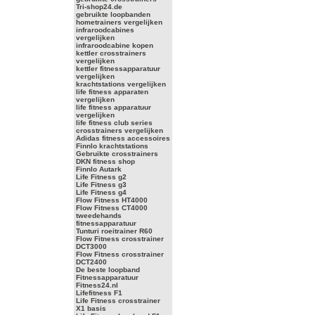
Tri-shop24.de
gebruikte loopbanden
hometrainers vergelijken
infraroodcabines
vergelijken
infraroodcabine kopen
kettler crosstrainers
vergelijken
kettler fitnessapparatuur
vergelijken
krachtstations vergelijken
life fitness apparaten
vergelijken
life fitness apparatuur
vergelijken
life fitness club series
crosstrainers vergelijken
Adidas fitness accessoires
Finnlo krachtstations
Gebruikte crosstrainers
DKN fitness shop
Finnlo Autark
Life Fitness g2
Life Fitness g3
Life Fitness g4
Flow Fitness HT4000
Flow Fitness CT4000
tweedehands
fitnessapparatuur
Tunturi roeitrainer R60
Flow Fitness crosstrainer
DCT3000
Flow Fitness crosstrainer
DCT2400
De beste loopband
Fitnessapparatuur
Fitness24.nl
Lifefitness F1
Life Fitness crosstrainer
X1 basis