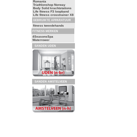
Romania
Triathlonshop Norway
Body Solid krachtstations
Life fitness F3 loopband
Life fitness crosstrainer X8
GEBRUIKTE APPARATUUR
fitness tweedehands
FITNESS MERKEN
4SeasonsSpa
Waterrower
SANDEN UDEN
SANDEN AMSTELVEEN