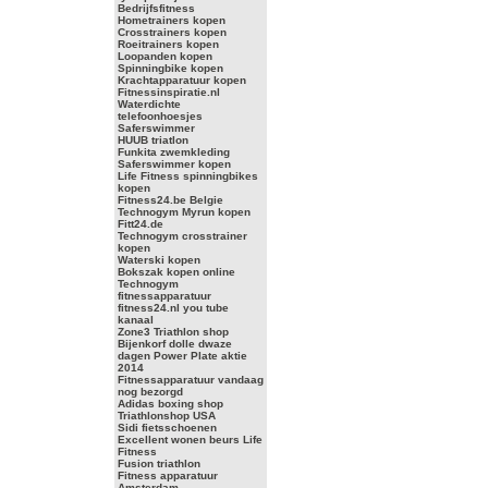
Bedrijfsfitness
Hometrainers kopen
Crosstrainers kopen
Roeitrainers kopen
Loopanden kopen
Spinningbike kopen
Krachtapparatuur kopen
Fitnessinspiratie.nl
Waterdichte
telefoonhoesjes
Saferswimmer
HUUB triatlon
Funkita zwemkleding
Saferswimmer kopen
Life Fitness spinningbikes
kopen
Fitness24.be Belgie
Technogym Myrun kopen
Fitt24.de
Technogym crosstrainer
kopen
Waterski kopen
Bokszak kopen online
Technogym
fitnessapparatuur
fitness24.nl you tube
kanaal
Zone3 Triathlon shop
Bijenkorf dolle dwaze
dagen Power Plate aktie
2014
Fitnessapparatuur vandaag
nog bezorgd
Adidas boxing shop
Triathlonshop USA
Sidi fietsschoenen
Excellent wonen beurs Life
Fitness
Fusion triathlon
Fitness apparatuur
Amsterdam