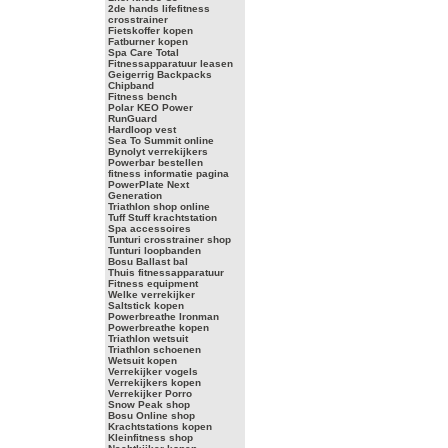
2de hands lifefitness
crosstrainer
Fietskoffer kopen
Fatburner kopen
Spa Care Total
Fitnessapparatuur leasen
Geigerrig Backpacks
Chipband
Fitness bench
Polar KEO Power
RunGuard
Hardloop vest
Sea To Summit online
Bynolyt verrekijkers
Powerbar bestellen
fitness informatie pagina
PowerPlate Next
Generation
Triathlon shop online
Tuff Stuff krachtstation
Spa accessoires
Tunturi crosstrainer shop
Tunturi loopbanden
Bosu Ballast bal
Thuis fitnessapparatuur
Fitness equipment
Welke verrekijker
Saltstick kopen
Powerbreathe Ironman
Powerbreathe kopen
Triathlon wetsuit
Triathlon schoenen
Wetsuit kopen
Verrekijker vogels
Verrekijkers kopen
Verrekijker Porro
Snow Peak shop
Bosu Online shop
Krachtstations kopen
Kleinfitness shop