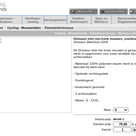
paratuur -
Hardlopen
Outdoor -
Spas en
Sportvoeding
Hartslagmeters
dcabines
running
Buitensport
Wellness
Supplement
rt
>
Cycling - Mountainbike
>
Fietsshirts/Jerseys
> Shimano shirt met korte mouwen, snel
Cycling - Mountainbike - Fietsshirts/Jerseys - Shimano s
Shimano shirt met korte mouwen, sneldr
Shimano BikeGear 2009
Dit Shimano shirt met korte mouwen is gema
mesh is opgenomen voor extra ventilatie bij 
achterzakken
- Materiaal: 100% polyester waarin mesh is 
speciaal bij warm weer
- Optimale vochtregulatie
- Sneldrogend
- Anatomisch gevormd
- 3 achterzakken
- Maten: S - XXXL
Maat :
Advies-prijs :
85.95
€
Sanden-prijs :
€ p
Aantal :