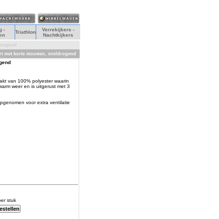
 -
Verrekijkers -
Triathlon
en
Nachtkijkers
drogend
hirt met korte mouwen, sneldrogend
ogend
akt van 100% polyester waarin
warm weer en is uitgerust met 3
opgenomen voor extra ventilatie
er stuk