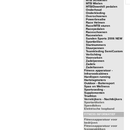
-
MTB Schoenen
-
MTB Wielen
-
MTB/Downhill pedalen
-
Onderhoud
-
Onderkleding
-
Overschoenen
-
Powerbreathe
-
Race Helmen
-
Race/MTB sturen
-
Racepedalen
-
Raceschoenen
-
Racewielen
-
Sanden Sports 2006 NEW
-
Sportbrillen
-
Startnummers
-
Stuurpennen
-
Teamkleding SemiCustom
-
Verlichting
-
Voorvorken
-
Zadelpennen
-
Zadels
-
Zadeltassen
Fitness apparatuur -
Infraroodcabines
Hardlopen running
Hartslagmeters
Outdoor - Buitensport
Spas en Wellness
Sportvoeding -
Supplementen
Triathlon
Verrekijkers - Nachtkijkers
Sportartikelen
Speedbikes
Elektrische loopband
FITNESS INFORMATIEF
Fitnessapparatuur voor
bedrijven
Fitnessapparatuur voor
fysiopraktijken