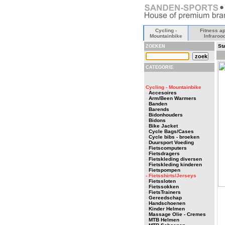
Cycling -
Fitness ap
Mountainbike
Infraroo
Sta
ZOEKEN
CATEGORIE
Cycling - Mountainbike
-
Accesoires
-
Arm/Been Warmers
-
Banden
-
Barends
-
Bidonhouders
-
Bidons
-
Bike Jacket
-
Cycle Bags/Cases
-
Cycle bibs - broeken
-
Duursport Voeding
-
Fietscomputers
-
Fietsdragers
-
Fietskleding diversen
-
Fietskleding kinderen
-
Fietspompen
- Fietsshirts/Jerseys
-
Fietssloten
-
Fietssokken
-
FietsTrainers
-
Gereedschap
-
Handschoenen
-
Kinder Helmen
-
Massage Olie - Cremes
-
MTB Helmen