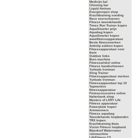
Medicijn bal
Chinning bar
Liquid Aminos
Energierepen shop
Krachttraining voeding
Race overschoenen
Fitness tweedehands
Timex Run Trainer kopen
AquaSmarter prijs
Aquabag kopen
AquaSmarter kopen
wwwfitnessapparatuur
Beste fitnessmerken
Antislip sokken kopen
Fitnessapparatuur voor
thuis
Outdoor links
Burn machine
Fitnesswinkel online
Fitness handschoenen
Yurbuds Ironman
Sling Trainer
Fitnessapparatuur merken
Yurbuds Ironman
Fitnessapparatuur top 10
Topmerken
fitnessapparatuur
Fietsaccessoires online
Halterbank shop
Masters of LXRY Life
Fitness apparatuur
Powerplate kopen
Armwarmers
Fitness aquabag
Tweedehands loopbanden
TRX kopen
Krachttraining thuis
Vision Fitness loopband
Bijenkorf Waterrower
roeimachine
LifeFitness C3