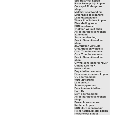
Spa Balancer kopen
Easy Swim pakje kopen
Concept2 Rudergerate
shop
Mulebar sportvoeding
LifeFitness loopband t5
DKN krachtstation
Timex Run Trainer kopen
Fietskleding kopen
DKN loopbanden
Triathlon wetsuit shop
Asics hardloopschoenen
aanbieding
Asics aanbieding
Sea to Summit outdoor
shop
2XU triatlon wetsuits
Orca triathlon wetsuits
Orca Triathlonwetsuits
Orca Triathlonwetsuits
Sea to Summit outdoor
shop
Olympische halterschijven
Octane Lateral X
crosstrainer
Buy triathlon wetsuits
Fitnessaccessoires kopen
GU sportvoeding
Wetsuit testdag
Leasen van
fitnessapparatuur
Beta Alanine triathlon
Born Gel
Born sportvoeding
Asics hardloopschoenen
shop
Beste fitnessmerken
Kettlebel kopen
DKN fitnessapparatuur
Polar hartslagmeter kopen
Powertower fitness