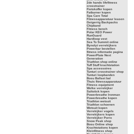
2de hands lifefitness
crosstrainer
Fietskoffer kopen
Fatburner kopen
Spa Care Total
Fitnessapparatuur leasen
Geigerrig Backpacks
Chipband
Fitness bench
Polar KEO Power
RunGuard
Hardloop vest
Sea To Summit online
Bynolyt verrekijkers
Powerbar bestellen
fitness informatie pagina
PowerPlate Next
Generation
Triathlon shop online
Tuff Stuff krachtstation
Spa accessoires
Tunturi crosstrainer shop
Tunturi loopbanden
Bosu Ballast bal
Thuis fitnessapparatuur
Fitness equipment
Welke verrekijker
Saltstick kopen
Powerbreathe Ironman
Powerbreathe kopen
Triathlon wetsuit
Triathlon schoenen
Wetsuit kopen
Verrekijker vogels
Verrekijkers kopen
Verrekijker Porro
Snow Peak shop
Bosu Online shop
Krachtstations kopen
Kleinfitness shop