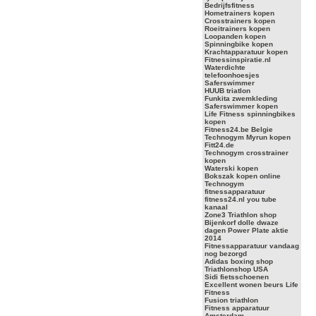
Bedrijfsfitness
Hometrainers kopen
Crosstrainers kopen
Roeitrainers kopen
Loopanden kopen
Spinningbike kopen
Krachtapparatuur kopen
Fitnessinspiratie.nl
Waterdichte
telefoonhoesjes
Saferswimmer
HUUB triatlon
Funkita zwemkleding
Saferswimmer kopen
Life Fitness spinningbikes
kopen
Fitness24.be Belgie
Technogym Myrun kopen
Fitt24.de
Technogym crosstrainer
kopen
Waterski kopen
Bokszak kopen online
Technogym
fitnessapparatuur
fitness24.nl you tube
kanaal
Zone3 Triathlon shop
Bijenkorf dolle dwaze
dagen Power Plate aktie
2014
Fitnessapparatuur vandaag
nog bezorgd
Adidas boxing shop
Triathlonshop USA
Sidi fietsschoenen
Excellent wonen beurs Life
Fitness
Fusion triathlon
Fitness apparatuur
Amsterdam