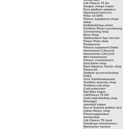
Life Fitness T5 Go
Kangoo Jumps kopen
Pyro platform adapters
Hyperkewl koelvest
Polar C3 GPS
Fitness equipment shops
dubai
Kettlebellshop online
Triathlon Shop Luxembourg
Coretraining shop
Bosu Shop
Opblaasbare Spa Jacuzzi
Power Plate shop
Fietsjassen
Fitness equipment Dubai
Hometrainer Lifecycle
Hometrainer Lifecycle
Mini hometrainer
Fitness crosstrainers
EasySwim shop
Bosu Balance Trainer shop
Fitness24
Outdoor accessorieshop
Fitt24
Orca Triathlonwetsuits
Triathlon wetsuits shop
Triathlon suit shop
Craft ondershirt
Ball Bike kopen
LifeFitness T5 GO
Craft onderkleding shop
Elastogel
zwembril kopen
Sea to Summit outdoor tent
Indoor Rower shop
Fitnessapparatuur
Amsterdam
Life Fitness T5 track
Goedkope hometrainers
Roeitrainer merken