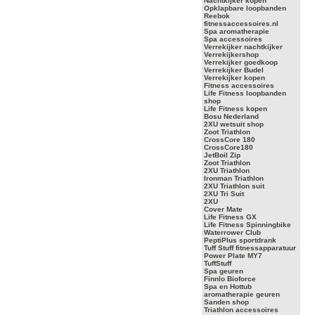
Nachtkijker kopen
Opklapbare loopbanden
Reebok
fitnessaccessoires.nl
Spa aromatherapie
Spa accessoires
Verrekijker nachtkijker
Verrekijkershop
Verrekijker goedkoop
Verrekijker Budel
Verrekijker kopen
Fitness accessoires
Life Fitness loopbanden
shop
Life Fitness kopen
Bosu Nederland
2XU wetsuit shop
Zoot Triathlon
CrossCore 180
CrossCore180
JetBoil Zip
Zoot Triathlon
2XU Triathlon
Ironman Triathlon
2XU Triathlon suit
2XU Tri Suit
2XU
Cover Mate
Life Fitness GX
Life Fitness Spinningbike
Waterrower Club
PeptiPlus sportdrank
Tuff Stuff fitnessapparatuur
Power Plate MY7
TuffStuff
Spa geuren
Finnlo Bioforce
Spa en Hottub
aromatherapie geuren
Sanden shop
Triathlon accessoires