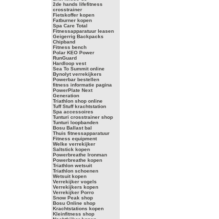
2de hands lifefitness
crosstrainer
Fietskoffer kopen
Fatburner kopen
Spa Care Total
Fitnessapparatuur leasen
Geigerrig Backpacks
Chipband
Fitness bench
Polar KEO Power
RunGuard
Hardloop vest
Sea To Summit online
Bynolyt verrekijkers
Powerbar bestellen
fitness informatie pagina
PowerPlate Next
Generation
Triathlon shop online
Tuff Stuff krachtstation
Spa accessoires
Tunturi crosstrainer shop
Tunturi loopbanden
Bosu Ballast bal
Thuis fitnessapparatuur
Fitness equipment
Welke verrekijker
Saltstick kopen
Powerbreathe Ironman
Powerbreathe kopen
Triathlon wetsuit
Triathlon schoenen
Wetsuit kopen
Verrekijker vogels
Verrekijkers kopen
Verrekijker Porro
Snow Peak shop
Bosu Online shop
Krachtstations kopen
Kleinfitness shop