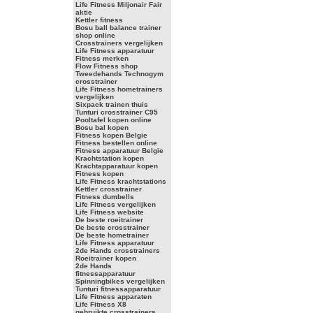
Life Fitness Miljonair Fair
aktie
Kettler fitness
Bosu ball balance trainer
shop online
Crosstrainers vergelijken
Life Fitness apparatuur
Fitness merken
Flow Fitness shop
Tweedehands Technogym
crosstrainer
Life Fitness hometrainers
vergelijken
Sixpack trainen thuis
Tunturi crosstrainer C95
Pooltafel kopen online
Bosu bal kopen
Fitness kopen Belgie
Fitness bestellen online
Fitness apparatuur Belgie
Krachtstation kopen
Krachtapparatuur kopen
Fitness kopen
Life Fitness krachtstations
Kettler crosstrainer
Fitness dumbells
Life Fitness vergelijken
Life Fitness website
De beste roeitrainer
De beste crosstrainer
De beste hometrainer
Life Fitness apparatuur
2de Hands crosstrainers
Roeitrainer kopen
2de Hands
fitnessapparatuur
Spinningbikes vergelijken
Tunturi fitnessapparatuur
Life Fitness apparaten
Life Fitness X8
gebruikte crosstrainers