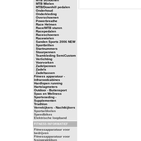
-
MTB Schoenen
-
MTB Wielen
-
MTB/Downhill pedalen
-
Onderhoud
-
Onderkleding
-
Overschoenen
-
Powerbreathe
-
Race Helmen
-
Race/MTB sturen
-
Racepedalen
-
Raceschoenen
-
Racewielen
-
Sanden Sports 2006 NEW
-
Sportbrillen
-
Startnummers
-
Stuurpennen
-
Teamkleding SemiCustom
-
Verlichting
-
Voorvorken
-
Zadelpennen
-
Zadels
-
Zadeltassen
Fitness apparatuur -
Infraroodcabines
Hardlopen running
Hartslagmeters
Outdoor - Buitensport
Spas en Wellness
Sportvoeding -
Supplementen
Triathlon
Verrekijkers - Nachtkijkers
Sportartikelen
Speedbikes
Elektrische loopband
FITNESS INFORMATIEF
Fitnessapparatuur voor
bedrijven
Fitnessapparatuur voor
fysiopraktijken