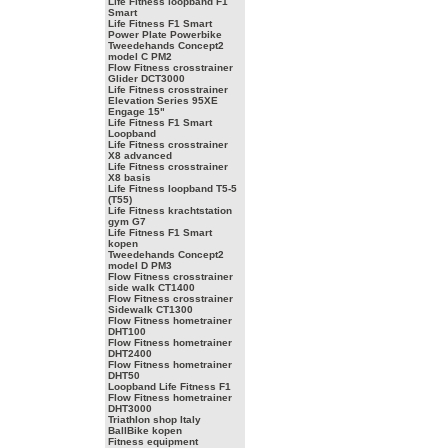
Life Fitness loopband F1
Smart
Life Fitness F1 Smart
Power Plate Powerbike
Tweedehands Concept2
model C PM2
Flow Fitness crosstrainer
Glider DCT3000
Life Fitness crosstrainer
Elevation Series 95XE
Engage 15"
Life Fitness F1 Smart
Loopband
Life Fitness crosstrainer
X8 advanced
Life Fitness crosstrainer
X8 basis
Life Fitness loopband T5-5
(T55)
Life Fitness krachtstation
gym G7
Life Fitness F1 Smart
kopen
Tweedehands Concept2
model D PM3
Flow Fitness crosstrainer
side walk CT1400
Flow Fitness crosstrainer
Sidewalk CT1300
Flow Fitness hometrainer
DHT100
Flow Fitness hometrainer
DHT2400
Flow Fitness hometrainer
DHT50
Loopband Life Fitness F1
Flow Fitness hometrainer
DHT3000
Triathlon shop Italy
BallBike kopen
Fitness equipment