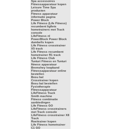
Spa accessoires
Fitnessapparatuur kopen
Leisure Time Spa
producten
Fitness apparatuur
informatie pagina
Power Block
Life Fitness (Life Fitness)
recumbent ligfiets
hometrainers met Track
console
LifeFitness nl
PowerBlock Power Block
dumbells kopen
Life Fitness crosstrainer
X5 track
Life Fitness recumbent
hometrainer R1 track
Life Fitness Club
Tunturi Fitness en Tunturi
fitness apparatuur
Bremshey loopband
Fitnessapparatuur online
bestellen
Bosu bal
Crosstrainer kopen
Bosu bal bestellen
Fysiotherapie
Fitnessapparatuur
LifeFitness Track
Smith machine
Fitness combinatie
aanbiedingen
Life Fitness GO
LifeFitness crosstrainers
met Track console
LifeFitness crosstrainer X8
Track
Roeitrainer kopen
Life Fitness hometrainer
C1 GO