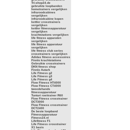
Tri-shop24.de
gebruikte loopbanden
hometrainers vergelijken
infraroodcabines
vergelijken
infraroodcabine kopen
kettler crosstrainers
vergelijken
kettler fitnessapparatuur
vergelijken
krachtstations vergelijken
life fitness apparaten
vergelijken
life fitness apparatuur
vergelijken
life fitness club series
crosstrainers vergelijken
Adidas fitness accessoires
Finnlo krachtstations
Gebruikte crosstrainers
DKN fitness shop
Finnlo Autark
Life Fitness g2
Life Fitness g3
Life Fitness g4
Flow Fitness HT4000
Flow Fitness CT4000
tweedehands
fitnessapparatuur
Tunturi roeitrainer R60
Flow Fitness crosstrainer
DCT3000
Flow Fitness crosstrainer
DCT2400
De beste loopband
Fitnessapparatuur
Fitness24.nl
Lifefitness F1
Life Fitness crosstrainer
X1 basis