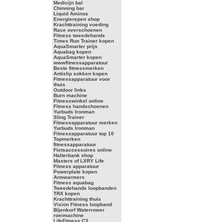
Medicijn bal
Chinning bar
Liquid Aminos
Energierepen shop
Krachttraining voeding
Race overschoenen
Fitness tweedehands
Timex Run Trainer kopen
AquaSmarter prijs
Aquabag kopen
AquaSmarter kopen
wwwfitnessapparatuur
Beste fitnessmerken
Antislip sokken kopen
Fitnessapparatuur voor
thuis
Outdoor links
Burn machine
Fitnesswinkel online
Fitness handschoenen
Yurbuds Ironman
Sling Trainer
Fitnessapparatuur merken
Yurbuds Ironman
Fitnessapparatuur top 10
Topmerken
fitnessapparatuur
Fietsaccessoires online
Halterbank shop
Masters of LXRY Life
Fitness apparatuur
Powerplate kopen
Armwarmers
Fitness aquabag
Tweedehands loopbanden
TRX kopen
Krachttraining thuis
Vision Fitness loopband
Bijenkorf Waterrower
roeimachine
LifeFitness C3