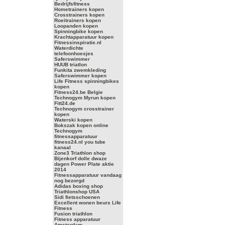
Bedrijfsfitness
Hometrainers kopen
Crosstrainers kopen
Roeitrainers kopen
Loopanden kopen
Spinningbike kopen
Krachtapparatuur kopen
Fitnessinspiratie.nl
Waterdichte
telefoonhoesjes
Saferswimmer
HUUB triatlon
Funkita zwemkleding
Saferswimmer kopen
Life Fitness spinningbikes
kopen
Fitness24.be Belgie
Technogym Myrun kopen
Fitt24.de
Technogym crosstrainer
kopen
Waterski kopen
Bokszak kopen online
Technogym
fitnessapparatuur
fitness24.nl you tube
kanaal
Zone3 Triathlon shop
Bijenkorf dolle dwaze
dagen Power Plate aktie
2014
Fitnessapparatuur vandaag
nog bezorgd
Adidas boxing shop
Triathlonshop USA
Sidi fietsschoenen
Excellent wonen beurs Life
Fitness
Fusion triathlon
Fitness apparatuur
Amsterdam