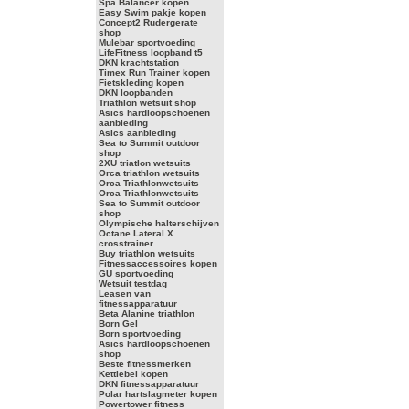
Spa Balancer kopen
Easy Swim pakje kopen
Concept2 Rudergerate
shop
Mulebar sportvoeding
LifeFitness loopband t5
DKN krachtstation
Timex Run Trainer kopen
Fietskleding kopen
DKN loopbanden
Triathlon wetsuit shop
Asics hardloopschoenen
aanbieding
Asics aanbieding
Sea to Summit outdoor
shop
2XU triatlon wetsuits
Orca triathlon wetsuits
Orca Triathlonwetsuits
Orca Triathlonwetsuits
Sea to Summit outdoor
shop
Olympische halterschijven
Octane Lateral X
crosstrainer
Buy triathlon wetsuits
Fitnessaccessoires kopen
GU sportvoeding
Wetsuit testdag
Leasen van
fitnessapparatuur
Beta Alanine triathlon
Born Gel
Born sportvoeding
Asics hardloopschoenen
shop
Beste fitnessmerken
Kettlebel kopen
DKN fitnessapparatuur
Polar hartslagmeter kopen
Powertower fitness