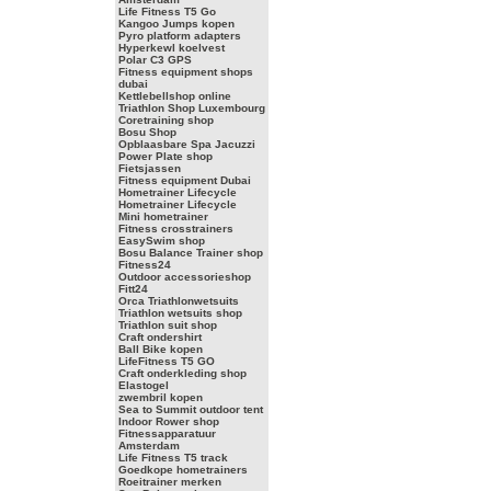
Life Fitness T5 Go
Kangoo Jumps kopen
Pyro platform adapters
Hyperkewl koelvest
Polar C3 GPS
Fitness equipment shops
dubai
Kettlebellshop online
Triathlon Shop Luxembourg
Coretraining shop
Bosu Shop
Opblaasbare Spa Jacuzzi
Power Plate shop
Fietsjassen
Fitness equipment Dubai
Hometrainer Lifecycle
Hometrainer Lifecycle
Mini hometrainer
Fitness crosstrainers
EasySwim shop
Bosu Balance Trainer shop
Fitness24
Outdoor accessorieshop
Fitt24
Orca Triathlonwetsuits
Triathlon wetsuits shop
Triathlon suit shop
Craft ondershirt
Ball Bike kopen
LifeFitness T5 GO
Craft onderkleding shop
Elastogel
zwembril kopen
Sea to Summit outdoor tent
Indoor Rower shop
Fitnessapparatuur
Amsterdam
Life Fitness T5 track
Goedkope hometrainers
Roeitrainer merken