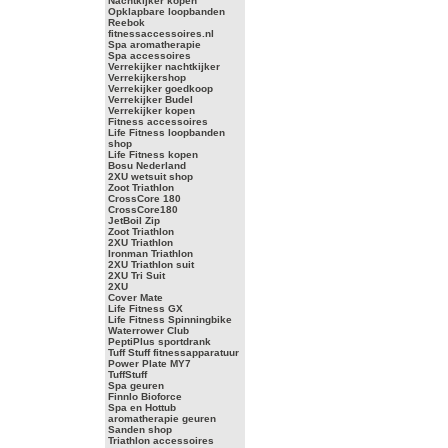
Nachtkijker kopen
Opklapbare loopbanden
Reebok
fitnessaccessoires.nl
Spa aromatherapie
Spa accessoires
Verrekijker nachtkijker
Verrekijkershop
Verrekijker goedkoop
Verrekijker Budel
Verrekijker kopen
Fitness accessoires
Life Fitness loopbanden
shop
Life Fitness kopen
Bosu Nederland
2XU wetsuit shop
Zoot Triathlon
CrossCore 180
CrossCore180
JetBoil Zip
Zoot Triathlon
2XU Triathlon
Ironman Triathlon
2XU Triathlon suit
2XU Tri Suit
2XU
Cover Mate
Life Fitness GX
Life Fitness Spinningbike
Waterrower Club
PeptiPlus sportdrank
Tuff Stuff fitnessapparatuur
Power Plate MY7
TuffStuff
Spa geuren
Finnlo Bioforce
Spa en Hottub
aromatherapie geuren
Sanden shop
Triathlon accessoires