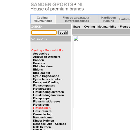
Cycling -
Fitness apparatuur -
Hardlopen
Hartsla
Mountainbike
Infraroodcabines
running
Start
>
Cycling - Mountainbike
>
Fietss
ZOEKEN
CATEGORIE
Cycling - Mountainbike
-
Accesoires
-
Arm/Been Warmers
-
Banden
-
Barends
-
Bidonhouders
-
Bidons
-
Bike Jacket
-
Cycle Bags/Cases
-
Cycle bibs - broeken
-
Duursport Voeding
-
Fietscomputers
-
Fietsdragers
-
Fietskleding diversen
-
Fietskleding kinderen
-
Fietspompen
-
Fietsshirts/Jerseys
-
Fietssloten
- Fietssokken
-
FietsTrainers
-
Gereedschap
-
Handschoenen
-
Kinder Helmen
-
Massage Olie - Cremes
-
MTB Helmen