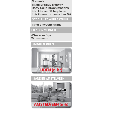
Romania
Triathlonshop Norway
Body Solid krachtstations
Life fitness F3 loopband
Life fitness crosstrainer X8
GEBRUIKTE APPARATUUR
fitness tweedehands
FITNESS MERKEN
4SeasonsSpa
Waterrower
SANDEN UDEN
SANDEN AMSTELVEEN