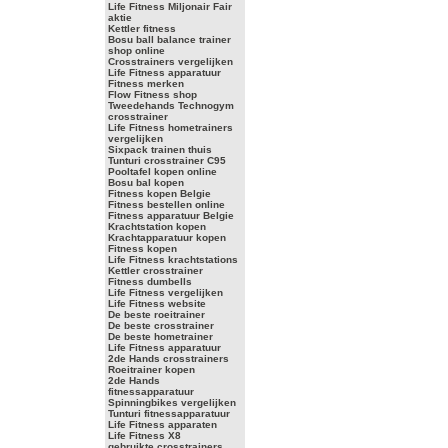
Life Fitness Miljonair Fair
aktie
Kettler fitness
Bosu ball balance trainer
shop online
Crosstrainers vergelijken
Life Fitness apparatuur
Fitness merken
Flow Fitness shop
Tweedehands Technogym
crosstrainer
Life Fitness hometrainers
vergelijken
Sixpack trainen thuis
Tunturi crosstrainer C95
Pooltafel kopen online
Bosu bal kopen
Fitness kopen Belgie
Fitness bestellen online
Fitness apparatuur Belgie
Krachtstation kopen
Krachtapparatuur kopen
Fitness kopen
Life Fitness krachtstations
Kettler crosstrainer
Fitness dumbells
Life Fitness vergelijken
Life Fitness website
De beste roeitrainer
De beste crosstrainer
De beste hometrainer
Life Fitness apparatuur
2de Hands crosstrainers
Roeitrainer kopen
2de Hands
fitnessapparatuur
Spinningbikes vergelijken
Tunturi fitnessapparatuur
Life Fitness apparaten
Life Fitness X8
gebruikte crosstrainers