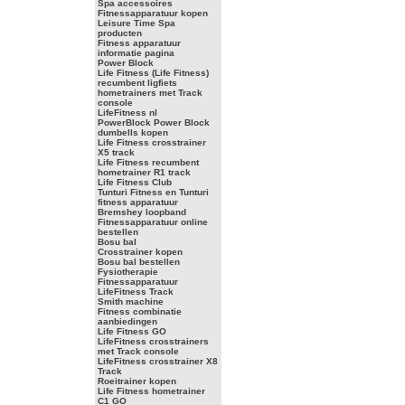
Spa accessoires
Fitnessapparatuur kopen
Leisure Time Spa
producten
Fitness apparatuur
informatie pagina
Power Block
Life Fitness (Life Fitness)
recumbent ligfiets
hometrainers met Track
console
LifeFitness nl
PowerBlock Power Block
dumbells kopen
Life Fitness crosstrainer
X5 track
Life Fitness recumbent
hometrainer R1 track
Life Fitness Club
Tunturi Fitness en Tunturi
fitness apparatuur
Bremshey loopband
Fitnessapparatuur online
bestellen
Bosu bal
Crosstrainer kopen
Bosu bal bestellen
Fysiotherapie
Fitnessapparatuur
LifeFitness Track
Smith machine
Fitness combinatie
aanbiedingen
Life Fitness GO
LifeFitness crosstrainers
met Track console
LifeFitness crosstrainer X8
Track
Roeitrainer kopen
Life Fitness hometrainer
C1 GO