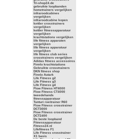
Tri-shop24.de
gebruikte loopbanden
hometrainers vergelijken
infraroodcabines
vergelijken
infraroodcabine kopen
kettler crosstrainers
vergelijken
kettler fitnessapparatuur
vergelijken
krachtstations vergelijken
life fitness apparaten
vergelijken
life fitness apparatuur
vergelijken
life fitness club series
crosstrainers vergelijken
Adidas fitness accessoires
Finnlo krachtstations
Gebruikte crosstrainers
DKN fitness shop
Finnlo Autark
Life Fitness g2
Life Fitness g3
Life Fitness g4
Flow Fitness HT4000
Flow Fitness CT4000
tweedehands
fitnessapparatuur
Tunturi roeitrainer R60
Flow Fitness crosstrainer
DCT3000
Flow Fitness crosstrainer
DCT2400
De beste loopband
Fitnessapparatuur
Fitness24.nl
Lifefitness F1
Life Fitness crosstrainer
X1 basis