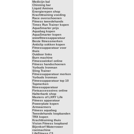
Medicijn bal
Chinning bar
Liquid Aminos
Energierepen shop
Krachttraining voeding
Race overschoenen
Fitness tweedehands
Timex Run Trainer kopen
AquaSmarter prijs
Aquabag kopen
AquaSmarter kopen
wwwfitnessapparatuur
Beste fitnessmerken
Antislip sokken kopen
Fitnessapparatuur voor
thuis
Outdoor links
Burn machine
Fitnesswinkel online
Fitness handschoenen
Yurbuds Ironman
Sling Trainer
Fitnessapparatuur merken
Yurbuds Ironman
Fitnessapparatuur top 10
Topmerken
fitnessapparatuur
Fietsaccessoires online
Halterbank shop
Masters of LXRY Life
Fitness apparatuur
Powerplate kopen
Armwarmers
Fitness aquabag
Tweedehands loopbanden
TRX kopen
Krachttraining thuis
Vision Fitness loopband
Bijenkorf Waterrower
roeimachine
LifeFitness C3