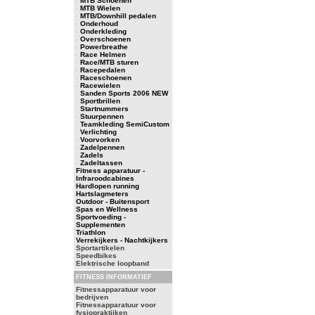
-
MTB Schoenen
-
MTB Wielen
-
MTB/Downhill pedalen
-
Onderhoud
-
Onderkleding
-
Overschoenen
-
Powerbreathe
-
Race Helmen
-
Race/MTB sturen
-
Racepedalen
-
Raceschoenen
-
Racewielen
-
Sanden Sports 2006 NEW
-
Sportbrillen
-
Startnummers
-
Stuurpennen
-
Teamkleding SemiCustom
-
Verlichting
-
Voorvorken
-
Zadelpennen
-
Zadels
-
Zadeltassen
Fitness apparatuur -
Infraroodcabines
Hardlopen running
Hartslagmeters
Outdoor - Buitensport
Spas en Wellness
Sportvoeding -
Supplementen
Triathlon
Verrekijkers - Nachtkijkers
Sportartikelen
Speedbikes
Elektrische loopband
FITNESS INFORMATIEF
Fitnessapparatuur voor
bedrijven
Fitnessapparatuur voor
fysiopraktijken