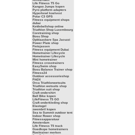
Life Fitness T5 Go
Kangoo Jumps kopen
Pyro platform adapters
Hyperkewl koelvest
Polar C3 GPS
Fitness equipment shops
dubai
Kettlebellshop online
Triathlon Shop Luxembourg
Coretraining shop
Bosu Shop
Opblaasbare Spa Jacuzzi
Power Plate shop
Fietsjassen
Fitness equipment Dubai
Hometrainer Lifecycle
Hometrainer Lifecycle
Mini hometrainer
Fitness crosstrainers
EasySwim shop
Bosu Balance Trainer shop
Fitness24
Outdoor accessorieshop
Fitt24
Orca Triathlonwetsuits
Triathlon wetsuits shop
Triathlon suit shop
Craft ondershirt
Ball Bike kopen
LifeFitness T5 GO
Craft onderkleding shop
Elastogel
zwembril kopen
Sea to Summit outdoor tent
Indoor Rower shop
Fitnessapparatuur
Amsterdam
Life Fitness T5 track
Goedkope hometrainers
Roeitrainer merken