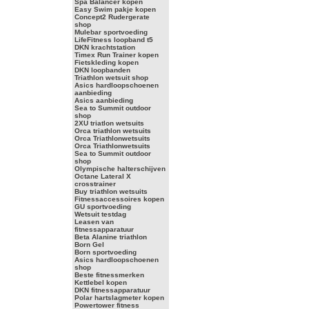
Spa Balancer kopen
Easy Swim pakje kopen
Concept2 Rudergerate
shop
Mulebar sportvoeding
LifeFitness loopband t5
DKN krachtstation
Timex Run Trainer kopen
Fietskleding kopen
DKN loopbanden
Triathlon wetsuit shop
Asics hardloopschoenen
aanbieding
Asics aanbieding
Sea to Summit outdoor
shop
2XU triatlon wetsuits
Orca triathlon wetsuits
Orca Triathlonwetsuits
Orca Triathlonwetsuits
Sea to Summit outdoor
shop
Olympische halterschijven
Octane Lateral X
crosstrainer
Buy triathlon wetsuits
Fitnessaccessoires kopen
GU sportvoeding
Wetsuit testdag
Leasen van
fitnessapparatuur
Beta Alanine triathlon
Born Gel
Born sportvoeding
Asics hardloopschoenen
shop
Beste fitnessmerken
Kettlebel kopen
DKN fitnessapparatuur
Polar hartslagmeter kopen
Powertower fitness