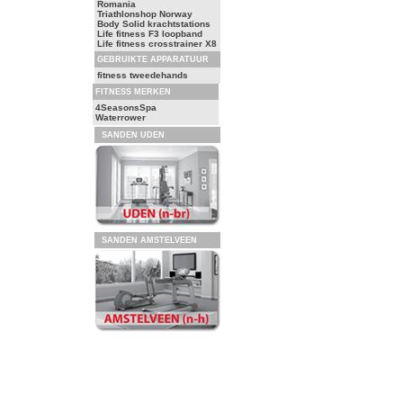
Romania
Triathlonshop Norway
Body Solid krachtstations
Life fitness F3 loopband
Life fitness crosstrainer X8
GEBRUIKTE APPARATUUR
fitness tweedehands
FITNESS MERKEN
4SeasonsSpa
Waterrower
SANDEN UDEN
SANDEN AMSTELVEEN