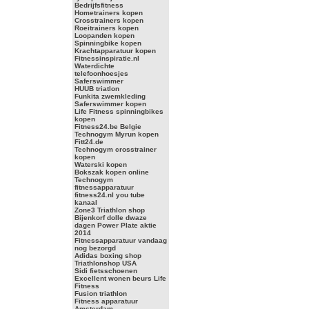
Bedrijfsfitness
Hometrainers kopen
Crosstrainers kopen
Roeitrainers kopen
Loopanden kopen
Spinningbike kopen
Krachtapparatuur kopen
Fitnessinspiratie.nl
Waterdichte
telefoonhoesjes
Saferswimmer
HUUB triatlon
Funkita zwemkleding
Saferswimmer kopen
Life Fitness spinningbikes
kopen
Fitness24.be Belgie
Technogym Myrun kopen
Fitt24.de
Technogym crosstrainer
kopen
Waterski kopen
Bokszak kopen online
Technogym
fitnessapparatuur
fitness24.nl you tube
kanaal
Zone3 Triathlon shop
Bijenkorf dolle dwaze
dagen Power Plate aktie
2014
Fitnessapparatuur vandaag
nog bezorgd
Adidas boxing shop
Triathlonshop USA
Sidi fietsschoenen
Excellent wonen beurs Life
Fitness
Fusion triathlon
Fitness apparatuur
Amsterdam