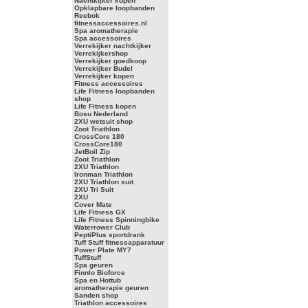
Nachtkijker kopen
Opklapbare loopbanden
Reebok
fitnessaccessoires.nl
Spa aromatherapie
Spa accessoires
Verrekijker nachtkijker
Verrekijkershop
Verrekijker goedkoop
Verrekijker Budel
Verrekijker kopen
Fitness accessoires
Life Fitness loopbanden
shop
Life Fitness kopen
Bosu Nederland
2XU wetsuit shop
Zoot Triathlon
CrossCore 180
CrossCore180
JetBoil Zip
Zoot Triathlon
2XU Triathlon
Ironman Triathlon
2XU Triathlon suit
2XU Tri Suit
2XU
Cover Mate
Life Fitness GX
Life Fitness Spinningbike
Waterrower Club
PeptiPlus sportdrank
Tuff Stuff fitnessapparatuur
Power Plate MY7
TuffStuff
Spa geuren
Finnlo Bioforce
Spa en Hottub
aromatherapie geuren
Sanden shop
Triathlon accessoires