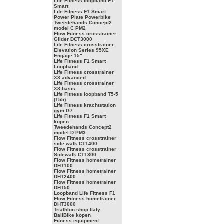
Life Fitness loopband F1
Smart
Life Fitness F1 Smart
Power Plate Powerbike
Tweedehands Concept2
model C PM2
Flow Fitness crosstrainer
Glider DCT3000
Life Fitness crosstrainer
Elevation Series 95XE
Engage 15"
Life Fitness F1 Smart
Loopband
Life Fitness crosstrainer
X8 advanced
Life Fitness crosstrainer
X8 basis
Life Fitness loopband T5-5
(T55)
Life Fitness krachtstation
gym G7
Life Fitness F1 Smart
kopen
Tweedehands Concept2
model D PM3
Flow Fitness crosstrainer
side walk CT1400
Flow Fitness crosstrainer
Sidewalk CT1300
Flow Fitness hometrainer
DHT100
Flow Fitness hometrainer
DHT2400
Flow Fitness hometrainer
DHT50
Loopband Life Fitness F1
Flow Fitness hometrainer
DHT3000
Triathlon shop Italy
BallBike kopen
Fitness equipment