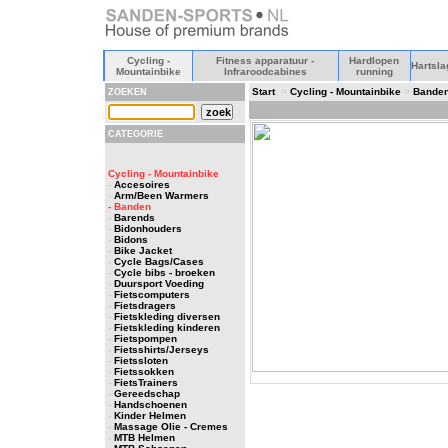
Cycling -
Fitness apparatuur -
Hardlopen
Hartsla
Mountainbike
Infraroodcabines
running
Start
>
Cycling - Mountainbike
>
Bande
ZOEKEN
CATEGORIE
Cycling - Mountainbike
-
Accesoires
-
Arm/Been Warmers
- Banden
-
Barends
-
Bidonhouders
-
Bidons
-
Bike Jacket
-
Cycle Bags/Cases
-
Cycle bibs - broeken
-
Duursport Voeding
-
Fietscomputers
-
Fietsdragers
-
Fietskleding diversen
-
Fietskleding kinderen
-
Fietspompen
-
Fietsshirts/Jerseys
-
Fietssloten
-
Fietssokken
-
FietsTrainers
-
Gereedschap
-
Handschoenen
-
Kinder Helmen
-
Massage Olie - Cremes
-
MTB Helmen