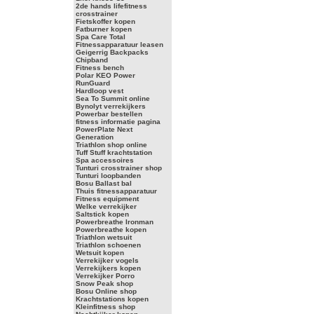
2de hands lifefitness
crosstrainer
Fietskoffer kopen
Fatburner kopen
Spa Care Total
Fitnessapparatuur leasen
Geigerrig Backpacks
Chipband
Fitness bench
Polar KEO Power
RunGuard
Hardloop vest
Sea To Summit online
Bynolyt verrekijkers
Powerbar bestellen
fitness informatie pagina
PowerPlate Next
Generation
Triathlon shop online
Tuff Stuff krachtstation
Spa accessoires
Tunturi crosstrainer shop
Tunturi loopbanden
Bosu Ballast bal
Thuis fitnessapparatuur
Fitness equipment
Welke verrekijker
Saltstick kopen
Powerbreathe Ironman
Powerbreathe kopen
Triathlon wetsuit
Triathlon schoenen
Wetsuit kopen
Verrekijker vogels
Verrekijkers kopen
Verrekijker Porro
Snow Peak shop
Bosu Online shop
Krachtstations kopen
Kleinfitness shop