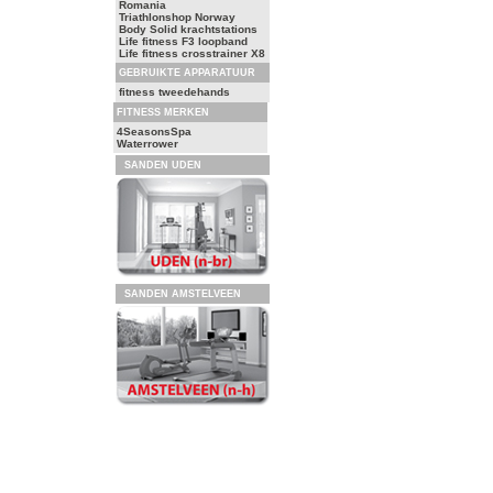
Romania
Triathlonshop Norway
Body Solid krachtstations
Life fitness F3 loopband
Life fitness crosstrainer X8
GEBRUIKTE APPARATUUR
fitness tweedehands
FITNESS MERKEN
4SeasonsSpa
Waterrower
SANDEN UDEN
SANDEN AMSTELVEEN