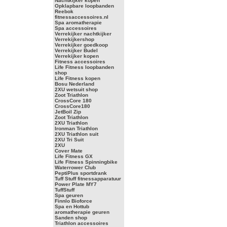
Nachtkijker kopen
Opklapbare loopbanden
Reebok
fitnessaccessoires.nl
Spa aromatherapie
Spa accessoires
Verrekijker nachtkijker
Verrekijkershop
Verrekijker goedkoop
Verrekijker Budel
Verrekijker kopen
Fitness accessoires
Life Fitness loopbanden
shop
Life Fitness kopen
Bosu Nederland
2XU wetsuit shop
Zoot Triathlon
CrossCore 180
CrossCore180
JetBoil Zip
Zoot Triathlon
2XU Triathlon
Ironman Triathlon
2XU Triathlon suit
2XU Tri Suit
2XU
Cover Mate
Life Fitness GX
Life Fitness Spinningbike
Waterrower Club
PeptiPlus sportdrank
Tuff Stuff fitnessapparatuur
Power Plate MY7
TuffStuff
Spa geuren
Finnlo Bioforce
Spa en Hottub
aromatherapie geuren
Sanden shop
Triathlon accessoires