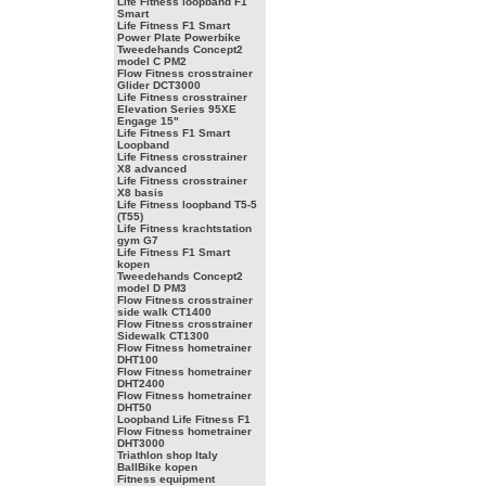
Life Fitness loopband F1
Smart
Life Fitness F1 Smart
Power Plate Powerbike
Tweedehands Concept2
model C PM2
Flow Fitness crosstrainer
Glider DCT3000
Life Fitness crosstrainer
Elevation Series 95XE
Engage 15"
Life Fitness F1 Smart
Loopband
Life Fitness crosstrainer
X8 advanced
Life Fitness crosstrainer
X8 basis
Life Fitness loopband T5-5
(T55)
Life Fitness krachtstation
gym G7
Life Fitness F1 Smart
kopen
Tweedehands Concept2
model D PM3
Flow Fitness crosstrainer
side walk CT1400
Flow Fitness crosstrainer
Sidewalk CT1300
Flow Fitness hometrainer
DHT100
Flow Fitness hometrainer
DHT2400
Flow Fitness hometrainer
DHT50
Loopband Life Fitness F1
Flow Fitness hometrainer
DHT3000
Triathlon shop Italy
BallBike kopen
Fitness equipment