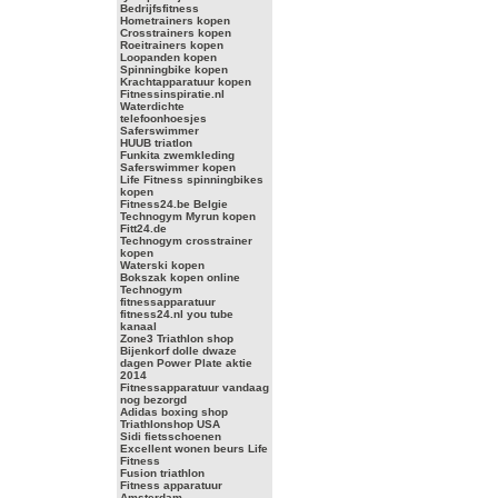
Bedrijfsfitness
Hometrainers kopen
Crosstrainers kopen
Roeitrainers kopen
Loopanden kopen
Spinningbike kopen
Krachtapparatuur kopen
Fitnessinspiratie.nl
Waterdichte
telefoonhoesjes
Saferswimmer
HUUB triatlon
Funkita zwemkleding
Saferswimmer kopen
Life Fitness spinningbikes
kopen
Fitness24.be Belgie
Technogym Myrun kopen
Fitt24.de
Technogym crosstrainer
kopen
Waterski kopen
Bokszak kopen online
Technogym
fitnessapparatuur
fitness24.nl you tube
kanaal
Zone3 Triathlon shop
Bijenkorf dolle dwaze
dagen Power Plate aktie
2014
Fitnessapparatuur vandaag
nog bezorgd
Adidas boxing shop
Triathlonshop USA
Sidi fietsschoenen
Excellent wonen beurs Life
Fitness
Fusion triathlon
Fitness apparatuur
Amsterdam