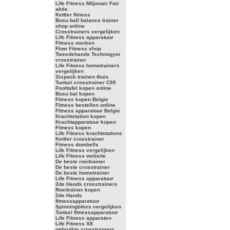
Life Fitness Miljonair Fair
aktie
Kettler fitness
Bosu ball balance trainer
shop online
Crosstrainers vergelijken
Life Fitness apparatuur
Fitness merken
Flow Fitness shop
Tweedehands Technogym
crosstrainer
Life Fitness hometrainers
vergelijken
Sixpack trainen thuis
Tunturi crosstrainer C95
Pooltafel kopen online
Bosu bal kopen
Fitness kopen Belgie
Fitness bestellen online
Fitness apparatuur Belgie
Krachtstation kopen
Krachtapparatuur kopen
Fitness kopen
Life Fitness krachtstations
Kettler crosstrainer
Fitness dumbells
Life Fitness vergelijken
Life Fitness website
De beste roeitrainer
De beste crosstrainer
De beste hometrainer
Life Fitness apparatuur
2de Hands crosstrainers
Roeitrainer kopen
2de Hands
fitnessapparatuur
Spinningbikes vergelijken
Tunturi fitnessapparatuur
Life Fitness apparaten
Life Fitness X8
gebruikte crosstrainers