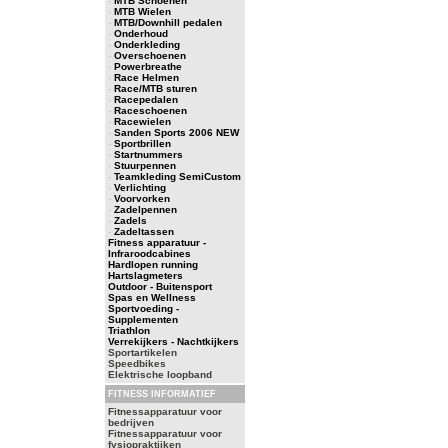
-
MTB Schoenen
-
MTB Wielen
-
MTB/Downhill pedalen
-
Onderhoud
-
Onderkleding
-
Overschoenen
-
Powerbreathe
-
Race Helmen
-
Race/MTB sturen
-
Racepedalen
-
Raceschoenen
-
Racewielen
-
Sanden Sports 2006 NEW
-
Sportbrillen
-
Startnummers
-
Stuurpennen
-
Teamkleding SemiCustom
-
Verlichting
-
Voorvorken
-
Zadelpennen
-
Zadels
-
Zadeltassen
Fitness apparatuur -
Infraroodcabines
Hardlopen running
Hartslagmeters
Outdoor - Buitensport
Spas en Wellness
Sportvoeding -
Supplementen
Triathlon
Verrekijkers - Nachtkijkers
Sportartikelen
Speedbikes
Elektrische loopband
FITNESS INFORMATIEF
Fitnessapparatuur voor
bedrijven
Fitnessapparatuur voor
fysiopraktijken