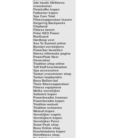
2de hands lifefitness
crosstrainer
Fietskoffer kopen
Fatburner kopen
Spa Care Total
Fitnessapparatuur leasen
Geigerrig Backpacks
Chipband
Fitness bench
Polar KEO Power
RunGuard
Hardloop vest
Sea To Summit online
Bynolyt verrekijkers
Powerbar bestellen
fitness informatie pagina
PowerPlate Next
Generation
Triathlon shop online
Tuff Stuff krachtstation
Spa accessoires
Tunturi crosstrainer shop
Tunturi loopbanden
Bosu Ballast bal
Thuis fitnessapparatuur
Fitness equipment
Welke verrekijker
Saltstick kopen
Powerbreathe Ironman
Powerbreathe kopen
Triathlon wetsuit
Triathlon schoenen
Wetsuit kopen
Verrekijker vogels
Verrekijkers kopen
Verrekijker Porro
Snow Peak shop
Bosu Online shop
Krachtstations kopen
Kleinfitness shop