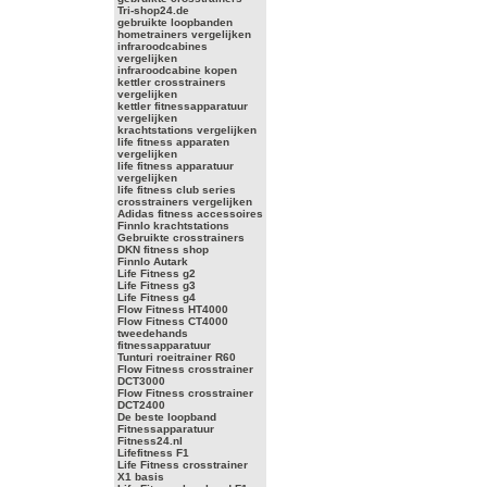
Tri-shop24.de
gebruikte loopbanden
hometrainers vergelijken
infraroodcabines
vergelijken
infraroodcabine kopen
kettler crosstrainers
vergelijken
kettler fitnessapparatuur
vergelijken
krachtstations vergelijken
life fitness apparaten
vergelijken
life fitness apparatuur
vergelijken
life fitness club series
crosstrainers vergelijken
Adidas fitness accessoires
Finnlo krachtstations
Gebruikte crosstrainers
DKN fitness shop
Finnlo Autark
Life Fitness g2
Life Fitness g3
Life Fitness g4
Flow Fitness HT4000
Flow Fitness CT4000
tweedehands
fitnessapparatuur
Tunturi roeitrainer R60
Flow Fitness crosstrainer
DCT3000
Flow Fitness crosstrainer
DCT2400
De beste loopband
Fitnessapparatuur
Fitness24.nl
Lifefitness F1
Life Fitness crosstrainer
X1 basis