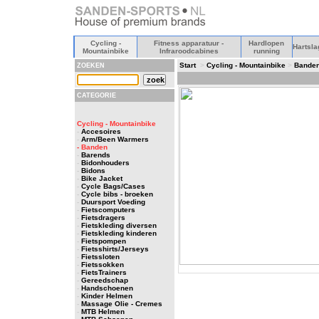
Cycling -
Fitness apparatuur -
Hardlopen
Hartsla
Mountainbike
Infraroodcabines
running
Start
>
Cycling - Mountainbike
>
Bande
ZOEKEN
CATEGORIE
Cycling - Mountainbike
-
Accesoires
-
Arm/Been Warmers
- Banden
-
Barends
-
Bidonhouders
-
Bidons
-
Bike Jacket
-
Cycle Bags/Cases
-
Cycle bibs - broeken
-
Duursport Voeding
-
Fietscomputers
-
Fietsdragers
-
Fietskleding diversen
-
Fietskleding kinderen
-
Fietspompen
-
Fietsshirts/Jerseys
-
Fietssloten
-
Fietssokken
-
FietsTrainers
-
Gereedschap
-
Handschoenen
-
Kinder Helmen
-
Massage Olie - Cremes
-
MTB Helmen