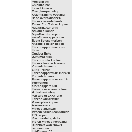
Medicijn bal
Chinning bar
Liquid Aminos
Energierepen shop
Krachttraining voeding
Race overschoenen
Fitness tweedehands
Timex Run Trainer kopen
AquaSmarter prijs
Aquabag kopen
AquaSmarter kopen
wwwfitnessapparatuur
Beste fitnessmerken
Antislip sokken kopen
Fitnessapparatuur voor
thuis
Outdoor links
Burn machine
Fitnesswinkel online
Fitness handschoenen
Yurbuds Ironman
Sling Trainer
Fitnessapparatuur merken
Yurbuds Ironman
Fitnessapparatuur top 10
Topmerken
fitnessapparatuur
Fietsaccessoires online
Halterbank shop
Masters of LXRY Life
Fitness apparatuur
Powerplate kopen
Armwarmers
Fitness aquabag
Tweedehands loopbanden
TRX kopen
Krachttraining thuis
Vision Fitness loopband
Bijenkorf Waterrower
roeimachine
LifeFitness C3