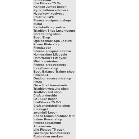
Life Fitness T5 Go
Kangoo Jumps kopen
Pyro platform adapters
Hyperkewl koelvest
Polar C3 GPS
Fitness equipment shops
dubai
Kettlebellshop online
Triathlon Shop Luxembourg
Coretraining shop
Bosu Shop
Opblaasbare Spa Jacuzzi
Power Plate shop
Fietsjassen
Fitness equipment Dubai
Hometrainer Lifecycle
Hometrainer Lifecycle
Mini hometrainer
Fitness crosstrainers
EasySwim shop
Bosu Balance Trainer shop
Fitness24
Outdoor accessorieshop
Fitt24
Orca Triathlonwetsuits
Triathlon wetsuits shop
Triathlon suit shop
Craft ondershirt
Ball Bike kopen
LifeFitness T5 GO
Craft onderkleding shop
Elastogel
zwembril kopen
Sea to Summit outdoor tent
Indoor Rower shop
Fitnessapparatuur
Amsterdam
Life Fitness T5 track
Goedkope hometrainers
Roeitrainer merken