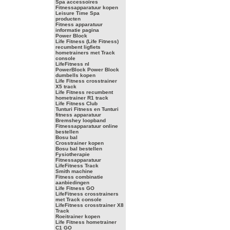
Spa accessoires
Fitnessapparatuur kopen
Leisure Time Spa
producten
Fitness apparatuur
informatie pagina
Power Block
Life Fitness (Life Fitness)
recumbent ligfiets
hometrainers met Track
console
LifeFitness nl
PowerBlock Power Block
dumbells kopen
Life Fitness crosstrainer
X5 track
Life Fitness recumbent
hometrainer R1 track
Life Fitness Club
Tunturi Fitness en Tunturi
fitness apparatuur
Bremshey loopband
Fitnessapparatuur online
bestellen
Bosu bal
Crosstrainer kopen
Bosu bal bestellen
Fysiotherapie
Fitnessapparatuur
LifeFitness Track
Smith machine
Fitness combinatie
aanbiedingen
Life Fitness GO
LifeFitness crosstrainers
met Track console
LifeFitness crosstrainer X8
Track
Roeitrainer kopen
Life Fitness hometrainer
C1 GO