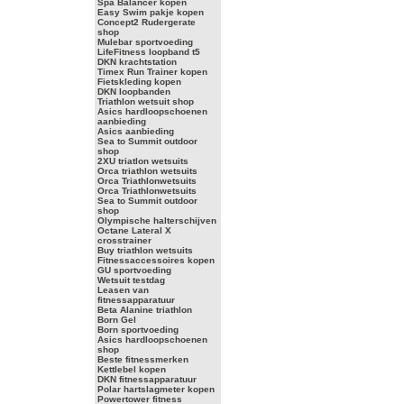
Spa Balancer kopen
Easy Swim pakje kopen
Concept2 Rudergerate
shop
Mulebar sportvoeding
LifeFitness loopband t5
DKN krachtstation
Timex Run Trainer kopen
Fietskleding kopen
DKN loopbanden
Triathlon wetsuit shop
Asics hardloopschoenen
aanbieding
Asics aanbieding
Sea to Summit outdoor
shop
2XU triatlon wetsuits
Orca triathlon wetsuits
Orca Triathlonwetsuits
Orca Triathlonwetsuits
Sea to Summit outdoor
shop
Olympische halterschijven
Octane Lateral X
crosstrainer
Buy triathlon wetsuits
Fitnessaccessoires kopen
GU sportvoeding
Wetsuit testdag
Leasen van
fitnessapparatuur
Beta Alanine triathlon
Born Gel
Born sportvoeding
Asics hardloopschoenen
shop
Beste fitnessmerken
Kettlebel kopen
DKN fitnessapparatuur
Polar hartslagmeter kopen
Powertower fitness