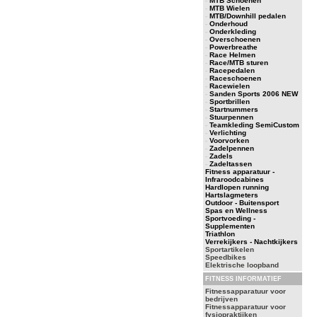
-
MTB Schoenen
-
MTB Wielen
-
MTB/Downhill pedalen
-
Onderhoud
-
Onderkleding
-
Overschoenen
-
Powerbreathe
-
Race Helmen
-
Race/MTB sturen
-
Racepedalen
-
Raceschoenen
-
Racewielen
-
Sanden Sports 2006 NEW
-
Sportbrillen
-
Startnummers
-
Stuurpennen
-
Teamkleding SemiCustom
-
Verlichting
-
Voorvorken
-
Zadelpennen
-
Zadels
-
Zadeltassen
Fitness apparatuur -
Infraroodcabines
Hardlopen running
Hartslagmeters
Outdoor - Buitensport
Spas en Wellness
Sportvoeding -
Supplementen
Triathlon
Verrekijkers - Nachtkijkers
Sportartikelen
Speedbikes
Elektrische loopband
FITNESS INFORMATIEF
Fitnessapparatuur voor
bedrijven
Fitnessapparatuur voor
fysiopraktijken