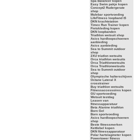
Spa Balancer kopen
Easy Swim pakje kopen
Concept2 Rudergerate
shop
Mulebar sportvoeding
LifeFitness loopband t5
DKN krachtstation
Timex Run Trainer kopen
Fietskleding kopen
DKN loopbanden
Triathlon wetsuit shop
Asics hardloopschoenen
aanbieding
Asics aanbieding
Sea to Summit outdoor
shop
2XU triatlon wetsuits
Orca triathlon wetsuits
Orca Triathlonwetsuits
Orca Triathlonwetsuits
Sea to Summit outdoor
shop
Olympische halterschijven
Octane Lateral X
crosstrainer
Buy triathlon wetsuits
Fitnessaccessoires kopen
GU sportvoeding
Wetsuit testdag
Leasen van
fitnessapparatuur
Beta Alanine triathlon
Born Gel
Born sportvoeding
Asics hardloopschoenen
shop
Beste fitnessmerken
Kettlebel kopen
DKN fitnessapparatuur
Polar hartslagmeter kopen
Powertower fitness