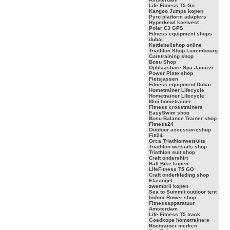
Life Fitness T5 Go
Kangoo Jumps kopen
Pyro platform adapters
Hyperkewl koelvest
Polar C3 GPS
Fitness equipment shops
dubai
Kettlebellshop online
Triathlon Shop Luxembourg
Coretraining shop
Bosu Shop
Opblaasbare Spa Jacuzzi
Power Plate shop
Fietsjassen
Fitness equipment Dubai
Hometrainer Lifecycle
Hometrainer Lifecycle
Mini hometrainer
Fitness crosstrainers
EasySwim shop
Bosu Balance Trainer shop
Fitness24
Outdoor accessorieshop
Fitt24
Orca Triathlonwetsuits
Triathlon wetsuits shop
Triathlon suit shop
Craft ondershirt
Ball Bike kopen
LifeFitness T5 GO
Craft onderkleding shop
Elastogel
zwembril kopen
Sea to Summit outdoor tent
Indoor Rower shop
Fitnessapparatuur
Amsterdam
Life Fitness T5 track
Goedkope hometrainers
Roeitrainer merken