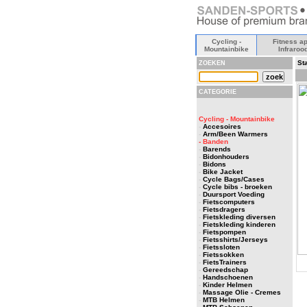
Cycling -
Fitness ap
Mountainbike
Infraroo
Sta
ZOEKEN
CATEGORIE
Cycling - Mountainbike
-
Accesoires
-
Arm/Been Warmers
- Banden
-
Barends
-
Bidonhouders
-
Bidons
-
Bike Jacket
-
Cycle Bags/Cases
-
Cycle bibs - broeken
-
Duursport Voeding
-
Fietscomputers
-
Fietsdragers
-
Fietskleding diversen
-
Fietskleding kinderen
-
Fietspompen
-
Fietsshirts/Jerseys
-
Fietssloten
-
Fietssokken
-
FietsTrainers
-
Gereedschap
-
Handschoenen
-
Kinder Helmen
-
Massage Olie - Cremes
-
MTB Helmen