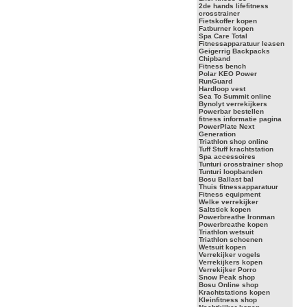
2de hands lifefitness
crosstrainer
Fietskoffer kopen
Fatburner kopen
Spa Care Total
Fitnessapparatuur leasen
Geigerrig Backpacks
Chipband
Fitness bench
Polar KEO Power
RunGuard
Hardloop vest
Sea To Summit online
Bynolyt verrekijkers
Powerbar bestellen
fitness informatie pagina
PowerPlate Next
Generation
Triathlon shop online
Tuff Stuff krachtstation
Spa accessoires
Tunturi crosstrainer shop
Tunturi loopbanden
Bosu Ballast bal
Thuis fitnessapparatuur
Fitness equipment
Welke verrekijker
Saltstick kopen
Powerbreathe Ironman
Powerbreathe kopen
Triathlon wetsuit
Triathlon schoenen
Wetsuit kopen
Verrekijker vogels
Verrekijkers kopen
Verrekijker Porro
Snow Peak shop
Bosu Online shop
Krachtstations kopen
Kleinfitness shop