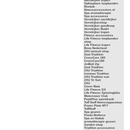
Nachtkijker kopen
Opklapbare loopbanden
Reebok
fitnessaccessoires.nl
Spa aromatherapie
Spa accessoires
Verrekijker nachtkijker
Verrekijkershop
Verrekijker goedkoop
Verrekijker Budel
Verrekijker kopen
Fitness accessoires
Life Fitness loopbanden
shop
Life Fitness kopen
Bosu Nederland
2XU wetsuit shop
Zoot Triathlon
CrossCore 180
CrossCore180
JetBoil Zip
Zoot Triathlon
2XU Triathlon
Ironman Triathlon
2XU Triathlon suit
2XU Tri Suit
2XU
Cover Mate
Life Fitness GX
Life Fitness Spinningbike
Waterrower Club
PeptiPlus sportdrank
Tuff Stuff fitnessapparatuur
Power Plate MY7
TuffStuff
Spa geuren
Finnlo Bioforce
Spa en Hottub
aromatherapie geuren
Sanden shop
Triathlon accessoires