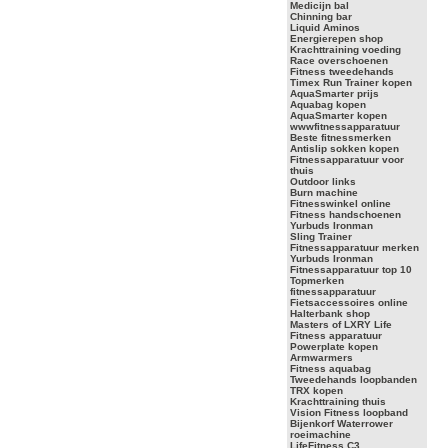
Medicijn bal
Chinning bar
Liquid Aminos
Energierepen shop
Krachttraining voeding
Race overschoenen
Fitness tweedehands
Timex Run Trainer kopen
AquaSmarter prijs
Aquabag kopen
AquaSmarter kopen
wwwfitnessapparatuur
Beste fitnessmerken
Antislip sokken kopen
Fitnessapparatuur voor
thuis
Outdoor links
Burn machine
Fitnesswinkel online
Fitness handschoenen
Yurbuds Ironman
Sling Trainer
Fitnessapparatuur merken
Yurbuds Ironman
Fitnessapparatuur top 10
Topmerken
fitnessapparatuur
Fietsaccessoires online
Halterbank shop
Masters of LXRY Life
Fitness apparatuur
Powerplate kopen
Armwarmers
Fitness aquabag
Tweedehands loopbanden
TRX kopen
Krachttraining thuis
Vision Fitness loopband
Bijenkorf Waterrower
roeimachine
LifeFitness C3