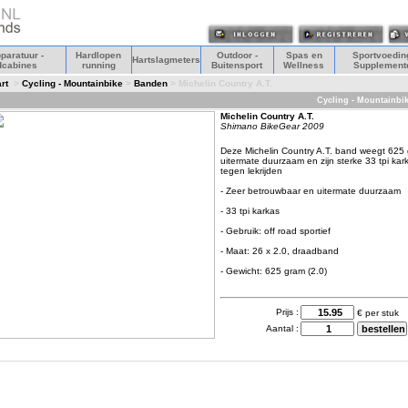
paratuur -
Hardlopen
Outdoor -
Spas en
Sportvoeding
Hartslagmeters
dcabines
running
Buitensport
Wellness
Supplement
rt
>
Cycling - Mountainbike
>
Banden
> Michelin Country A.T.
Cycling - Mountainbi
Michelin Country A.T.
Shimano BikeGear 2009
Deze Michelin Country A.T. band weegt 625 
uitermate duurzaam en zijn sterke 33 tpi ka
tegen lekrijden
- Zeer betrouwbaar en uitermate duurzaam
- 33 tpi karkas
- Gebruik: off road sportief
- Maat: 26 x 2.0, draadband
- Gewicht: 625 gram (2.0)
Prijs :
€ per stuk
Aantal :