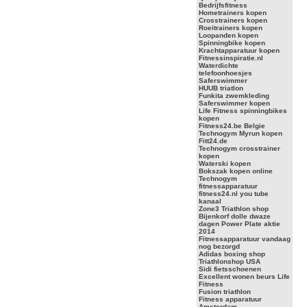
Bedrijfsfitness
Hometrainers kopen
Crosstrainers kopen
Roeitrainers kopen
Loopanden kopen
Spinningbike kopen
Krachtapparatuur kopen
Fitnessinspiratie.nl
Waterdichte
telefoonhoesjes
Saferswimmer
HUUB triatlon
Funkita zwemkleding
Saferswimmer kopen
Life Fitness spinningbikes
kopen
Fitness24.be Belgie
Technogym Myrun kopen
Fitt24.de
Technogym crosstrainer
kopen
Waterski kopen
Bokszak kopen online
Technogym
fitnessapparatuur
fitness24.nl you tube
kanaal
Zone3 Triathlon shop
Bijenkorf dolle dwaze
dagen Power Plate aktie
2014
Fitnessapparatuur vandaag
nog bezorgd
Adidas boxing shop
Triathlonshop USA
Sidi fietsschoenen
Excellent wonen beurs Life
Fitness
Fusion triathlon
Fitness apparatuur
Amsterdam