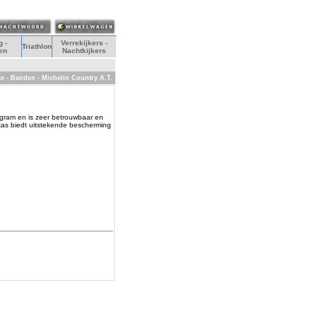
 -
Verrekijkers -
Triathlon
en
Nachtkijkers
ke - Banden - Michelin Country A.T.
gram en is zeer betrouwbaar en
rkas biedt uitstekende bescherming