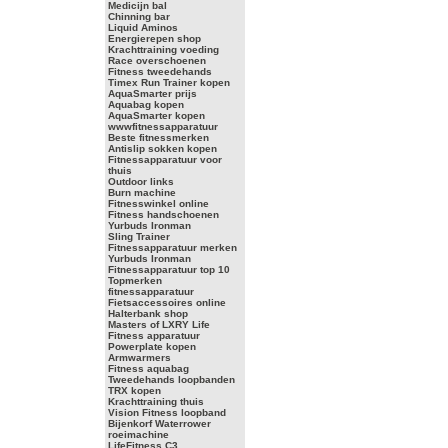
Medicijn bal
Chinning bar
Liquid Aminos
Energierepen shop
Krachttraining voeding
Race overschoenen
Fitness tweedehands
Timex Run Trainer kopen
AquaSmarter prijs
Aquabag kopen
AquaSmarter kopen
wwwfitnessapparatuur
Beste fitnessmerken
Antislip sokken kopen
Fitnessapparatuur voor
thuis
Outdoor links
Burn machine
Fitnesswinkel online
Fitness handschoenen
Yurbuds Ironman
Sling Trainer
Fitnessapparatuur merken
Yurbuds Ironman
Fitnessapparatuur top 10
Topmerken
fitnessapparatuur
Fietsaccessoires online
Halterbank shop
Masters of LXRY Life
Fitness apparatuur
Powerplate kopen
Armwarmers
Fitness aquabag
Tweedehands loopbanden
TRX kopen
Krachttraining thuis
Vision Fitness loopband
Bijenkorf Waterrower
roeimachine
LifeFitness C3