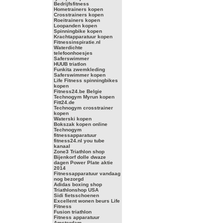
Bedrijfsfitness
Hometrainers kopen
Crosstrainers kopen
Roeitrainers kopen
Loopanden kopen
Spinningbike kopen
Krachtapparatuur kopen
Fitnessinspiratie.nl
Waterdichte
telefoonhoesjes
Saferswimmer
HUUB triatlon
Funkita zwemkleding
Saferswimmer kopen
Life Fitness spinningbikes
kopen
Fitness24.be Belgie
Technogym Myrun kopen
Fitt24.de
Technogym crosstrainer
kopen
Waterski kopen
Bokszak kopen online
Technogym
fitnessapparatuur
fitness24.nl you tube
kanaal
Zone3 Triathlon shop
Bijenkorf dolle dwaze
dagen Power Plate aktie
2014
Fitnessapparatuur vandaag
nog bezorgd
Adidas boxing shop
Triathlonshop USA
Sidi fietsschoenen
Excellent wonen beurs Life
Fitness
Fusion triathlon
Fitness apparatuur
Amsterdam