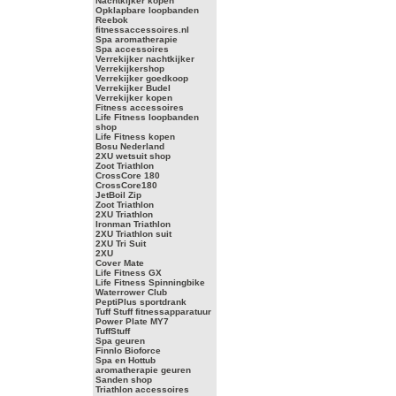
Nachtkijker kopen
Opklapbare loopbanden
Reebok
fitnessaccessoires.nl
Spa aromatherapie
Spa accessoires
Verrekijker nachtkijker
Verrekijkershop
Verrekijker goedkoop
Verrekijker Budel
Verrekijker kopen
Fitness accessoires
Life Fitness loopbanden
shop
Life Fitness kopen
Bosu Nederland
2XU wetsuit shop
Zoot Triathlon
CrossCore 180
CrossCore180
JetBoil Zip
Zoot Triathlon
2XU Triathlon
Ironman Triathlon
2XU Triathlon suit
2XU Tri Suit
2XU
Cover Mate
Life Fitness GX
Life Fitness Spinningbike
Waterrower Club
PeptiPlus sportdrank
Tuff Stuff fitnessapparatuur
Power Plate MY7
TuffStuff
Spa geuren
Finnlo Bioforce
Spa en Hottub
aromatherapie geuren
Sanden shop
Triathlon accessoires