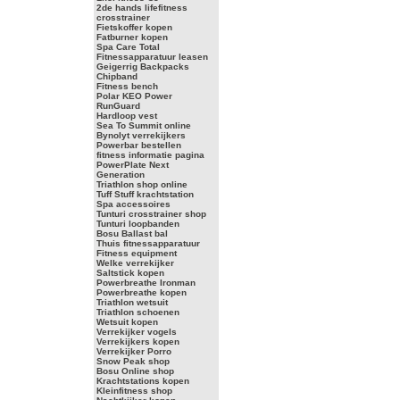
2de hands lifefitness
crosstrainer
Fietskoffer kopen
Fatburner kopen
Spa Care Total
Fitnessapparatuur leasen
Geigerrig Backpacks
Chipband
Fitness bench
Polar KEO Power
RunGuard
Hardloop vest
Sea To Summit online
Bynolyt verrekijkers
Powerbar bestellen
fitness informatie pagina
PowerPlate Next
Generation
Triathlon shop online
Tuff Stuff krachtstation
Spa accessoires
Tunturi crosstrainer shop
Tunturi loopbanden
Bosu Ballast bal
Thuis fitnessapparatuur
Fitness equipment
Welke verrekijker
Saltstick kopen
Powerbreathe Ironman
Powerbreathe kopen
Triathlon wetsuit
Triathlon schoenen
Wetsuit kopen
Verrekijker vogels
Verrekijkers kopen
Verrekijker Porro
Snow Peak shop
Bosu Online shop
Krachtstations kopen
Kleinfitness shop