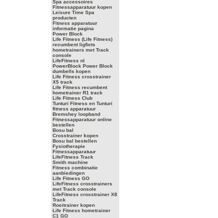
Spa accessoires
Fitnessapparatuur kopen
Leisure Time Spa
producten
Fitness apparatuur
informatie pagina
Power Block
Life Fitness (Life Fitness)
recumbent ligfiets
hometrainers met Track
console
LifeFitness nl
PowerBlock Power Block
dumbells kopen
Life Fitness crosstrainer
X5 track
Life Fitness recumbent
hometrainer R1 track
Life Fitness Club
Tunturi Fitness en Tunturi
fitness apparatuur
Bremshey loopband
Fitnessapparatuur online
bestellen
Bosu bal
Crosstrainer kopen
Bosu bal bestellen
Fysiotherapie
Fitnessapparatuur
LifeFitness Track
Smith machine
Fitness combinatie
aanbiedingen
Life Fitness GO
LifeFitness crosstrainers
met Track console
LifeFitness crosstrainer X8
Track
Roeitrainer kopen
Life Fitness hometrainer
C1 GO