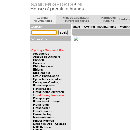
Cycling -
Fitness apparatuur -
Hardlopen
Hartsla
Mountainbike
Infraroodcabines
running
Start
>
Cycling - Mountainbike
>
Fietsk
ZOEKEN
CATEGORIE
Cycling - Mountainbike
-
Accesoires
-
Arm/Been Warmers
-
Banden
-
Barends
-
Bidonhouders
-
Bidons
-
Bike Jacket
-
Cycle Bags/Cases
-
Cycle bibs - broeken
-
Duursport Voeding
-
Fietscomputers
-
Fietsdragers
-
Fietskleding diversen
- Fietskleding kinderen
-
Fietspompen
-
Fietsshirts/Jerseys
-
Fietssloten
-
Fietssokken
-
FietsTrainers
-
Gereedschap
-
Handschoenen
-
Kinder Helmen
-
Massage Olie - Cremes
-
MTB Helmen