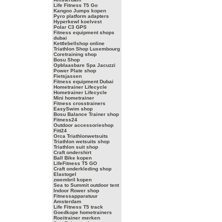
Life Fitness T5 Go
Kangoo Jumps kopen
Pyro platform adapters
Hyperkewl koelvest
Polar C3 GPS
Fitness equipment shops
dubai
Kettlebellshop online
Triathlon Shop Luxembourg
Coretraining shop
Bosu Shop
Opblaasbare Spa Jacuzzi
Power Plate shop
Fietsjassen
Fitness equipment Dubai
Hometrainer Lifecycle
Hometrainer Lifecycle
Mini hometrainer
Fitness crosstrainers
EasySwim shop
Bosu Balance Trainer shop
Fitness24
Outdoor accessorieshop
Fitt24
Orca Triathlonwetsuits
Triathlon wetsuits shop
Triathlon suit shop
Craft ondershirt
Ball Bike kopen
LifeFitness T5 GO
Craft onderkleding shop
Elastogel
zwembril kopen
Sea to Summit outdoor tent
Indoor Rower shop
Fitnessapparatuur
Amsterdam
Life Fitness T5 track
Goedkope hometrainers
Roeitrainer merken