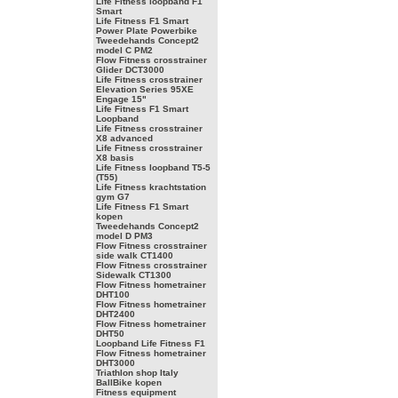
Life Fitness loopband F1
Smart
Life Fitness F1 Smart
Power Plate Powerbike
Tweedehands Concept2
model C PM2
Flow Fitness crosstrainer
Glider DCT3000
Life Fitness crosstrainer
Elevation Series 95XE
Engage 15"
Life Fitness F1 Smart
Loopband
Life Fitness crosstrainer
X8 advanced
Life Fitness crosstrainer
X8 basis
Life Fitness loopband T5-5
(T55)
Life Fitness krachtstation
gym G7
Life Fitness F1 Smart
kopen
Tweedehands Concept2
model D PM3
Flow Fitness crosstrainer
side walk CT1400
Flow Fitness crosstrainer
Sidewalk CT1300
Flow Fitness hometrainer
DHT100
Flow Fitness hometrainer
DHT2400
Flow Fitness hometrainer
DHT50
Loopband Life Fitness F1
Flow Fitness hometrainer
DHT3000
Triathlon shop Italy
BallBike kopen
Fitness equipment