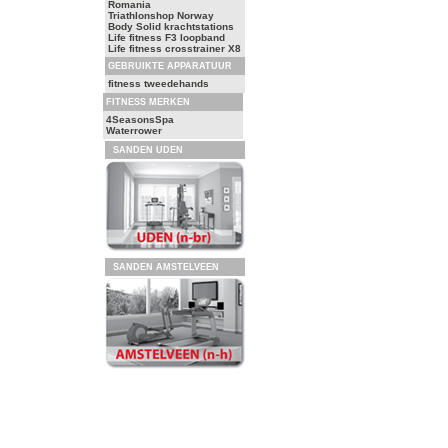
Romania
Triathlonshop Norway
Body Solid krachtstations
Life fitness F3 loopband
Life fitness crosstrainer X8
GEBRUIKTE APPARATUUR
fitness tweedehands
FITNESS MERKEN
4SeasonsSpa
Waterrower
SANDEN UDEN
SANDEN AMSTELVEEN