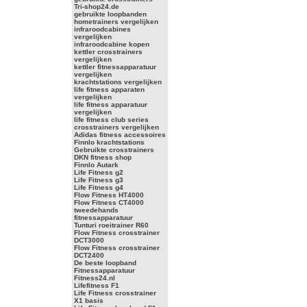
Tri-shop24.de
gebruikte loopbanden
hometrainers vergelijken
infraroodcabines
vergelijken
infraroodcabine kopen
kettler crosstrainers
vergelijken
kettler fitnessapparatuur
vergelijken
krachtstations vergelijken
life fitness apparaten
vergelijken
life fitness apparatuur
vergelijken
life fitness club series
crosstrainers vergelijken
Adidas fitness accessoires
Finnlo krachtstations
Gebruikte crosstrainers
DKN fitness shop
Finnlo Autark
Life Fitness g2
Life Fitness g3
Life Fitness g4
Flow Fitness HT4000
Flow Fitness CT4000
tweedehands
fitnessapparatuur
Tunturi roeitrainer R60
Flow Fitness crosstrainer
DCT3000
Flow Fitness crosstrainer
DCT2400
De beste loopband
Fitnessapparatuur
Fitness24.nl
Lifefitness F1
Life Fitness crosstrainer
X1 basis