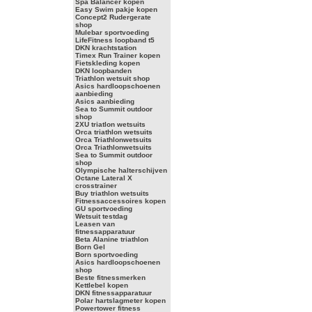
Spa Balancer kopen
Easy Swim pakje kopen
Concept2 Rudergerate
shop
Mulebar sportvoeding
LifeFitness loopband t5
DKN krachtstation
Timex Run Trainer kopen
Fietskleding kopen
DKN loopbanden
Triathlon wetsuit shop
Asics hardloopschoenen
aanbieding
Asics aanbieding
Sea to Summit outdoor
shop
2XU triatlon wetsuits
Orca triathlon wetsuits
Orca Triathlonwetsuits
Orca Triathlonwetsuits
Sea to Summit outdoor
shop
Olympische halterschijven
Octane Lateral X
crosstrainer
Buy triathlon wetsuits
Fitnessaccessoires kopen
GU sportvoeding
Wetsuit testdag
Leasen van
fitnessapparatuur
Beta Alanine triathlon
Born Gel
Born sportvoeding
Asics hardloopschoenen
shop
Beste fitnessmerken
Kettlebel kopen
DKN fitnessapparatuur
Polar hartslagmeter kopen
Powertower fitness