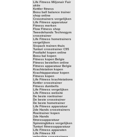
Life Fitness Miljonair Fair
aktie
Kettler fitness
Bosu ball balance trainer
shop online
Crosstrainers vergelijken
Life Fitness apparatuur
Fitness merken
Flow Fitness shop
Tweedehands Technogym
crosstrainer
Life Fitness hometrainers
vergelijken
Sixpack trainen thuis
Tunturi crosstrainer C95
Pooltafel kopen online
Bosu bal kopen
Fitness kopen Belgie
Fitness bestellen online
Fitness apparatuur Belgie
Krachtstation kopen
Krachtapparatuur kopen
Fitness kopen
Life Fitness krachtstations
Kettler crosstrainer
Fitness dumbells
Life Fitness vergelijken
Life Fitness website
De beste roeitrainer
De beste crosstrainer
De beste hometrainer
Life Fitness apparatuur
2de Hands crosstrainers
Roeitrainer kopen
2de Hands
fitnessapparatuur
Spinningbikes vergelijken
Tunturi fitnessapparatuur
Life Fitness apparaten
Life Fitness X8
gebruikte crosstrainers