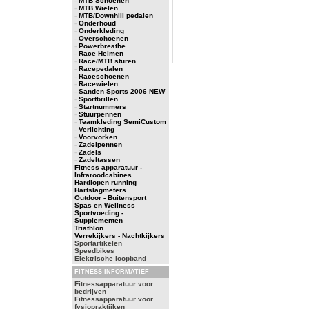
-
MTB Schoenen
-
MTB Wielen
-
MTB/Downhill pedalen
-
Onderhoud
-
Onderkleding
-
Overschoenen
-
Powerbreathe
-
Race Helmen
-
Race/MTB sturen
-
Racepedalen
-
Raceschoenen
-
Racewielen
-
Sanden Sports 2006 NEW
-
Sportbrillen
-
Startnummers
-
Stuurpennen
-
Teamkleding SemiCustom
-
Verlichting
-
Voorvorken
-
Zadelpennen
-
Zadels
-
Zadeltassen
Fitness apparatuur -
Infraroodcabines
Hardlopen running
Hartslagmeters
Outdoor - Buitensport
Spas en Wellness
Sportvoeding -
Supplementen
Triathlon
Verrekijkers - Nachtkijkers
Sportartikelen
Speedbikes
Elektrische loopband
FITNESS INFORMATIEF
Fitnessapparatuur voor
bedrijven
Fitnessapparatuur voor
fysiopraktijken