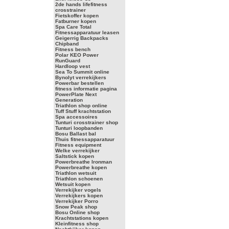
2de hands lifefitness
crosstrainer
Fietskoffer kopen
Fatburner kopen
Spa Care Total
Fitnessapparatuur leasen
Geigerrig Backpacks
Chipband
Fitness bench
Polar KEO Power
RunGuard
Hardloop vest
Sea To Summit online
Bynolyt verrekijkers
Powerbar bestellen
fitness informatie pagina
PowerPlate Next
Generation
Triathlon shop online
Tuff Stuff krachtstation
Spa accessoires
Tunturi crosstrainer shop
Tunturi loopbanden
Bosu Ballast bal
Thuis fitnessapparatuur
Fitness equipment
Welke verrekijker
Saltstick kopen
Powerbreathe Ironman
Powerbreathe kopen
Triathlon wetsuit
Triathlon schoenen
Wetsuit kopen
Verrekijker vogels
Verrekijkers kopen
Verrekijker Porro
Snow Peak shop
Bosu Online shop
Krachtstations kopen
Kleinfitness shop