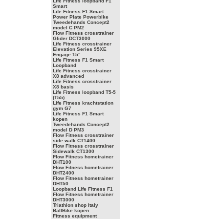
Life Fitness loopband F1
Smart
Life Fitness F1 Smart
Power Plate Powerbike
Tweedehands Concept2
model C PM2
Flow Fitness crosstrainer
Glider DCT3000
Life Fitness crosstrainer
Elevation Series 95XE
Engage 15"
Life Fitness F1 Smart
Loopband
Life Fitness crosstrainer
X8 advanced
Life Fitness crosstrainer
X8 basis
Life Fitness loopband T5-5
(T55)
Life Fitness krachtstation
gym G7
Life Fitness F1 Smart
kopen
Tweedehands Concept2
model D PM3
Flow Fitness crosstrainer
side walk CT1400
Flow Fitness crosstrainer
Sidewalk CT1300
Flow Fitness hometrainer
DHT100
Flow Fitness hometrainer
DHT2400
Flow Fitness hometrainer
DHT50
Loopband Life Fitness F1
Flow Fitness hometrainer
DHT3000
Triathlon shop Italy
BallBike kopen
Fitness equipment