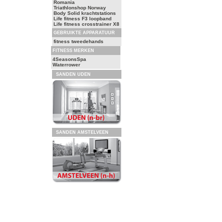
Romania
Triathlonshop Norway
Body Solid krachtstations
Life fitness F3 loopband
Life fitness crosstrainer X8
GEBRUIKTE APPARATUUR
fitness tweedehands
FITNESS MERKEN
4SeasonsSpa
Waterrower
SANDEN UDEN
SANDEN AMSTELVEEN