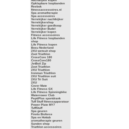
Nachtkijker kopen
Opklapbare loopbanden
Reebok
fitnessaccessoires.nl
Spa aromatherapie
Spa accessoires
Verrekijker nachtkijker
Verrekijkershop
Verrekijker goedkoop
Verrekijker Budel
Verrekijker kopen
Fitness accessoires
Life Fitness loopbanden
shop
Life Fitness kopen
Bosu Nederland
2XU wetsuit shop
Zoot Triathlon
CrossCore 180
CrossCore180
JetBoil Zip
Zoot Triathlon
2XU Triathlon
Ironman Triathlon
2XU Triathlon suit
2XU Tri Suit
2XU
Cover Mate
Life Fitness GX
Life Fitness Spinningbike
Waterrower Club
PeptiPlus sportdrank
Tuff Stuff fitnessapparatuur
Power Plate MY7
TuffStuff
Spa geuren
Finnlo Bioforce
Spa en Hottub
aromatherapie geuren
Sanden shop
Triathlon accessoires