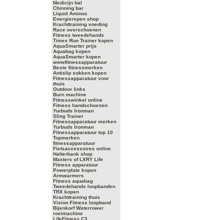
Medicijn bal
Chinning bar
Liquid Aminos
Energierepen shop
Krachttraining voeding
Race overschoenen
Fitness tweedehands
Timex Run Trainer kopen
AquaSmarter prijs
Aquabag kopen
AquaSmarter kopen
wwwfitnessapparatuur
Beste fitnessmerken
Antislip sokken kopen
Fitnessapparatuur voor
thuis
Outdoor links
Burn machine
Fitnesswinkel online
Fitness handschoenen
Yurbuds Ironman
Sling Trainer
Fitnessapparatuur merken
Yurbuds Ironman
Fitnessapparatuur top 10
Topmerken
fitnessapparatuur
Fietsaccessoires online
Halterbank shop
Masters of LXRY Life
Fitness apparatuur
Powerplate kopen
Armwarmers
Fitness aquabag
Tweedehands loopbanden
TRX kopen
Krachttraining thuis
Vision Fitness loopband
Bijenkorf Waterrower
roeimachine
LifeFitness C3