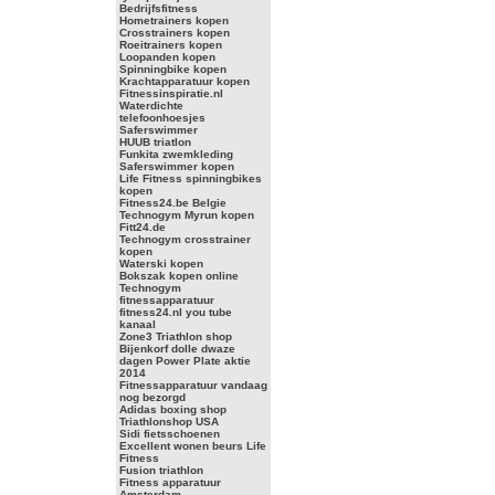
Bedrijfsfitness
Hometrainers kopen
Crosstrainers kopen
Roeitrainers kopen
Loopanden kopen
Spinningbike kopen
Krachtapparatuur kopen
Fitnessinspiratie.nl
Waterdichte
telefoonhoesjes
Saferswimmer
HUUB triatlon
Funkita zwemkleding
Saferswimmer kopen
Life Fitness spinningbikes
kopen
Fitness24.be Belgie
Technogym Myrun kopen
Fitt24.de
Technogym crosstrainer
kopen
Waterski kopen
Bokszak kopen online
Technogym
fitnessapparatuur
fitness24.nl you tube
kanaal
Zone3 Triathlon shop
Bijenkorf dolle dwaze
dagen Power Plate aktie
2014
Fitnessapparatuur vandaag
nog bezorgd
Adidas boxing shop
Triathlonshop USA
Sidi fietsschoenen
Excellent wonen beurs Life
Fitness
Fusion triathlon
Fitness apparatuur
Amsterdam