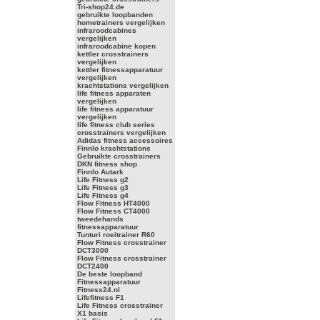
Tri-shop24.de
gebruikte loopbanden
hometrainers vergelijken
infraroodcabines
vergelijken
infraroodcabine kopen
kettler crosstrainers
vergelijken
kettler fitnessapparatuur
vergelijken
krachtstations vergelijken
life fitness apparaten
vergelijken
life fitness apparatuur
vergelijken
life fitness club series
crosstrainers vergelijken
Adidas fitness accessoires
Finnlo krachtstations
Gebruikte crosstrainers
DKN fitness shop
Finnlo Autark
Life Fitness g2
Life Fitness g3
Life Fitness g4
Flow Fitness HT4000
Flow Fitness CT4000
tweedehands
fitnessapparatuur
Tunturi roeitrainer R60
Flow Fitness crosstrainer
DCT3000
Flow Fitness crosstrainer
DCT2400
De beste loopband
Fitnessapparatuur
Fitness24.nl
Lifefitness F1
Life Fitness crosstrainer
X1 basis