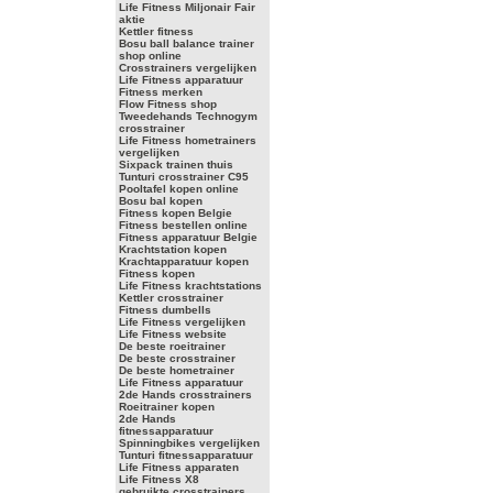
Life Fitness Miljonair Fair
aktie
Kettler fitness
Bosu ball balance trainer
shop online
Crosstrainers vergelijken
Life Fitness apparatuur
Fitness merken
Flow Fitness shop
Tweedehands Technogym
crosstrainer
Life Fitness hometrainers
vergelijken
Sixpack trainen thuis
Tunturi crosstrainer C95
Pooltafel kopen online
Bosu bal kopen
Fitness kopen Belgie
Fitness bestellen online
Fitness apparatuur Belgie
Krachtstation kopen
Krachtapparatuur kopen
Fitness kopen
Life Fitness krachtstations
Kettler crosstrainer
Fitness dumbells
Life Fitness vergelijken
Life Fitness website
De beste roeitrainer
De beste crosstrainer
De beste hometrainer
Life Fitness apparatuur
2de Hands crosstrainers
Roeitrainer kopen
2de Hands
fitnessapparatuur
Spinningbikes vergelijken
Tunturi fitnessapparatuur
Life Fitness apparaten
Life Fitness X8
gebruikte crosstrainers