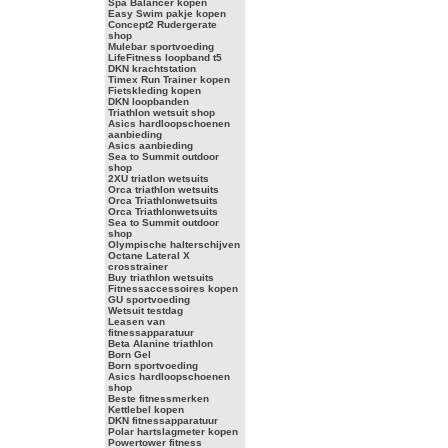
Spa Balancer kopen
Easy Swim pakje kopen
Concept2 Rudergerate
shop
Mulebar sportvoeding
LifeFitness loopband t5
DKN krachtstation
Timex Run Trainer kopen
Fietskleding kopen
DKN loopbanden
Triathlon wetsuit shop
Asics hardloopschoenen
aanbieding
Asics aanbieding
Sea to Summit outdoor
shop
2XU triatlon wetsuits
Orca triathlon wetsuits
Orca Triathlonwetsuits
Orca Triathlonwetsuits
Sea to Summit outdoor
shop
Olympische halterschijven
Octane Lateral X
crosstrainer
Buy triathlon wetsuits
Fitnessaccessoires kopen
GU sportvoeding
Wetsuit testdag
Leasen van
fitnessapparatuur
Beta Alanine triathlon
Born Gel
Born sportvoeding
Asics hardloopschoenen
shop
Beste fitnessmerken
Kettlebel kopen
DKN fitnessapparatuur
Polar hartslagmeter kopen
Powertower fitness