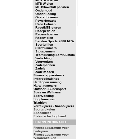
-
MTB Schoenen
-
MTB Wielen
-
MTB/Downhill pedalen
-
Onderhoud
-
Onderkleding
-
Overschoenen
-
Powerbreathe
-
Race Helmen
-
Race/MTB sturen
-
Racepedalen
-
Raceschoenen
-
Racewielen
-
Sanden Sports 2006 NEW
-
Sportbrillen
-
Startnummers
-
Stuurpennen
-
Teamkleding SemiCustom
-
Verlichting
-
Voorvorken
-
Zadelpennen
-
Zadels
-
Zadeltassen
Fitness apparatuur -
Infraroodcabines
Hardlopen running
Hartslagmeters
Outdoor - Buitensport
Spas en Wellness
Sportvoeding -
Supplementen
Triathlon
Verrekijkers - Nachtkijkers
Sportartikelen
Speedbikes
Elektrische loopband
FITNESS INFORMATIEF
Fitnessapparatuur voor
bedrijven
Fitnessapparatuur voor
fysiopraktijken