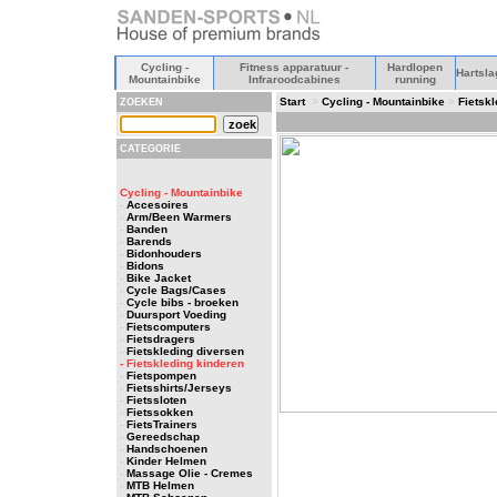
Cycling -
Fitness apparatuur -
Hardlopen
Hartsla
Mountainbike
Infraroodcabines
running
Start
>
Cycling - Mountainbike
>
Fietsk
ZOEKEN
CATEGORIE
Cycling - Mountainbike
-
Accesoires
-
Arm/Been Warmers
-
Banden
-
Barends
-
Bidonhouders
-
Bidons
-
Bike Jacket
-
Cycle Bags/Cases
-
Cycle bibs - broeken
-
Duursport Voeding
-
Fietscomputers
-
Fietsdragers
-
Fietskleding diversen
- Fietskleding kinderen
-
Fietspompen
-
Fietsshirts/Jerseys
-
Fietssloten
-
Fietssokken
-
FietsTrainers
-
Gereedschap
-
Handschoenen
-
Kinder Helmen
-
Massage Olie - Cremes
-
MTB Helmen