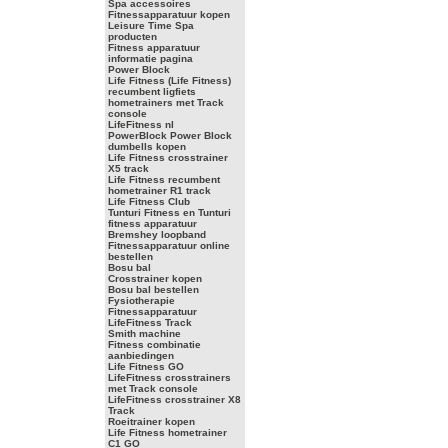
Spa accessoires
Fitnessapparatuur kopen
Leisure Time Spa
producten
Fitness apparatuur
informatie pagina
Power Block
Life Fitness (Life Fitness)
recumbent ligfiets
hometrainers met Track
console
LifeFitness nl
PowerBlock Power Block
dumbells kopen
Life Fitness crosstrainer
X5 track
Life Fitness recumbent
hometrainer R1 track
Life Fitness Club
Tunturi Fitness en Tunturi
fitness apparatuur
Bremshey loopband
Fitnessapparatuur online
bestellen
Bosu bal
Crosstrainer kopen
Bosu bal bestellen
Fysiotherapie
Fitnessapparatuur
LifeFitness Track
Smith machine
Fitness combinatie
aanbiedingen
Life Fitness GO
LifeFitness crosstrainers
met Track console
LifeFitness crosstrainer X8
Track
Roeitrainer kopen
Life Fitness hometrainer
C1 GO