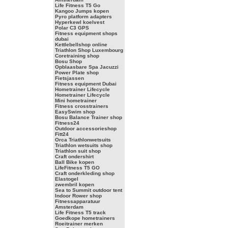
Life Fitness T5 Go
Kangoo Jumps kopen
Pyro platform adapters
Hyperkewl koelvest
Polar C3 GPS
Fitness equipment shops
dubai
Kettlebellshop online
Triathlon Shop Luxembourg
Coretraining shop
Bosu Shop
Opblaasbare Spa Jacuzzi
Power Plate shop
Fietsjassen
Fitness equipment Dubai
Hometrainer Lifecycle
Hometrainer Lifecycle
Mini hometrainer
Fitness crosstrainers
EasySwim shop
Bosu Balance Trainer shop
Fitness24
Outdoor accessorieshop
Fitt24
Orca Triathlonwetsuits
Triathlon wetsuits shop
Triathlon suit shop
Craft ondershirt
Ball Bike kopen
LifeFitness T5 GO
Craft onderkleding shop
Elastogel
zwembril kopen
Sea to Summit outdoor tent
Indoor Rower shop
Fitnessapparatuur
Amsterdam
Life Fitness T5 track
Goedkope hometrainers
Roeitrainer merken