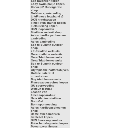
Spa Balancer kopen
Easy Swim pakje kopen
Concept2 Rudergerate
shop
Mulebar sportvoeding
LifeFitness loopband t5
DKN krachtstation
Timex Run Trainer kopen
Fietskleding kopen
DKN loopbanden
Triathlon wetsuit shop
Asics hardloopschoenen
aanbieding
Asics aanbieding
Sea to Summit outdoor
shop
2XU triatlon wetsuits
Orca triathlon wetsuits
Orca Triathlonwetsuits
Orca Triathlonwetsuits
Sea to Summit outdoor
shop
Olympische halterschijven
Octane Lateral X
crosstrainer
Buy triathlon wetsuits
Fitnessaccessoires kopen
GU sportvoeding
Wetsuit testdag
Leasen van
fitnessapparatuur
Beta Alanine triathlon
Born Gel
Born sportvoeding
Asics hardloopschoenen
shop
Beste fitnessmerken
Kettlebel kopen
DKN fitnessapparatuur
Polar hartslagmeter kopen
Powertower fitness