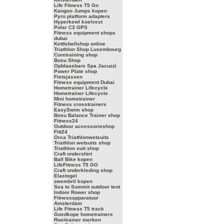
Life Fitness T5 Go
Kangoo Jumps kopen
Pyro platform adapters
Hyperkewl koelvest
Polar C3 GPS
Fitness equipment shops
dubai
Kettlebellshop online
Triathlon Shop Luxembourg
Coretraining shop
Bosu Shop
Opblaasbare Spa Jacuzzi
Power Plate shop
Fietsjassen
Fitness equipment Dubai
Hometrainer Lifecycle
Hometrainer Lifecycle
Mini hometrainer
Fitness crosstrainers
EasySwim shop
Bosu Balance Trainer shop
Fitness24
Outdoor accessorieshop
Fitt24
Orca Triathlonwetsuits
Triathlon wetsuits shop
Triathlon suit shop
Craft ondershirt
Ball Bike kopen
LifeFitness T5 GO
Craft onderkleding shop
Elastogel
zwembril kopen
Sea to Summit outdoor tent
Indoor Rower shop
Fitnessapparatuur
Amsterdam
Life Fitness T5 track
Goedkope hometrainers
Roeitrainer merken