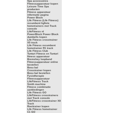
Spa accessoires
Fitnessapparatuur kopen
Leisure Time Spa
producten
Fitness apparatuur
informatie pagina
Power Block
Life Fitness (Life Fitness)
recumbent ligfiets
hometrainers met Track
console
LifeFitness nl
PowerBlock Power Block
dumbells kopen
Life Fitness crosstrainer
X5 track
Life Fitness recumbent
hometrainer R1 track
Life Fitness Club
Tunturi Fitness en Tunturi
fitness apparatuur
Bremshey loopband
Fitnessapparatuur online
bestellen
Bosu bal
Crosstrainer kopen
Bosu bal bestellen
Fysiotherapie
Fitnessapparatuur
LifeFitness Track
Smith machine
Fitness combinatie
aanbiedingen
Life Fitness GO
LifeFitness crosstrainers
met Track console
LifeFitness crosstrainer X8
Track
Roeitrainer kopen
Life Fitness hometrainer
C1 GO