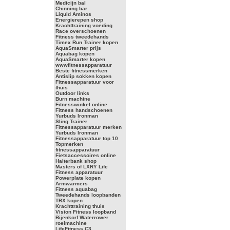
Medicijn bal
Chinning bar
Liquid Aminos
Energierepen shop
Krachttraining voeding
Race overschoenen
Fitness tweedehands
Timex Run Trainer kopen
AquaSmarter prijs
Aquabag kopen
AquaSmarter kopen
wwwfitnessapparatuur
Beste fitnessmerken
Antislip sokken kopen
Fitnessapparatuur voor
thuis
Outdoor links
Burn machine
Fitnesswinkel online
Fitness handschoenen
Yurbuds Ironman
Sling Trainer
Fitnessapparatuur merken
Yurbuds Ironman
Fitnessapparatuur top 10
Topmerken
fitnessapparatuur
Fietsaccessoires online
Halterbank shop
Masters of LXRY Life
Fitness apparatuur
Powerplate kopen
Armwarmers
Fitness aquabag
Tweedehands loopbanden
TRX kopen
Krachttraining thuis
Vision Fitness loopband
Bijenkorf Waterrower
roeimachine
LifeFitness C3