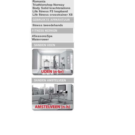
Romania
Triathlonshop Norway
Body Solid krachtstations
Life fitness F3 loopband
Life fitness crosstrainer X8
GEBRUIKTE APPARATUUR
fitness tweedehands
FITNESS MERKEN
4SeasonsSpa
Waterrower
SANDEN UDEN
SANDEN AMSTELVEEN