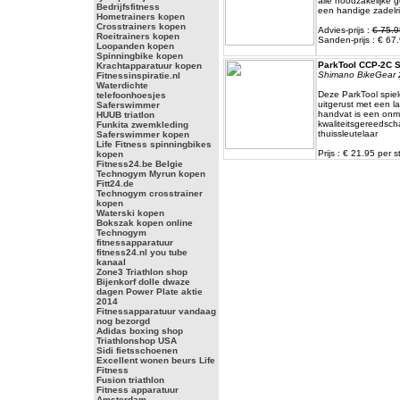
alle noodzakelijke
Bedrijfsfitness
een handige zadelr
Hometrainers kopen
Crosstrainers kopen
Advies-prijs :
€ 75.9
Roeitrainers kopen
Sanden-prijs : € 67.
Loopanden kopen
Spinningbike kopen
ParkTool CCP-2C S
Krachtapparatuur kopen
Shimano BikeGear 
Fitnessinspiratie.nl
Waterdichte
Deze ParkTool spiel
telefoonhoesjes
uitgerust met een l
Saferswimmer
handvat is een onm
HUUB triatlon
kwaliteitsgereedsch
Funkita zwemkleding
thuissleutelaar
Saferswimmer kopen
Life Fitness spinningbikes
Prijs : € 21.95 per s
kopen
Fitness24.be Belgie
Technogym Myrun kopen
Fitt24.de
Technogym crosstrainer
kopen
Waterski kopen
Bokszak kopen online
Technogym
fitnessapparatuur
fitness24.nl you tube
kanaal
Zone3 Triathlon shop
Bijenkorf dolle dwaze
dagen Power Plate aktie
2014
Fitnessapparatuur vandaag
nog bezorgd
Adidas boxing shop
Triathlonshop USA
Sidi fietsschoenen
Excellent wonen beurs Life
Fitness
Fusion triathlon
Fitness apparatuur
Amsterdam