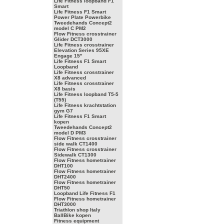
Life Fitness loopband F1
Smart
Life Fitness F1 Smart
Power Plate Powerbike
Tweedehands Concept2
model C PM2
Flow Fitness crosstrainer
Glider DCT3000
Life Fitness crosstrainer
Elevation Series 95XE
Engage 15"
Life Fitness F1 Smart
Loopband
Life Fitness crosstrainer
X8 advanced
Life Fitness crosstrainer
X8 basis
Life Fitness loopband T5-5
(T55)
Life Fitness krachtstation
gym G7
Life Fitness F1 Smart
kopen
Tweedehands Concept2
model D PM3
Flow Fitness crosstrainer
side walk CT1400
Flow Fitness crosstrainer
Sidewalk CT1300
Flow Fitness hometrainer
DHT100
Flow Fitness hometrainer
DHT2400
Flow Fitness hometrainer
DHT50
Loopband Life Fitness F1
Flow Fitness hometrainer
DHT3000
Triathlon shop Italy
BallBike kopen
Fitness equipment