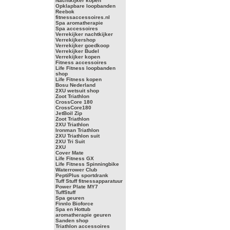
Nachtkijker kopen
Opklapbare loopbanden
Reebok
fitnessaccessoires.nl
Spa aromatherapie
Spa accessoires
Verrekijker nachtkijker
Verrekijkershop
Verrekijker goedkoop
Verrekijker Budel
Verrekijker kopen
Fitness accessoires
Life Fitness loopbanden
shop
Life Fitness kopen
Bosu Nederland
2XU wetsuit shop
Zoot Triathlon
CrossCore 180
CrossCore180
JetBoil Zip
Zoot Triathlon
2XU Triathlon
Ironman Triathlon
2XU Triathlon suit
2XU Tri Suit
2XU
Cover Mate
Life Fitness GX
Life Fitness Spinningbike
Waterrower Club
PeptiPlus sportdrank
Tuff Stuff fitnessapparatuur
Power Plate MY7
TuffStuff
Spa geuren
Finnlo Bioforce
Spa en Hottub
aromatherapie geuren
Sanden shop
Triathlon accessoires