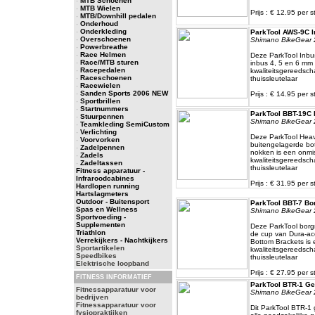
-
MTB Schoenen
-
MTB Wielen
Prijs : € 12.95 per s
-
MTB/Downhill pedalen
-
Onderhoud
-
Onderkleding
ParkTool AWS-9C I
-
Overschoenen
Shimano BikeGear 
-
Powerbreathe
-
Race Helmen
Deze ParkTool Inbus
-
Race/MTB sturen
inbus 4, 5 en 6 mm 
-
Racepedalen
kwaliteitsgereedsch
-
Raceschoenen
thuissleutelaar
-
Racewielen
-
Sanden Sports 2006 NEW
Prijs : € 14.95 per s
-
Sportbrillen
-
Startnummers
ParkTool BBT-19C 
-
Stuurpennen
Shimano BikeGear 
-
Teamkleding SemiCustom
-
Verlichting
Deze ParkTool Heavy
-
Voorvorken
buitengelagerde bo
-
Zadelpennen
nokken is een onmi
-
Zadels
kwaliteitsgereedsch
-
Zadeltassen
thuissleutelaar
Fitness apparatuur -
Infraroodcabines
Prijs : € 31.95 per s
Hardlopen running
Hartslagmeters
Outdoor - Buitensport
ParkTool BBT-7 Bor
Spas en Wellness
Shimano BikeGear 
Sportvoeding -
Supplementen
Deze ParkTool borgr
Triathlon
de cup van Dura-a
Verrekijkers - Nachtkijkers
Bottom Brackets is 
Sportartikelen
kwaliteitsgereedsch
Speedbikes
thuissleutelaar
Elektrische loopband
Prijs : € 27.95 per s
FITNESS INFORMATIEF
ParkTool BTR-1 Ge
Fitnessapparatuur voor
Shimano BikeGear 
bedrijven
Fitnessapparatuur voor
Dit ParkTool BTR-1
fysiopraktijken