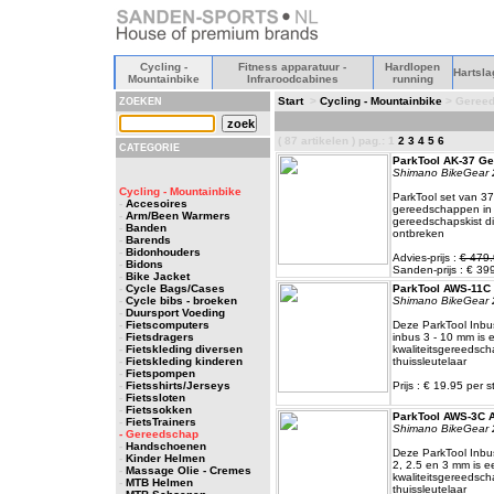
Cycling -
Fitness apparatuur -
Hardlopen
Hartsla
Mountainbike
Infraroodcabines
running
Start
>
Cycling - Mountainbike
> Geree
ZOEKEN
( 87 artikelen ) pag.: 1
2
3
4
5
6
CATEGORIE
ParkTool AK-37 G
Shimano BikeGear 
Cycling - Mountainbike
ParkTool set van 3
-
Accesoires
gereedschappen in 
-
Arm/Been Warmers
gereedschapskist die
-
Banden
ontbreken
-
Barends
-
Bidonhouders
Advies-prijs :
€ 479.
-
Bidons
Sanden-prijs : € 39
-
Bike Jacket
-
Cycle Bags/Cases
ParkTool AWS-11C 
-
Cycle bibs - broeken
Shimano BikeGear 
-
Duursport Voeding
-
Fietscomputers
Deze ParkTool Inbus
-
Fietsdragers
inbus 3 - 10 mm is 
-
Fietskleding diversen
kwaliteitsgereedsch
-
Fietskleding kinderen
thuissleutelaar
-
Fietspompen
-
Fietsshirts/Jerseys
Prijs : € 19.95 per s
-
Fietssloten
-
Fietssokken
ParkTool AWS-3C A
-
FietsTrainers
Shimano BikeGear 
- Gereedschap
-
Handschoenen
Deze ParkTool Inbus
-
Kinder Helmen
2, 2.5 en 3 mm is e
-
Massage Olie - Cremes
kwaliteitsgereedsch
-
MTB Helmen
thuissleutelaar