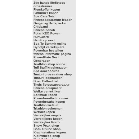
2de hands lifefitness
crosstrainer
Fietskoffer kopen
Fatburner kopen
Spa Care Total
Fitnessapparatuur leasen
Geigerrig Backpacks
Chipband
Fitness bench
Polar KEO Power
RunGuard
Hardloop vest
Sea To Summit online
Bynolyt verrekijkers
Powerbar bestellen
fitness informatie pagina
PowerPlate Next
Generation
Triathlon shop online
Tuff Stuff krachtstation
Spa accessoires
Tunturi crosstrainer shop
Tunturi loopbanden
Bosu Ballast bal
Thuis fitnessapparatuur
Fitness equipment
Welke verrekijker
Saltstick kopen
Powerbreathe Ironman
Powerbreathe kopen
Triathlon wetsuit
Triathlon schoenen
Wetsuit kopen
Verrekijker vogels
Verrekijkers kopen
Verrekijker Porro
Snow Peak shop
Bosu Online shop
Krachtstations kopen
Kleinfitness shop