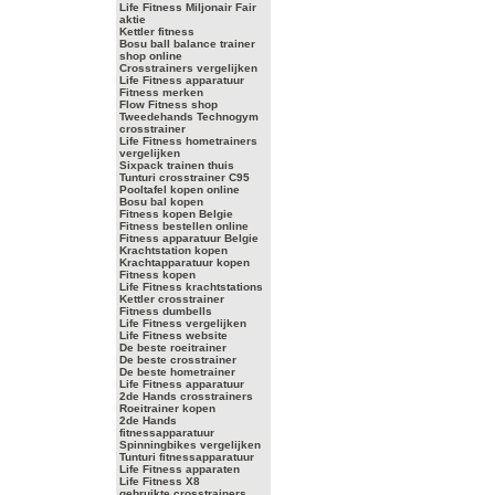
Life Fitness Miljonair Fair
aktie
Kettler fitness
Bosu ball balance trainer
shop online
Crosstrainers vergelijken
Life Fitness apparatuur
Fitness merken
Flow Fitness shop
Tweedehands Technogym
crosstrainer
Life Fitness hometrainers
vergelijken
Sixpack trainen thuis
Tunturi crosstrainer C95
Pooltafel kopen online
Bosu bal kopen
Fitness kopen Belgie
Fitness bestellen online
Fitness apparatuur Belgie
Krachtstation kopen
Krachtapparatuur kopen
Fitness kopen
Life Fitness krachtstations
Kettler crosstrainer
Fitness dumbells
Life Fitness vergelijken
Life Fitness website
De beste roeitrainer
De beste crosstrainer
De beste hometrainer
Life Fitness apparatuur
2de Hands crosstrainers
Roeitrainer kopen
2de Hands
fitnessapparatuur
Spinningbikes vergelijken
Tunturi fitnessapparatuur
Life Fitness apparaten
Life Fitness X8
gebruikte crosstrainers