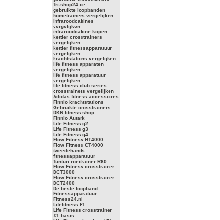
Tri-shop24.de
gebruikte loopbanden
hometrainers vergelijken
infraroodcabines
vergelijken
infraroodcabine kopen
kettler crosstrainers
vergelijken
kettler fitnessapparatuur
vergelijken
krachtstations vergelijken
life fitness apparaten
vergelijken
life fitness apparatuur
vergelijken
life fitness club series
crosstrainers vergelijken
Adidas fitness accessoires
Finnlo krachtstations
Gebruikte crosstrainers
DKN fitness shop
Finnlo Autark
Life Fitness g2
Life Fitness g3
Life Fitness g4
Flow Fitness HT4000
Flow Fitness CT4000
tweedehands
fitnessapparatuur
Tunturi roeitrainer R60
Flow Fitness crosstrainer
DCT3000
Flow Fitness crosstrainer
DCT2400
De beste loopband
Fitnessapparatuur
Fitness24.nl
Lifefitness F1
Life Fitness crosstrainer
X1 basis