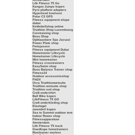
Life Fitness T5 Go
Kangoo Jumps kopen
Pyro platform adapters
Hyperkewl koelvest
Polar C3 GPS
Fitness equipment shops
dubai
Kettlebellshop online
Triathlon Shop Luxembourg
Coretraining shop
Bosu Shop
Opblaasbare Spa Jacuzzi
Power Plate shop
Fietsjassen
Fitness equipment Dubai
Hometrainer Lifecycle
Hometrainer Lifecycle
Mini hometrainer
Fitness crosstrainers
EasySwim shop
Bosu Balance Trainer shop
Fitness24
Outdoor accessorieshop
Fitt24
Orca Triathlonwetsuits
Triathlon wetsuits shop
Triathlon suit shop
Craft ondershirt
Ball Bike kopen
LifeFitness T5 GO
Craft onderkleding shop
Elastogel
zwembril kopen
Sea to Summit outdoor tent
Indoor Rower shop
Fitnessapparatuur
Amsterdam
Life Fitness T5 track
Goedkope hometrainers
Roeitrainer merken