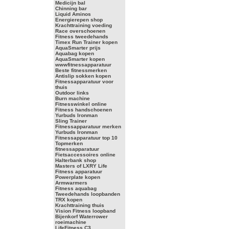
Medicijn bal
Chinning bar
Liquid Aminos
Energierepen shop
Krachttraining voeding
Race overschoenen
Fitness tweedehands
Timex Run Trainer kopen
AquaSmarter prijs
Aquabag kopen
AquaSmarter kopen
wwwfitnessapparatuur
Beste fitnessmerken
Antislip sokken kopen
Fitnessapparatuur voor
thuis
Outdoor links
Burn machine
Fitnesswinkel online
Fitness handschoenen
Yurbuds Ironman
Sling Trainer
Fitnessapparatuur merken
Yurbuds Ironman
Fitnessapparatuur top 10
Topmerken
fitnessapparatuur
Fietsaccessoires online
Halterbank shop
Masters of LXRY Life
Fitness apparatuur
Powerplate kopen
Armwarmers
Fitness aquabag
Tweedehands loopbanden
TRX kopen
Krachttraining thuis
Vision Fitness loopband
Bijenkorf Waterrower
roeimachine
LifeFitness C3