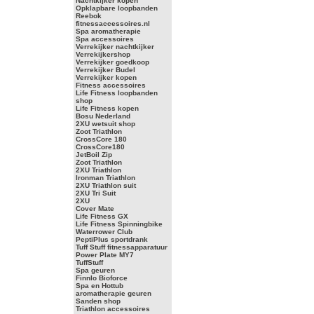
Nachtkijker kopen
Opklapbare loopbanden
Reebok
fitnessaccessoires.nl
Spa aromatherapie
Spa accessoires
Verrekijker nachtkijker
Verrekijkershop
Verrekijker goedkoop
Verrekijker Budel
Verrekijker kopen
Fitness accessoires
Life Fitness loopbanden
shop
Life Fitness kopen
Bosu Nederland
2XU wetsuit shop
Zoot Triathlon
CrossCore 180
CrossCore180
JetBoil Zip
Zoot Triathlon
2XU Triathlon
Ironman Triathlon
2XU Triathlon suit
2XU Tri Suit
2XU
Cover Mate
Life Fitness GX
Life Fitness Spinningbike
Waterrower Club
PeptiPlus sportdrank
Tuff Stuff fitnessapparatuur
Power Plate MY7
TuffStuff
Spa geuren
Finnlo Bioforce
Spa en Hottub
aromatherapie geuren
Sanden shop
Triathlon accessoires