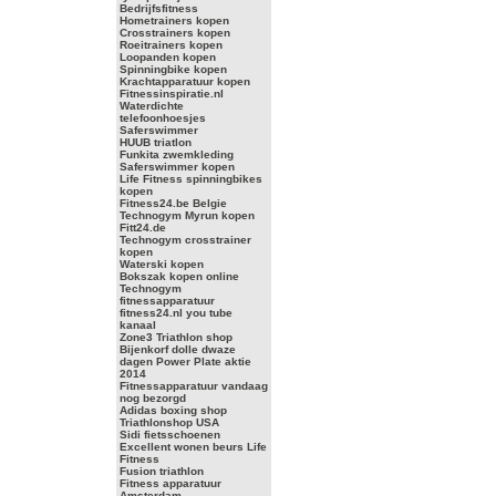
Bedrijfsfitness
Hometrainers kopen
Crosstrainers kopen
Roeitrainers kopen
Loopanden kopen
Spinningbike kopen
Krachtapparatuur kopen
Fitnessinspiratie.nl
Waterdichte
telefoonhoesjes
Saferswimmer
HUUB triatlon
Funkita zwemkleding
Saferswimmer kopen
Life Fitness spinningbikes
kopen
Fitness24.be Belgie
Technogym Myrun kopen
Fitt24.de
Technogym crosstrainer
kopen
Waterski kopen
Bokszak kopen online
Technogym
fitnessapparatuur
fitness24.nl you tube
kanaal
Zone3 Triathlon shop
Bijenkorf dolle dwaze
dagen Power Plate aktie
2014
Fitnessapparatuur vandaag
nog bezorgd
Adidas boxing shop
Triathlonshop USA
Sidi fietsschoenen
Excellent wonen beurs Life
Fitness
Fusion triathlon
Fitness apparatuur
Amsterdam