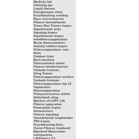
Medicijn bal
Chinning bar
Liquid Aminos
Energierepen shop
Krachttraining voeding
Race overschoenen
Fitness tweedehands
Timex Run Trainer kopen
AquaSmarter prijs
Aquabag kopen
AquaSmarter kopen
wwwfitnessapparatuur
Beste fitnessmerken
Antislip sokken kopen
Fitnessapparatuur voor
thuis
Outdoor links
Burn machine
Fitnesswinkel online
Fitness handschoenen
Yurbuds Ironman
Sling Trainer
Fitnessapparatuur merken
Yurbuds Ironman
Fitnessapparatuur top 10
Topmerken
fitnessapparatuur
Fietsaccessoires online
Halterbank shop
Masters of LXRY Life
Fitness apparatuur
Powerplate kopen
Armwarmers
Fitness aquabag
Tweedehands loopbanden
TRX kopen
Krachttraining thuis
Vision Fitness loopband
Bijenkorf Waterrower
roeimachine
LifeFitness C3