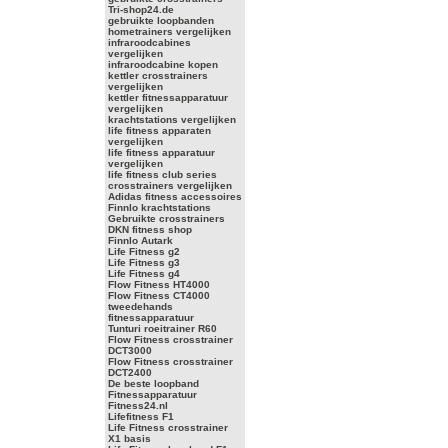
Tri-shop24.de
gebruikte loopbanden
hometrainers vergelijken
infraroodcabines
vergelijken
infraroodcabine kopen
kettler crosstrainers
vergelijken
kettler fitnessapparatuur
vergelijken
krachtstations vergelijken
life fitness apparaten
vergelijken
life fitness apparatuur
vergelijken
life fitness club series
crosstrainers vergelijken
Adidas fitness accessoires
Finnlo krachtstations
Gebruikte crosstrainers
DKN fitness shop
Finnlo Autark
Life Fitness g2
Life Fitness g3
Life Fitness g4
Flow Fitness HT4000
Flow Fitness CT4000
tweedehands
fitnessapparatuur
Tunturi roeitrainer R60
Flow Fitness crosstrainer
DCT3000
Flow Fitness crosstrainer
DCT2400
De beste loopband
Fitnessapparatuur
Fitness24.nl
Lifefitness F1
Life Fitness crosstrainer
X1 basis