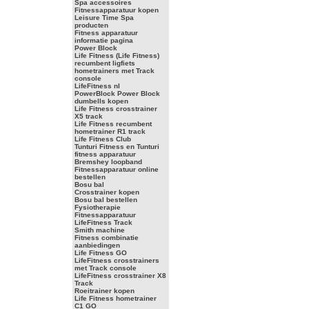
Spa accessoires
Fitnessapparatuur kopen
Leisure Time Spa
producten
Fitness apparatuur
informatie pagina
Power Block
Life Fitness (Life Fitness)
recumbent ligfiets
hometrainers met Track
console
LifeFitness nl
PowerBlock Power Block
dumbells kopen
Life Fitness crosstrainer
X5 track
Life Fitness recumbent
hometrainer R1 track
Life Fitness Club
Tunturi Fitness en Tunturi
fitness apparatuur
Bremshey loopband
Fitnessapparatuur online
bestellen
Bosu bal
Crosstrainer kopen
Bosu bal bestellen
Fysiotherapie
Fitnessapparatuur
LifeFitness Track
Smith machine
Fitness combinatie
aanbiedingen
Life Fitness GO
LifeFitness crosstrainers
met Track console
LifeFitness crosstrainer X8
Track
Roeitrainer kopen
Life Fitness hometrainer
C1 GO