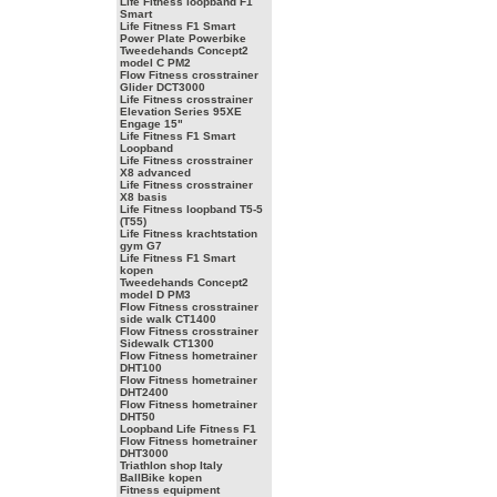
Life Fitness loopband F1
Smart
Life Fitness F1 Smart
Power Plate Powerbike
Tweedehands Concept2
model C PM2
Flow Fitness crosstrainer
Glider DCT3000
Life Fitness crosstrainer
Elevation Series 95XE
Engage 15"
Life Fitness F1 Smart
Loopband
Life Fitness crosstrainer
X8 advanced
Life Fitness crosstrainer
X8 basis
Life Fitness loopband T5-5
(T55)
Life Fitness krachtstation
gym G7
Life Fitness F1 Smart
kopen
Tweedehands Concept2
model D PM3
Flow Fitness crosstrainer
side walk CT1400
Flow Fitness crosstrainer
Sidewalk CT1300
Flow Fitness hometrainer
DHT100
Flow Fitness hometrainer
DHT2400
Flow Fitness hometrainer
DHT50
Loopband Life Fitness F1
Flow Fitness hometrainer
DHT3000
Triathlon shop Italy
BallBike kopen
Fitness equipment