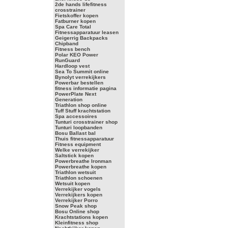
2de hands lifefitness
crosstrainer
Fietskoffer kopen
Fatburner kopen
Spa Care Total
Fitnessapparatuur leasen
Geigerrig Backpacks
Chipband
Fitness bench
Polar KEO Power
RunGuard
Hardloop vest
Sea To Summit online
Bynolyt verrekijkers
Powerbar bestellen
fitness informatie pagina
PowerPlate Next
Generation
Triathlon shop online
Tuff Stuff krachtstation
Spa accessoires
Tunturi crosstrainer shop
Tunturi loopbanden
Bosu Ballast bal
Thuis fitnessapparatuur
Fitness equipment
Welke verrekijker
Saltstick kopen
Powerbreathe Ironman
Powerbreathe kopen
Triathlon wetsuit
Triathlon schoenen
Wetsuit kopen
Verrekijker vogels
Verrekijkers kopen
Verrekijker Porro
Snow Peak shop
Bosu Online shop
Krachtstations kopen
Kleinfitness shop