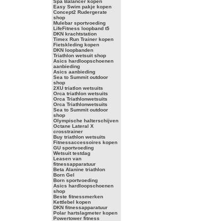
Spa Balancer kopen
Easy Swim pakje kopen
Concept2 Rudergerate
shop
Mulebar sportvoeding
LifeFitness loopband t5
DKN krachtstation
Timex Run Trainer kopen
Fietskleding kopen
DKN loopbanden
Triathlon wetsuit shop
Asics hardloopschoenen
aanbieding
Asics aanbieding
Sea to Summit outdoor
shop
2XU triatlon wetsuits
Orca triathlon wetsuits
Orca Triathlonwetsuits
Orca Triathlonwetsuits
Sea to Summit outdoor
shop
Olympische halterschijven
Octane Lateral X
crosstrainer
Buy triathlon wetsuits
Fitnessaccessoires kopen
GU sportvoeding
Wetsuit testdag
Leasen van
fitnessapparatuur
Beta Alanine triathlon
Born Gel
Born sportvoeding
Asics hardloopschoenen
shop
Beste fitnessmerken
Kettlebel kopen
DKN fitnessapparatuur
Polar hartslagmeter kopen
Powertower fitness