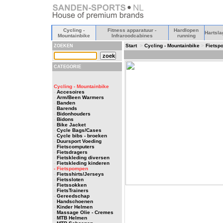
Cycling -
Fitness apparatuur -
Hardlopen
Hartsla
Mountainbike
Infraroodcabines
running
Start
>
Cycling - Mountainbike
>
Fietsp
ZOEKEN
CATEGORIE
Cycling - Mountainbike
-
Accesoires
-
Arm/Been Warmers
-
Banden
-
Barends
-
Bidonhouders
-
Bidons
-
Bike Jacket
-
Cycle Bags/Cases
-
Cycle bibs - broeken
-
Duursport Voeding
-
Fietscomputers
-
Fietsdragers
-
Fietskleding diversen
-
Fietskleding kinderen
- Fietspompen
-
Fietsshirts/Jerseys
-
Fietssloten
-
Fietssokken
-
FietsTrainers
-
Gereedschap
-
Handschoenen
-
Kinder Helmen
-
Massage Olie - Cremes
-
MTB Helmen