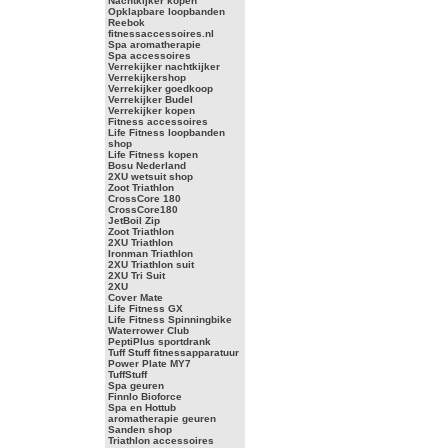
Nachtkijker kopen
Opklapbare loopbanden
Reebok
fitnessaccessoires.nl
Spa aromatherapie
Spa accessoires
Verrekijker nachtkijker
Verrekijkershop
Verrekijker goedkoop
Verrekijker Budel
Verrekijker kopen
Fitness accessoires
Life Fitness loopbanden
shop
Life Fitness kopen
Bosu Nederland
2XU wetsuit shop
Zoot Triathlon
CrossCore 180
CrossCore180
JetBoil Zip
Zoot Triathlon
2XU Triathlon
Ironman Triathlon
2XU Triathlon suit
2XU Tri Suit
2XU
Cover Mate
Life Fitness GX
Life Fitness Spinningbike
Waterrower Club
PeptiPlus sportdrank
Tuff Stuff fitnessapparatuur
Power Plate MY7
TuffStuff
Spa geuren
Finnlo Bioforce
Spa en Hottub
aromatherapie geuren
Sanden shop
Triathlon accessoires