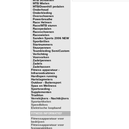
-
MTB Schoenen
-
MTB Wielen
-
MTB/Downhill pedalen
-
Onderhoud
-
Onderkleding
-
Overschoenen
-
Powerbreathe
-
Race Helmen
-
Race/MTB sturen
-
Racepedalen
-
Raceschoenen
-
Racewielen
-
Sanden Sports 2006 NEW
-
Sportbrillen
-
Startnummers
-
Stuurpennen
-
Teamkleding SemiCustom
-
Verlichting
-
Voorvorken
-
Zadelpennen
-
Zadels
-
Zadeltassen
Fitness apparatuur -
Infraroodcabines
Hardlopen running
Hartslagmeters
Outdoor - Buitensport
Spas en Wellness
Sportvoeding -
Supplementen
Triathlon
Verrekijkers - Nachtkijkers
Sportartikelen
Speedbikes
Elektrische loopband
FITNESS INFORMATIEF
Fitnessapparatuur voor
bedrijven
Fitnessapparatuur voor
fysiopraktijken