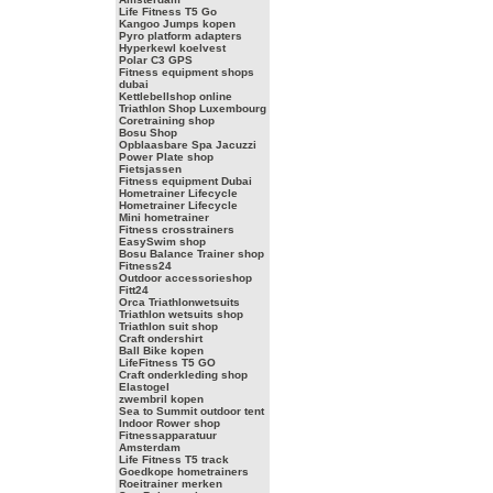
Life Fitness T5 Go
Kangoo Jumps kopen
Pyro platform adapters
Hyperkewl koelvest
Polar C3 GPS
Fitness equipment shops
dubai
Kettlebellshop online
Triathlon Shop Luxembourg
Coretraining shop
Bosu Shop
Opblaasbare Spa Jacuzzi
Power Plate shop
Fietsjassen
Fitness equipment Dubai
Hometrainer Lifecycle
Hometrainer Lifecycle
Mini hometrainer
Fitness crosstrainers
EasySwim shop
Bosu Balance Trainer shop
Fitness24
Outdoor accessorieshop
Fitt24
Orca Triathlonwetsuits
Triathlon wetsuits shop
Triathlon suit shop
Craft ondershirt
Ball Bike kopen
LifeFitness T5 GO
Craft onderkleding shop
Elastogel
zwembril kopen
Sea to Summit outdoor tent
Indoor Rower shop
Fitnessapparatuur
Amsterdam
Life Fitness T5 track
Goedkope hometrainers
Roeitrainer merken