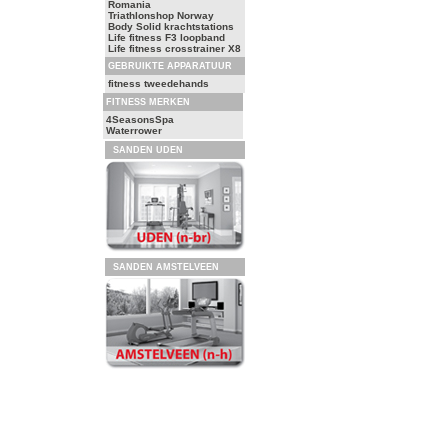
Romania
Triathlonshop Norway
Body Solid krachtstations
Life fitness F3 loopband
Life fitness crosstrainer X8
GEBRUIKTE APPARATUUR
fitness tweedehands
FITNESS MERKEN
4SeasonsSpa
Waterrower
SANDEN UDEN
SANDEN AMSTELVEEN