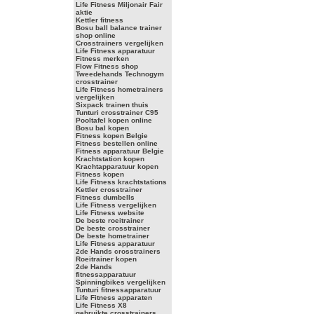
Life Fitness Miljonair Fair
aktie
Kettler fitness
Bosu ball balance trainer
shop online
Crosstrainers vergelijken
Life Fitness apparatuur
Fitness merken
Flow Fitness shop
Tweedehands Technogym
crosstrainer
Life Fitness hometrainers
vergelijken
Sixpack trainen thuis
Tunturi crosstrainer C95
Pooltafel kopen online
Bosu bal kopen
Fitness kopen Belgie
Fitness bestellen online
Fitness apparatuur Belgie
Krachtstation kopen
Krachtapparatuur kopen
Fitness kopen
Life Fitness krachtstations
Kettler crosstrainer
Fitness dumbells
Life Fitness vergelijken
Life Fitness website
De beste roeitrainer
De beste crosstrainer
De beste hometrainer
Life Fitness apparatuur
2de Hands crosstrainers
Roeitrainer kopen
2de Hands
fitnessapparatuur
Spinningbikes vergelijken
Tunturi fitnessapparatuur
Life Fitness apparaten
Life Fitness X8
gebruikte crosstrainers