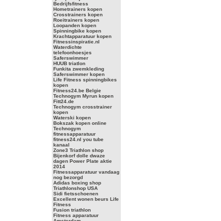
Bedrijfsfitness
Hometrainers kopen
Crosstrainers kopen
Roeitrainers kopen
Loopanden kopen
Spinningbike kopen
Krachtapparatuur kopen
Fitnessinspiratie.nl
Waterdichte
telefoonhoesjes
Saferswimmer
HUUB triatlon
Funkita zwemkleding
Saferswimmer kopen
Life Fitness spinningbikes
kopen
Fitness24.be Belgie
Technogym Myrun kopen
Fitt24.de
Technogym crosstrainer
kopen
Waterski kopen
Bokszak kopen online
Technogym
fitnessapparatuur
fitness24.nl you tube
kanaal
Zone3 Triathlon shop
Bijenkorf dolle dwaze
dagen Power Plate aktie
2014
Fitnessapparatuur vandaag
nog bezorgd
Adidas boxing shop
Triathlonshop USA
Sidi fietsschoenen
Excellent wonen beurs Life
Fitness
Fusion triathlon
Fitness apparatuur
Amsterdam