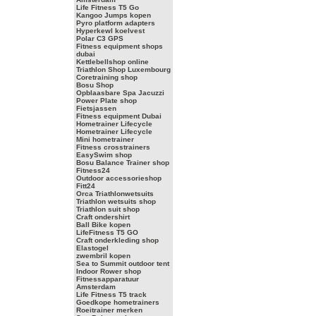
Life Fitness T5 Go
Kangoo Jumps kopen
Pyro platform adapters
Hyperkewl koelvest
Polar C3 GPS
Fitness equipment shops
dubai
Kettlebellshop online
Triathlon Shop Luxembourg
Coretraining shop
Bosu Shop
Opblaasbare Spa Jacuzzi
Power Plate shop
Fietsjassen
Fitness equipment Dubai
Hometrainer Lifecycle
Hometrainer Lifecycle
Mini hometrainer
Fitness crosstrainers
EasySwim shop
Bosu Balance Trainer shop
Fitness24
Outdoor accessorieshop
Fitt24
Orca Triathlonwetsuits
Triathlon wetsuits shop
Triathlon suit shop
Craft ondershirt
Ball Bike kopen
LifeFitness T5 GO
Craft onderkleding shop
Elastogel
zwembril kopen
Sea to Summit outdoor tent
Indoor Rower shop
Fitnessapparatuur
Amsterdam
Life Fitness T5 track
Goedkope hometrainers
Roeitrainer merken