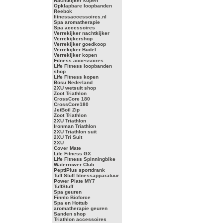
Nachtkijker kopen
Opklapbare loopbanden
Reebok
fitnessaccessoires.nl
Spa aromatherapie
Spa accessoires
Verrekijker nachtkijker
Verrekijkershop
Verrekijker goedkoop
Verrekijker Budel
Verrekijker kopen
Fitness accessoires
Life Fitness loopbanden
shop
Life Fitness kopen
Bosu Nederland
2XU wetsuit shop
Zoot Triathlon
CrossCore 180
CrossCore180
JetBoil Zip
Zoot Triathlon
2XU Triathlon
Ironman Triathlon
2XU Triathlon suit
2XU Tri Suit
2XU
Cover Mate
Life Fitness GX
Life Fitness Spinningbike
Waterrower Club
PeptiPlus sportdrank
Tuff Stuff fitnessapparatuur
Power Plate MY7
TuffStuff
Spa geuren
Finnlo Bioforce
Spa en Hottub
aromatherapie geuren
Sanden shop
Triathlon accessoires