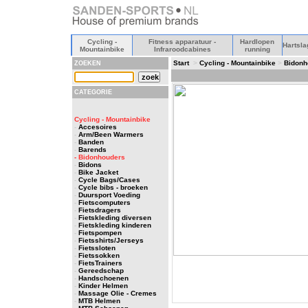
Cycling -
Fitness apparatuur -
Hardlopen
Hartsla
Mountainbike
Infraroodcabines
running
Start
>
Cycling - Mountainbike
>
Bidonh
ZOEKEN
CATEGORIE
Cycling - Mountainbike
-
Accesoires
-
Arm/Been Warmers
-
Banden
-
Barends
- Bidonhouders
-
Bidons
-
Bike Jacket
-
Cycle Bags/Cases
-
Cycle bibs - broeken
-
Duursport Voeding
-
Fietscomputers
-
Fietsdragers
-
Fietskleding diversen
-
Fietskleding kinderen
-
Fietspompen
-
Fietsshirts/Jerseys
-
Fietssloten
-
Fietssokken
-
FietsTrainers
-
Gereedschap
-
Handschoenen
-
Kinder Helmen
-
Massage Olie - Cremes
-
MTB Helmen