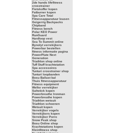
2de hands lifefitness
crosstrainer
Fietskoffer kopen
Fatburner kopen
Spa Care Total
Fitnessapparatuur leasen
Geigerrig Backpacks
Chipband
Fitness bench
Polar KEO Power
RunGuard
Hardloop vest
Sea To Summit online
Bynolyt verrekijkers
Powerbar bestellen
fitness informatie pagina
PowerPlate Next
Generation
Triathlon shop online
Tuff Stuff krachtstation
Spa accessoires
Tunturi crosstrainer shop
Tunturi loopbanden
Bosu Ballast bal
Thuis fitnessapparatuur
Fitness equipment
Welke verrekijker
Saltstick kopen
Powerbreathe Ironman
Powerbreathe kopen
Triathlon wetsuit
Triathlon schoenen
Wetsuit kopen
Verrekijker vogels
Verrekijkers kopen
Verrekijker Porro
Snow Peak shop
Bosu Online shop
Krachtstations kopen
Kleinfitness shop