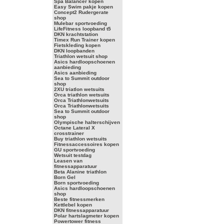
Spa Balancer kopen
Easy Swim pakje kopen
Concept2 Rudergerate
shop
Mulebar sportvoeding
LifeFitness loopband t5
DKN krachtstation
Timex Run Trainer kopen
Fietskleding kopen
DKN loopbanden
Triathlon wetsuit shop
Asics hardloopschoenen
aanbieding
Asics aanbieding
Sea to Summit outdoor
shop
2XU triatlon wetsuits
Orca triathlon wetsuits
Orca Triathlonwetsuits
Orca Triathlonwetsuits
Sea to Summit outdoor
shop
Olympische halterschijven
Octane Lateral X
crosstrainer
Buy triathlon wetsuits
Fitnessaccessoires kopen
GU sportvoeding
Wetsuit testdag
Leasen van
fitnessapparatuur
Beta Alanine triathlon
Born Gel
Born sportvoeding
Asics hardloopschoenen
shop
Beste fitnessmerken
Kettlebel kopen
DKN fitnessapparatuur
Polar hartslagmeter kopen
Powertower fitness