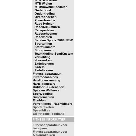
-
MTB Schoenen
-
MTB Wielen
-
MTB/Downhill pedalen
-
Onderhoud
-
Onderkleding
-
Overschoenen
-
Powerbreathe
-
Race Helmen
-
Race/MTB sturen
-
Racepedalen
-
Raceschoenen
-
Racewielen
-
Sanden Sports 2006 NEW
-
Sportbrillen
-
Startnummers
-
Stuurpennen
-
Teamkleding SemiCustom
-
Verlichting
-
Voorvorken
-
Zadelpennen
-
Zadels
-
Zadeltassen
Fitness apparatuur -
Infraroodcabines
Hardlopen running
Hartslagmeters
Outdoor - Buitensport
Spas en Wellness
Sportvoeding -
Supplementen
Triathlon
Verrekijkers - Nachtkijkers
Sportartikelen
Speedbikes
Elektrische loopband
FITNESS INFORMATIEF
Fitnessapparatuur voor
bedrijven
Fitnessapparatuur voor
fysiopraktijken