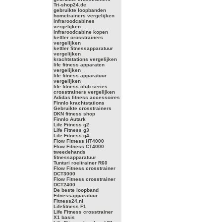
Tri-shop24.de
gebruikte loopbanden
hometrainers vergelijken
infraroodcabines
vergelijken
infraroodcabine kopen
kettler crosstrainers
vergelijken
kettler fitnessapparatuur
vergelijken
krachtstations vergelijken
life fitness apparaten
vergelijken
life fitness apparatuur
vergelijken
life fitness club series
crosstrainers vergelijken
Adidas fitness accessoires
Finnlo krachtstations
Gebruikte crosstrainers
DKN fitness shop
Finnlo Autark
Life Fitness g2
Life Fitness g3
Life Fitness g4
Flow Fitness HT4000
Flow Fitness CT4000
tweedehands
fitnessapparatuur
Tunturi roeitrainer R60
Flow Fitness crosstrainer
DCT3000
Flow Fitness crosstrainer
DCT2400
De beste loopband
Fitnessapparatuur
Fitness24.nl
Lifefitness F1
Life Fitness crosstrainer
X1 basis