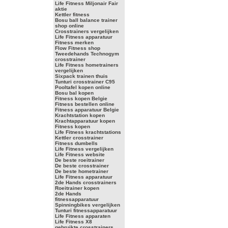
Life Fitness Miljonair Fair
aktie
Kettler fitness
Bosu ball balance trainer
shop online
Crosstrainers vergelijken
Life Fitness apparatuur
Fitness merken
Flow Fitness shop
Tweedehands Technogym
crosstrainer
Life Fitness hometrainers
vergelijken
Sixpack trainen thuis
Tunturi crosstrainer C95
Pooltafel kopen online
Bosu bal kopen
Fitness kopen Belgie
Fitness bestellen online
Fitness apparatuur Belgie
Krachtstation kopen
Krachtapparatuur kopen
Fitness kopen
Life Fitness krachtstations
Kettler crosstrainer
Fitness dumbells
Life Fitness vergelijken
Life Fitness website
De beste roeitrainer
De beste crosstrainer
De beste hometrainer
Life Fitness apparatuur
2de Hands crosstrainers
Roeitrainer kopen
2de Hands
fitnessapparatuur
Spinningbikes vergelijken
Tunturi fitnessapparatuur
Life Fitness apparaten
Life Fitness X8
gebruikte crosstrainers