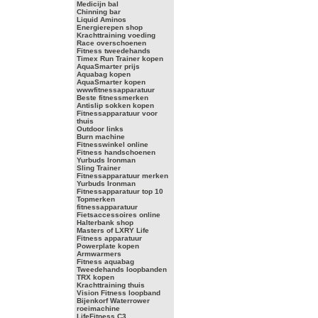
Medicijn bal
Chinning bar
Liquid Aminos
Energierepen shop
Krachttraining voeding
Race overschoenen
Fitness tweedehands
Timex Run Trainer kopen
AquaSmarter prijs
Aquabag kopen
AquaSmarter kopen
wwwfitnessapparatuur
Beste fitnessmerken
Antislip sokken kopen
Fitnessapparatuur voor
thuis
Outdoor links
Burn machine
Fitnesswinkel online
Fitness handschoenen
Yurbuds Ironman
Sling Trainer
Fitnessapparatuur merken
Yurbuds Ironman
Fitnessapparatuur top 10
Topmerken
fitnessapparatuur
Fietsaccessoires online
Halterbank shop
Masters of LXRY Life
Fitness apparatuur
Powerplate kopen
Armwarmers
Fitness aquabag
Tweedehands loopbanden
TRX kopen
Krachttraining thuis
Vision Fitness loopband
Bijenkorf Waterrower
roeimachine
LifeFitness C3