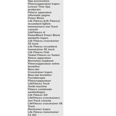
Spa accessoires
Fitnessapparatuur kopen
Leisure Time Spa
producten
Fitness apparatuur
informatie pagina
Power Block
Life Fitness (Life Fitness)
recumbent ligfiets
hometrainers met Track
console
LifeFitness nl
PowerBlock Power Block
dumbells kopen
Life Fitness crosstrainer
X5 track
Life Fitness recumbent
hometrainer R1 track
Life Fitness Club
Tunturi Fitness en Tunturi
fitness apparatuur
Bremshey loopband
Fitnessapparatuur online
bestellen
Bosu bal
Crosstrainer kopen
Bosu bal bestellen
Fysiotherapie
Fitnessapparatuur
LifeFitness Track
Smith machine
Fitness combinatie
aanbiedingen
Life Fitness GO
LifeFitness crosstrainers
met Track console
LifeFitness crosstrainer X8
Track
Roeitrainer kopen
Life Fitness hometrainer
C1 GO