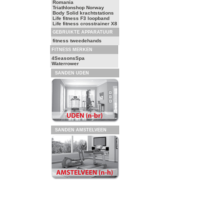
Romania
Triathlonshop Norway
Body Solid krachtstations
Life fitness F3 loopband
Life fitness crosstrainer X8
GEBRUIKTE APPARATUUR
fitness tweedehands
FITNESS MERKEN
4SeasonsSpa
Waterrower
SANDEN UDEN
SANDEN AMSTELVEEN