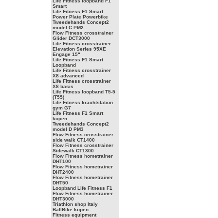
Life Fitness loopband F1
Smart
Life Fitness F1 Smart
Power Plate Powerbike
Tweedehands Concept2
model C PM2
Flow Fitness crosstrainer
Glider DCT3000
Life Fitness crosstrainer
Elevation Series 95XE
Engage 15"
Life Fitness F1 Smart
Loopband
Life Fitness crosstrainer
X8 advanced
Life Fitness crosstrainer
X8 basis
Life Fitness loopband T5-5
(T55)
Life Fitness krachtstation
gym G7
Life Fitness F1 Smart
kopen
Tweedehands Concept2
model D PM3
Flow Fitness crosstrainer
side walk CT1400
Flow Fitness crosstrainer
Sidewalk CT1300
Flow Fitness hometrainer
DHT100
Flow Fitness hometrainer
DHT2400
Flow Fitness hometrainer
DHT50
Loopband Life Fitness F1
Flow Fitness hometrainer
DHT3000
Triathlon shop Italy
BallBike kopen
Fitness equipment