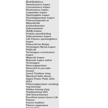
Bedrijfsfitness
Hometrainers kopen
Crosstrainers kopen
Roeitrainers kopen
Loopanden kopen
Spinningbike kopen
Krachtapparatuur kopen
Fitnessinspiratie.nl
Waterdichte
telefoonhoesjes
Saferswimmer
HUUB triatlon
Funkita zwemkleding
Saferswimmer kopen
Life Fitness spinningbikes
kopen
Fitness24.be Belgie
Technogym Myrun kopen
Fitt24.de
Technogym crosstrainer
kopen
Waterski kopen
Bokszak kopen online
Technogym
fitnessapparatuur
fitness24.nl you tube
kanaal
Zone3 Triathlon shop
Bijenkorf dolle dwaze
dagen Power Plate aktie
2014
Fitnessapparatuur vandaag
nog bezorgd
Adidas boxing shop
Triathlonshop USA
Sidi fietsschoenen
Excellent wonen beurs Life
Fitness
Fusion triathlon
Fitness apparatuur
Amsterdam